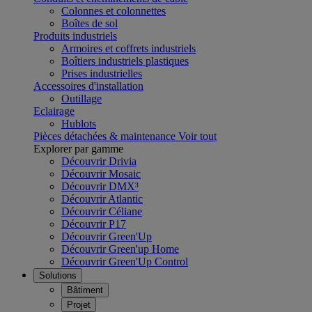
Colonnes et colonnettes
Boîtes de sol
Produits industriels
Armoires et coffrets industriels
Boîtiers industriels plastiques
Prises industrielles
Accessoires d'installation
Outillage
Eclairage
Hublots
Pièces détachées & maintenance
Voir tout
Explorer par gamme
Découvrir Drivia
Découvrir Mosaic
Découvrir DMX³
Découvrir Atlantic
Découvrir Céliane
Découvrir P17
Découvrir Green'Up
Découvrir Green'up Home
Découvrir Green'Up Control
Solutions
Bâtiment
Projet