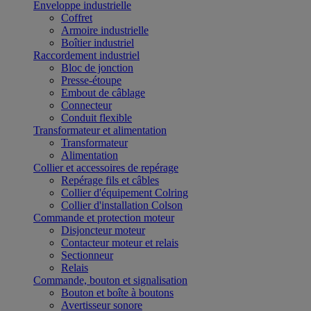
Enveloppe industrielle
Coffret
Armoire industrielle
Boîtier industriel
Raccordement industriel
Bloc de jonction
Presse-étoupe
Embout de câblage
Connecteur
Conduit flexible
Transformateur et alimentation
Transformateur
Alimentation
Collier et accessoires de repérage
Repérage fils et câbles
Collier d'équipement Colring
Collier d'installation Colson
Commande et protection moteur
Disjoncteur moteur
Contacteur moteur et relais
Sectionneur
Relais
Commande, bouton et signalisation
Bouton et boîte à boutons
Avertisseur sonore