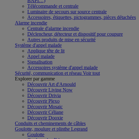
BAPI…)
Télécommande et centrale
Luminaire de secours sur source centrale
Accessoires, étiquettes, pictogrammes, pièces détachées
Alarme incendie
Centrale d'alarme incendie
Déclencheur, détecteur et dispositif pour coupure
Autres produits de mise en sécurité
Système d'appel malade
Applique tête de lit
Appel malade
Signalisation
Accessoires système d'appel malade
Sécurité, communication et réseau
Voir tout
Explorer par gamme
Découvrir Art d'Arnould
Découvrir Living Now
Découvrir Drivia
Découvrir Plexo
Découvrir Mosaic
Découvrir Céliane
Découvrir Dooxie
Conduits et cheminements de câbles
Goulotte, moulure et plinthe Legrand
Goulotte