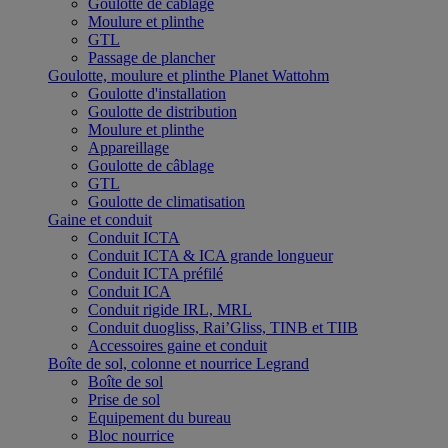
Goulotte de câblage
Moulure et plinthe
GTL
Passage de plancher
Goulotte, moulure et plinthe Planet Wattohm
Goulotte d'installation
Goulotte de distribution
Moulure et plinthe
Appareillage
Goulotte de câblage
GTL
Goulotte de climatisation
Gaine et conduit
Conduit ICTA
Conduit ICTA & ICA grande longueur
Conduit ICTA préfilé
Conduit ICA
Conduit rigide IRL, MRL
Conduit duogliss, Rai’Gliss, TINB et TIIB
Accessoires gaine et conduit
Boîte de sol, colonne et nourrice Legrand
Boîte de sol
Prise de sol
Equipement du bureau
Bloc nourrice