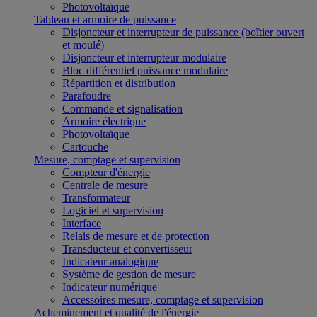
Photovoltaïque
Tableau et armoire de puissance
Disjoncteur et interrupteur de puissance (boîtier ouvert
et moulé)
Disjoncteur et interrupteur modulaire
Bloc différentiel puissance modulaire
Répartition et distribution
Parafoudre
Commande et signalisation
Armoire électrique
Photovoltaïque
Cartouche
Mesure, comptage et supervision
Compteur d'énergie
Centrale de mesure
Transformateur
Logiciel et supervision
Interface
Relais de mesure et de protection
Transducteur et convertisseur
Indicateur analogique
Système de gestion de mesure
Indicateur numérique
Accessoires mesure, comptage et supervision
Acheminement et qualité de l'énergie