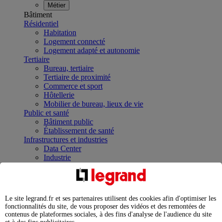
Métier
Bâtiment
Résidentiel
Habitation
Logement connecté
Logement adapté et autonomie
Tertiaire
Bureau, tertiaire
Tertiaire de proximité
Commerce et sport
Hôtellerie
Mobilier de bureau, lieux de vie
Public et santé
Bâtiment public
Établissement de santé
Infrastructures et industries
Data Center
Industrie
Infrastructures
À la une
Contrôler et planifier le fonctionnement des appareils
électriques avec le contacteur connecté
Le site legrand.fr et ses partenaires utilisent des cookies afin d'optimiser les
Répartir et optimiser son tableau électrique
fonctionnalités du site, de vous proposer des vidéos et des remontées de
Legrand Data Center Solutions : concentrer les
contenus de plateformes sociales, à des fins d'analyse de l'audience du site
expertises au service de vos performances