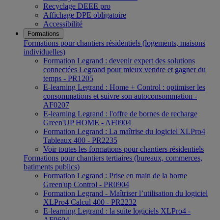
Recyclage DEEE pro
Affichage DPE obligatoire
Accessibilité
Formations
Formations pour chantiers résidentiels (logements, maisons
individuelles)
Formation Legrand : devenir expert des solutions
connectées Legrand pour mieux vendre et gagner du
temps - PR1205
E-learning Legrand : Home + Control : optimiser les
consommations et suivre son autoconsommation -
AF0207
E-learning Legrand : l'offre de bornes de recharge
Green'UP HOME - AF0904
Formation Legrand : La maîtrise du logiciel XLPro4
Tableaux 400 - PR2235
Voir toutes les formations pour chantiers résidentiels
Formations pour chantiers tertiaires (bureaux, commerces,
batiments publics)
Formation Legrand : Prise en main de la borne
Green'up Control - PR0904
Formation Legrand - Maîtriser l’utilisation du logiciel
XLPro4 Calcul 400 - PR2232
E-learning Legrand : la suite logiciels XLPro4 -
AF0604