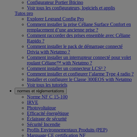
Configurateur Portier Bticino
Voir tous les configurateurs, logiciels et applis
Tutos pro
Explorer Legrand Config Pro
Comment installer la prise Céliane Surface Confort en
remplacement d’une ancienne prise ?
Comment raccorder des prises ensemble avec Céliane
Rapido ?
Comment installer le pack de démarrage connecté
Drivia with Netatmo ?
Comment installer un interrupteur connecté pour volet
roulant Céliane™ with Netatmo ?
Comment installer un connecteur LCS³ ?
Comment installer et configurer l’alarme Type 4 radio ?
Installer et configurer le Classe 300EOS with Netatmo
Voir tous les tutoriels
normes et réglementations
Norme NF C 15-100
IRVE
Photovoltaïque
Efficacité énergétique
Éclairage de sécurité
Sécurité Incendie
Profils Environnementaux Produits (PEP)
Marquage CE certification NF