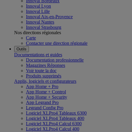
Innoval Bordeaux
Innoval Lyon
Innoval Lille
Innoval Aix-en-Provence
Innoval Nantes
Innoval Strasbourg
Nos directions régionales
Carte
Contacter une direction régionale
Outils
Documentations et guides
Documentation professionnelle
Magazines Réponses
Voir toute la doc
Produits supprimés
Applis, logiciels et configurateurs
App Home + Pro
App Home + Control
App Home + Security
App Legrand Pro
Legrand Config Pro
Logiciel XLPro4 Tableaux 6300
Logiciel XLPro4 Tableaux 400
Logiciel XLPro4 Calcul 6300
Logiciel XLPro4 Calcul 400