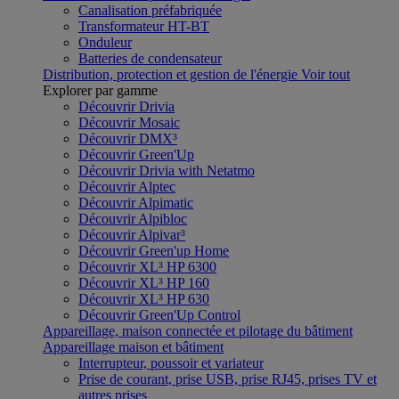
Canalisation préfabriquée
Transformateur HT-BT
Onduleur
Batteries de condensateur
Distribution, protection et gestion de l'énergie
Voir tout
Explorer par gamme
Découvrir Drivia
Découvrir Mosaic
Découvrir DMX³
Découvrir Green'Up
Découvrir Drivia with Netatmo
Découvrir Alptec
Découvrir Alpimatic
Découvrir Alpibloc
Découvrir Alpivar³
Découvrir Green'up Home
Découvrir XL³ HP 6300
Découvrir XL³ HP 160
Découvrir XL³ HP 630
Découvrir Green'Up Control
Appareillage, maison connectée et pilotage du bâtiment
Appareillage maison et bâtiment
Interrupteur, poussoir et variateur
Prise de courant, prise USB, prise RJ45, prises TV et
autres prises