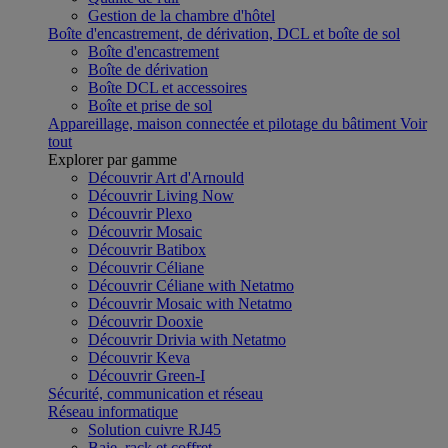
Gestion de la chambre d'hôtel
Boîte d'encastrement, de dérivation, DCL et boîte de sol
Boîte d'encastrement
Boîte de dérivation
Boîte DCL et accessoires
Boîte et prise de sol
Appareillage, maison connectée et pilotage du bâtiment
Voir
tout
Explorer par gamme
Découvrir Art d'Arnould
Découvrir Living Now
Découvrir Plexo
Découvrir Mosaic
Découvrir Batibox
Découvrir Céliane
Découvrir Céliane with Netatmo
Découvrir Mosaic with Netatmo
Découvrir Dooxie
Découvrir Drivia with Netatmo
Découvrir Keva
Découvrir Green-I
Sécurité, communication et réseau
Réseau informatique
Solution cuivre RJ45
Baie, rack et coffret