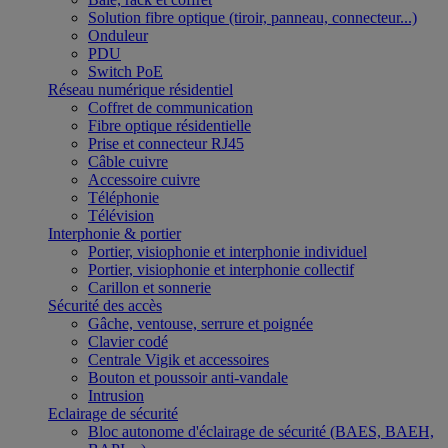
Solution fibre optique (tiroir, panneau, connecteur...)
Onduleur
PDU
Switch PoE
Réseau numérique résidentiel
Coffret de communication
Fibre optique résidentielle
Prise et connecteur RJ45
Câble cuivre
Accessoire cuivre
Téléphonie
Télévision
Interphonie & portier
Portier, visiophonie et interphonie individuel
Portier, visiophonie et interphonie collectif
Carillon et sonnerie
Sécurité des accès
Gâche, ventouse, serrure et poignée
Clavier codé
Centrale Vigik et accessoires
Bouton et poussoir anti-vandale
Intrusion
Eclairage de sécurité
Bloc autonome d'éclairage de sécurité (BAES, BAEH,