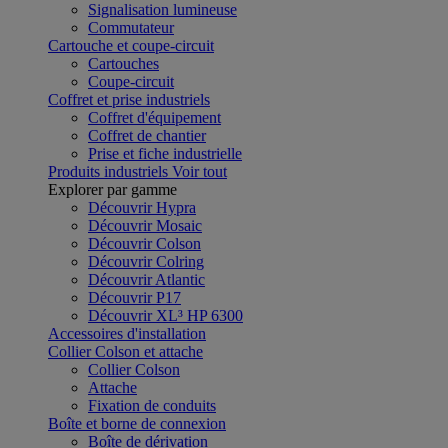
Signalisation lumineuse
Commutateur
Cartouche et coupe-circuit
Cartouches
Coupe-circuit
Coffret et prise industriels
Coffret d'équipement
Coffret de chantier
Prise et fiche industrielle
Produits industriels
Voir tout
Explorer par gamme
Découvrir Hypra
Découvrir Mosaic
Découvrir Colson
Découvrir Colring
Découvrir Atlantic
Découvrir P17
Découvrir XL³ HP 6300
Accessoires d'installation
Collier Colson et attache
Collier Colson
Attache
Fixation de conduits
Boîte et borne de connexion
Boîte de dérivation