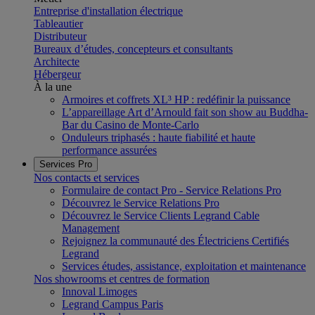
Entreprise d'installation électrique
Tableautier
Distributeur
Bureaux d’études, concepteurs et consultants
Architecte
Hébergeur
À la une
Armoires et coffrets XL³ HP : redéfinir la puissance
L’appareillage Art d’Arnould fait son show au Buddha-
Bar du Casino de Monte-Carlo
Onduleurs triphasés : haute fiabilité et haute
performance assurées
Services Pro
Nos contacts et services
Formulaire de contact Pro - Service Relations Pro
Découvrez le Service Relations Pro
Découvrez le Service Clients Legrand Cable
Management
Rejoignez la communauté des Électriciens Certifiés
Legrand
Services études, assistance, exploitation et maintenance
Nos showrooms et centres de formation
Innoval Limoges
Legrand Campus Paris