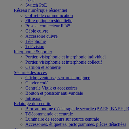
Switch PoE
Réseau numérique résidentiel
Coffret de communication
Fibre optique résidentielle
Prise et connecteur RJ45
Câble cuivre
Accessoire cuivre
Téléphonie
Télévision
Interphonie & portier
Portier, visiophonie et interphonie individuel
Portier, visiophonie et interphonie collectif
Carillon et sonnerie
Sécurité des accès
Gâche, ventouse, serrure et poignée
Clavier codé
Centrale Vigik et accessoires
Bouton et poussoir anti-vandale
Intrusion
Eclairage de sécurité
Bloc autonome d'éclairage de sécurité (BAES, BAEH,
Télécommande et centrale
Luminaire de secours sur source centrale
Accessoires, étiquettes, pictogrammes, pièces détachées