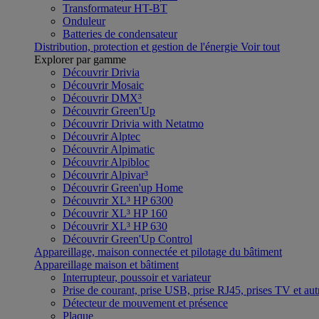
Transformateur HT-BT
Onduleur
Batteries de condensateur
Distribution, protection et gestion de l'énergie
Voir tout
Explorer par gamme
Découvrir Drivia
Découvrir Mosaic
Découvrir DMX³
Découvrir Green'Up
Découvrir Drivia with Netatmo
Découvrir Alptec
Découvrir Alpimatic
Découvrir Alpibloc
Découvrir Alpivar³
Découvrir Green'up Home
Découvrir XL³ HP 6300
Découvrir XL³ HP 160
Découvrir XL³ HP 630
Découvrir Green'Up Control
Appareillage, maison connectée et pilotage du bâtiment
Appareillage maison et bâtiment
Interrupteur, poussoir et variateur
Prise de courant, prise USB, prise RJ45, prises TV et aut
Détecteur de mouvement et présence
Plaque