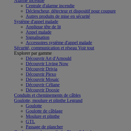
Alarme incendie
Centrale d'alarme incendie
Déclencheur, détecteur et dispositif pour coupure
Autres produits de mise en sécurité
Système d'appel malade
Applique tête de lit
Appel malade
Signalisation
Accessoires système d'appel malade
Sécurité, communication et réseau
Voir tout
Explorer par gamme
Découvrir Art d'Arnould
Découvrir Living Now
Découvrir Drivia
Découvrir Plexo
Découvrir Mosaic
Découvrir Céliane
Découvrir Dooxie
Conduits et cheminements de câbles
Goulotte, moulure et plinthe Legrand
Goulotte
Goulotte de câblage
Moulure et plinthe
GTL
Passage de plancher