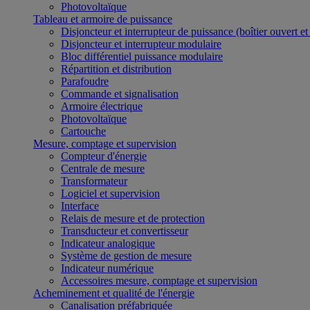
Photovoltaïque
Tableau et armoire de puissance
Disjoncteur et interrupteur de puissance (boîtier ouvert e
Disjoncteur et interrupteur modulaire
Bloc différentiel puissance modulaire
Répartition et distribution
Parafoudre
Commande et signalisation
Armoire électrique
Photovoltaïque
Cartouche
Mesure, comptage et supervision
Compteur d'énergie
Centrale de mesure
Transformateur
Logiciel et supervision
Interface
Relais de mesure et de protection
Transducteur et convertisseur
Indicateur analogique
Système de gestion de mesure
Indicateur numérique
Accessoires mesure, comptage et supervision
Acheminement et qualité de l'énergie
Canalisation préfabriquée