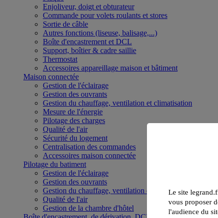
Enjoliveur, doigt et obturateur
Commande pour volets roulants et stores
Sortie de câble
Autres fonctions (liseuse, balisage,...)
Boîte d'encastrement et DCL
Support, boîtier & cadre saillie
Thermostat
Accessoires appareillage maison et bâtiment
Maison connectée
Gestion de l'éclairage
Gestion des ouvrants
Gestion du chauffage, ventilation et climatisation
Mesure de l'énergie
Pilotage des charges
Qualité de l'air
Sécurité du logement
Centralisation des commandes
Accessoires maison connectée
Pilotage du batiment
Gestion de l'éclairage
Gestion des ouvrants
Gestion du chauffage, ventilation et climatisation
Le site legrand.f
Qualité de l'air
vous proposer de
Gestion de la chambre d'hôtel
l'audience du sit
Boîte d'encastrement, de dérivation, DCL et boîte de sol