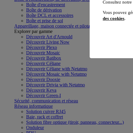
Consultez notre
Boîte d'encastrement
Boîte de dérivation
Vous pouvez gér
Boîte DCL et accessoires
des cookies
.
Boîte et prise de sol
Appareillage, maison connectée et pilotage du bâtiment
Voir to
Explorer par gamme
Découvrir Art d'Arnould
Découvrir Living Now
Découvrir Plexo
Découvrir Mosaic
Découvrir Batibox
Découvrir Céliane
Découvrir Céliane with Netatmo
Découvrir Mosaic with Netatmo
Découvrir Dooxie
Découvrir Drivia with Netatmo
Découvrir Keva
Découvrir Green-I
Sécurité, communication et réseau
Réseau informatique
Solution cuivre RJ45
Baie, rack et coffret
Solution fibre optique (tiroir, panneau, connecteur...)
Onduleur
PDU