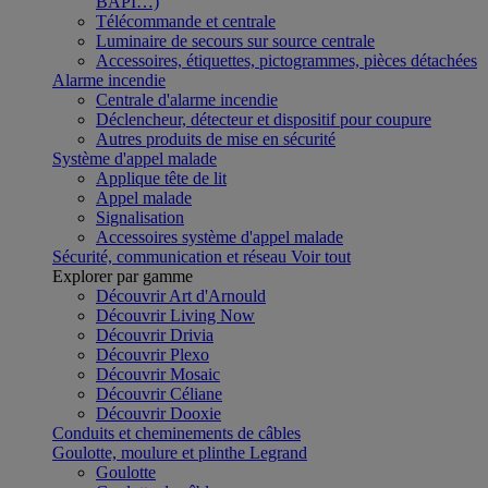
BAPI…)
Télécommande et centrale
Luminaire de secours sur source centrale
Accessoires, étiquettes, pictogrammes, pièces détachées
Alarme incendie
Centrale d'alarme incendie
Déclencheur, détecteur et dispositif pour coupure
Autres produits de mise en sécurité
Système d'appel malade
Applique tête de lit
Appel malade
Signalisation
Accessoires système d'appel malade
Sécurité, communication et réseau
Voir tout
Explorer par gamme
Découvrir Art d'Arnould
Découvrir Living Now
Découvrir Drivia
Découvrir Plexo
Découvrir Mosaic
Découvrir Céliane
Découvrir Dooxie
Conduits et cheminements de câbles
Goulotte, moulure et plinthe Legrand
Goulotte