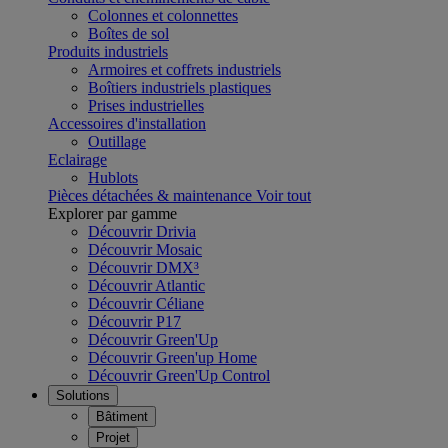
Colonnes et colonnettes
Boîtes de sol
Produits industriels
Armoires et coffrets industriels
Boîtiers industriels plastiques
Prises industrielles
Accessoires d'installation
Outillage
Eclairage
Hublots
Pièces détachées & maintenance
Voir tout
Explorer par gamme
Découvrir Drivia
Découvrir Mosaic
Découvrir DMX³
Découvrir Atlantic
Découvrir Céliane
Découvrir P17
Découvrir Green'Up
Découvrir Green'up Home
Découvrir Green'Up Control
Solutions
Bâtiment
Projet