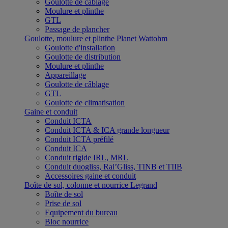
Goulotte de câblage
Moulure et plinthe
GTL
Passage de plancher
Goulotte, moulure et plinthe Planet Wattohm
Goulotte d'installation
Goulotte de distribution
Moulure et plinthe
Appareillage
Goulotte de câblage
GTL
Goulotte de climatisation
Gaine et conduit
Conduit ICTA
Conduit ICTA & ICA grande longueur
Conduit ICTA préfilé
Conduit ICA
Conduit rigide IRL, MRL
Conduit duogliss, Rai’Gliss, TINB et TIIB
Accessoires gaine et conduit
Boîte de sol, colonne et nourrice Legrand
Boîte de sol
Prise de sol
Equipement du bureau
Bloc nourrice