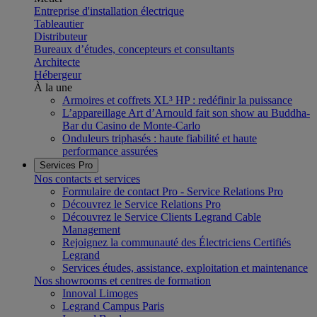
Entreprise d'installation électrique
Tableautier
Distributeur
Bureaux d’études, concepteurs et consultants
Architecte
Hébergeur
À la une
Armoires et coffrets XL³ HP : redéfinir la puissance
L’appareillage Art d’Arnould fait son show au Buddha-
Bar du Casino de Monte-Carlo
Onduleurs triphasés : haute fiabilité et haute
performance assurées
Services Pro
Nos contacts et services
Formulaire de contact Pro - Service Relations Pro
Découvrez le Service Relations Pro
Découvrez le Service Clients Legrand Cable
Management
Rejoignez la communauté des Électriciens Certifiés
Legrand
Services études, assistance, exploitation et maintenance
Nos showrooms et centres de formation
Innoval Limoges
Legrand Campus Paris