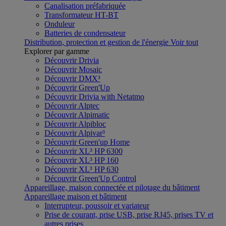
Canalisation préfabriquée
Transformateur HT-BT
Onduleur
Batteries de condensateur
Distribution, protection et gestion de l'énergie
Voir tout
Explorer par gamme
Découvrir Drivia
Découvrir Mosaic
Découvrir DMX³
Découvrir Green'Up
Découvrir Drivia with Netatmo
Découvrir Alptec
Découvrir Alpimatic
Découvrir Alpibloc
Découvrir Alpivar³
Découvrir Green'up Home
Découvrir XL³ HP 6300
Découvrir XL³ HP 160
Découvrir XL³ HP 630
Découvrir Green'Up Control
Appareillage, maison connectée et pilotage du bâtiment
Appareillage maison et bâtiment
Interrupteur, poussoir et variateur
Prise de courant, prise USB, prise RJ45, prises TV et
autres prises