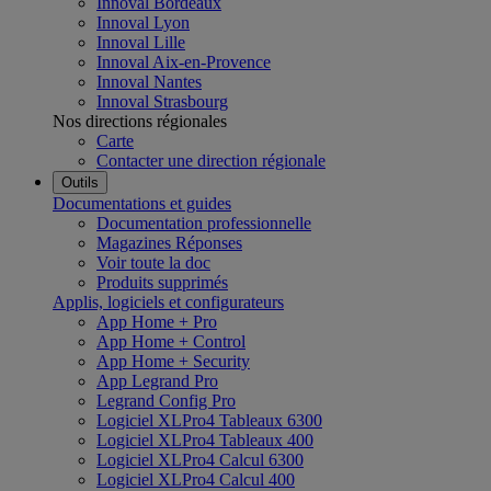
Innoval Bordeaux
Innoval Lyon
Innoval Lille
Innoval Aix-en-Provence
Innoval Nantes
Innoval Strasbourg
Nos directions régionales
Carte
Contacter une direction régionale
Outils
Documentations et guides
Documentation professionnelle
Magazines Réponses
Voir toute la doc
Produits supprimés
Applis, logiciels et configurateurs
App Home + Pro
App Home + Control
App Home + Security
App Legrand Pro
Legrand Config Pro
Logiciel XLPro4 Tableaux 6300
Logiciel XLPro4 Tableaux 400
Logiciel XLPro4 Calcul 6300
Logiciel XLPro4 Calcul 400