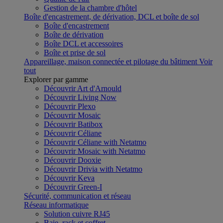
Gestion de la chambre d'hôtel
Boîte d'encastrement, de dérivation, DCL et boîte de sol
Boîte d'encastrement
Boîte de dérivation
Boîte DCL et accessoires
Boîte et prise de sol
Appareillage, maison connectée et pilotage du bâtiment
Voir
tout
Explorer par gamme
Découvrir Art d'Arnould
Découvrir Living Now
Découvrir Plexo
Découvrir Mosaic
Découvrir Batibox
Découvrir Céliane
Découvrir Céliane with Netatmo
Découvrir Mosaic with Netatmo
Découvrir Dooxie
Découvrir Drivia with Netatmo
Découvrir Keva
Découvrir Green-I
Sécurité, communication et réseau
Réseau informatique
Solution cuivre RJ45
Baie, rack et coffret