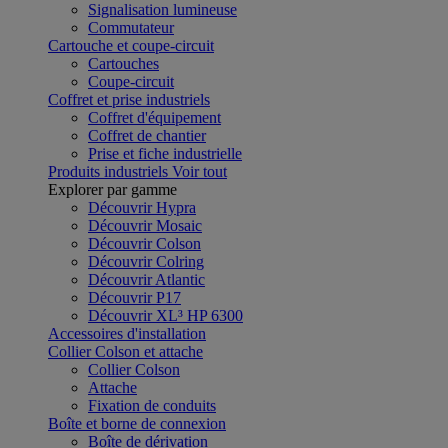
Signalisation lumineuse
Commutateur
Cartouche et coupe-circuit
Cartouches
Coupe-circuit
Coffret et prise industriels
Coffret d'équipement
Coffret de chantier
Prise et fiche industrielle
Produits industriels
Voir tout
Explorer par gamme
Découvrir Hypra
Découvrir Mosaic
Découvrir Colson
Découvrir Colring
Découvrir Atlantic
Découvrir P17
Découvrir XL³ HP 6300
Accessoires d'installation
Collier Colson et attache
Collier Colson
Attache
Fixation de conduits
Boîte et borne de connexion
Boîte de dérivation