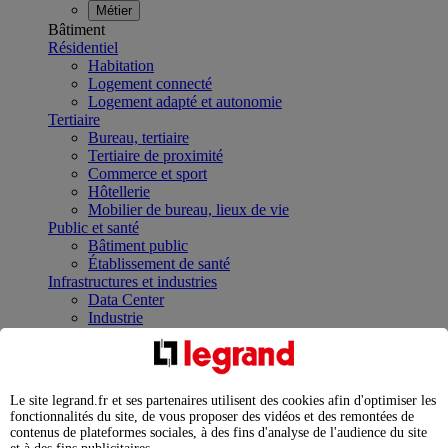
Métier
Bâtiment
Résidentiel
Habitation
Logement connecté
Logement adapté et autonomie
Tertiaire
Bureau, tertiaire
Tertiaire de proximité
Commerce et sport
Hôtellerie
Mobilier de bureau, lieux de vie
Public et santé
Bâtiment public
Établissement de santé
Infrastructures et industries
Data Center
Industrie
Infrastructures
À la une
Contrôler et planifier le fonctionnement des appareils
électriques avec le contacteur connecté
Le site legrand.fr et ses partenaires utilisent des cookies afin d'optimiser les
Répartir et optimiser son tableau électrique
fonctionnalités du site, de vous proposer des vidéos et des remontées de
Legrand Data Center Solutions : concentrer les
contenus de plateformes sociales, à des fins d'analyse de l'audience du site
expertises au service de vos performances