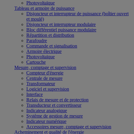
Photovoltaïque
Tableau et armoire de puissance
Disjoncteur et interrupteur de puissance (boîtier ouvert
et moulé)
Disjoncteur et interrupteur modulaire
Bloc différentiel puissance modulaire
Répartition et distribution
Parafoudre
Commande et signalisation
Armoire électrique
Photovoltaïque
Cartouche
Mesure, comptage et supervision
Compteur d'énergie
Centrale de mesure
Transformateur
Logiciel et supervision
Interface
Relais de mesure et de protection
Transducteur et convertisseur
Indicateur analogique
Système de gestion de mesure
Indicateur numérique
Accessoires mesure, comptage et supervision
Acheminement et qualité de l'énergie