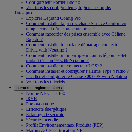
Configurateur Portier Bticino
Voir tous les configurateurs, logiciels et applis
Tutos pro
Explorer Legrand Config Pro
Comment installer la prise Céliane Surface Confort en
remplacement d’une ancienne prise ?
Comment raccorder des prises ensemble avec Céliane
Rapido ?
Comment installer le pack de démarrage connecté
Drivia with Netatmo ?
Comment installer un interrupteur connecté pour volet
roulant Céliane™ with Netatmo ?
Comment installer un connecteur LCS³ ?
Comment installer et configurer l’alarme Type 4 radio ?
Installer et configurer le Classe 300EOS with Netatmo
Voir tous les tutoriels
normes et réglementations
Norme NF C 15-100
IRVE
Photovoltaïque
Efficacité énergétique
Éclairage de sécurité
Sécurité Incendie
Profils Environnementaux Produits (PEP)
Marquage CE certification NF