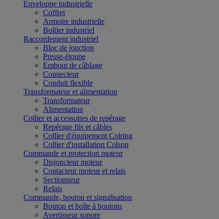
Enveloppe industrielle
Coffret
Armoire industrielle
Boîtier industriel
Raccordement industriel
Bloc de jonction
Presse-étoupe
Embout de câblage
Connecteur
Conduit flexible
Transformateur et alimentation
Transformateur
Alimentation
Collier et accessoires de repérage
Repérage fils et câbles
Collier d'équipement Colring
Collier d'installation Colson
Commande et protection moteur
Disjoncteur moteur
Contacteur moteur et relais
Sectionneur
Relais
Commande, bouton et signalisation
Bouton et boîte à boutons
Avertisseur sonore