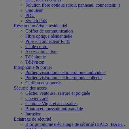
Solution fibre optique (tiroir, panneau, connecteur...)
Onduleur
PDU
Switch PoE
Réseau numérique résidentiel
Coffret de communication
Fibre optique résidentielle
Prise et connecteur RJ45
Câble cuivre
Accessoire cuivre
Téléphonie
Télévision
Interphonie & portier
Portier, visiophonie et interphonie individuel
Portier, visiophonie et interphonie collectif
Carillon et sonnerie
Sécurité des accès
Gâche, ventouse, serrure et poignée
Clavier codé
Centrale Vigik et accessoires
Bouton et poussoir anti-vandale
Intrusion
Eclairage de sécurité
Bloc autonome d'éclairage de sécurité (BAES, BAEH,