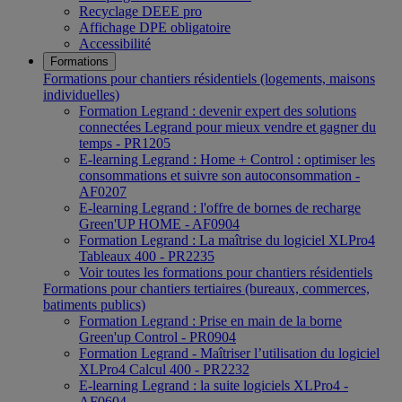
Recyclage DEEE pro
Affichage DPE obligatoire
Accessibilité
Formations
Formations pour chantiers résidentiels (logements, maisons
individuelles)
Formation Legrand : devenir expert des solutions
connectées Legrand pour mieux vendre et gagner du
temps - PR1205
E-learning Legrand : Home + Control : optimiser les
consommations et suivre son autoconsommation -
AF0207
E-learning Legrand : l'offre de bornes de recharge
Green'UP HOME - AF0904
Formation Legrand : La maîtrise du logiciel XLPro4
Tableaux 400 - PR2235
Voir toutes les formations pour chantiers résidentiels
Formations pour chantiers tertiaires (bureaux, commerces,
batiments publics)
Formation Legrand : Prise en main de la borne
Green'up Control - PR0904
Formation Legrand - Maîtriser l’utilisation du logiciel
XLPro4 Calcul 400 - PR2232
E-learning Legrand : la suite logiciels XLPro4 -
AF0604