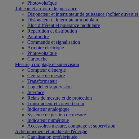
Photovoltaïque
Tableau et armoire de puissance
Disjoncteur et interrupteur de puissance (boîtier ouvert e
Disjoncteur et interrupteur modulaire
Bloc différentiel puissance modulaire
Répartition et distribution
Parafoudre
Commande et signalisation
Armoire électrique
Photovoltaïque
Cartouche
Mesure, comptage et supervision
Compteur d'énergie
Centrale de mesure
Transformateur
Logiciel et supervision
Interface
Relais de mesure et de protection
Transducteur et convertisseur
Indicateur analogique
Système de gestion de mesure
Indicateur numérique
Accessoires mesure, comptage et supervision
Acheminement et qualité de l'énergie
Canalisation préfabriquée