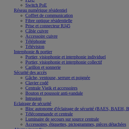
Switch PoE
Réseau numérique résidentiel
Coffret de communication
Fibre optique résidentielle
Prise et connecteur RJ45
Câble cuivre
Accessoire cuivre
Téléphonie
Télévision
Interphonie & portier
Portier, visiophonie et interphonie individuel
Portier, visiophonie et interphonie collectif
Carillon et sonnerie
Sécurité des accès
Gâche, ventouse, serrure et poignée
Clavier codé
Centrale Vigik et accessoires
Bouton et poussoir anti-vandale
Intrusion
Eclairage de sécurité
Bloc autonome d'éclairage de sécurité (BAES, BAEH,
Télécommande et centrale
Luminaire de secours sur source centrale
Accessoires, étiquettes, pictogrammes, pièces détachées