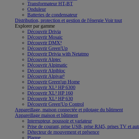
Transformateur HT-BT
Onduleur
Batteries de condensateur
Distribution, protection et gestion de l'énergie
Voir tout
Explorer par gamme
Découvrir Drivia
Découvrir Mosaic
Découvrir DMX³
Découvrir Green'Up
Découvrir Drivia with Netatmo
Découvrir Alptec
Découvrir Alpimatic
Découvrir Alpibloc
Découvrir Alpivar³
Découvrir Green'up Home
Découvrir XL³ HP 6300
Découvrir XL³ HP 160
Découvrir XL³ HP 630
Découvrir Green'Up Control
Appareillage, maison connectée et pilotage du bâtiment
Appareillage maison et bâtiment
Interrupteur, poussoir et variateur
Prise de courant, prise USB, prise RJ45, prises TV et aut
Détecteur de mouvement et présence
Plaque