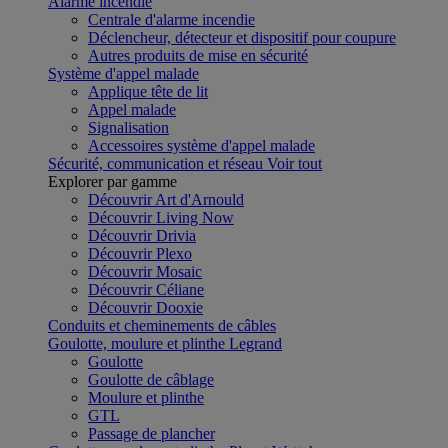
Alarme incendie
Centrale d'alarme incendie
Déclencheur, détecteur et dispositif pour coupure
Autres produits de mise en sécurité
Système d'appel malade
Applique tête de lit
Appel malade
Signalisation
Accessoires système d'appel malade
Sécurité, communication et réseau
Voir tout
Explorer par gamme
Découvrir Art d'Arnould
Découvrir Living Now
Découvrir Drivia
Découvrir Plexo
Découvrir Mosaic
Découvrir Céliane
Découvrir Dooxie
Conduits et cheminements de câbles
Goulotte, moulure et plinthe Legrand
Goulotte
Goulotte de câblage
Moulure et plinthe
GTL
Passage de plancher