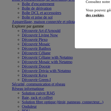
Consultez notre
Boîte d'encastrement
Boîte de dérivation
Vous pouvez gér
Boîte DCL et accessoires
des cookies
.
Boîte et prise de sol
Appareillage, maison connectée et pilotage du bâtiment
Voir to
Explorer par gamme
Découvrir Art d'Arnould
Découvrir Living Now
Découvrir Plexo
Découvrir Mosaic
Découvrir Batibox
Découvrir Céliane
Découvrir Céliane with Netatmo
Découvrir Mosaic with Netatmo
Découvrir Dooxie
Découvrir Drivia with Netatmo
Découvrir Keva
Découvrir Green-I
Sécurité, communication et réseau
Réseau informatique
Solution cuivre RJ45
Baie, rack et coffret
Solution fibre optique (tiroir, panneau, connecteur...)
Onduleur
PDU