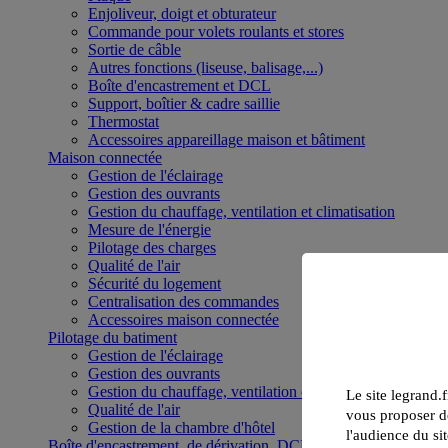
Enjoliveur, doigt et obturateur
Commande pour volets roulants et stores
Sortie de câble
Autres fonctions (liseuse, balisage,...)
Boîte d'encastrement et DCL
Support, boîtier & cadre saillie
Thermostat
Accessoires appareillage maison et bâtiment
Maison connectée
Gestion de l'éclairage
Gestion des ouvrants
Gestion du chauffage, ventilation et climatisation
Mesure de l'énergie
Pilotage des charges
Qualité de l'air
Sécurité du logement
Centralisation des commandes
Accessoires maison connectée
Pilotage du batiment
Gestion de l'éclairage
Gestion des ouvrants
Gestion du chauffage, ventilation et climatisation
Le site legrand.f
Qualité de l'air
vous proposer de
Gestion de la chambre d'hôtel
l'audience du sit
Boîte d'encastrement, de dérivation, DCL et boîte de sol