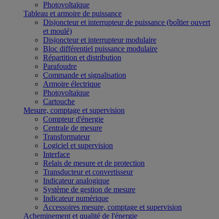
Photovoltaïque
Tableau et armoire de puissance
Disjoncteur et interrupteur de puissance (boîtier ouvert
et moulé)
Disjoncteur et interrupteur modulaire
Bloc différentiel puissance modulaire
Répartition et distribution
Parafoudre
Commande et signalisation
Armoire électrique
Photovoltaïque
Cartouche
Mesure, comptage et supervision
Compteur d'énergie
Centrale de mesure
Transformateur
Logiciel et supervision
Interface
Relais de mesure et de protection
Transducteur et convertisseur
Indicateur analogique
Système de gestion de mesure
Indicateur numérique
Accessoires mesure, comptage et supervision
Acheminement et qualité de l'énergie