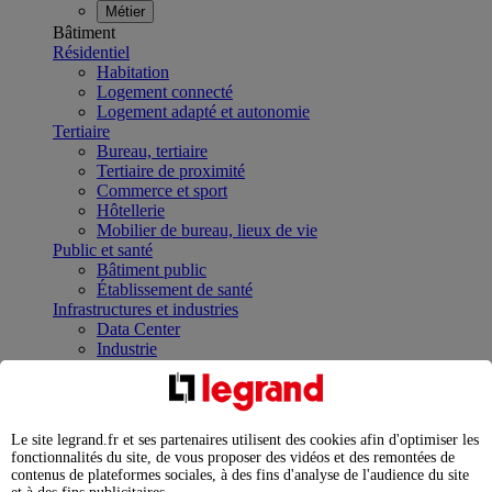
Métier
Bâtiment
Résidentiel
Habitation
Logement connecté
Logement adapté et autonomie
Tertiaire
Bureau, tertiaire
Tertiaire de proximité
Commerce et sport
Hôtellerie
Mobilier de bureau, lieux de vie
Public et santé
Bâtiment public
Établissement de santé
Infrastructures et industries
Data Center
Industrie
Infrastructures
À la une
Contrôler et planifier le fonctionnement des appareils
électriques avec le contacteur connecté
Le site legrand.fr et ses partenaires utilisent des cookies afin d'optimiser les
Répartir et optimiser son tableau électrique
fonctionnalités du site, de vous proposer des vidéos et des remontées de
Legrand Data Center Solutions : concentrer les
contenus de plateformes sociales, à des fins d'analyse de l'audience du site
expertises au service de vos performances