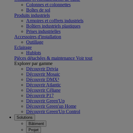
Colonnes et colonnettes
Boîtes de sol
Produits industriels
Armoires et coffrets industriels
Boîtiers industriels plastiques
Prises industrielles
Accessoires d'installation
Outillage
Eclairage
Hublots
Pièces détachées & maintenance
Voir tout
Explorer par gamme
Découvrir Drivia
Découvrir Mosaic
Découvrir DMX³
Découvrir Atlantic
Découvrir Céliane
Découvrir P17
Découvrir Green'Up
Découvrir Green'up Home
Découvrir Green'Up Control
Solutions
Bâtiment
Projet