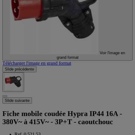
Voir l'image en
grand format
Télécharger l'image en grand format
Slide précédente
Slide suivante
Fiche mobile coudée Hypra IP44 16A -
380V~ à 415V~ - 3P+T - caoutchouc
Ref. 0 521 53