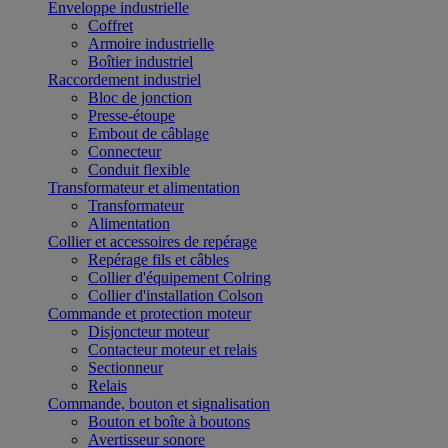
Enveloppe industrielle
Coffret
Armoire industrielle
Boîtier industriel
Raccordement industriel
Bloc de jonction
Presse-étoupe
Embout de câblage
Connecteur
Conduit flexible
Transformateur et alimentation
Transformateur
Alimentation
Collier et accessoires de repérage
Repérage fils et câbles
Collier d'équipement Colring
Collier d'installation Colson
Commande et protection moteur
Disjoncteur moteur
Contacteur moteur et relais
Sectionneur
Relais
Commande, bouton et signalisation
Bouton et boîte à boutons
Avertisseur sonore