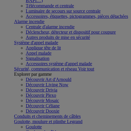
BAPI…)
Télécommande et centrale
Luminaire de secours sur source centrale
Accessoires, étiquettes, pictogrammes, pièces détachées
Alarme incendie
Centrale d'alarme incendie
Déclencheur, détecteur et dispositif pour coupure
Autres produits de mise en sécurité
Système d'appel malade
Applique tête de lit
Appel malade
Signalisation
Accessoires système d'appel malade
Sécurité, communication et réseau
Voir tout
Explorer par gamme
Découvrir Art d'Arnould
Découvrir Living Now
Découvrir Drivia
Découvrir Plexo
Découvrir Mosaic
Découvrir Céliane
Découvrir Dooxie
Conduits et cheminements de câbles
Goulotte, moulure et plinthe Legrand
Goulotte