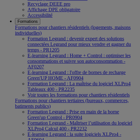
Recyclage DEEE pro
Affichage DPE obligatoire
Accessibilité
Formations
Formations pour chantiers résidentiels (logements, maisons
individuelles)
Formation Legrand : devenir expert des solutions
connectées Legrand pour mieux vendre et gagner du
temps - PR1205
E-learning Legrand : Home + Control : optimiser les
consommations et suivre son autoconsommation -
AF0207
E-learning Legrand : l'offre de bornes de recharge
Green'UP HOME - AF0904
Formation Legrand : La maîtrise du logiciel XLPro4
Tableaux 400 - PR2235
Voir toutes les formations pour chantiers résidentiels
Formations pour chantiers tertiaires (bureaux, commerces,
batiments publics)
Formation Legrand : Prise en main de la borne
Green'up Control - PR0904
Formation Legrand - Maîtriser l’utilisation du logiciel
XLPro4 Calcul 400 - PR2232
E-learning Legrand : la suite logiciels XLPro4 -
AF0604