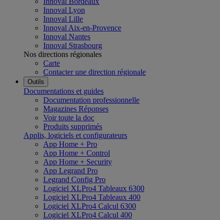
Innoval Bordeaux
Innoval Lyon
Innoval Lille
Innoval Aix-en-Provence
Innoval Nantes
Innoval Strasbourg
Nos directions régionales
Carte
Contacter une direction régionale
Outils
Documentations et guides
Documentation professionnelle
Magazines Réponses
Voir toute la doc
Produits supprimés
Applis, logiciels et configurateurs
App Home + Pro
App Home + Control
App Home + Security
App Legrand Pro
Legrand Config Pro
Logiciel XLPro4 Tableaux 6300
Logiciel XLPro4 Tableaux 400
Logiciel XLPro4 Calcul 6300
Logiciel XLPro4 Calcul 400