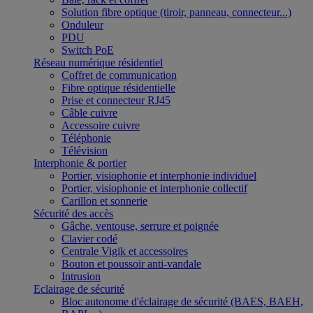
Solution fibre optique (tiroir, panneau, connecteur...)
Onduleur
PDU
Switch PoE
Réseau numérique résidentiel
Coffret de communication
Fibre optique résidentielle
Prise et connecteur RJ45
Câble cuivre
Accessoire cuivre
Téléphonie
Télévision
Interphonie & portier
Portier, visiophonie et interphonie individuel
Portier, visiophonie et interphonie collectif
Carillon et sonnerie
Sécurité des accès
Gâche, ventouse, serrure et poignée
Clavier codé
Centrale Vigik et accessoires
Bouton et poussoir anti-vandale
Intrusion
Eclairage de sécurité
Bloc autonome d'éclairage de sécurité (BAES, BAEH,