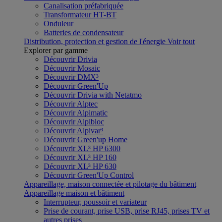
Canalisation préfabriquée
Transformateur HT-BT
Onduleur
Batteries de condensateur
Distribution, protection et gestion de l'énergie
Voir tout
Explorer par gamme
Découvrir Drivia
Découvrir Mosaic
Découvrir DMX³
Découvrir Green'Up
Découvrir Drivia with Netatmo
Découvrir Alptec
Découvrir Alpimatic
Découvrir Alpibloc
Découvrir Alpivar³
Découvrir Green'up Home
Découvrir XL³ HP 6300
Découvrir XL³ HP 160
Découvrir XL³ HP 630
Découvrir Green'Up Control
Appareillage, maison connectée et pilotage du bâtiment
Appareillage maison et bâtiment
Interrupteur, poussoir et variateur
Prise de courant, prise USB, prise RJ45, prises TV et
autres prises