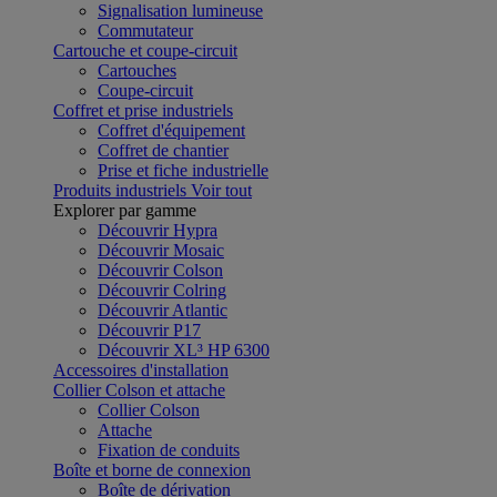
Signalisation lumineuse
Commutateur
Cartouche et coupe-circuit
Cartouches
Coupe-circuit
Coffret et prise industriels
Coffret d'équipement
Coffret de chantier
Prise et fiche industrielle
Produits industriels
Voir tout
Explorer par gamme
Découvrir Hypra
Découvrir Mosaic
Découvrir Colson
Découvrir Colring
Découvrir Atlantic
Découvrir P17
Découvrir XL³ HP 6300
Accessoires d'installation
Collier Colson et attache
Collier Colson
Attache
Fixation de conduits
Boîte et borne de connexion
Boîte de dérivation