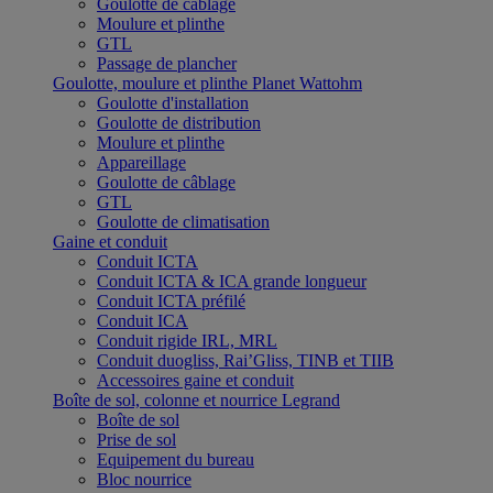
Goulotte de câblage
Moulure et plinthe
GTL
Passage de plancher
Goulotte, moulure et plinthe Planet Wattohm
Goulotte d'installation
Goulotte de distribution
Moulure et plinthe
Appareillage
Goulotte de câblage
GTL
Goulotte de climatisation
Gaine et conduit
Conduit ICTA
Conduit ICTA & ICA grande longueur
Conduit ICTA préfilé
Conduit ICA
Conduit rigide IRL, MRL
Conduit duogliss, Rai’Gliss, TINB et TIIB
Accessoires gaine et conduit
Boîte de sol, colonne et nourrice Legrand
Boîte de sol
Prise de sol
Equipement du bureau
Bloc nourrice