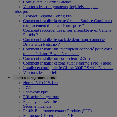
Configurateur Portier Bticino
Voir tous les configurateurs, logiciels et applis
Tutos pro
Explorer Legrand Config Pro
Comment installer la prise Céliane Surface Confort en
remplacement d’une ancienne prise ?
Comment raccorder des prises ensemble avec Céliane
Rapido ?
Comment installer le pack de démarrage connecté
Drivia with Netatmo ?
Comment installer un interrupteur connecté pour volet
roulant Céliane™ with Netatmo ?
Comment installer un connecteur LCS³ ?
Comment installer et configurer l’alarme Type 4 radio ?
Installer et configurer le Classe 300EOS with Netatmo
Voir tous les tutoriels
normes et réglementations
Norme NF C 15-100
IRVE
Photovoltaïque
Efficacité énergétique
Éclairage de sécurité
Sécurité Incendie
Profils Environnementaux Produits (PEP)
Marquage CE certification NF