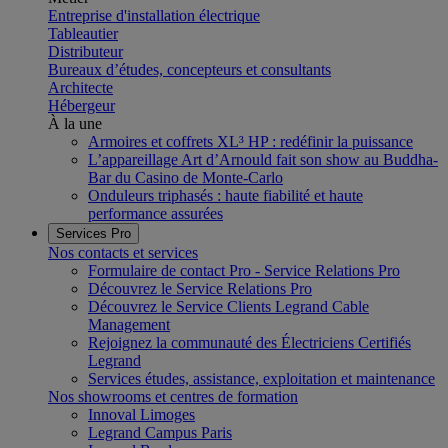
Entreprise d'installation électrique
Tableautier
Distributeur
Bureaux d’études, concepteurs et consultants
Architecte
Hébergeur
À la une
Armoires et coffrets XL³ HP : redéfinir la puissance
L’appareillage Art d’Arnould fait son show au Buddha-
Bar du Casino de Monte-Carlo
Onduleurs triphasés : haute fiabilité et haute
performance assurées
Services Pro
Nos contacts et services
Formulaire de contact Pro - Service Relations Pro
Découvrez le Service Relations Pro
Découvrez le Service Clients Legrand Cable
Management
Rejoignez la communauté des Électriciens Certifiés
Legrand
Services études, assistance, exploitation et maintenance
Nos showrooms et centres de formation
Innoval Limoges
Legrand Campus Paris