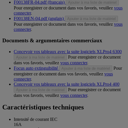
F00138FR-04.pdf (français)
Ajouter à ma liste de matériel
Pour enregistrer ce document dans vos favoris, veuillez
vous
connecter
.
F00138EN-04.pdf (anglais)
Ajouter à ma liste de matériel
Pour enregistrer ce document dans vos favoris, veuillez
vous
connecter
.
Documents & argumentaires commerciaux
Concevoir vos tableaux avec la suite logiciels XLPro4 6300
Pour enregistrer ce document
Ajouter à ma liste de matériel
dans vos favoris, veuillez
vous connecter
.
Focus auto extinguibilité
Pour
Ajouter à ma liste de matériel
enregistrer ce document dans vos favoris, veuillez
vous
connecter
.
Concevoir vos tableaux avec la suite logiciels XLPro4 400
Pour enregistrer ce document
Ajouter à ma liste de matériel
dans vos favoris, veuillez
vous connecter
.
Caractéristiques techniques
Intensité de courant IEC
16A