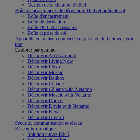
Gestion de la chambre d'hôtel
Boîte d'encastrement, de dérivation, DCL et boîte de sol
Boîte d'encastrement
Boîte de dérivation
Boîte DCL et accessoires
Boîte et prise de sol
Appareillage, maison connectée et pilotage du bâtiment
Voir
tout
Explorer par gamme
Découvrir Art d'Arnould
Découvrir Living Now
Découvrir Plexo
Découvrir Mosaic
Découvrir Batibox
Découvrir Céliane
Découvrir Céliane with Netatmo
Découvrir Mosaic with Netatmo
Découvrir Dooxie
Découvrir Drivia with Netatmo
Découvrir Keva
Découvrir Green-I
Sécurité, communication et réseau
Réseau informatique
Solution cuivre RJ45
Baie, rack et coffret