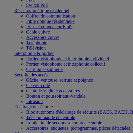
Switch PoE
Réseau numérique résidentiel
Coffret de communication
Fibre optique résidentielle
Prise et connecteur RJ45
Câble cuivre
Accessoire cuivre
Téléphonie
Télévision
Interphonie & portier
Portier, visiophonie et interphonie individuel
Portier, visiophonie et interphonie collectif
Carillon et sonnerie
Sécurité des accès
Gâche, ventouse, serrure et poignée
Clavier codé
Centrale Vigik et accessoires
Bouton et poussoir anti-vandale
Intrusion
Eclairage de sécurité
Bloc autonome d'éclairage de sécurité (BAES, BAEH,
Télécommande et centrale
Luminaire de secours sur source centrale
Accessoires, étiquettes, pictogrammes, pièces détachées