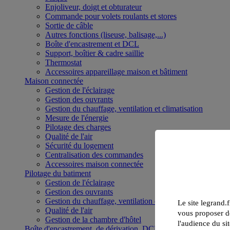
Enjoliveur, doigt et obturateur
Commande pour volets roulants et stores
Sortie de câble
Autres fonctions (liseuse, balisage,...)
Boîte d'encastrement et DCL
Support, boîtier & cadre saillie
Thermostat
Accessoires appareillage maison et bâtiment
Maison connectée
Gestion de l'éclairage
Gestion des ouvrants
Gestion du chauffage, ventilation et climatisation
Mesure de l'énergie
Pilotage des charges
Qualité de l'air
Sécurité du logement
Centralisation des commandes
Accessoires maison connectée
Pilotage du batiment
Gestion de l'éclairage
Gestion des ouvrants
Gestion du chauffage, ventilation et climatisation
Le site legrand.f
Qualité de l'air
vous proposer de
Gestion de la chambre d'hôtel
l'audience du sit
Boîte d'encastrement, de dérivation, DCL et boîte de sol