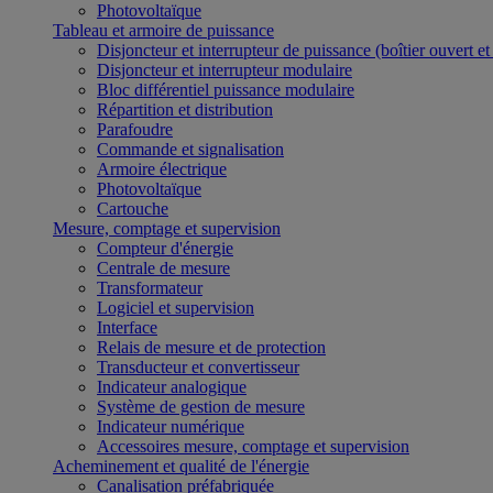
Photovoltaïque
Tableau et armoire de puissance
Disjoncteur et interrupteur de puissance (boîtier ouvert e
Disjoncteur et interrupteur modulaire
Bloc différentiel puissance modulaire
Répartition et distribution
Parafoudre
Commande et signalisation
Armoire électrique
Photovoltaïque
Cartouche
Mesure, comptage et supervision
Compteur d'énergie
Centrale de mesure
Transformateur
Logiciel et supervision
Interface
Relais de mesure et de protection
Transducteur et convertisseur
Indicateur analogique
Système de gestion de mesure
Indicateur numérique
Accessoires mesure, comptage et supervision
Acheminement et qualité de l'énergie
Canalisation préfabriquée