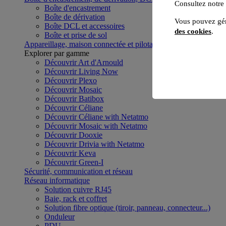
Consultez notre
Boîte d'encastrement
Boîte de dérivation
Vous pouvez gér
Boîte DCL et accessoires
des cookies
.
Boîte et prise de sol
Appareillage, maison connectée et pilotage du bâtiment
Voir to
Explorer par gamme
Découvrir Art d'Arnould
Découvrir Living Now
Découvrir Plexo
Découvrir Mosaic
Découvrir Batibox
Découvrir Céliane
Découvrir Céliane with Netatmo
Découvrir Mosaic with Netatmo
Découvrir Dooxie
Découvrir Drivia with Netatmo
Découvrir Keva
Découvrir Green-I
Sécurité, communication et réseau
Réseau informatique
Solution cuivre RJ45
Baie, rack et coffret
Solution fibre optique (tiroir, panneau, connecteur...)
Onduleur
PDU