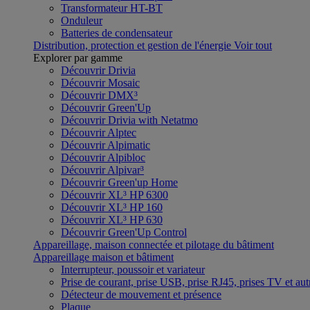
Transformateur HT-BT
Onduleur
Batteries de condensateur
Distribution, protection et gestion de l'énergie
Voir tout
Explorer par gamme
Découvrir Drivia
Découvrir Mosaic
Découvrir DMX³
Découvrir Green'Up
Découvrir Drivia with Netatmo
Découvrir Alptec
Découvrir Alpimatic
Découvrir Alpibloc
Découvrir Alpivar³
Découvrir Green'up Home
Découvrir XL³ HP 6300
Découvrir XL³ HP 160
Découvrir XL³ HP 630
Découvrir Green'Up Control
Appareillage, maison connectée et pilotage du bâtiment
Appareillage maison et bâtiment
Interrupteur, poussoir et variateur
Prise de courant, prise USB, prise RJ45, prises TV et aut
Détecteur de mouvement et présence
Plaque