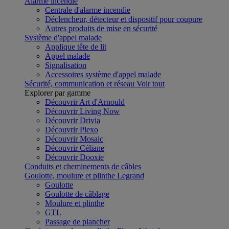
Alarme incendie
Centrale d'alarme incendie
Déclencheur, détecteur et dispositif pour coupure
Autres produits de mise en sécurité
Système d'appel malade
Applique tête de lit
Appel malade
Signalisation
Accessoires système d'appel malade
Sécurité, communication et réseau
Voir tout
Explorer par gamme
Découvrir Art d'Arnould
Découvrir Living Now
Découvrir Drivia
Découvrir Plexo
Découvrir Mosaic
Découvrir Céliane
Découvrir Dooxie
Conduits et cheminements de câbles
Goulotte, moulure et plinthe Legrand
Goulotte
Goulotte de câblage
Moulure et plinthe
GTL
Passage de plancher