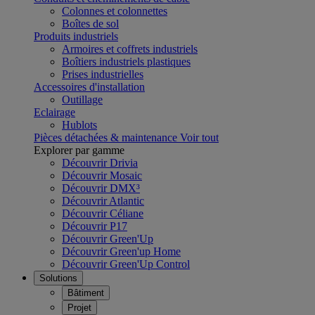
Colonnes et colonnettes
Boîtes de sol
Produits industriels
Armoires et coffrets industriels
Boîtiers industriels plastiques
Prises industrielles
Accessoires d'installation
Outillage
Eclairage
Hublots
Pièces détachées & maintenance
Voir tout
Explorer par gamme
Découvrir Drivia
Découvrir Mosaic
Découvrir DMX³
Découvrir Atlantic
Découvrir Céliane
Découvrir P17
Découvrir Green'Up
Découvrir Green'up Home
Découvrir Green'Up Control
Solutions
Bâtiment
Projet