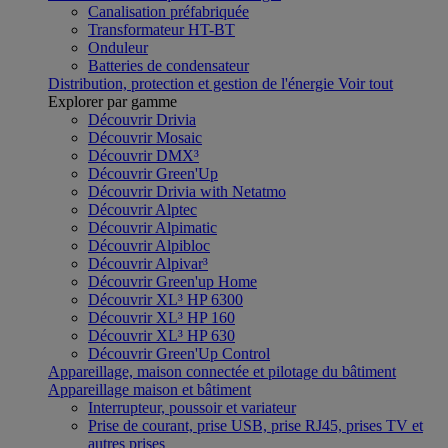
Canalisation préfabriquée
Transformateur HT-BT
Onduleur
Batteries de condensateur
Distribution, protection et gestion de l'énergie
Voir tout
Explorer par gamme
Découvrir Drivia
Découvrir Mosaic
Découvrir DMX³
Découvrir Green'Up
Découvrir Drivia with Netatmo
Découvrir Alptec
Découvrir Alpimatic
Découvrir Alpibloc
Découvrir Alpivar³
Découvrir Green'up Home
Découvrir XL³ HP 6300
Découvrir XL³ HP 160
Découvrir XL³ HP 630
Découvrir Green'Up Control
Appareillage, maison connectée et pilotage du bâtiment
Appareillage maison et bâtiment
Interrupteur, poussoir et variateur
Prise de courant, prise USB, prise RJ45, prises TV et
autres prises