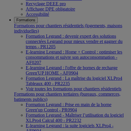
Recyclage DEEE pro
Affichage DPE obligatoire
Accessibilité
Formations
Formations pour chantiers résidentiels (logements, maisons
individuelles)
Formation Legrand : devenir expert des solutions
connectées Legrand pour mieux vendre et gagner du
temps - PR1205
E-learning Legrand : Home + Control : optimiser les
consommations et suivre son autoconsommation -
AF0207
E-learning Legrand : l'offre de bornes de recharge
Green'UP HOME - AF0904
Formation Legrand : La maîtrise du logiciel XLPro4
Tableaux 400 - PR2235
Voir toutes les formations pour chantiers résidentiels
Formations pour chantiers tertiaires (bureaux, commerces,
batiments publics)
Formation Legrand : Prise en main de la borne
Green'up Control - PR0904
Formation Legrand - Maîtriser l’utilisation du logiciel
XLPro4 Calcul 400 - PR2232
E-learning Legrand : la suite logiciels XLPro4 -
AF0604