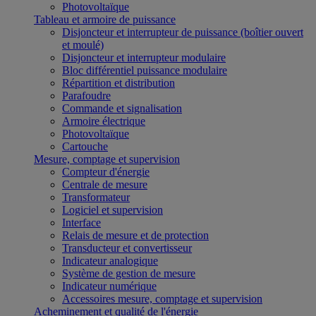
Photovoltaïque
Tableau et armoire de puissance
Disjoncteur et interrupteur de puissance (boîtier ouvert
et moulé)
Disjoncteur et interrupteur modulaire
Bloc différentiel puissance modulaire
Répartition et distribution
Parafoudre
Commande et signalisation
Armoire électrique
Photovoltaïque
Cartouche
Mesure, comptage et supervision
Compteur d'énergie
Centrale de mesure
Transformateur
Logiciel et supervision
Interface
Relais de mesure et de protection
Transducteur et convertisseur
Indicateur analogique
Système de gestion de mesure
Indicateur numérique
Accessoires mesure, comptage et supervision
Acheminement et qualité de l'énergie