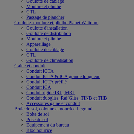
Goulotte de câblage
Moulure et plinthe
GTL
Passage de plancher
Goulotte, moulure et plinthe Planet Wattohm
Goulotte d'installation
Goulotte de distribution
Moulure et plinthe
Appareillage
Goulotte de câblage
GTL
Goulotte de climatisation
Gaine et conduit
Conduit ICTA
Conduit ICTA & ICA grande longueur
Conduit ICTA préfilé
Conduit ICA
Conduit rigide IRL, MRL
Conduit duogliss, Rai’Gliss, TINB et TIIB
Accessoires gaine et conduit
Boîte de sol, colonne et nourrice Legrand
Boîte de sol
Prise de sol
Equipement du bureau
Bloc nourrice