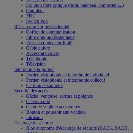
Solution fibre optique (tiroir, panneau, connecteur...)
Onduleur
PDU
Switch PoE
Réseau numérique résidentiel
Coffret de communication
Fibre optique résidentielle
Prise et connecteur RJ45
Câble cuivre
Accessoire cuivre
Téléphonie
Télévision
Interphonie & portier
Portier, visiophonie et interphonie individuel
Portier, visiophonie et interphonie collectif
Carillon et sonnerie
Sécurité des accès
Gâche, ventouse, serrure et poignée
Clavier codé
Centrale Vigik et accessoires
Bouton et poussoir anti-vandale
Intrusion
Eclairage de sécurité
Bloc autonome d'éclairage de sécurité (BAES, BAEH,