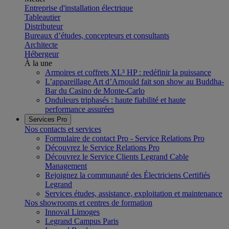
Entreprise d'installation électrique
Tableautier
Distributeur
Bureaux d’études, concepteurs et consultants
Architecte
Hébergeur
À la une
Armoires et coffrets XL³ HP : redéfinir la puissance
L’appareillage Art d’Arnould fait son show au Buddha-
Bar du Casino de Monte-Carlo
Onduleurs triphasés : haute fiabilité et haute
performance assurées
Services Pro
Nos contacts et services
Formulaire de contact Pro - Service Relations Pro
Découvrez le Service Relations Pro
Découvrez le Service Clients Legrand Cable
Management
Rejoignez la communauté des Électriciens Certifiés
Legrand
Services études, assistance, exploitation et maintenance
Nos showrooms et centres de formation
Innoval Limoges
Legrand Campus Paris