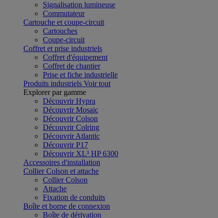
Signalisation lumineuse
Commutateur
Cartouche et coupe-circuit
Cartouches
Coupe-circuit
Coffret et prise industriels
Coffret d'équipement
Coffret de chantier
Prise et fiche industrielle
Produits industriels
Voir tout
Explorer par gamme
Découvrir Hypra
Découvrir Mosaic
Découvrir Colson
Découvrir Colring
Découvrir Atlantic
Découvrir P17
Découvrir XL³ HP 6300
Accessoires d'installation
Collier Colson et attache
Collier Colson
Attache
Fixation de conduits
Boîte et borne de connexion
Boîte de dérivation