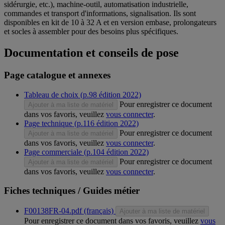
sidérurgie, etc.), machine-outil, automatisation industrielle,
commandes et transport d'informations, signalisation. Ils sont
disponibles en kit de 10 à 32 A et en version embase, prolongateurs
et socles à assembler pour des besoins plus spécifiques.
Documentation et conseils de pose
Page catalogue et annexes
Tableau de choix (p.98 édition 2022)
Pour enregistrer ce document
Ajouter à ma liste de matériel
dans vos favoris, veuillez
vous connecter
.
Page technique (p.116 édition 2022)
Pour enregistrer ce document
Ajouter à ma liste de matériel
dans vos favoris, veuillez
vous connecter
.
Page commerciale (p.104 édition 2022)
Pour enregistrer ce document
Ajouter à ma liste de matériel
dans vos favoris, veuillez
vous connecter
.
Fiches techniques / Guides métier
F00138FR-04.pdf (français)
Ajouter à ma liste de matériel
Pour enregistrer ce document dans vos favoris, veuillez
vous