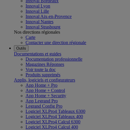
Innoval Bordeaux
Innoval Lyon
Innoval Lille
Innoval Aix-en-Provence
Innoval Nantes
Innoval Strasbourg
Nos directions régionales
Carte
Contacter une direction régionale
Outils
Documentations et guides
Documentation professionnelle
Magazines Réponses
Voir toute la doc
Produits supprimés
Applis, logiciels et configurateurs
App Home + Pro
App Home + Control
App Home + Security
App Legrand Pro
Legrand Config Pro
Logiciel XLPro4 Tableaux 6300
Logiciel XLPro4 Tableaux 400
Logiciel XLPro4 Calcul 6300
Logiciel XLPro4 Calcul 400