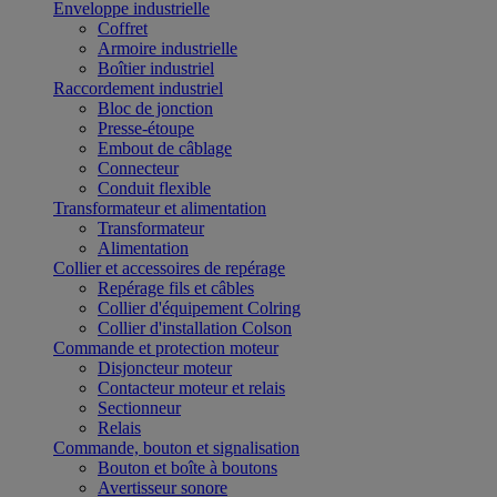
Enveloppe industrielle
Coffret
Armoire industrielle
Boîtier industriel
Raccordement industriel
Bloc de jonction
Presse-étoupe
Embout de câblage
Connecteur
Conduit flexible
Transformateur et alimentation
Transformateur
Alimentation
Collier et accessoires de repérage
Repérage fils et câbles
Collier d'équipement Colring
Collier d'installation Colson
Commande et protection moteur
Disjoncteur moteur
Contacteur moteur et relais
Sectionneur
Relais
Commande, bouton et signalisation
Bouton et boîte à boutons
Avertisseur sonore