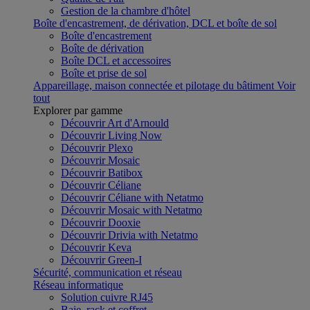
Gestion de la chambre d'hôtel
Boîte d'encastrement, de dérivation, DCL et boîte de sol
Boîte d'encastrement
Boîte de dérivation
Boîte DCL et accessoires
Boîte et prise de sol
Appareillage, maison connectée et pilotage du bâtiment
Voir
tout
Explorer par gamme
Découvrir Art d'Arnould
Découvrir Living Now
Découvrir Plexo
Découvrir Mosaic
Découvrir Batibox
Découvrir Céliane
Découvrir Céliane with Netatmo
Découvrir Mosaic with Netatmo
Découvrir Dooxie
Découvrir Drivia with Netatmo
Découvrir Keva
Découvrir Green-I
Sécurité, communication et réseau
Réseau informatique
Solution cuivre RJ45
Baie, rack et coffret