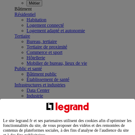
Métier
Bâtiment
Résidentiel
Habitation
Logement connecté
Logement adapté et autonomie
Tertiaire
Bureau, tertiaire
Tertiaire de proximité
Commerce et sport
Hôtellerie
Mobilier de bureau, lieux de vie
Public et santé
Bâtiment public
Établissement de santé
Infrastructures et industries
Data Center
Industrie
Infrastructures
À la une
Contrôler et planifier le fonctionnement des appareils
électriques avec le contacteur connecté
Le site legrand.fr et ses partenaires utilisent des cookies afin d'optimiser les
Répartir et optimiser son tableau électrique
fonctionnalités du site, de vous proposer des vidéos et des remontées de
Legrand Data Center Solutions : concentrer les
contenus de plateformes sociales, à des fins d'analyse de l'audience du site
expertises au service de vos performances