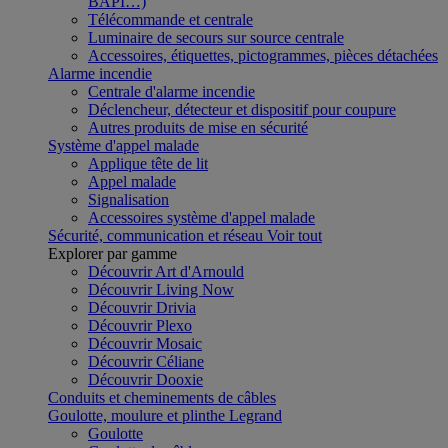
BAPI…)
Télécommande et centrale
Luminaire de secours sur source centrale
Accessoires, étiquettes, pictogrammes, pièces détachées
Alarme incendie
Centrale d'alarme incendie
Déclencheur, détecteur et dispositif pour coupure
Autres produits de mise en sécurité
Système d'appel malade
Applique tête de lit
Appel malade
Signalisation
Accessoires système d'appel malade
Sécurité, communication et réseau
Voir tout
Explorer par gamme
Découvrir Art d'Arnould
Découvrir Living Now
Découvrir Drivia
Découvrir Plexo
Découvrir Mosaic
Découvrir Céliane
Découvrir Dooxie
Conduits et cheminements de câbles
Goulotte, moulure et plinthe Legrand
Goulotte