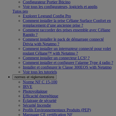
Configurateur Portier Bticino
Voir tous les configurateurs, logiciels et applis
Tutos pro
Explorer Legrand Config Pro
Comment installer la prise Céliane Surface Confort en
remplacement d’une ancienne prise ?
Comment raccorder des prises ensemble avec Céliane
Rapido ?
Comment installer le pack de démarrage connecté
Drivia with Netatmo ?
Comment installer un interrupteur connecté pour volet
roulant Céliane™ with Netatmo ?
Comment installer un connecteur LCS³ ?
Comment installer et configurer l’alarme Type 4 radio ?
Installer et configurer le Classe 300EOS with Netatmo
Voir tous les tutoriels
normes et réglementations
Norme NF C 15-100
IRVE
Photovoltaïque
Efficacité énergétique
Éclairage de sécurité
Sécurité Incendie
Profils Environnementaux Produits (PEP)
Marquage CE certification NF