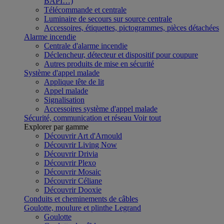
BAPI…)
Télécommande et centrale
Luminaire de secours sur source centrale
Accessoires, étiquettes, pictogrammes, pièces détachées
Alarme incendie
Centrale d'alarme incendie
Déclencheur, détecteur et dispositif pour coupure
Autres produits de mise en sécurité
Système d'appel malade
Applique tête de lit
Appel malade
Signalisation
Accessoires système d'appel malade
Sécurité, communication et réseau
Voir tout
Explorer par gamme
Découvrir Art d'Arnould
Découvrir Living Now
Découvrir Drivia
Découvrir Plexo
Découvrir Mosaic
Découvrir Céliane
Découvrir Dooxie
Conduits et cheminements de câbles
Goulotte, moulure et plinthe Legrand
Goulotte