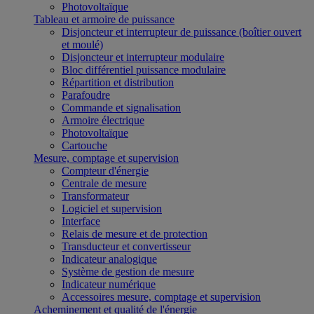
Photovoltaïque
Tableau et armoire de puissance
Disjoncteur et interrupteur de puissance (boîtier ouvert
et moulé)
Disjoncteur et interrupteur modulaire
Bloc différentiel puissance modulaire
Répartition et distribution
Parafoudre
Commande et signalisation
Armoire électrique
Photovoltaïque
Cartouche
Mesure, comptage et supervision
Compteur d'énergie
Centrale de mesure
Transformateur
Logiciel et supervision
Interface
Relais de mesure et de protection
Transducteur et convertisseur
Indicateur analogique
Système de gestion de mesure
Indicateur numérique
Accessoires mesure, comptage et supervision
Acheminement et qualité de l'énergie