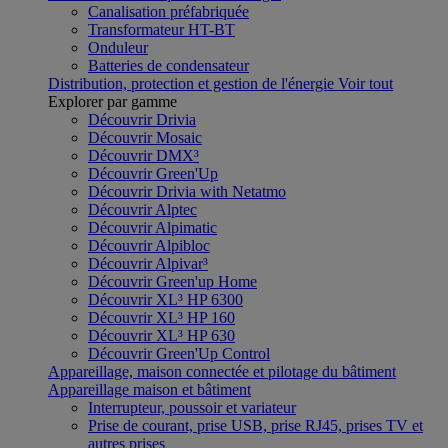
Canalisation préfabriquée
Transformateur HT-BT
Onduleur
Batteries de condensateur
Distribution, protection et gestion de l'énergie
Voir tout
Explorer par gamme
Découvrir Drivia
Découvrir Mosaic
Découvrir DMX³
Découvrir Green'Up
Découvrir Drivia with Netatmo
Découvrir Alptec
Découvrir Alpimatic
Découvrir Alpibloc
Découvrir Alpivar³
Découvrir Green'up Home
Découvrir XL³ HP 6300
Découvrir XL³ HP 160
Découvrir XL³ HP 630
Découvrir Green'Up Control
Appareillage, maison connectée et pilotage du bâtiment
Appareillage maison et bâtiment
Interrupteur, poussoir et variateur
Prise de courant, prise USB, prise RJ45, prises TV et
autres prises