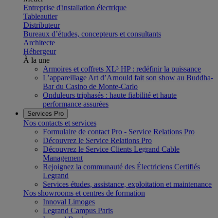
Entreprise d'installation électrique
Tableautier
Distributeur
Bureaux d’études, concepteurs et consultants
Architecte
Hébergeur
À la une
Armoires et coffrets XL³ HP : redéfinir la puissance
L’appareillage Art d’Arnould fait son show au Buddha-
Bar du Casino de Monte-Carlo
Onduleurs triphasés : haute fiabilité et haute
performance assurées
Services Pro
Nos contacts et services
Formulaire de contact Pro - Service Relations Pro
Découvrez le Service Relations Pro
Découvrez le Service Clients Legrand Cable
Management
Rejoignez la communauté des Électriciens Certifiés
Legrand
Services études, assistance, exploitation et maintenance
Nos showrooms et centres de formation
Innoval Limoges
Legrand Campus Paris