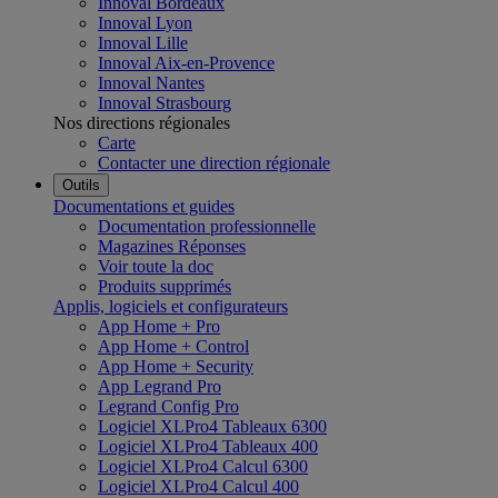
Innoval Bordeaux
Innoval Lyon
Innoval Lille
Innoval Aix-en-Provence
Innoval Nantes
Innoval Strasbourg
Nos directions régionales
Carte
Contacter une direction régionale
Outils
Documentations et guides
Documentation professionnelle
Magazines Réponses
Voir toute la doc
Produits supprimés
Applis, logiciels et configurateurs
App Home + Pro
App Home + Control
App Home + Security
App Legrand Pro
Legrand Config Pro
Logiciel XLPro4 Tableaux 6300
Logiciel XLPro4 Tableaux 400
Logiciel XLPro4 Calcul 6300
Logiciel XLPro4 Calcul 400