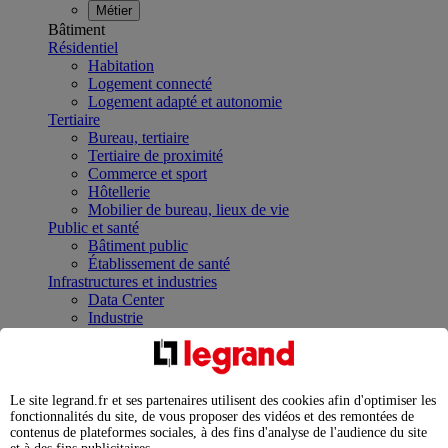
Métier
Bâtiment
Résidentiel
Habitation
Logement connecté
Logement adapté et autonomie
Tertiaire
Bureau, tertiaire
Tertiaire de proximité
Commerce et sport
Hôtellerie
Mobilier de bureau, lieux de vie
Public et santé
Bâtiment public
Établissement de santé
Infrastructures et industries
Data Center
Industrie
Infrastructures
À la une
Contrôler et planifier le fonctionnement des appareils
électriques avec le contacteur connecté
Le site legrand.fr et ses partenaires utilisent des cookies afin d'optimiser les
Répartir et optimiser son tableau électrique
fonctionnalités du site, de vous proposer des vidéos et des remontées de
Legrand Data Center Solutions : concentrer les
contenus de plateformes sociales, à des fins d'analyse de l'audience du site
expertises au service de vos performances