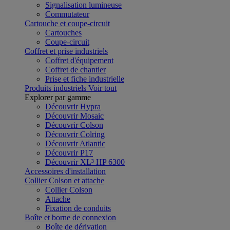
Signalisation lumineuse
Commutateur
Cartouche et coupe-circuit
Cartouches
Coupe-circuit
Coffret et prise industriels
Coffret d'équipement
Coffret de chantier
Prise et fiche industrielle
Produits industriels
Voir tout
Explorer par gamme
Découvrir Hypra
Découvrir Mosaic
Découvrir Colson
Découvrir Colring
Découvrir Atlantic
Découvrir P17
Découvrir XL³ HP 6300
Accessoires d'installation
Collier Colson et attache
Collier Colson
Attache
Fixation de conduits
Boîte et borne de connexion
Boîte de dérivation