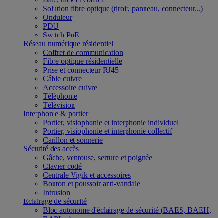
Solution fibre optique (tiroir, panneau, connecteur...)
Onduleur
PDU
Switch PoE
Réseau numérique résidentiel
Coffret de communication
Fibre optique résidentielle
Prise et connecteur RJ45
Câble cuivre
Accessoire cuivre
Téléphonie
Télévision
Interphonie & portier
Portier, visiophonie et interphonie individuel
Portier, visiophonie et interphonie collectif
Carillon et sonnerie
Sécurité des accès
Gâche, ventouse, serrure et poignée
Clavier codé
Centrale Vigik et accessoires
Bouton et poussoir anti-vandale
Intrusion
Eclairage de sécurité
Bloc autonome d'éclairage de sécurité (BAES, BAEH,