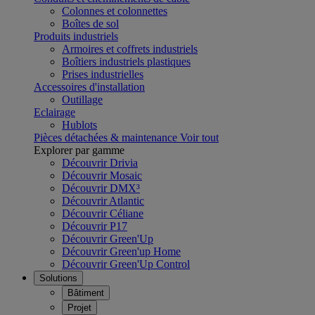
Colonnes et colonnettes
Boîtes de sol
Produits industriels
Armoires et coffrets industriels
Boîtiers industriels plastiques
Prises industrielles
Accessoires d'installation
Outillage
Eclairage
Hublots
Pièces détachées & maintenance
Voir tout
Explorer par gamme
Découvrir Drivia
Découvrir Mosaic
Découvrir DMX³
Découvrir Atlantic
Découvrir Céliane
Découvrir P17
Découvrir Green'Up
Découvrir Green'up Home
Découvrir Green'Up Control
Solutions
Bâtiment
Projet