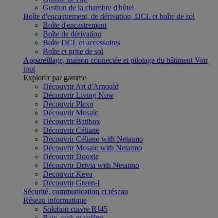
Gestion de la chambre d'hôtel
Boîte d'encastrement, de dérivation, DCL et boîte de sol
Boîte d'encastrement
Boîte de dérivation
Boîte DCL et accessoires
Boîte et prise de sol
Appareillage, maison connectée et pilotage du bâtiment
Voir
tout
Explorer par gamme
Découvrir Art d'Arnould
Découvrir Living Now
Découvrir Plexo
Découvrir Mosaic
Découvrir Batibox
Découvrir Céliane
Découvrir Céliane with Netatmo
Découvrir Mosaic with Netatmo
Découvrir Dooxie
Découvrir Drivia with Netatmo
Découvrir Keva
Découvrir Green-I
Sécurité, communication et réseau
Réseau informatique
Solution cuivre RJ45
Baie, rack et coffret