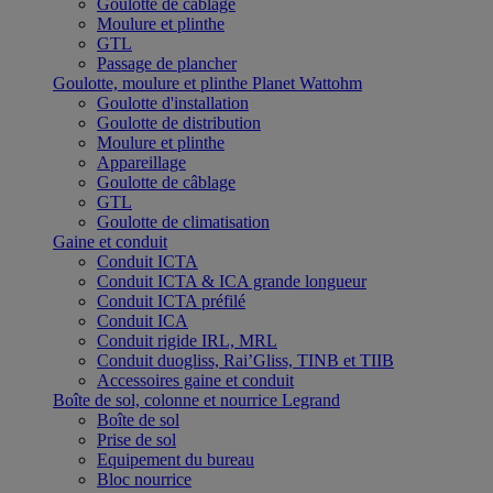
Goulotte de câblage
Moulure et plinthe
GTL
Passage de plancher
Goulotte, moulure et plinthe Planet Wattohm
Goulotte d'installation
Goulotte de distribution
Moulure et plinthe
Appareillage
Goulotte de câblage
GTL
Goulotte de climatisation
Gaine et conduit
Conduit ICTA
Conduit ICTA & ICA grande longueur
Conduit ICTA préfilé
Conduit ICA
Conduit rigide IRL, MRL
Conduit duogliss, Rai’Gliss, TINB et TIIB
Accessoires gaine et conduit
Boîte de sol, colonne et nourrice Legrand
Boîte de sol
Prise de sol
Equipement du bureau
Bloc nourrice