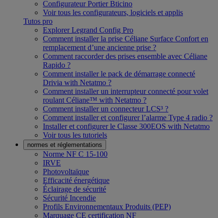
Configurateur Portier Bticino
Voir tous les configurateurs, logiciels et applis
Tutos pro
Explorer Legrand Config Pro
Comment installer la prise Céliane Surface Confort en
remplacement d’une ancienne prise ?
Comment raccorder des prises ensemble avec Céliane
Rapido ?
Comment installer le pack de démarrage connecté
Drivia with Netatmo ?
Comment installer un interrupteur connecté pour volet
roulant Céliane™ with Netatmo ?
Comment installer un connecteur LCS³ ?
Comment installer et configurer l’alarme Type 4 radio ?
Installer et configurer le Classe 300EOS with Netatmo
Voir tous les tutoriels
normes et réglementations
Norme NF C 15-100
IRVE
Photovoltaïque
Efficacité énergétique
Éclairage de sécurité
Sécurité Incendie
Profils Environnementaux Produits (PEP)
Marquage CE certification NF