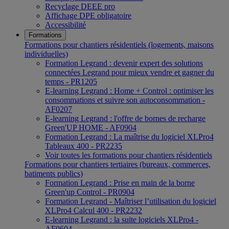
Recyclage DEEE pro
Affichage DPE obligatoire
Accessibilité
Formations
Formations pour chantiers résidentiels (logements, maisons
individuelles)
Formation Legrand : devenir expert des solutions
connectées Legrand pour mieux vendre et gagner du
temps - PR1205
E-learning Legrand : Home + Control : optimiser les
consommations et suivre son autoconsommation -
AF0207
E-learning Legrand : l'offre de bornes de recharge
Green'UP HOME - AF0904
Formation Legrand : La maîtrise du logiciel XLPro4
Tableaux 400 - PR2235
Voir toutes les formations pour chantiers résidentiels
Formations pour chantiers tertiaires (bureaux, commerces,
batiments publics)
Formation Legrand : Prise en main de la borne
Green'up Control - PR0904
Formation Legrand - Maîtriser l’utilisation du logiciel
XLPro4 Calcul 400 - PR2232
E-learning Legrand : la suite logiciels XLPro4 -
AF0604