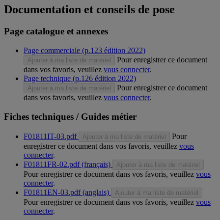
Documentation et conseils de pose
Page catalogue et annexes
Page commerciale (p.123 édition 2022)
Pour enregistrer ce document
Ajouter à ma liste de matériel
dans vos favoris, veuillez
vous connecter
.
Page technique (p.126 édition 2022)
Pour enregistrer ce document
Ajouter à ma liste de matériel
dans vos favoris, veuillez
vous connecter
.
Fiches techniques / Guides métier
F01811IT-03.pdf
Pour
Ajouter à ma liste de matériel
enregistrer ce document dans vos favoris, veuillez
vous
connecter
.
F01811FR-02.pdf (français)
Ajouter à ma liste de matériel
Pour enregistrer ce document dans vos favoris, veuillez
vous
connecter
.
F01811EN-03.pdf (anglais)
Ajouter à ma liste de matériel
Pour enregistrer ce document dans vos favoris, veuillez
vous
connecter
.