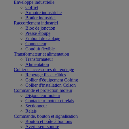
Enveloppe industrielle
Coffret
Armoire industrielle
Boîtier industriel
Raccordement industriel
Bloc de jonction
Presse-étoupe
Embout de câblage
Connecteur
Conduit flexible
Transformateur et alimentation
Transformateur
Alimentation
Collier et accessoires de repérage
Repérage fils et câbles
Collier d'équipement Colring
Collier d'installation Colson
Commande et protection moteur
Disjoncteur moteur
Contacteur moteur et relais
Sectionneur
Relais
Commande, bouton et signalisation
Bouton et boîte à boutons
Avertisseur sonore