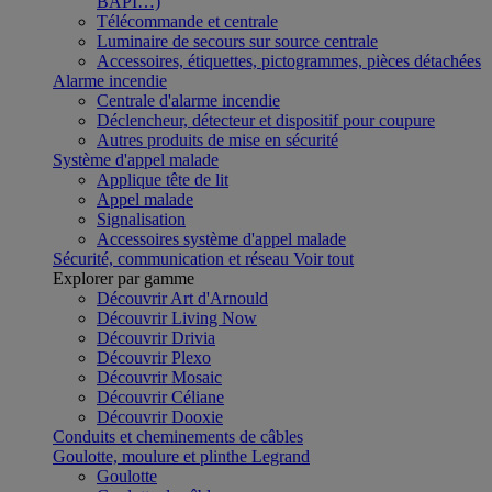
BAPI…)
Télécommande et centrale
Luminaire de secours sur source centrale
Accessoires, étiquettes, pictogrammes, pièces détachées
Alarme incendie
Centrale d'alarme incendie
Déclencheur, détecteur et dispositif pour coupure
Autres produits de mise en sécurité
Système d'appel malade
Applique tête de lit
Appel malade
Signalisation
Accessoires système d'appel malade
Sécurité, communication et réseau
Voir tout
Explorer par gamme
Découvrir Art d'Arnould
Découvrir Living Now
Découvrir Drivia
Découvrir Plexo
Découvrir Mosaic
Découvrir Céliane
Découvrir Dooxie
Conduits et cheminements de câbles
Goulotte, moulure et plinthe Legrand
Goulotte