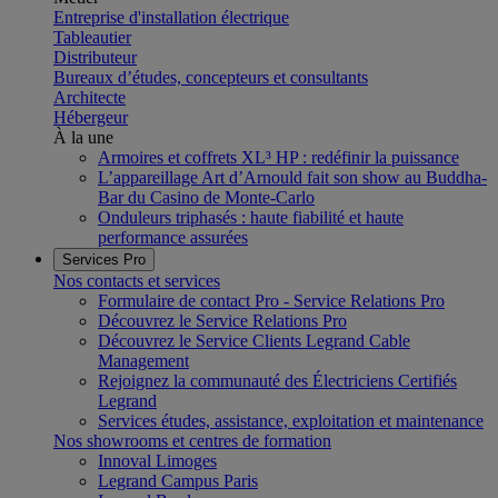
Entreprise d'installation électrique
Tableautier
Distributeur
Bureaux d’études, concepteurs et consultants
Architecte
Hébergeur
À la une
Armoires et coffrets XL³ HP : redéfinir la puissance
L’appareillage Art d’Arnould fait son show au Buddha-
Bar du Casino de Monte-Carlo
Onduleurs triphasés : haute fiabilité et haute
performance assurées
Services Pro
Nos contacts et services
Formulaire de contact Pro - Service Relations Pro
Découvrez le Service Relations Pro
Découvrez le Service Clients Legrand Cable
Management
Rejoignez la communauté des Électriciens Certifiés
Legrand
Services études, assistance, exploitation et maintenance
Nos showrooms et centres de formation
Innoval Limoges
Legrand Campus Paris