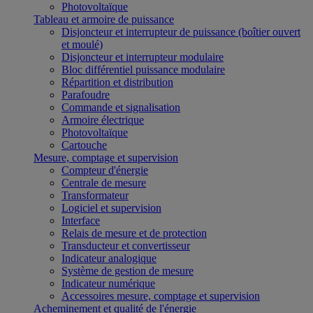
Photovoltaïque
Tableau et armoire de puissance
Disjoncteur et interrupteur de puissance (boîtier ouvert
et moulé)
Disjoncteur et interrupteur modulaire
Bloc différentiel puissance modulaire
Répartition et distribution
Parafoudre
Commande et signalisation
Armoire électrique
Photovoltaïque
Cartouche
Mesure, comptage et supervision
Compteur d'énergie
Centrale de mesure
Transformateur
Logiciel et supervision
Interface
Relais de mesure et de protection
Transducteur et convertisseur
Indicateur analogique
Système de gestion de mesure
Indicateur numérique
Accessoires mesure, comptage et supervision
Acheminement et qualité de l'énergie