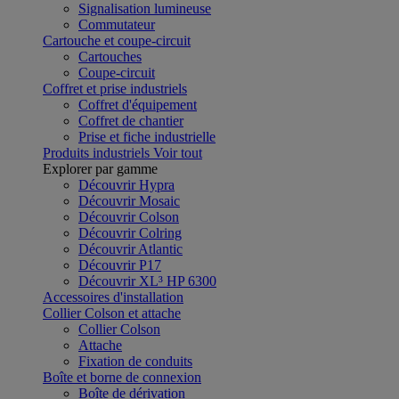
Signalisation lumineuse
Commutateur
Cartouche et coupe-circuit
Cartouches
Coupe-circuit
Coffret et prise industriels
Coffret d'équipement
Coffret de chantier
Prise et fiche industrielle
Produits industriels
Voir tout
Explorer par gamme
Découvrir Hypra
Découvrir Mosaic
Découvrir Colson
Découvrir Colring
Découvrir Atlantic
Découvrir P17
Découvrir XL³ HP 6300
Accessoires d'installation
Collier Colson et attache
Collier Colson
Attache
Fixation de conduits
Boîte et borne de connexion
Boîte de dérivation