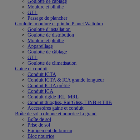
Goulotte de câblage
Moulure et plinthe
GTL
Passage de plancher
Goulotte, moulure et plinthe Planet Wattohm
Goulotte d'installation
Goulotte de distribution
Moulure et plinthe
Appareillage
Goulotte de câblage
GTL
Goulotte de climatisation
Gaine et conduit
Conduit ICTA
Conduit ICTA & ICA grande longueur
Conduit ICTA préfilé
Conduit ICA
Conduit rigide IRL, MRL
Conduit duogliss, Rai’Gliss, TINB et TIIB
Accessoires gaine et conduit
Boîte de sol, colonne et nourrice Legrand
Boîte de sol
Prise de sol
Equipement du bureau
Bloc nourrice