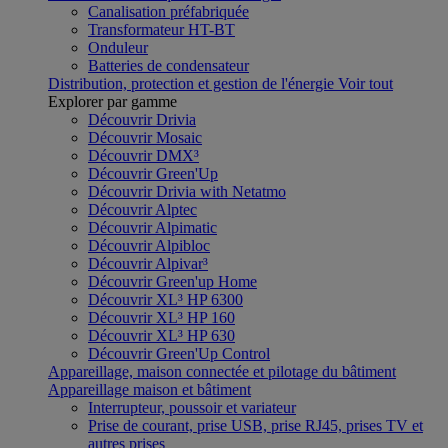
Canalisation préfabriquée
Transformateur HT-BT
Onduleur
Batteries de condensateur
Distribution, protection et gestion de l'énergie
Voir tout
Explorer par gamme
Découvrir Drivia
Découvrir Mosaic
Découvrir DMX³
Découvrir Green'Up
Découvrir Drivia with Netatmo
Découvrir Alptec
Découvrir Alpimatic
Découvrir Alpibloc
Découvrir Alpivar³
Découvrir Green'up Home
Découvrir XL³ HP 6300
Découvrir XL³ HP 160
Découvrir XL³ HP 630
Découvrir Green'Up Control
Appareillage, maison connectée et pilotage du bâtiment
Appareillage maison et bâtiment
Interrupteur, poussoir et variateur
Prise de courant, prise USB, prise RJ45, prises TV et
autres prises