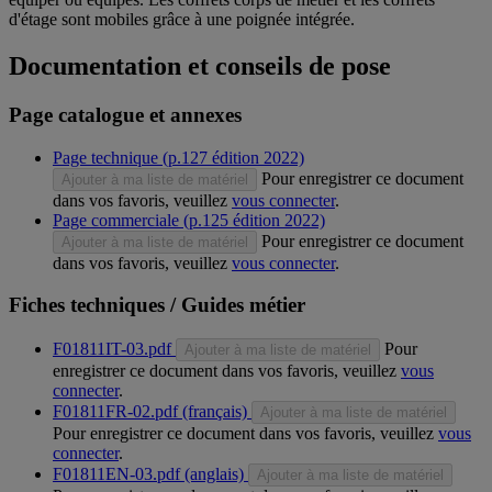
d'étage sont mobiles grâce à une poignée intégrée.
Documentation et conseils de pose
Page catalogue et annexes
Page technique (p.127 édition 2022)
Pour enregistrer ce document
Ajouter à ma liste de matériel
dans vos favoris, veuillez
vous connecter
.
Page commerciale (p.125 édition 2022)
Pour enregistrer ce document
Ajouter à ma liste de matériel
dans vos favoris, veuillez
vous connecter
.
Fiches techniques / Guides métier
F01811IT-03.pdf
Pour
Ajouter à ma liste de matériel
enregistrer ce document dans vos favoris, veuillez
vous
connecter
.
F01811FR-02.pdf (français)
Ajouter à ma liste de matériel
Pour enregistrer ce document dans vos favoris, veuillez
vous
connecter
.
F01811EN-03.pdf (anglais)
Ajouter à ma liste de matériel