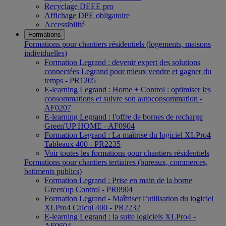
Recyclage DEEE pro
Affichage DPE obligatoire
Accessibilité
Formations
Formations pour chantiers résidentiels (logements, maisons
individuelles)
Formation Legrand : devenir expert des solutions
connectées Legrand pour mieux vendre et gagner du
temps - PR1205
E-learning Legrand : Home + Control : optimiser les
consommations et suivre son autoconsommation -
AF0207
E-learning Legrand : l'offre de bornes de recharge
Green'UP HOME - AF0904
Formation Legrand : La maîtrise du logiciel XLPro4
Tableaux 400 - PR2235
Voir toutes les formations pour chantiers résidentiels
Formations pour chantiers tertiaires (bureaux, commerces,
batiments publics)
Formation Legrand : Prise en main de la borne
Green'up Control - PR0904
Formation Legrand - Maîtriser l’utilisation du logiciel
XLPro4 Calcul 400 - PR2232
E-learning Legrand : la suite logiciels XLPro4 -
AF0604