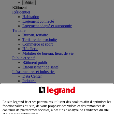
Métier
Bâtiment
Résidentiel
Habitation
Logement connecté
Logement adapté et autonomie
Tertiaire
Bureau, tertiaire
Tertiaire de proximité
Commerce et sport
Hôtellerie
Mobilier de bureau, lieux de vie
Public et santé
Bâtiment public
Établissement de santé
Infrastructures et industries
Data Center
Industrie
Infrastructures
À la une
Contrôler et planifier le fonctionnement des appareils
électriques avec le contacteur connecté
Le site legrand.fr et ses partenaires utilisent des cookies afin d'optimiser les
Répartir et optimiser son tableau électrique
fonctionnalités du site, de vous proposer des vidéos et des remontées de
Legrand Data Center Solutions : concentrer les
contenus de plateformes sociales, à des fins d'analyse de l'audience du site
expertises au service de vos performances