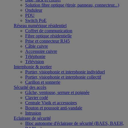
Solution fibre optique (tiroir, panneau, connecteur...)
Onduleur
PDU
Switch PoE
Réseau numérique résidentiel
Coffret de communication
Fibre optique résidentielle
Prise et connecteur RJ45
Câble cuivre
Accessoire cuivre
Téléphonie
Télévision
Interphonie & portier
Portier, visiophonie et interphonie individuel
Portier, visiophonie et interphonie collectif
Carillon et sonnerie
Sécurité des accès
Gâche, ventouse, serrure et poignée
Clavier codé
Centrale Vigik et accessoires
Bouton et poussoir anti-vandale
Intrusion
Eclairage de sécurité
Bloc autonome d'éclairage de sécurité (BAES, BAEH,