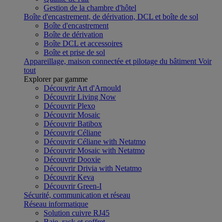
Gestion de la chambre d'hôtel
Boîte d'encastrement, de dérivation, DCL et boîte de sol
Boîte d'encastrement
Boîte de dérivation
Boîte DCL et accessoires
Boîte et prise de sol
Appareillage, maison connectée et pilotage du bâtiment
Voir
tout
Explorer par gamme
Découvrir Art d'Arnould
Découvrir Living Now
Découvrir Plexo
Découvrir Mosaic
Découvrir Batibox
Découvrir Céliane
Découvrir Céliane with Netatmo
Découvrir Mosaic with Netatmo
Découvrir Dooxie
Découvrir Drivia with Netatmo
Découvrir Keva
Découvrir Green-I
Sécurité, communication et réseau
Réseau informatique
Solution cuivre RJ45
Baie, rack et coffret