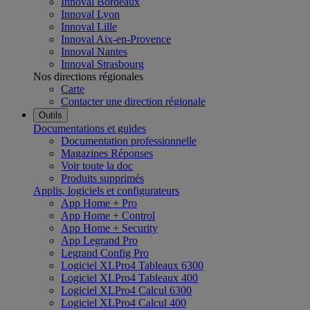
Innoval Bordeaux
Innoval Lyon
Innoval Lille
Innoval Aix-en-Provence
Innoval Nantes
Innoval Strasbourg
Nos directions régionales
Carte
Contacter une direction régionale
Outils
Documentations et guides
Documentation professionnelle
Magazines Réponses
Voir toute la doc
Produits supprimés
Applis, logiciels et configurateurs
App Home + Pro
App Home + Control
App Home + Security
App Legrand Pro
Legrand Config Pro
Logiciel XLPro4 Tableaux 6300
Logiciel XLPro4 Tableaux 400
Logiciel XLPro4 Calcul 6300
Logiciel XLPro4 Calcul 400