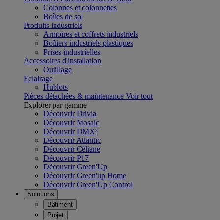
Colonnes et colonnettes
Boîtes de sol
Produits industriels
Armoires et coffrets industriels
Boîtiers industriels plastiques
Prises industrielles
Accessoires d'installation
Outillage
Eclairage
Hublots
Pièces détachées & maintenance
Voir tout
Explorer par gamme
Découvrir Drivia
Découvrir Mosaic
Découvrir DMX³
Découvrir Atlantic
Découvrir Céliane
Découvrir P17
Découvrir Green'Up
Découvrir Green'up Home
Découvrir Green'Up Control
Solutions
Bâtiment
Projet