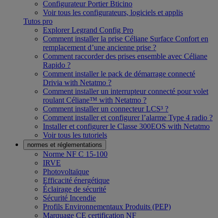
Configurateur Portier Bticino
Voir tous les configurateurs, logiciels et applis
Tutos pro
Explorer Legrand Config Pro
Comment installer la prise Céliane Surface Confort en
remplacement d’une ancienne prise ?
Comment raccorder des prises ensemble avec Céliane
Rapido ?
Comment installer le pack de démarrage connecté
Drivia with Netatmo ?
Comment installer un interrupteur connecté pour volet
roulant Céliane™ with Netatmo ?
Comment installer un connecteur LCS³ ?
Comment installer et configurer l’alarme Type 4 radio ?
Installer et configurer le Classe 300EOS with Netatmo
Voir tous les tutoriels
normes et réglementations
Norme NF C 15-100
IRVE
Photovoltaïque
Efficacité énergétique
Éclairage de sécurité
Sécurité Incendie
Profils Environnementaux Produits (PEP)
Marquage CE certification NF