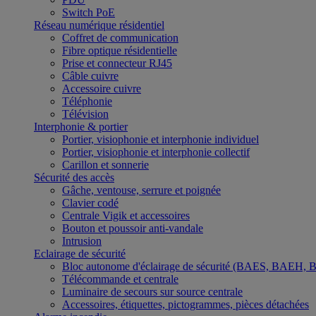
Switch PoE
Réseau numérique résidentiel
Coffret de communication
Fibre optique résidentielle
Prise et connecteur RJ45
Câble cuivre
Accessoire cuivre
Téléphonie
Télévision
Interphonie & portier
Portier, visiophonie et interphonie individuel
Portier, visiophonie et interphonie collectif
Carillon et sonnerie
Sécurité des accès
Gâche, ventouse, serrure et poignée
Clavier codé
Centrale Vigik et accessoires
Bouton et poussoir anti-vandale
Intrusion
Eclairage de sécurité
Bloc autonome d'éclairage de sécurité (BAES, BAEH,
Télécommande et centrale
Luminaire de secours sur source centrale
Accessoires, étiquettes, pictogrammes, pièces détachées