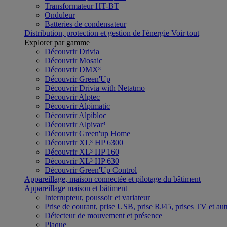
Transformateur HT-BT
Onduleur
Batteries de condensateur
Distribution, protection et gestion de l'énergie
Voir tout
Explorer par gamme
Découvrir Drivia
Découvrir Mosaic
Découvrir DMX³
Découvrir Green'Up
Découvrir Drivia with Netatmo
Découvrir Alptec
Découvrir Alpimatic
Découvrir Alpibloc
Découvrir Alpivar³
Découvrir Green'up Home
Découvrir XL³ HP 6300
Découvrir XL³ HP 160
Découvrir XL³ HP 630
Découvrir Green'Up Control
Appareillage, maison connectée et pilotage du bâtiment
Appareillage maison et bâtiment
Interrupteur, poussoir et variateur
Prise de courant, prise USB, prise RJ45, prises TV et aut
Détecteur de mouvement et présence
Plaque