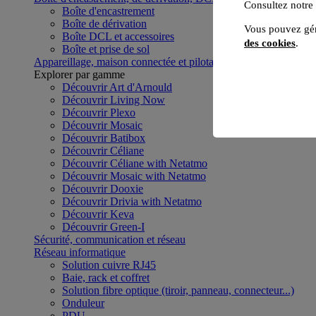
Consultez notre
Boîte d'encastrement
Boîte de dérivation
Vous pouvez gér
Boîte DCL et accessoires
des cookies
.
Boîte et prise de sol
Appareillage, maison connectée et pilotage du bâtiment
Voir to
Explorer par gamme
Découvrir Art d'Arnould
Découvrir Living Now
Découvrir Plexo
Découvrir Mosaic
Découvrir Batibox
Découvrir Céliane
Découvrir Céliane with Netatmo
Découvrir Mosaic with Netatmo
Découvrir Dooxie
Découvrir Drivia with Netatmo
Découvrir Keva
Découvrir Green-I
Sécurité, communication et réseau
Réseau informatique
Solution cuivre RJ45
Baie, rack et coffret
Solution fibre optique (tiroir, panneau, connecteur...)
Onduleur
PDU