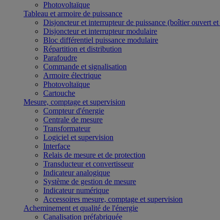
Photovoltaïque
Tableau et armoire de puissance
Disjoncteur et interrupteur de puissance (boîtier ouvert e
Disjoncteur et interrupteur modulaire
Bloc différentiel puissance modulaire
Répartition et distribution
Parafoudre
Commande et signalisation
Armoire électrique
Photovoltaïque
Cartouche
Mesure, comptage et supervision
Compteur d'énergie
Centrale de mesure
Transformateur
Logiciel et supervision
Interface
Relais de mesure et de protection
Transducteur et convertisseur
Indicateur analogique
Système de gestion de mesure
Indicateur numérique
Accessoires mesure, comptage et supervision
Acheminement et qualité de l'énergie
Canalisation préfabriquée