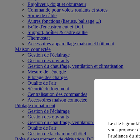
Enjoliveur, doigt et obturateur
Commande pour volets roulants et stores
Sortie de câble
Autres fonctions (liseuse, balisage,...)
Boîte d'encastrement et DCL
Support, boîtier & cadre saillie
Thermostat
Accessoires appareillage maison et bâtiment
Maison connectée
Gestion de l'éclairage
Gestion des ouvrants
Gestion du chauffage, ventilation et climatisation
Mesure de l'énergie
Pilotage des charges
Qualité de l'air
Sécurité du logement
Centralisation des commandes
Accessoires maison connectée
Pilotage du batiment
Gestion de l'éclairage
Gestion des ouvrants
Gestion du chauffage, ventilation et climatisation
Le site legrand.f
Qualité de l'air
vous proposer de
Gestion de la chambre d'hôtel
l'audience du sit
Boîte d'encastrement, de dérivation, DCL et boîte de sol