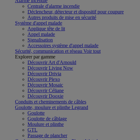
Alarme incendie
Centrale d'alarme incendie
Déclencheur, détecteur et dispositif pour coupure
Autres produits de mise en sécurité
Système d'appel malade
Applique tête de lit
Appel malade
Signalisation
Accessoires système d'appel malade
Sécurité, communication et réseau
Voir tout
Explorer par gamme
Découvrir Art d'Arnould
Découvrir Living Now
Découvrir Drivia
Découvrir Plexo
Découvrir Mosaic
Découvrir Céliane
Découvrir Dooxie
Conduits et cheminements de câbles
Goulotte, moulure et plinthe Legrand
Goulotte
Goulotte de câblage
Moulure et plinthe
GTL
Passage de plancher