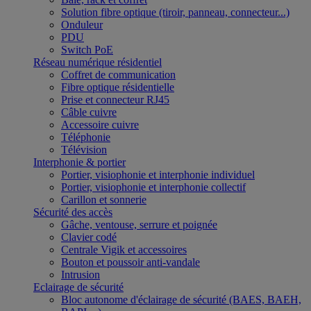
Solution fibre optique (tiroir, panneau, connecteur...)
Onduleur
PDU
Switch PoE
Réseau numérique résidentiel
Coffret de communication
Fibre optique résidentielle
Prise et connecteur RJ45
Câble cuivre
Accessoire cuivre
Téléphonie
Télévision
Interphonie & portier
Portier, visiophonie et interphonie individuel
Portier, visiophonie et interphonie collectif
Carillon et sonnerie
Sécurité des accès
Gâche, ventouse, serrure et poignée
Clavier codé
Centrale Vigik et accessoires
Bouton et poussoir anti-vandale
Intrusion
Eclairage de sécurité
Bloc autonome d'éclairage de sécurité (BAES, BAEH,