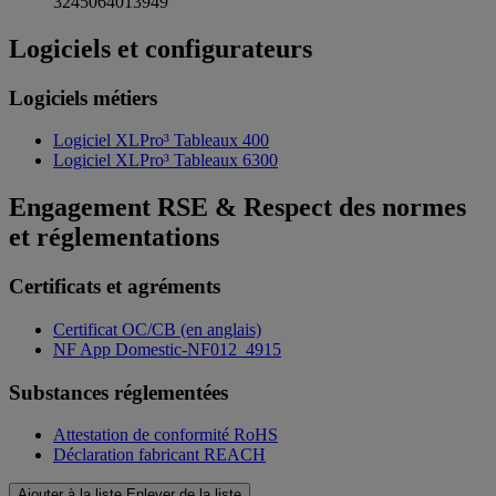
3245064013949
Logiciels et configurateurs
Logiciels métiers
Logiciel XLPro³ Tableaux 400
Logiciel XLPro³ Tableaux 6300
Engagement RSE & Respect des normes
et réglementations
Certificats et agréments
Certificat OC/CB (en anglais)
NF App Domestic-NF012_4915
Substances réglementées
Attestation de conformité RoHS
Déclaration fabricant REACH
Ajouter à la liste
Enlever de la liste