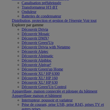
Canalisation préfabriquée
Transformateur HT-BT
Onduleur
Batteries de condensateur
Distribution, protection et gestion de l'énergie
Voir tout
Explorer par gamme
Découvrir Drivia
Découvrir Mosaic
Découvrir DMX³
Découvrir Green'Up
Découvrir Drivia with Netatmo
Découvrir Alptec
Découvrir Alpimatic
Découvrir Alpibloc
Découvrir Alpivar³
Découvrir Green'up Home
Découvrir XL³ HP 6300
Découvrir XL³ HP 160
Découvrir XL³ HP 630
Découvrir Green'Up Control
Appareillage, maison connectée et pilotage du bâtiment
Appareillage maison et bâtiment
Interrupteur, poussoir et variateur
Prise de courant, prise USB, prise RJ45, prises TV et
autres prises