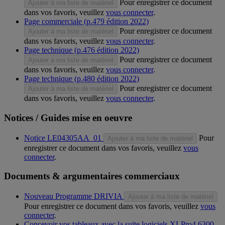
Pour enregistrer ce document
Ajouter à ma liste de matériel
dans vos favoris, veuillez
vous connecter
.
Page commerciale (p.479 édition 2022)
Pour enregistrer ce document
Ajouter à ma liste de matériel
dans vos favoris, veuillez
vous connecter
.
Page technique (p.476 édition 2022)
Pour enregistrer ce document
Ajouter à ma liste de matériel
dans vos favoris, veuillez
vous connecter
.
Page technique (p.480 édition 2022)
Pour enregistrer ce document
Ajouter à ma liste de matériel
dans vos favoris, veuillez
vous connecter
.
Notices / Guides mise en oeuvre
Notice LE04305AA_01
Pour
Ajouter à ma liste de matériel
enregistrer ce document dans vos favoris, veuillez
vous
connecter
.
Documents & argumentaires commerciaux
Nouveau Programme DRIVIA
Ajouter à ma liste de matériel
Pour enregistrer ce document dans vos favoris, veuillez
vous
connecter
.
Concevoir vos tableaux avec la suite logiciels XLPro4 6300