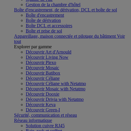
Gestion de la chambre d'hôtel
Boîte d'encastrement, de dérivation, DCL et boîte de sol
Boîte d'encastrement
Boîte de dérivation
Boîte DCL et accessoires
Boîte et prise de sol
Appareillage, maison connectée et pilotage du bâtiment
Voir
tout
Explorer par gamme
Découvrir Art d'Arnould
Découvrir Living Now
Découvrir Plexo
Découvrir Mosaic
Découvrir Batibox
Découvrir Céliane
Découvrir Céliane with Netatmo
Découvrir Mosaic with Netatmo
Découvrir Dooxie
Découvrir Drivia with Netatmo
Découvrir Keva
Découvrir Green-I
Sécurité, communication et réseau
Réseau informatique
Solution cuivre RJ45
Baie, rack et coffret