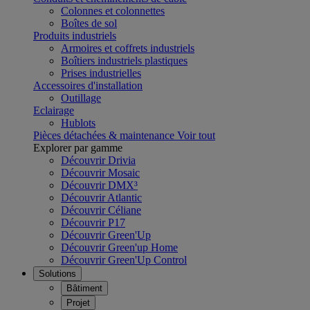
Colonnes et colonnettes
Boîtes de sol
Produits industriels
Armoires et coffrets industriels
Boîtiers industriels plastiques
Prises industrielles
Accessoires d'installation
Outillage
Eclairage
Hublots
Pièces détachées & maintenance
Voir tout
Explorer par gamme
Découvrir Drivia
Découvrir Mosaic
Découvrir DMX³
Découvrir Atlantic
Découvrir Céliane
Découvrir P17
Découvrir Green'Up
Découvrir Green'up Home
Découvrir Green'Up Control
Solutions
Bâtiment
Projet