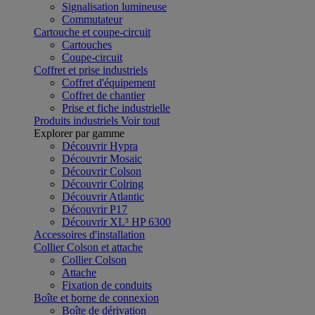
Signalisation lumineuse
Commutateur
Cartouche et coupe-circuit
Cartouches
Coupe-circuit
Coffret et prise industriels
Coffret d'équipement
Coffret de chantier
Prise et fiche industrielle
Produits industriels
Voir tout
Explorer par gamme
Découvrir Hypra
Découvrir Mosaic
Découvrir Colson
Découvrir Colring
Découvrir Atlantic
Découvrir P17
Découvrir XL³ HP 6300
Accessoires d'installation
Collier Colson et attache
Collier Colson
Attache
Fixation de conduits
Boîte et borne de connexion
Boîte de dérivation