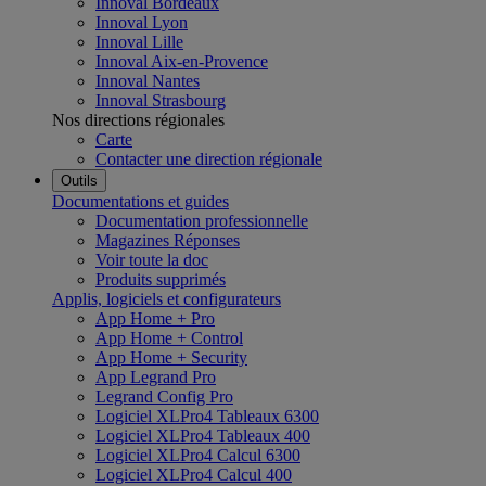
Innoval Bordeaux
Innoval Lyon
Innoval Lille
Innoval Aix-en-Provence
Innoval Nantes
Innoval Strasbourg
Nos directions régionales
Carte
Contacter une direction régionale
Outils
Documentations et guides
Documentation professionnelle
Magazines Réponses
Voir toute la doc
Produits supprimés
Applis, logiciels et configurateurs
App Home + Pro
App Home + Control
App Home + Security
App Legrand Pro
Legrand Config Pro
Logiciel XLPro4 Tableaux 6300
Logiciel XLPro4 Tableaux 400
Logiciel XLPro4 Calcul 6300
Logiciel XLPro4 Calcul 400