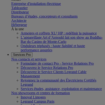
Entreprise d'installation électrique
Tableautier
Distributeur
Bureaux d’études, concepteurs et consultants
Architecte
Hébergeur
À la une
Armoires et coffrets XL³ HP : redéfinir la puissance
L’appareillage Art d’Arnould fait son show au Buddha-
Bar du Casino de Monte-Carlo
Onduleurs triphasés : haute fiabilité et haute
performance assurées
Services Pro
Nos contacts et services
Formulaire de contact Pro - Service Relations Pro
Découvrez le Service Relations Pro
Découvrez le Service Clients Legrand Cable
Management
Rejoignez la communauté des Électriciens Certifiés
Legrand
Services études, assistance, exploitation et maintenance
Nos showrooms et centres de formation
Innoval Limoges
Legrand Campus Paris