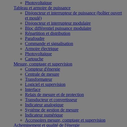
Photovoltaïque
Tableau et armoire de puissance
Disjoncteur et interrupteur de puissance (boîtier ouvert
et moulé)
Disjoncteur et interrupteur modulaire
Bloc différentiel puissance modulaire
Répartition et distribution
Parafoudre
Commande et signalisation
Armoire électrique
Photovoltaïque
Cartouche
Mesure, comptage et supervision
Compteur d'énergie
Centrale de mesure
Transformateur
Logiciel et supervision
Interface
Relais de mesure et de protection
Transducteur et convertisseur
Indicateur analogique
Système de gestion de mesure
Indicateur numérique
Accessoires mesure, comptage et supervision
Acheminement et qualité de l'énergie