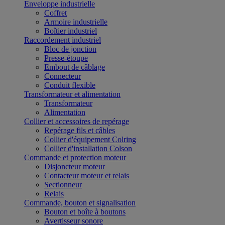
Enveloppe industrielle
Coffret
Armoire industrielle
Boîtier industriel
Raccordement industriel
Bloc de jonction
Presse-étoupe
Embout de câblage
Connecteur
Conduit flexible
Transformateur et alimentation
Transformateur
Alimentation
Collier et accessoires de repérage
Repérage fils et câbles
Collier d'équipement Colring
Collier d'installation Colson
Commande et protection moteur
Disjoncteur moteur
Contacteur moteur et relais
Sectionneur
Relais
Commande, bouton et signalisation
Bouton et boîte à boutons
Avertisseur sonore