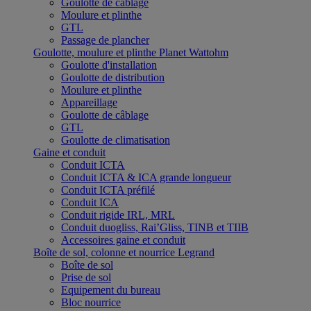
Goulotte de câblage
Moulure et plinthe
GTL
Passage de plancher
Goulotte, moulure et plinthe Planet Wattohm
Goulotte d'installation
Goulotte de distribution
Moulure et plinthe
Appareillage
Goulotte de câblage
GTL
Goulotte de climatisation
Gaine et conduit
Conduit ICTA
Conduit ICTA & ICA grande longueur
Conduit ICTA préfilé
Conduit ICA
Conduit rigide IRL, MRL
Conduit duogliss, Rai’Gliss, TINB et TIIB
Accessoires gaine et conduit
Boîte de sol, colonne et nourrice Legrand
Boîte de sol
Prise de sol
Equipement du bureau
Bloc nourrice