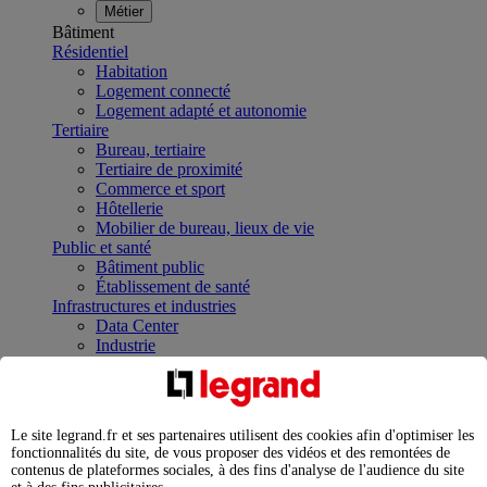
Métier
Bâtiment
Résidentiel
Habitation
Logement connecté
Logement adapté et autonomie
Tertiaire
Bureau, tertiaire
Tertiaire de proximité
Commerce et sport
Hôtellerie
Mobilier de bureau, lieux de vie
Public et santé
Bâtiment public
Établissement de santé
Infrastructures et industries
Data Center
Industrie
Infrastructures
À la une
Contrôler et planifier le fonctionnement des appareils
électriques avec le contacteur connecté
Le site legrand.fr et ses partenaires utilisent des cookies afin d'optimiser les
Répartir et optimiser son tableau électrique
fonctionnalités du site, de vous proposer des vidéos et des remontées de
Legrand Data Center Solutions : concentrer les
contenus de plateformes sociales, à des fins d'analyse de l'audience du site
expertises au service de vos performances