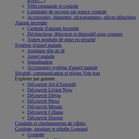
BAPI…)
Télécommande et centrale
Luminaire de secours sur source centrale
Accessoires, étiquettes, pictogrammes, pièces détachées
Alarme incendie
Centrale d'alarme incendie
Déclencheur, détecteur et dispositif pour coupure
Autres produits de mise en sécurité
Système d'appel malade
Applique tête de lit
Appel malade
Signalisation
Accessoires système d'appel malade
Sécurité, communication et réseau
Voir tout
Explorer par gamme
Découvrir Art d'Arnould
Découvrir Living Now
Découvrir Drivia
Découvrir Plexo
Découvrir Mosaic
Découvrir Céliane
Découvrir Dooxie
Conduits et cheminements de câbles
Goulotte, moulure et plinthe Legrand
Goulotte