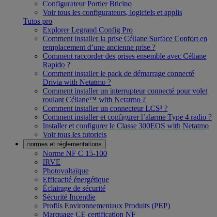
Configurateur Portier Bticino
Voir tous les configurateurs, logiciels et applis
Tutos pro
Explorer Legrand Config Pro
Comment installer la prise Céliane Surface Confort en
remplacement d’une ancienne prise ?
Comment raccorder des prises ensemble avec Céliane
Rapido ?
Comment installer le pack de démarrage connecté
Drivia with Netatmo ?
Comment installer un interrupteur connecté pour volet
roulant Céliane™ with Netatmo ?
Comment installer un connecteur LCS³ ?
Comment installer et configurer l’alarme Type 4 radio ?
Installer et configurer le Classe 300EOS with Netatmo
Voir tous les tutoriels
normes et réglementations
Norme NF C 15-100
IRVE
Photovoltaïque
Efficacité énergétique
Éclairage de sécurité
Sécurité Incendie
Profils Environnementaux Produits (PEP)
Marquage CE certification NF