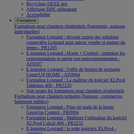
Recyclage DEEE pro
Affichage DPE obligatoire
Accessibilité
Formations
Formations pour chantiers résidentiels (logements, maisons
individuelles)
Formation Legrand : devenir expert des solutions
connectées Legrand pour mieux vendre et gagner du
temps - PR1205
E-learning Legrand : Home + Control : optimiser les
consommations et suivre son autoconsommation -
AF0207
E-learning Legrand : l'offre de bornes de recharge
Green'UP HOME - AF0904
Formation Legrand : La maîtrise du logiciel XLPro4
Tableaux 400 - PR2235
Voir toutes les formations pour chantiers résidentiels
Formations pour chantiers tertiaires (bureaux, commerces,
batiments publics)
Formation Legrand : Prise en main de la borne
Green'up Control - PR0904
Formation Legrand - Maîtriser l’utilisation du logiciel
XLPro4 Calcul 400 - PR2232
E-learning Legrand : la suite logiciels XLPro4 -
AF0604