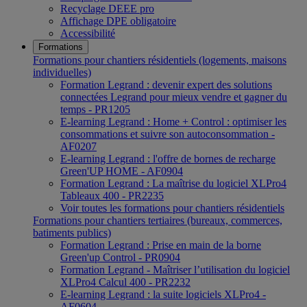
Recyclage DEEE pro
Affichage DPE obligatoire
Accessibilité
Formations
Formations pour chantiers résidentiels (logements, maisons
individuelles)
Formation Legrand : devenir expert des solutions
connectées Legrand pour mieux vendre et gagner du
temps - PR1205
E-learning Legrand : Home + Control : optimiser les
consommations et suivre son autoconsommation -
AF0207
E-learning Legrand : l'offre de bornes de recharge
Green'UP HOME - AF0904
Formation Legrand : La maîtrise du logiciel XLPro4
Tableaux 400 - PR2235
Voir toutes les formations pour chantiers résidentiels
Formations pour chantiers tertiaires (bureaux, commerces,
batiments publics)
Formation Legrand : Prise en main de la borne
Green'up Control - PR0904
Formation Legrand - Maîtriser l’utilisation du logiciel
XLPro4 Calcul 400 - PR2232
E-learning Legrand : la suite logiciels XLPro4 -
AF0604