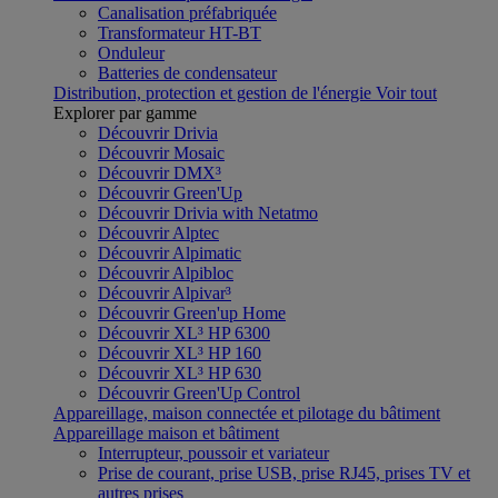
Canalisation préfabriquée
Transformateur HT-BT
Onduleur
Batteries de condensateur
Distribution, protection et gestion de l'énergie
Voir tout
Explorer par gamme
Découvrir Drivia
Découvrir Mosaic
Découvrir DMX³
Découvrir Green'Up
Découvrir Drivia with Netatmo
Découvrir Alptec
Découvrir Alpimatic
Découvrir Alpibloc
Découvrir Alpivar³
Découvrir Green'up Home
Découvrir XL³ HP 6300
Découvrir XL³ HP 160
Découvrir XL³ HP 630
Découvrir Green'Up Control
Appareillage, maison connectée et pilotage du bâtiment
Appareillage maison et bâtiment
Interrupteur, poussoir et variateur
Prise de courant, prise USB, prise RJ45, prises TV et
autres prises