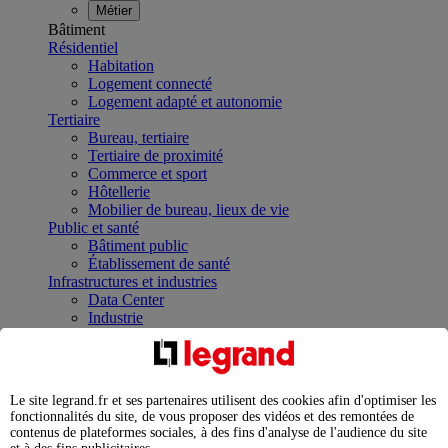
Métier
Bâtiment
Résidentiel
Habitation
Logement connecté
Logement adapté et autonomie
Tertiaire
Bureau, tertiaire
Tertiaire de proximité
Commerce et sport
Hôtellerie
Mobilier de bureau, lieux de vie
Public et santé
Bâtiment public
Établissement de santé
Infrastructures et industries
Data Center
Industrie
Infrastructures
À la une
Contrôler et planifier le fonctionnement des appareils
électriques avec le contacteur connecté
Le site legrand.fr et ses partenaires utilisent des cookies afin d'optimiser les
Répartir et optimiser son tableau électrique
fonctionnalités du site, de vous proposer des vidéos et des remontées de
Legrand Data Center Solutions : concentrer les
contenus de plateformes sociales, à des fins d'analyse de l'audience du site
expertises au service de vos performances