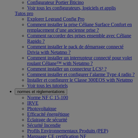
Configurateur Portier Bticino
Voir tous les configurateurs, logiciels et applis
Tutos pro
Explorer Legrand Config Pro
Comment installer la prise Céliane Surface Confort en
remplacement d’une ancienne prise ?
Comment raccorder des prises ensemble avec Céliane
Rapido ?
Comment installer le pack de démarrage connecté
Drivia with Netatmo ?
Comment installer un interrupteur connecté pour volet
roulant Céliane™ with Netatmo ?
Comment installer un connecteur LCS³ ?
Comment installer et configurer l’alarme Type 4 radio ?
Installer et configurer le Classe 300EOS with Netatmo
Voir tous les tutoriels
normes et réglementations
Norme NF C 15-100
IRVE
Photovoltaïque
Efficacité énergétique
Éclairage de sécurité
Sécurité Incendie
Profils Environnementaux Produits (PEP)
Marquage CE certification NF