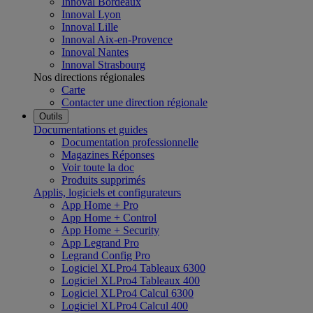
Innoval Bordeaux
Innoval Lyon
Innoval Lille
Innoval Aix-en-Provence
Innoval Nantes
Innoval Strasbourg
Nos directions régionales
Carte
Contacter une direction régionale
Outils
Documentations et guides
Documentation professionnelle
Magazines Réponses
Voir toute la doc
Produits supprimés
Applis, logiciels et configurateurs
App Home + Pro
App Home + Control
App Home + Security
App Legrand Pro
Legrand Config Pro
Logiciel XLPro4 Tableaux 6300
Logiciel XLPro4 Tableaux 400
Logiciel XLPro4 Calcul 6300
Logiciel XLPro4 Calcul 400