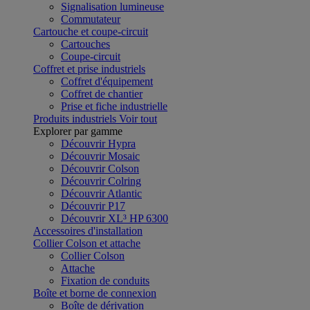
Signalisation lumineuse
Commutateur
Cartouche et coupe-circuit
Cartouches
Coupe-circuit
Coffret et prise industriels
Coffret d'équipement
Coffret de chantier
Prise et fiche industrielle
Produits industriels
Voir tout
Explorer par gamme
Découvrir Hypra
Découvrir Mosaic
Découvrir Colson
Découvrir Colring
Découvrir Atlantic
Découvrir P17
Découvrir XL³ HP 6300
Accessoires d'installation
Collier Colson et attache
Collier Colson
Attache
Fixation de conduits
Boîte et borne de connexion
Boîte de dérivation