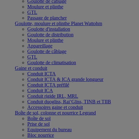
Goulotte de câblage
Moulure et plinthe
GTL
Passage de plancher
Goulotte, moulure et plinthe Planet Wattohm
Goulotte d'installation
Goulotte de distribution
Moulure et plinthe
Appareillage
Goulotte de câblage
GTL
Goulotte de climatisation
Gaine et conduit
Conduit ICTA
Conduit ICTA & ICA grande longueur
Conduit ICTA préfilé
Conduit ICA
Conduit rigide IRL, MRL
Conduit duogliss, Rai’Gliss, TINB et TIIB
Accessoires gaine et conduit
Boîte de sol, colonne et nourrice Legrand
Boîte de sol
Prise de sol
Equipement du bureau
Bloc nourrice