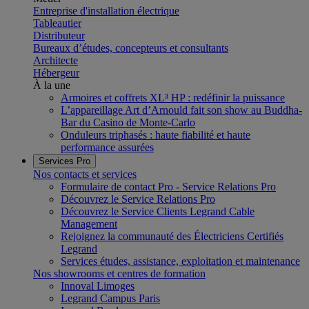
Entreprise d'installation électrique
Tableautier
Distributeur
Bureaux d’études, concepteurs et consultants
Architecte
Hébergeur
À la une
Armoires et coffrets XL³ HP : redéfinir la puissance
L’appareillage Art d’Arnould fait son show au Buddha-
Bar du Casino de Monte-Carlo
Onduleurs triphasés : haute fiabilité et haute
performance assurées
Services Pro
Nos contacts et services
Formulaire de contact Pro - Service Relations Pro
Découvrez le Service Relations Pro
Découvrez le Service Clients Legrand Cable
Management
Rejoignez la communauté des Électriciens Certifiés
Legrand
Services études, assistance, exploitation et maintenance
Nos showrooms et centres de formation
Innoval Limoges
Legrand Campus Paris