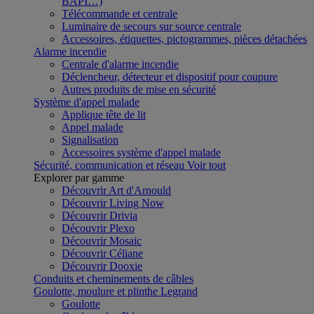
BAPI…)
Télécommande et centrale
Luminaire de secours sur source centrale
Accessoires, étiquettes, pictogrammes, pièces détachées
Alarme incendie
Centrale d'alarme incendie
Déclencheur, détecteur et dispositif pour coupure
Autres produits de mise en sécurité
Système d'appel malade
Applique tête de lit
Appel malade
Signalisation
Accessoires système d'appel malade
Sécurité, communication et réseau
Voir tout
Explorer par gamme
Découvrir Art d'Arnould
Découvrir Living Now
Découvrir Drivia
Découvrir Plexo
Découvrir Mosaic
Découvrir Céliane
Découvrir Dooxie
Conduits et cheminements de câbles
Goulotte, moulure et plinthe Legrand
Goulotte