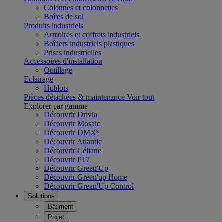
Colonnes et colonnettes
Boîtes de sol
Produits industriels
Armoires et coffrets industriels
Boîtiers industriels plastiques
Prises industrielles
Accessoires d'installation
Outillage
Eclairage
Hublots
Pièces détachées & maintenance
Voir tout
Explorer par gamme
Découvrir Drivia
Découvrir Mosaic
Découvrir DMX³
Découvrir Atlantic
Découvrir Céliane
Découvrir P17
Découvrir Green'Up
Découvrir Green'up Home
Découvrir Green'Up Control
Solutions
Bâtiment
Projet