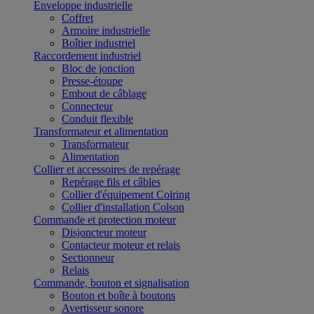
Enveloppe industrielle
Coffret
Armoire industrielle
Boîtier industriel
Raccordement industriel
Bloc de jonction
Presse-étoupe
Embout de câblage
Connecteur
Conduit flexible
Transformateur et alimentation
Transformateur
Alimentation
Collier et accessoires de repérage
Repérage fils et câbles
Collier d'équipement Colring
Collier d'installation Colson
Commande et protection moteur
Disjoncteur moteur
Contacteur moteur et relais
Sectionneur
Relais
Commande, bouton et signalisation
Bouton et boîte à boutons
Avertisseur sonore