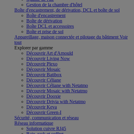
Gestion de la chambre d'hôtel
Boîte d'encastrement, de dérivation, DCL et boîte de sol
Boîte d'encastrement
Boîte de dérivation
Boîte DCL et accessoires
Boîte et prise de sol
Appareillage, maison connectée et pilotage du bâtiment
Voir
tout
Explorer par gamme
Découvrir Art d'Arnould
Découvrir Living Now
Découvrir Plexo
Découvrir Mosaic
Découvrir Batibox
Découvrir Céliane
Découvrir Céliane with Netatmo
Découvrir Mosaic with Netatmo
Découvrir Dooxie
Découvrir Drivia with Netatmo
Découvrir Keva
Découvrir Green-I
Sécurité, communication et réseau
Réseau informatique
Solution cuivre RJ45
Baie, rack et coffret