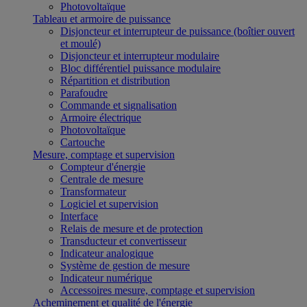
Photovoltaïque
Tableau et armoire de puissance
Disjoncteur et interrupteur de puissance (boîtier ouvert
et moulé)
Disjoncteur et interrupteur modulaire
Bloc différentiel puissance modulaire
Répartition et distribution
Parafoudre
Commande et signalisation
Armoire électrique
Photovoltaïque
Cartouche
Mesure, comptage et supervision
Compteur d'énergie
Centrale de mesure
Transformateur
Logiciel et supervision
Interface
Relais de mesure et de protection
Transducteur et convertisseur
Indicateur analogique
Système de gestion de mesure
Indicateur numérique
Accessoires mesure, comptage et supervision
Acheminement et qualité de l'énergie