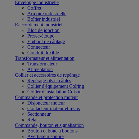
Enveloppe industrielle
Coffret
Armoire industrielle
Boîtier industriel
Raccordement industriel
Bloc de jonction
Presse-étoupe
Embout de câblage
Connecteur
Conduit flexible
Transformateur et alimentation
Transformateur
Alimentation
Collier et accessoires de repérage
Repérage fils et câbles
Collier d'équipement Colring
Collier d'installation Colson
Commande et protection moteur
Disjoncteur moteur
Contacteur moteur et relais
Sectionneur
Relais
Commande, bouton et signalisation
Bouton et boîte à boutons
Avertisseur sonore