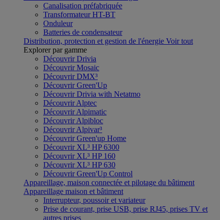
Canalisation préfabriquée
Transformateur HT-BT
Onduleur
Batteries de condensateur
Distribution, protection et gestion de l'énergie
Voir tout
Explorer par gamme
Découvrir Drivia
Découvrir Mosaic
Découvrir DMX³
Découvrir Green'Up
Découvrir Drivia with Netatmo
Découvrir Alptec
Découvrir Alpimatic
Découvrir Alpibloc
Découvrir Alpivar³
Découvrir Green'up Home
Découvrir XL³ HP 6300
Découvrir XL³ HP 160
Découvrir XL³ HP 630
Découvrir Green'Up Control
Appareillage, maison connectée et pilotage du bâtiment
Appareillage maison et bâtiment
Interrupteur, poussoir et variateur
Prise de courant, prise USB, prise RJ45, prises TV et
autres prises