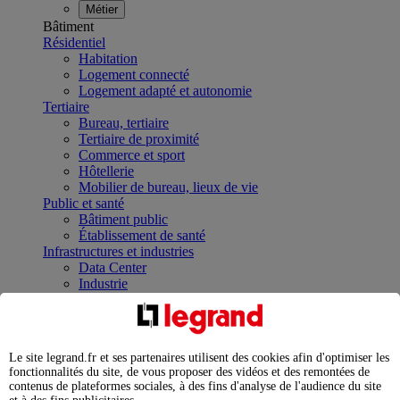
Métier
Bâtiment
Résidentiel
Habitation
Logement connecté
Logement adapté et autonomie
Tertiaire
Bureau, tertiaire
Tertiaire de proximité
Commerce et sport
Hôtellerie
Mobilier de bureau, lieux de vie
Public et santé
Bâtiment public
Établissement de santé
Infrastructures et industries
Data Center
Industrie
Infrastructures
À la une
Contrôler et planifier le fonctionnement des appareils
électriques avec le contacteur connecté
Le site legrand.fr et ses partenaires utilisent des cookies afin d'optimiser les
Répartir et optimiser son tableau électrique
fonctionnalités du site, de vous proposer des vidéos et des remontées de
Legrand Data Center Solutions : concentrer les
contenus de plateformes sociales, à des fins d'analyse de l'audience du site
expertises au service de vos performances