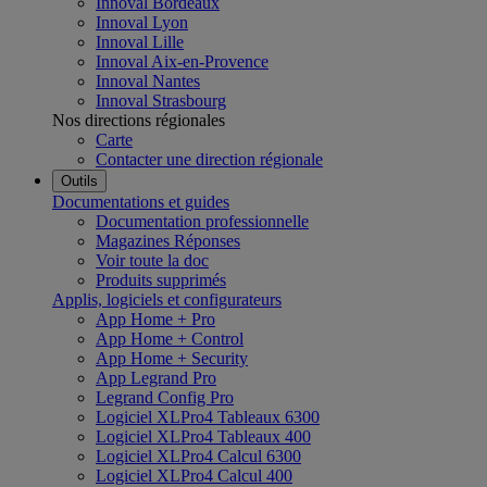
Innoval Bordeaux
Innoval Lyon
Innoval Lille
Innoval Aix-en-Provence
Innoval Nantes
Innoval Strasbourg
Nos directions régionales
Carte
Contacter une direction régionale
Outils
Documentations et guides
Documentation professionnelle
Magazines Réponses
Voir toute la doc
Produits supprimés
Applis, logiciels et configurateurs
App Home + Pro
App Home + Control
App Home + Security
App Legrand Pro
Legrand Config Pro
Logiciel XLPro4 Tableaux 6300
Logiciel XLPro4 Tableaux 400
Logiciel XLPro4 Calcul 6300
Logiciel XLPro4 Calcul 400