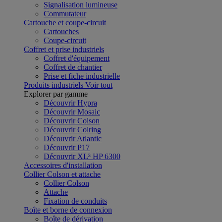
Signalisation lumineuse
Commutateur
Cartouche et coupe-circuit
Cartouches
Coupe-circuit
Coffret et prise industriels
Coffret d'équipement
Coffret de chantier
Prise et fiche industrielle
Produits industriels
Voir tout
Explorer par gamme
Découvrir Hypra
Découvrir Mosaic
Découvrir Colson
Découvrir Colring
Découvrir Atlantic
Découvrir P17
Découvrir XL³ HP 6300
Accessoires d'installation
Collier Colson et attache
Collier Colson
Attache
Fixation de conduits
Boîte et borne de connexion
Boîte de dérivation