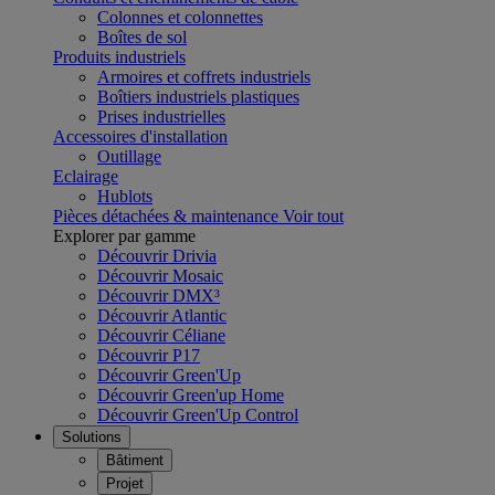
Colonnes et colonnettes
Boîtes de sol
Produits industriels
Armoires et coffrets industriels
Boîtiers industriels plastiques
Prises industrielles
Accessoires d'installation
Outillage
Eclairage
Hublots
Pièces détachées & maintenance
Voir tout
Explorer par gamme
Découvrir Drivia
Découvrir Mosaic
Découvrir DMX³
Découvrir Atlantic
Découvrir Céliane
Découvrir P17
Découvrir Green'Up
Découvrir Green'up Home
Découvrir Green'Up Control
Solutions
Bâtiment
Projet