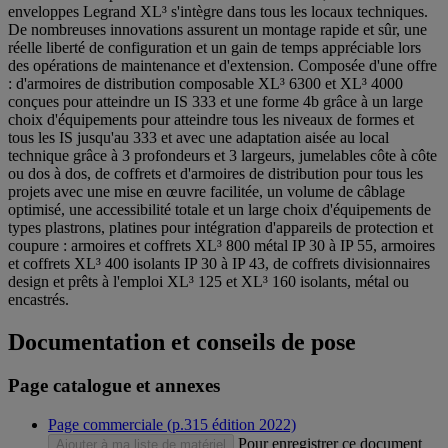
enveloppes Legrand XL³ s'intègre dans tous les locaux techniques.
De nombreuses innovations assurent un montage rapide et sûr, une
réelle liberté de configuration et un gain de temps appréciable lors
des opérations de maintenance et d'extension. Composée d'une offre
: d'armoires de distribution composable XL³ 6300 et XL³ 4000
conçues pour atteindre un IS 333 et une forme 4b grâce à un large
choix d'équipements pour atteindre tous les niveaux de formes et
tous les IS jusqu'au 333 et avec une adaptation aisée au local
technique grâce à 3 profondeurs et 3 largeurs, jumelables côte à côte
ou dos à dos, de coffrets et d'armoires de distribution pour tous les
projets avec une mise en œuvre facilitée, un volume de câblage
optimisé, une accessibilité totale et un large choix d'équipements de
types plastrons, platines pour intégration d'appareils de protection et
coupure : armoires et coffrets XL³ 800 métal IP 30 à IP 55, armoires
et coffrets XL³ 400 isolants IP 30 à IP 43, de coffrets divisionnaires
design et prêts à l'emploi XL³ 125 et XL³ 160 isolants, métal ou
encastrés.
Documentation et conseils de pose
Page catalogue et annexes
Page commerciale (p.315 édition 2022)
Pour enregistrer ce document
Ajouter à ma liste de matériel