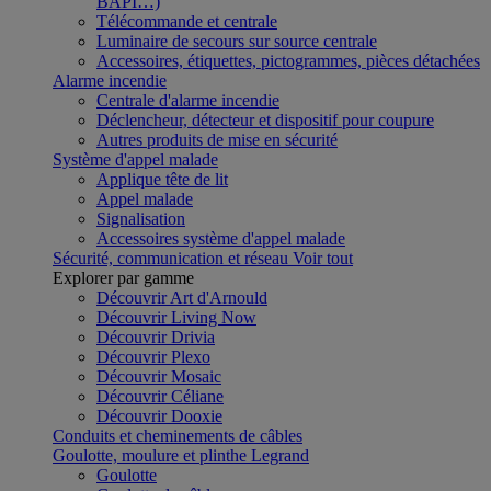
BAPI…)
Télécommande et centrale
Luminaire de secours sur source centrale
Accessoires, étiquettes, pictogrammes, pièces détachées
Alarme incendie
Centrale d'alarme incendie
Déclencheur, détecteur et dispositif pour coupure
Autres produits de mise en sécurité
Système d'appel malade
Applique tête de lit
Appel malade
Signalisation
Accessoires système d'appel malade
Sécurité, communication et réseau
Voir tout
Explorer par gamme
Découvrir Art d'Arnould
Découvrir Living Now
Découvrir Drivia
Découvrir Plexo
Découvrir Mosaic
Découvrir Céliane
Découvrir Dooxie
Conduits et cheminements de câbles
Goulotte, moulure et plinthe Legrand
Goulotte