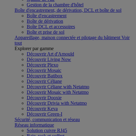
Gestion de la chambre d'hôtel
Boîte d'encastrement, de dérivation, DCL et boîte de sol
Boîte d'encastrement
Boîte de dérivation
Boîte DCL et accessoires
Boîte et prise de sol
Appareillage, maison connectée et pilotage du bâtiment
Voir
tout
Explorer par gamme
Découvrir Art d'Arnould
Découvrir Living Now
Découvrir Plexo
Découvrir Mosaic
Découvrir Batibox
Découvrir Céliane
Découvrir Céliane with Netatmo
Découvrir Mosaic with Netatmo
Découvrir Dooxie
Découvrir Drivia with Netatmo
Découvrir Keva
Découvrir Green-I
Sécurité, communication et réseau
Réseau informatique
Solution cuivre RJ45
Baie, rack et coffret