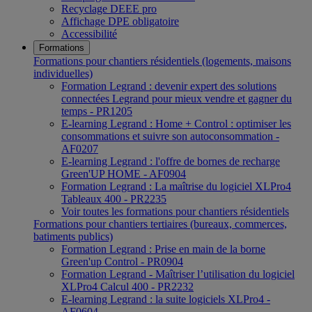
Recyclage DEEE pro
Affichage DPE obligatoire
Accessibilité
Formations
Formations pour chantiers résidentiels (logements, maisons
individuelles)
Formation Legrand : devenir expert des solutions
connectées Legrand pour mieux vendre et gagner du
temps - PR1205
E-learning Legrand : Home + Control : optimiser les
consommations et suivre son autoconsommation -
AF0207
E-learning Legrand : l'offre de bornes de recharge
Green'UP HOME - AF0904
Formation Legrand : La maîtrise du logiciel XLPro4
Tableaux 400 - PR2235
Voir toutes les formations pour chantiers résidentiels
Formations pour chantiers tertiaires (bureaux, commerces,
batiments publics)
Formation Legrand : Prise en main de la borne
Green'up Control - PR0904
Formation Legrand - Maîtriser l’utilisation du logiciel
XLPro4 Calcul 400 - PR2232
E-learning Legrand : la suite logiciels XLPro4 -
AF0604