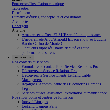
Entreprise d'installation électrique
Tableautier
Distributeur
Bureaux d’études, concepteurs et consultants
Architecte
Hébergeur
À la une
Armoires et coffrets XL³ HP : redéfinir la puissance
L’appareillage Art d’Arnould fait son show au Buddha-
Bar du Casino de Monte-Carlo
Onduleurs triphasés : haute fiabilité et haute
performance assurées
Services Pro
Nos contacts et services
Formulaire de contact Pro - Service Relations Pro
Découvrez le Service Relations Pro
Découvrez le Service Clients Legrand Cable
Management
Rejoignez la communauté des Électriciens Certifiés
Legrand
Services études, assistance, exploitation et maintenance
Nos showrooms et centres de formation
Innoval Limoges
Legrand Campus Paris