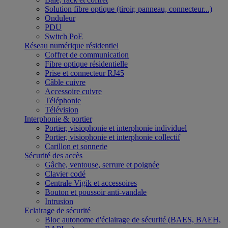
Solution fibre optique (tiroir, panneau, connecteur...)
Onduleur
PDU
Switch PoE
Réseau numérique résidentiel
Coffret de communication
Fibre optique résidentielle
Prise et connecteur RJ45
Câble cuivre
Accessoire cuivre
Téléphonie
Télévision
Interphonie & portier
Portier, visiophonie et interphonie individuel
Portier, visiophonie et interphonie collectif
Carillon et sonnerie
Sécurité des accès
Gâche, ventouse, serrure et poignée
Clavier codé
Centrale Vigik et accessoires
Bouton et poussoir anti-vandale
Intrusion
Eclairage de sécurité
Bloc autonome d'éclairage de sécurité (BAES, BAEH,