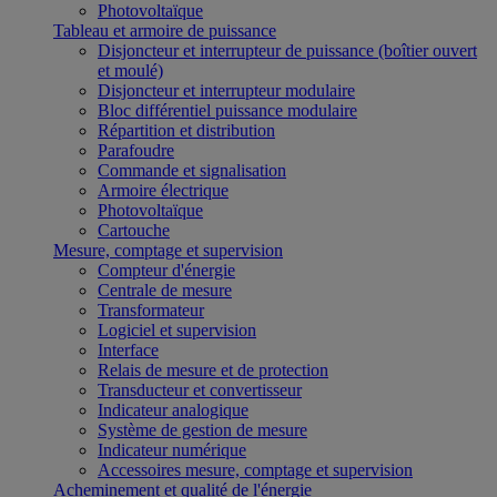
Photovoltaïque
Tableau et armoire de puissance
Disjoncteur et interrupteur de puissance (boîtier ouvert
et moulé)
Disjoncteur et interrupteur modulaire
Bloc différentiel puissance modulaire
Répartition et distribution
Parafoudre
Commande et signalisation
Armoire électrique
Photovoltaïque
Cartouche
Mesure, comptage et supervision
Compteur d'énergie
Centrale de mesure
Transformateur
Logiciel et supervision
Interface
Relais de mesure et de protection
Transducteur et convertisseur
Indicateur analogique
Système de gestion de mesure
Indicateur numérique
Accessoires mesure, comptage et supervision
Acheminement et qualité de l'énergie