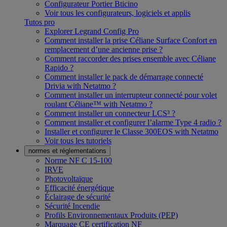
Configurateur Portier Bticino
Voir tous les configurateurs, logiciels et applis
Tutos pro
Explorer Legrand Config Pro
Comment installer la prise Céliane Surface Confort en
remplacement d’une ancienne prise ?
Comment raccorder des prises ensemble avec Céliane
Rapido ?
Comment installer le pack de démarrage connecté
Drivia with Netatmo ?
Comment installer un interrupteur connecté pour volet
roulant Céliane™ with Netatmo ?
Comment installer un connecteur LCS³ ?
Comment installer et configurer l’alarme Type 4 radio ?
Installer et configurer le Classe 300EOS with Netatmo
Voir tous les tutoriels
normes et réglementations
Norme NF C 15-100
IRVE
Photovoltaïque
Efficacité énergétique
Éclairage de sécurité
Sécurité Incendie
Profils Environnementaux Produits (PEP)
Marquage CE certification NF