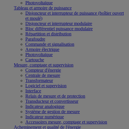
Photovoltaïque
Tableau et armoire de puissance
Disjoncteur et interrupteur de puissance (boîtier ouvert
et moulé)
Disjoncteur et interrupteur modulaire
Bloc différentiel puissance modulaire
Répartition et distribution
Parafoudre
Commande et signalisation
Armoire électrique
Photovoltaïque
Cartouche
Mesure, comptage et supervision
Compteur d'énergie
Centrale de mesure
Transformateur
Logiciel et supervision
Interface
Relais de mesure et de protection
Transducteur et convertisseur
Indicateur analogique
Système de gestion de mesure
Indicateur numérique
Accessoires mesure, comptage et supervision
Acheminement et qualité de l'énergie