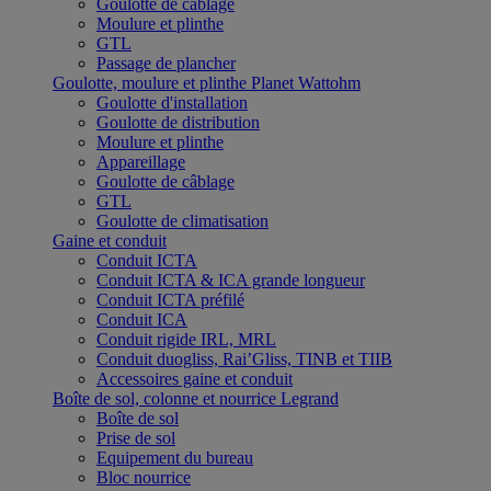
Goulotte de câblage
Moulure et plinthe
GTL
Passage de plancher
Goulotte, moulure et plinthe Planet Wattohm
Goulotte d'installation
Goulotte de distribution
Moulure et plinthe
Appareillage
Goulotte de câblage
GTL
Goulotte de climatisation
Gaine et conduit
Conduit ICTA
Conduit ICTA & ICA grande longueur
Conduit ICTA préfilé
Conduit ICA
Conduit rigide IRL, MRL
Conduit duogliss, Rai’Gliss, TINB et TIIB
Accessoires gaine et conduit
Boîte de sol, colonne et nourrice Legrand
Boîte de sol
Prise de sol
Equipement du bureau
Bloc nourrice