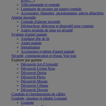
BAPI…)
Télécommande et centrale
Luminaire de secours sur source centrale
Accessoires, étiquettes, pictogrammes, pièces détachées
Alarme incendie
Centrale d'alarme incendie
Déclencheur, détecteur et dispositif pour coupure
Autres produits de mise en sécurité
Système d'appel malade
Applique tête de lit
Appel malade
Signalisation
Accessoires système d'appel malade
Sécurité, communication et réseau
Voir tout
Explorer par gamme
Découvrir Art d'Arnould
Découvrir Living Now
Découvrir Drivia
Découvrir Plexo
Découvrir Mosaic
Découvrir Céliane
Découvrir Dooxie
Conduits et cheminements de câbles
Goulotte, moulure et plinthe Legrand
Goulotte