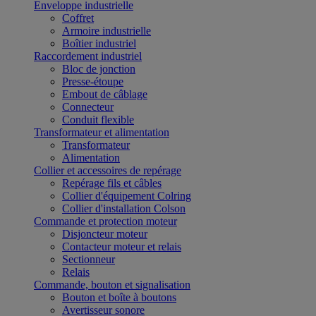
Enveloppe industrielle
Coffret
Armoire industrielle
Boîtier industriel
Raccordement industriel
Bloc de jonction
Presse-étoupe
Embout de câblage
Connecteur
Conduit flexible
Transformateur et alimentation
Transformateur
Alimentation
Collier et accessoires de repérage
Repérage fils et câbles
Collier d'équipement Colring
Collier d'installation Colson
Commande et protection moteur
Disjoncteur moteur
Contacteur moteur et relais
Sectionneur
Relais
Commande, bouton et signalisation
Bouton et boîte à boutons
Avertisseur sonore