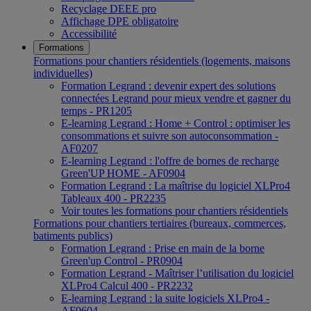
Recyclage DEEE pro
Affichage DPE obligatoire
Accessibilité
Formations
Formations pour chantiers résidentiels (logements, maisons
individuelles)
Formation Legrand : devenir expert des solutions
connectées Legrand pour mieux vendre et gagner du
temps - PR1205
E-learning Legrand : Home + Control : optimiser les
consommations et suivre son autoconsommation -
AF0207
E-learning Legrand : l'offre de bornes de recharge
Green'UP HOME - AF0904
Formation Legrand : La maîtrise du logiciel XLPro4
Tableaux 400 - PR2235
Voir toutes les formations pour chantiers résidentiels
Formations pour chantiers tertiaires (bureaux, commerces,
batiments publics)
Formation Legrand : Prise en main de la borne
Green'up Control - PR0904
Formation Legrand - Maîtriser l’utilisation du logiciel
XLPro4 Calcul 400 - PR2232
E-learning Legrand : la suite logiciels XLPro4 -
AF0604