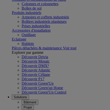
Colonnes et colonnettes
Boîtes de sol
Produits industriels
Armoires et coffrets industriels
Boîtiers industriels plastiques
Prises industrielles
Accessoires d'installation
Outillage
Eclairage
Hublots
Pièces détachées & maintenance
Voir tout
Explorer par gamme
Découvrir Drivia
Découvrir Mosaic
Découvrir DMX³
Découvrir Atlantic
Découvrir Céliane
Découvrir P17
Découvrir Green'Up
Découvrir Green'up Home
Découvrir Green'Up Control
Solutions
Bâtiment
Projet