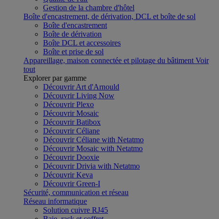
Gestion de la chambre d'hôtel
Boîte d'encastrement, de dérivation, DCL et boîte de sol
Boîte d'encastrement
Boîte de dérivation
Boîte DCL et accessoires
Boîte et prise de sol
Appareillage, maison connectée et pilotage du bâtiment
Voir
tout
Explorer par gamme
Découvrir Art d'Arnould
Découvrir Living Now
Découvrir Plexo
Découvrir Mosaic
Découvrir Batibox
Découvrir Céliane
Découvrir Céliane with Netatmo
Découvrir Mosaic with Netatmo
Découvrir Dooxie
Découvrir Drivia with Netatmo
Découvrir Keva
Découvrir Green-I
Sécurité, communication et réseau
Réseau informatique
Solution cuivre RJ45
Baie, rack et coffret