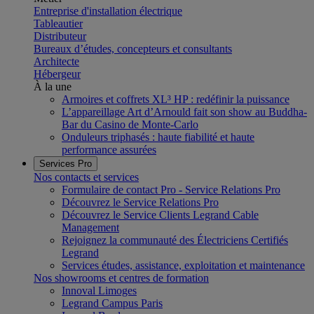
Entreprise d'installation électrique
Tableautier
Distributeur
Bureaux d’études, concepteurs et consultants
Architecte
Hébergeur
À la une
Armoires et coffrets XL³ HP : redéfinir la puissance
L’appareillage Art d’Arnould fait son show au Buddha-
Bar du Casino de Monte-Carlo
Onduleurs triphasés : haute fiabilité et haute
performance assurées
Services Pro
Nos contacts et services
Formulaire de contact Pro - Service Relations Pro
Découvrez le Service Relations Pro
Découvrez le Service Clients Legrand Cable
Management
Rejoignez la communauté des Électriciens Certifiés
Legrand
Services études, assistance, exploitation et maintenance
Nos showrooms et centres de formation
Innoval Limoges
Legrand Campus Paris