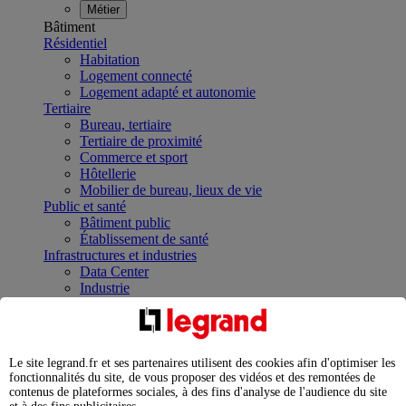
Métier
Bâtiment
Résidentiel
Habitation
Logement connecté
Logement adapté et autonomie
Tertiaire
Bureau, tertiaire
Tertiaire de proximité
Commerce et sport
Hôtellerie
Mobilier de bureau, lieux de vie
Public et santé
Bâtiment public
Établissement de santé
Infrastructures et industries
Data Center
Industrie
Infrastructures
À la une
Contrôler et planifier le fonctionnement des appareils
électriques avec le contacteur connecté
Le site legrand.fr et ses partenaires utilisent des cookies afin d'optimiser les
Répartir et optimiser son tableau électrique
fonctionnalités du site, de vous proposer des vidéos et des remontées de
Legrand Data Center Solutions : concentrer les
contenus de plateformes sociales, à des fins d'analyse de l'audience du site
expertises au service de vos performances