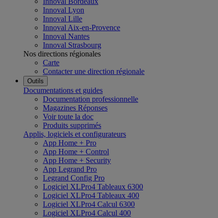
Innoval Bordeaux
Innoval Lyon
Innoval Lille
Innoval Aix-en-Provence
Innoval Nantes
Innoval Strasbourg
Nos directions régionales
Carte
Contacter une direction régionale
Outils
Documentations et guides
Documentation professionnelle
Magazines Réponses
Voir toute la doc
Produits supprimés
Applis, logiciels et configurateurs
App Home + Pro
App Home + Control
App Home + Security
App Legrand Pro
Legrand Config Pro
Logiciel XLPro4 Tableaux 6300
Logiciel XLPro4 Tableaux 400
Logiciel XLPro4 Calcul 6300
Logiciel XLPro4 Calcul 400