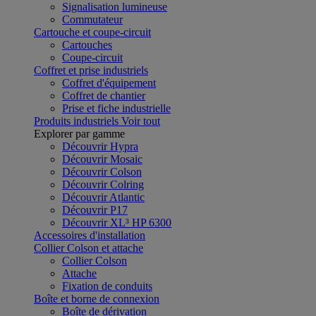
Signalisation lumineuse
Commutateur
Cartouche et coupe-circuit
Cartouches
Coupe-circuit
Coffret et prise industriels
Coffret d'équipement
Coffret de chantier
Prise et fiche industrielle
Produits industriels
Voir tout
Explorer par gamme
Découvrir Hypra
Découvrir Mosaic
Découvrir Colson
Découvrir Colring
Découvrir Atlantic
Découvrir P17
Découvrir XL³ HP 6300
Accessoires d'installation
Collier Colson et attache
Collier Colson
Attache
Fixation de conduits
Boîte et borne de connexion
Boîte de dérivation