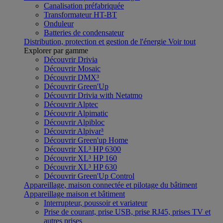
Canalisation préfabriquée
Transformateur HT-BT
Onduleur
Batteries de condensateur
Distribution, protection et gestion de l'énergie
Voir tout
Explorer par gamme
Découvrir Drivia
Découvrir Mosaic
Découvrir DMX³
Découvrir Green'Up
Découvrir Drivia with Netatmo
Découvrir Alptec
Découvrir Alpimatic
Découvrir Alpibloc
Découvrir Alpivar³
Découvrir Green'up Home
Découvrir XL³ HP 6300
Découvrir XL³ HP 160
Découvrir XL³ HP 630
Découvrir Green'Up Control
Appareillage, maison connectée et pilotage du bâtiment
Appareillage maison et bâtiment
Interrupteur, poussoir et variateur
Prise de courant, prise USB, prise RJ45, prises TV et
autres prises