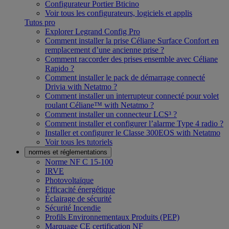
Configurateur Portier Bticino
Voir tous les configurateurs, logiciels et applis
Tutos pro
Explorer Legrand Config Pro
Comment installer la prise Céliane Surface Confort en
remplacement d’une ancienne prise ?
Comment raccorder des prises ensemble avec Céliane
Rapido ?
Comment installer le pack de démarrage connecté
Drivia with Netatmo ?
Comment installer un interrupteur connecté pour volet
roulant Céliane™ with Netatmo ?
Comment installer un connecteur LCS³ ?
Comment installer et configurer l’alarme Type 4 radio ?
Installer et configurer le Classe 300EOS with Netatmo
Voir tous les tutoriels
normes et réglementations
Norme NF C 15-100
IRVE
Photovoltaïque
Efficacité énergétique
Éclairage de sécurité
Sécurité Incendie
Profils Environnementaux Produits (PEP)
Marquage CE certification NF