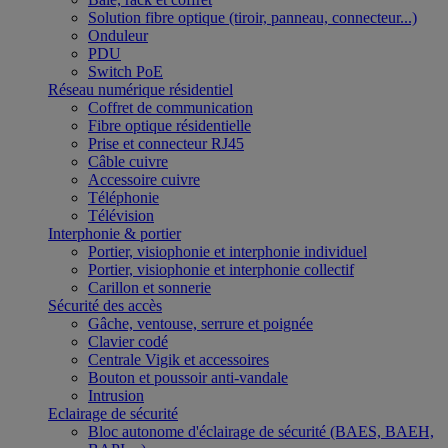
Solution fibre optique (tiroir, panneau, connecteur...)
Onduleur
PDU
Switch PoE
Réseau numérique résidentiel
Coffret de communication
Fibre optique résidentielle
Prise et connecteur RJ45
Câble cuivre
Accessoire cuivre
Téléphonie
Télévision
Interphonie & portier
Portier, visiophonie et interphonie individuel
Portier, visiophonie et interphonie collectif
Carillon et sonnerie
Sécurité des accès
Gâche, ventouse, serrure et poignée
Clavier codé
Centrale Vigik et accessoires
Bouton et poussoir anti-vandale
Intrusion
Eclairage de sécurité
Bloc autonome d'éclairage de sécurité (BAES, BAEH,