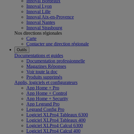
Innoval Bordeaux
Innoval Lyon
Innoval Lille
Innoval Aix-en-Provence
Innoval Nantes
Innoval Strasbourg
Nos directions régionales
Carte
Contacter une direction régionale
Outils
Documentations et guides
Documentation professionnelle
Magazines Réponses
Voir toute la doc
Produits supprimés
Applis, logiciels et configurateurs
App Home + Pro
App Home + Control
App Home + Security
App Legrand Pro
Legrand Config Pro
Logiciel XLPro4 Tableaux 6300
Logiciel XLPro4 Tableaux 400
Logiciel XLPro4 Calcul 6300
Logiciel XLPro4 Calcul 400