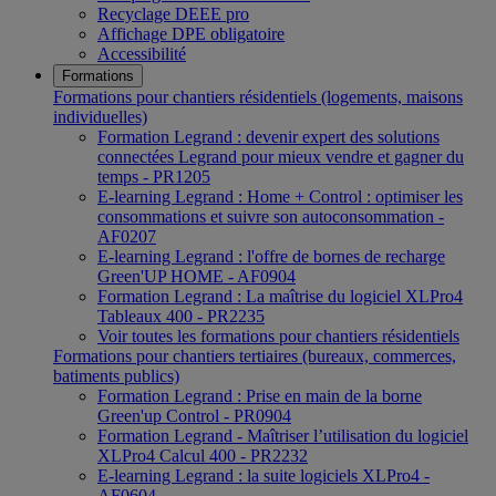
Recyclage DEEE pro
Affichage DPE obligatoire
Accessibilité
Formations
Formations pour chantiers résidentiels (logements, maisons
individuelles)
Formation Legrand : devenir expert des solutions
connectées Legrand pour mieux vendre et gagner du
temps - PR1205
E-learning Legrand : Home + Control : optimiser les
consommations et suivre son autoconsommation -
AF0207
E-learning Legrand : l'offre de bornes de recharge
Green'UP HOME - AF0904
Formation Legrand : La maîtrise du logiciel XLPro4
Tableaux 400 - PR2235
Voir toutes les formations pour chantiers résidentiels
Formations pour chantiers tertiaires (bureaux, commerces,
batiments publics)
Formation Legrand : Prise en main de la borne
Green'up Control - PR0904
Formation Legrand - Maîtriser l’utilisation du logiciel
XLPro4 Calcul 400 - PR2232
E-learning Legrand : la suite logiciels XLPro4 -
AF0604