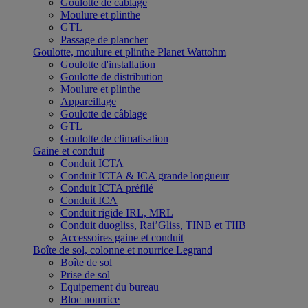
Goulotte de câblage
Moulure et plinthe
GTL
Passage de plancher
Goulotte, moulure et plinthe Planet Wattohm
Goulotte d'installation
Goulotte de distribution
Moulure et plinthe
Appareillage
Goulotte de câblage
GTL
Goulotte de climatisation
Gaine et conduit
Conduit ICTA
Conduit ICTA & ICA grande longueur
Conduit ICTA préfilé
Conduit ICA
Conduit rigide IRL, MRL
Conduit duogliss, Rai’Gliss, TINB et TIIB
Accessoires gaine et conduit
Boîte de sol, colonne et nourrice Legrand
Boîte de sol
Prise de sol
Equipement du bureau
Bloc nourrice