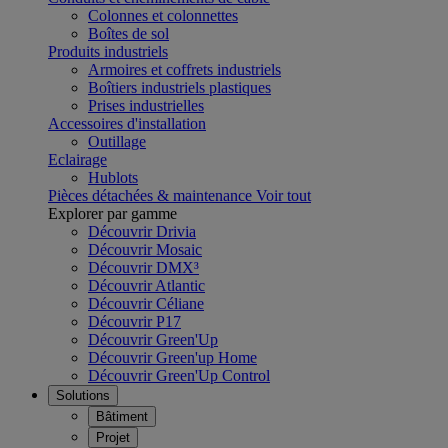
Colonnes et colonnettes
Boîtes de sol
Produits industriels
Armoires et coffrets industriels
Boîtiers industriels plastiques
Prises industrielles
Accessoires d'installation
Outillage
Eclairage
Hublots
Pièces détachées & maintenance
Voir tout
Explorer par gamme
Découvrir Drivia
Découvrir Mosaic
Découvrir DMX³
Découvrir Atlantic
Découvrir Céliane
Découvrir P17
Découvrir Green'Up
Découvrir Green'up Home
Découvrir Green'Up Control
Solutions
Bâtiment
Projet