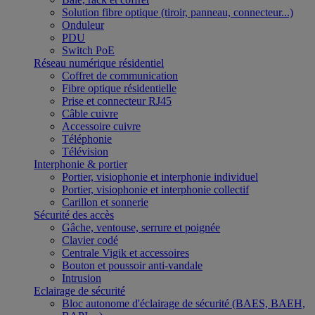
Solution fibre optique (tiroir, panneau, connecteur...)
Onduleur
PDU
Switch PoE
Réseau numérique résidentiel
Coffret de communication
Fibre optique résidentielle
Prise et connecteur RJ45
Câble cuivre
Accessoire cuivre
Téléphonie
Télévision
Interphonie & portier
Portier, visiophonie et interphonie individuel
Portier, visiophonie et interphonie collectif
Carillon et sonnerie
Sécurité des accès
Gâche, ventouse, serrure et poignée
Clavier codé
Centrale Vigik et accessoires
Bouton et poussoir anti-vandale
Intrusion
Eclairage de sécurité
Bloc autonome d'éclairage de sécurité (BAES, BAEH,