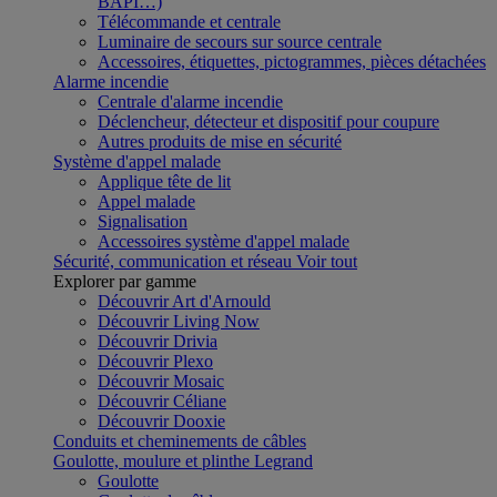
BAPI…)
Télécommande et centrale
Luminaire de secours sur source centrale
Accessoires, étiquettes, pictogrammes, pièces détachées
Alarme incendie
Centrale d'alarme incendie
Déclencheur, détecteur et dispositif pour coupure
Autres produits de mise en sécurité
Système d'appel malade
Applique tête de lit
Appel malade
Signalisation
Accessoires système d'appel malade
Sécurité, communication et réseau
Voir tout
Explorer par gamme
Découvrir Art d'Arnould
Découvrir Living Now
Découvrir Drivia
Découvrir Plexo
Découvrir Mosaic
Découvrir Céliane
Découvrir Dooxie
Conduits et cheminements de câbles
Goulotte, moulure et plinthe Legrand
Goulotte