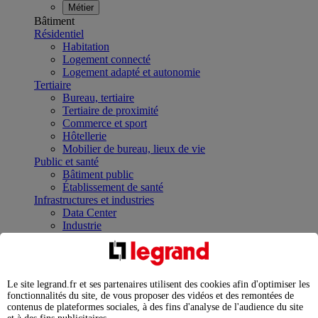
Métier
Bâtiment
Résidentiel
Habitation
Logement connecté
Logement adapté et autonomie
Tertiaire
Bureau, tertiaire
Tertiaire de proximité
Commerce et sport
Hôtellerie
Mobilier de bureau, lieux de vie
Public et santé
Bâtiment public
Établissement de santé
Infrastructures et industries
Data Center
Industrie
Infrastructures
À la une
Contrôler et planifier le fonctionnement des appareils
électriques avec le contacteur connecté
Le site legrand.fr et ses partenaires utilisent des cookies afin d'optimiser les
Répartir et optimiser son tableau électrique
fonctionnalités du site, de vous proposer des vidéos et des remontées de
Legrand Data Center Solutions : concentrer les
contenus de plateformes sociales, à des fins d'analyse de l'audience du site
expertises au service de vos performances