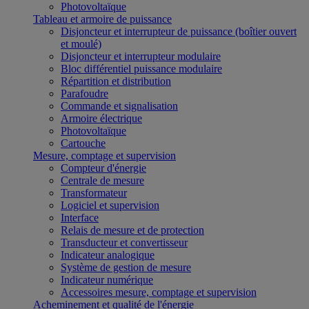
Photovoltaïque
Tableau et armoire de puissance
Disjoncteur et interrupteur de puissance (boîtier ouvert
et moulé)
Disjoncteur et interrupteur modulaire
Bloc différentiel puissance modulaire
Répartition et distribution
Parafoudre
Commande et signalisation
Armoire électrique
Photovoltaïque
Cartouche
Mesure, comptage et supervision
Compteur d'énergie
Centrale de mesure
Transformateur
Logiciel et supervision
Interface
Relais de mesure et de protection
Transducteur et convertisseur
Indicateur analogique
Système de gestion de mesure
Indicateur numérique
Accessoires mesure, comptage et supervision
Acheminement et qualité de l'énergie