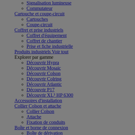
Signalisation lumineuse
Commutateur
Cartouche et coupe-circuit
Cartouches
Coupe-circuit
Coffret et prise industriels
Coffret d'équipement
Coffret de chantier
Prise et fiche industrielle
Produits industriels
Voir tout
Explorer par gamme
Découvrir Hypra
Découvrir Mosaic
Découvrir Colson
Découvrir Colring
Découvrir Atlantic
Découvrir P17
Découvrir XL³ HP 6300
Accessoires d'installation
Collier Colson et attache
Collier Colson
Attache
Fixation de conduits
Boîte et borne de connexion
Boîte de dérivation