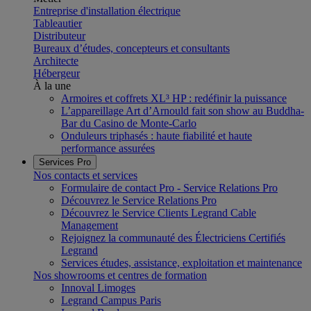
Entreprise d'installation électrique
Tableautier
Distributeur
Bureaux d’études, concepteurs et consultants
Architecte
Hébergeur
À la une
Armoires et coffrets XL³ HP : redéfinir la puissance
L’appareillage Art d’Arnould fait son show au Buddha-
Bar du Casino de Monte-Carlo
Onduleurs triphasés : haute fiabilité et haute
performance assurées
Services Pro
Nos contacts et services
Formulaire de contact Pro - Service Relations Pro
Découvrez le Service Relations Pro
Découvrez le Service Clients Legrand Cable
Management
Rejoignez la communauté des Électriciens Certifiés
Legrand
Services études, assistance, exploitation et maintenance
Nos showrooms et centres de formation
Innoval Limoges
Legrand Campus Paris