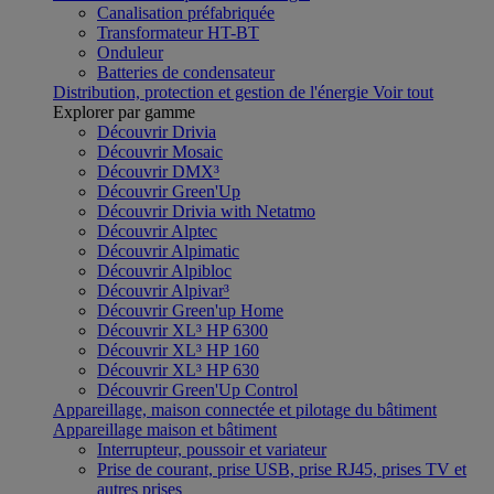
Canalisation préfabriquée
Transformateur HT-BT
Onduleur
Batteries de condensateur
Distribution, protection et gestion de l'énergie
Voir tout
Explorer par gamme
Découvrir Drivia
Découvrir Mosaic
Découvrir DMX³
Découvrir Green'Up
Découvrir Drivia with Netatmo
Découvrir Alptec
Découvrir Alpimatic
Découvrir Alpibloc
Découvrir Alpivar³
Découvrir Green'up Home
Découvrir XL³ HP 6300
Découvrir XL³ HP 160
Découvrir XL³ HP 630
Découvrir Green'Up Control
Appareillage, maison connectée et pilotage du bâtiment
Appareillage maison et bâtiment
Interrupteur, poussoir et variateur
Prise de courant, prise USB, prise RJ45, prises TV et
autres prises