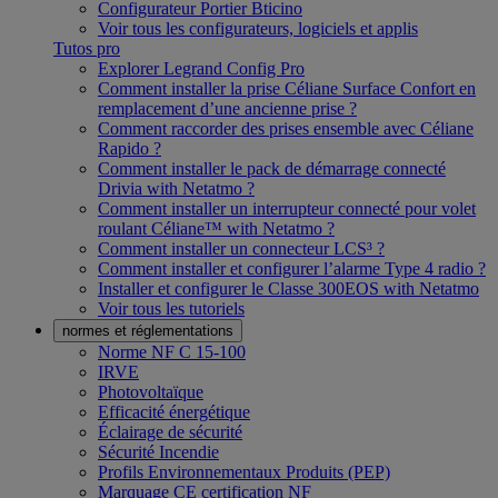
Configurateur Portier Bticino
Voir tous les configurateurs, logiciels et applis
Tutos pro
Explorer Legrand Config Pro
Comment installer la prise Céliane Surface Confort en
remplacement d’une ancienne prise ?
Comment raccorder des prises ensemble avec Céliane
Rapido ?
Comment installer le pack de démarrage connecté
Drivia with Netatmo ?
Comment installer un interrupteur connecté pour volet
roulant Céliane™ with Netatmo ?
Comment installer un connecteur LCS³ ?
Comment installer et configurer l’alarme Type 4 radio ?
Installer et configurer le Classe 300EOS with Netatmo
Voir tous les tutoriels
normes et réglementations
Norme NF C 15-100
IRVE
Photovoltaïque
Efficacité énergétique
Éclairage de sécurité
Sécurité Incendie
Profils Environnementaux Produits (PEP)
Marquage CE certification NF