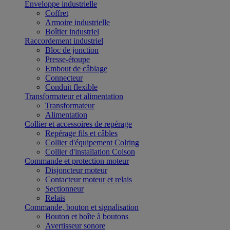
Enveloppe industrielle
Coffret
Armoire industrielle
Boîtier industriel
Raccordement industriel
Bloc de jonction
Presse-étoupe
Embout de câblage
Connecteur
Conduit flexible
Transformateur et alimentation
Transformateur
Alimentation
Collier et accessoires de repérage
Repérage fils et câbles
Collier d'équipement Colring
Collier d'installation Colson
Commande et protection moteur
Disjoncteur moteur
Contacteur moteur et relais
Sectionneur
Relais
Commande, bouton et signalisation
Bouton et boîte à boutons
Avertisseur sonore