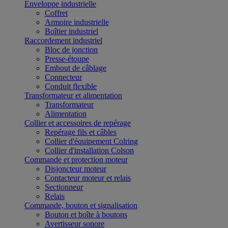
Enveloppe industrielle
Coffret
Armoire industrielle
Boîtier industriel
Raccordement industriel
Bloc de jonction
Presse-étoupe
Embout de câblage
Connecteur
Conduit flexible
Transformateur et alimentation
Transformateur
Alimentation
Collier et accessoires de repérage
Repérage fils et câbles
Collier d'équipement Colring
Collier d'installation Colson
Commande et protection moteur
Disjoncteur moteur
Contacteur moteur et relais
Sectionneur
Relais
Commande, bouton et signalisation
Bouton et boîte à boutons
Avertisseur sonore