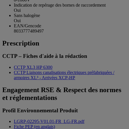
Indication de repérage des bornes de raccordement
Oui
Sans halogène
Oui
EAN/Gencode
8033777489497
Prescription
CCTP – Fiches d'aide à la rédaction
CCTP XL3 HP 6300
CCTP Liaisons canalisations électriques préfabriquées /
armoires XL³ - Arrivées XCP-HP
Engagement RSE & Respect des normes
et réglementations
Profil Environnemental Produit
LGRP-02295-V01.01-FR_LG-FR.pdf
Fiche PEP (en anglais)