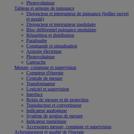
Photovoltaïque
Tableau et armoire de puissance
Disjoncteur et interrupteur de puissance (boîtier ouvert
et moulé)
Disjoncteur et interrupteur modulaire
Bloc différentiel puissance modulaire
Répartition et distribution
Parafoudre
Commande et signalisation
Armoire électrique
Photovoltaïque
Cartouche
Mesure, comptage et supervision
Compteur d'énergie
Centrale de mesure
Transformateur
Logiciel et supervision
Interface
Relais de mesure et de protection
Transducteur et convertisseur
Indicateur analogique
Système de gestion de mesure
Indicateur numérique
Accessoires mesure, comptage et supervision
Acheminement et qualité de l'énergie