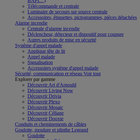
BAPI…)
Télécommande et centrale
Luminaire de secours sur source centrale
Accessoires, étiquettes, pictogrammes, pièces détachées
Alarme incendie
Centrale d'alarme incendie
Déclencheur, détecteur et dispositif pour coupure
Autres produits de mise en sécurité
Système d'appel malade
Applique tête de lit
Appel malade
Signalisation
Accessoires système d'appel malade
Sécurité, communication et réseau
Voir tout
Explorer par gamme
Découvrir Art d'Arnould
Découvrir Living Now
Découvrir Drivia
Découvrir Plexo
Découvrir Mosaic
Découvrir Céliane
Découvrir Dooxie
Conduits et cheminements de câbles
Goulotte, moulure et plinthe Legrand
Goulotte