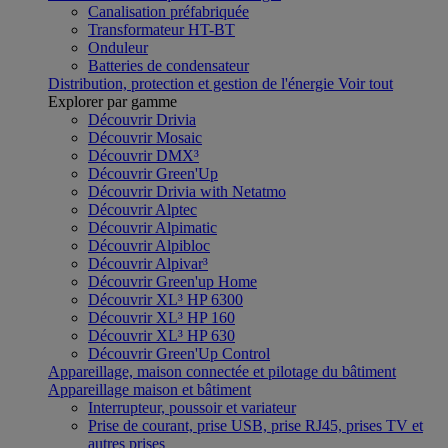
Canalisation préfabriquée
Transformateur HT-BT
Onduleur
Batteries de condensateur
Distribution, protection et gestion de l'énergie
Voir tout
Explorer par gamme
Découvrir Drivia
Découvrir Mosaic
Découvrir DMX³
Découvrir Green'Up
Découvrir Drivia with Netatmo
Découvrir Alptec
Découvrir Alpimatic
Découvrir Alpibloc
Découvrir Alpivar³
Découvrir Green'up Home
Découvrir XL³ HP 6300
Découvrir XL³ HP 160
Découvrir XL³ HP 630
Découvrir Green'Up Control
Appareillage, maison connectée et pilotage du bâtiment
Appareillage maison et bâtiment
Interrupteur, poussoir et variateur
Prise de courant, prise USB, prise RJ45, prises TV et
autres prises