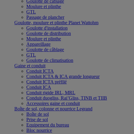
Goulotte de câblage
Moulure et plinthe
GTL
Passage de plancher
Goulotte, moulure et plinthe Planet Wattohm
Goulotte d'installation
Goulotte de distribution
Moulure et plinthe
Appareillage
Goulotte de câblage
GTL
Goulotte de climatisation
Gaine et conduit
Conduit ICTA
Conduit ICTA & ICA grande longueur
Conduit ICTA préfilé
Conduit ICA
Conduit rigide IRL, MRL
Conduit duogliss, Rai’Gliss, TINB et TIIB
Accessoires gaine et conduit
Boîte de sol, colonne et nourrice Legrand
Boîte de sol
Prise de sol
Equipement du bureau
Bloc nourrice