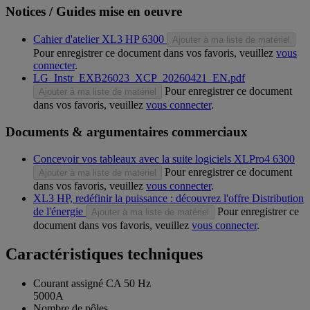
Notices / Guides mise en oeuvre
Cahier d'atelier XL3 HP 6300
Ajouter à ma liste de matériel
Pour enregistrer ce document dans vos favoris, veuillez
vous
connecter
.
LG_Instr_EXB26023_XCP_20260421_EN.pdf
Pour enregistrer ce document
Ajouter à ma liste de matériel
dans vos favoris, veuillez
vous connecter
.
Documents & argumentaires commerciaux
Concevoir vos tableaux avec la suite logiciels XLPro4 6300
Pour enregistrer ce document
Ajouter à ma liste de matériel
dans vos favoris, veuillez
vous connecter
.
XL3 HP, redéfinir la puissance : découvrez l'offre Distribution
de l'énergie
Pour enregistrer ce
Ajouter à ma liste de matériel
document dans vos favoris, veuillez
vous connecter
.
Caractéristiques techniques
Courant assigné CA 50 Hz
5000A
Nombre de pôles