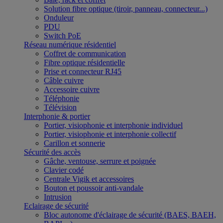
Solution fibre optique (tiroir, panneau, connecteur...)
Onduleur
PDU
Switch PoE
Réseau numérique résidentiel
Coffret de communication
Fibre optique résidentielle
Prise et connecteur RJ45
Câble cuivre
Accessoire cuivre
Téléphonie
Télévision
Interphonie & portier
Portier, visiophonie et interphonie individuel
Portier, visiophonie et interphonie collectif
Carillon et sonnerie
Sécurité des accès
Gâche, ventouse, serrure et poignée
Clavier codé
Centrale Vigik et accessoires
Bouton et poussoir anti-vandale
Intrusion
Eclairage de sécurité
Bloc autonome d'éclairage de sécurité (BAES, BAEH,