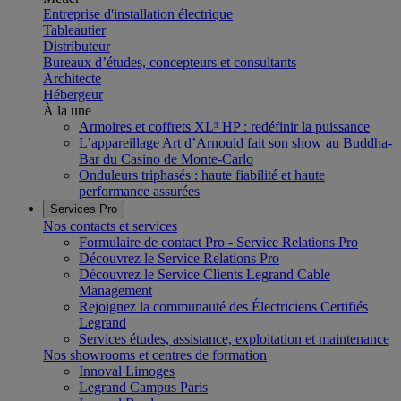
Entreprise d'installation électrique
Tableautier
Distributeur
Bureaux d’études, concepteurs et consultants
Architecte
Hébergeur
À la une
Armoires et coffrets XL³ HP : redéfinir la puissance
L’appareillage Art d’Arnould fait son show au Buddha-
Bar du Casino de Monte-Carlo
Onduleurs triphasés : haute fiabilité et haute
performance assurées
Services Pro
Nos contacts et services
Formulaire de contact Pro - Service Relations Pro
Découvrez le Service Relations Pro
Découvrez le Service Clients Legrand Cable
Management
Rejoignez la communauté des Électriciens Certifiés
Legrand
Services études, assistance, exploitation et maintenance
Nos showrooms et centres de formation
Innoval Limoges
Legrand Campus Paris