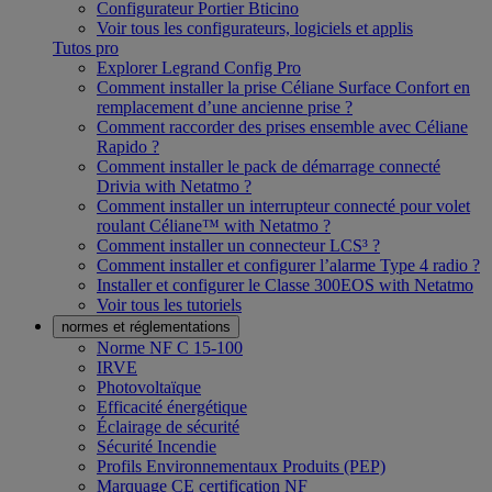
Configurateur Portier Bticino
Voir tous les configurateurs, logiciels et applis
Tutos pro
Explorer Legrand Config Pro
Comment installer la prise Céliane Surface Confort en
remplacement d’une ancienne prise ?
Comment raccorder des prises ensemble avec Céliane
Rapido ?
Comment installer le pack de démarrage connecté
Drivia with Netatmo ?
Comment installer un interrupteur connecté pour volet
roulant Céliane™ with Netatmo ?
Comment installer un connecteur LCS³ ?
Comment installer et configurer l’alarme Type 4 radio ?
Installer et configurer le Classe 300EOS with Netatmo
Voir tous les tutoriels
normes et réglementations
Norme NF C 15-100
IRVE
Photovoltaïque
Efficacité énergétique
Éclairage de sécurité
Sécurité Incendie
Profils Environnementaux Produits (PEP)
Marquage CE certification NF