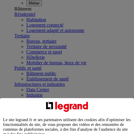
Métier
Bâtiment
Résidentiel
Habitation
Logement connecté
Logement adapté et autonomie
Tertiaire
Bureau, tertiaire
Tertiaire de proximité
Commerce et sport
Hôtellerie
Mobilier de bureau, lieux de vie
Public et santé
Bâtiment public
Établissement de santé
Infrastructures et industries
Data Center
Industrie
Infrastructures
À la une
Contrôler et planifier le fonctionnement des appareils
électriques avec le contacteur connecté
Le site legrand.fr et ses partenaires utilisent des cookies afin d'optimiser les
Répartir et optimiser son tableau électrique
fonctionnalités du site, de vous proposer des vidéos et des remontées de
Legrand Data Center Solutions : concentrer les
contenus de plateformes sociales, à des fins d'analyse de l'audience du site
expertises au service de vos performances