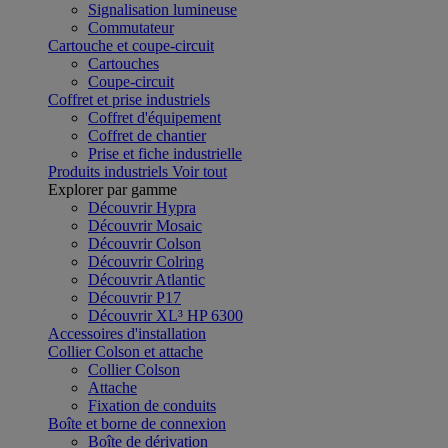
Signalisation lumineuse
Commutateur
Cartouche et coupe-circuit
Cartouches
Coupe-circuit
Coffret et prise industriels
Coffret d'équipement
Coffret de chantier
Prise et fiche industrielle
Produits industriels
Voir tout
Explorer par gamme
Découvrir Hypra
Découvrir Mosaic
Découvrir Colson
Découvrir Colring
Découvrir Atlantic
Découvrir P17
Découvrir XL³ HP 6300
Accessoires d'installation
Collier Colson et attache
Collier Colson
Attache
Fixation de conduits
Boîte et borne de connexion
Boîte de dérivation