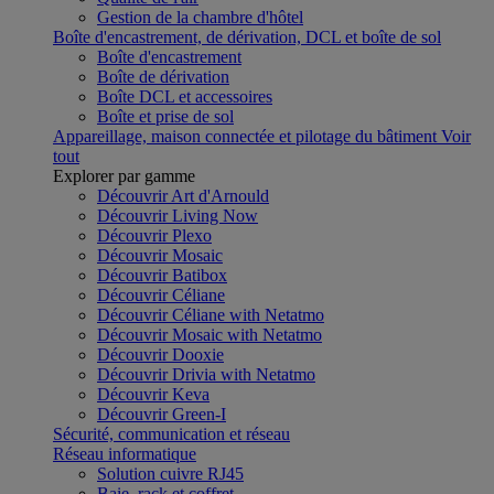
Gestion de la chambre d'hôtel
Boîte d'encastrement, de dérivation, DCL et boîte de sol
Boîte d'encastrement
Boîte de dérivation
Boîte DCL et accessoires
Boîte et prise de sol
Appareillage, maison connectée et pilotage du bâtiment
Voir
tout
Explorer par gamme
Découvrir Art d'Arnould
Découvrir Living Now
Découvrir Plexo
Découvrir Mosaic
Découvrir Batibox
Découvrir Céliane
Découvrir Céliane with Netatmo
Découvrir Mosaic with Netatmo
Découvrir Dooxie
Découvrir Drivia with Netatmo
Découvrir Keva
Découvrir Green-I
Sécurité, communication et réseau
Réseau informatique
Solution cuivre RJ45
Baie, rack et coffret