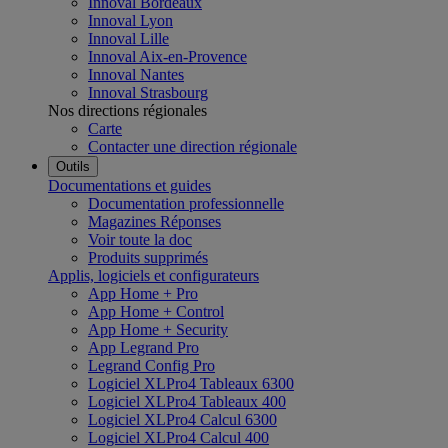
Innoval Bordeaux
Innoval Lyon
Innoval Lille
Innoval Aix-en-Provence
Innoval Nantes
Innoval Strasbourg
Nos directions régionales
Carte
Contacter une direction régionale
Outils
Documentations et guides
Documentation professionnelle
Magazines Réponses
Voir toute la doc
Produits supprimés
Applis, logiciels et configurateurs
App Home + Pro
App Home + Control
App Home + Security
App Legrand Pro
Legrand Config Pro
Logiciel XLPro4 Tableaux 6300
Logiciel XLPro4 Tableaux 400
Logiciel XLPro4 Calcul 6300
Logiciel XLPro4 Calcul 400