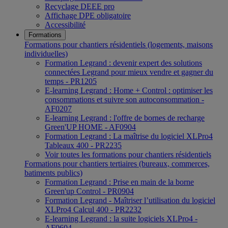
Recyclage DEEE pro
Affichage DPE obligatoire
Accessibilité
Formations
Formations pour chantiers résidentiels (logements, maisons
individuelles)
Formation Legrand : devenir expert des solutions
connectées Legrand pour mieux vendre et gagner du
temps - PR1205
E-learning Legrand : Home + Control : optimiser les
consommations et suivre son autoconsommation -
AF0207
E-learning Legrand : l'offre de bornes de recharge
Green'UP HOME - AF0904
Formation Legrand : La maîtrise du logiciel XLPro4
Tableaux 400 - PR2235
Voir toutes les formations pour chantiers résidentiels
Formations pour chantiers tertiaires (bureaux, commerces,
batiments publics)
Formation Legrand : Prise en main de la borne
Green'up Control - PR0904
Formation Legrand - Maîtriser l’utilisation du logiciel
XLPro4 Calcul 400 - PR2232
E-learning Legrand : la suite logiciels XLPro4 -
AF0604