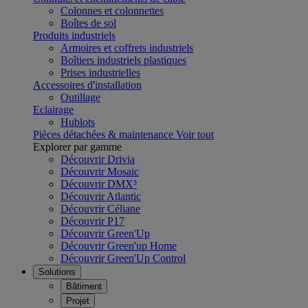
Colonnes et colonnettes
Boîtes de sol
Produits industriels
Armoires et coffrets industriels
Boîtiers industriels plastiques
Prises industrielles
Accessoires d'installation
Outillage
Eclairage
Hublots
Pièces détachées & maintenance
Voir tout
Explorer par gamme
Découvrir Drivia
Découvrir Mosaic
Découvrir DMX³
Découvrir Atlantic
Découvrir Céliane
Découvrir P17
Découvrir Green'Up
Découvrir Green'up Home
Découvrir Green'Up Control
Solutions
Bâtiment
Projet