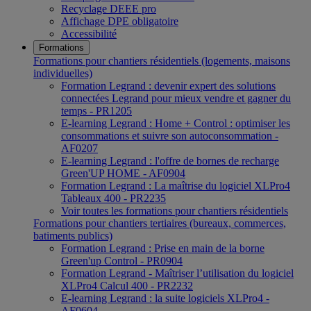
Recyclage DEEE pro
Affichage DPE obligatoire
Accessibilité
Formations
Formations pour chantiers résidentiels (logements, maisons
individuelles)
Formation Legrand : devenir expert des solutions
connectées Legrand pour mieux vendre et gagner du
temps - PR1205
E-learning Legrand : Home + Control : optimiser les
consommations et suivre son autoconsommation -
AF0207
E-learning Legrand : l'offre de bornes de recharge
Green'UP HOME - AF0904
Formation Legrand : La maîtrise du logiciel XLPro4
Tableaux 400 - PR2235
Voir toutes les formations pour chantiers résidentiels
Formations pour chantiers tertiaires (bureaux, commerces,
batiments publics)
Formation Legrand : Prise en main de la borne
Green'up Control - PR0904
Formation Legrand - Maîtriser l’utilisation du logiciel
XLPro4 Calcul 400 - PR2232
E-learning Legrand : la suite logiciels XLPro4 -
AF0604