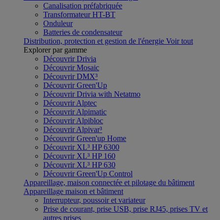
Canalisation préfabriquée
Transformateur HT-BT
Onduleur
Batteries de condensateur
Distribution, protection et gestion de l'énergie
Voir tout
Explorer par gamme
Découvrir Drivia
Découvrir Mosaic
Découvrir DMX³
Découvrir Green'Up
Découvrir Drivia with Netatmo
Découvrir Alptec
Découvrir Alpimatic
Découvrir Alpibloc
Découvrir Alpivar³
Découvrir Green'up Home
Découvrir XL³ HP 6300
Découvrir XL³ HP 160
Découvrir XL³ HP 630
Découvrir Green'Up Control
Appareillage, maison connectée et pilotage du bâtiment
Appareillage maison et bâtiment
Interrupteur, poussoir et variateur
Prise de courant, prise USB, prise RJ45, prises TV et
autres prises