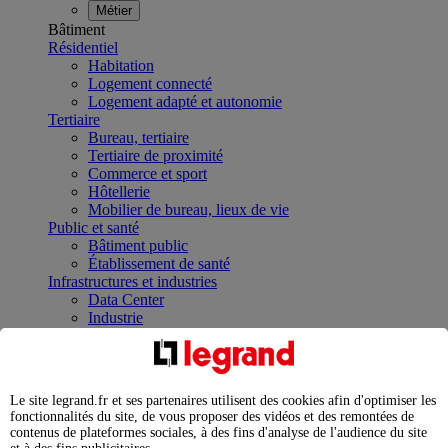
Métier
Bâtiment
Résidentiel
Habitation
Logement connecté
Logement adapté et autonomie
Tertiaire
Bureau, tertiaire
Tertiaire de proximité
Commerce et sport
Hôtellerie
Mobilier de bureau, lieux de vie
Public et santé
Bâtiment public
Établissement de santé
Infrastructures et industries
Data Center
Industrie
Infrastructures
À la une
Contrôler et planifier le fonctionnement des appareils
électriques avec le contacteur connecté
Le site legrand.fr et ses partenaires utilisent des cookies afin d'optimiser les
Répartir et optimiser son tableau électrique
fonctionnalités du site, de vous proposer des vidéos et des remontées de
Legrand Data Center Solutions : concentrer les
contenus de plateformes sociales, à des fins d'analyse de l'audience du site
expertises au service de vos performances