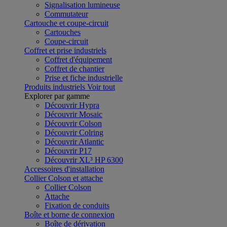
Signalisation lumineuse
Commutateur
Cartouche et coupe-circuit
Cartouches
Coupe-circuit
Coffret et prise industriels
Coffret d'équipement
Coffret de chantier
Prise et fiche industrielle
Produits industriels
Voir tout
Explorer par gamme
Découvrir Hypra
Découvrir Mosaic
Découvrir Colson
Découvrir Colring
Découvrir Atlantic
Découvrir P17
Découvrir XL³ HP 6300
Accessoires d'installation
Collier Colson et attache
Collier Colson
Attache
Fixation de conduits
Boîte et borne de connexion
Boîte de dérivation