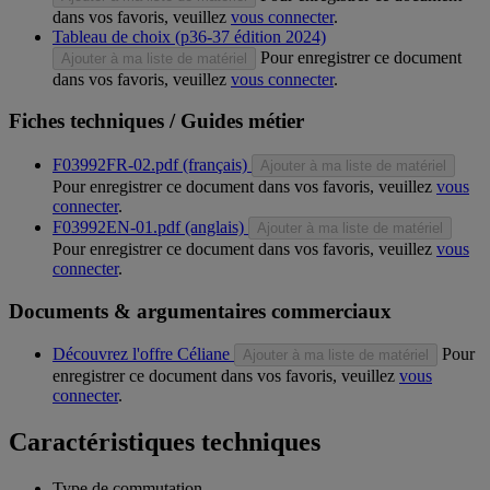
dans vos favoris, veuillez
vous connecter
.
Tableau de choix (p36-37 édition 2024)
Pour enregistrer ce document
Ajouter à ma liste de matériel
dans vos favoris, veuillez
vous connecter
.
Fiches techniques / Guides métier
F03992FR-02.pdf (français)
Ajouter à ma liste de matériel
Pour enregistrer ce document dans vos favoris, veuillez
vous
connecter
.
F03992EN-01.pdf (anglais)
Ajouter à ma liste de matériel
Pour enregistrer ce document dans vos favoris, veuillez
vous
connecter
.
Documents & argumentaires commerciaux
Découvrez l'offre Céliane
Pour
Ajouter à ma liste de matériel
enregistrer ce document dans vos favoris, veuillez
vous
connecter
.
Caractéristiques techniques
Type de commutation