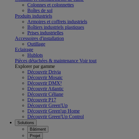
Colonnes et colonnettes
Boîtes de sol
Produits industriels
Armoires et coffrets industriels
Boîtiers industriels plastiques
Prises industrielles
Accessoires d'installation
Outillage
Eclairage
Hublots
Pièces détachées & maintenance
Voir tout
Explorer par gamme
Découvrir Drivia
Découvrir Mosaic
Découvrir DMX³
Découvrir Atlantic
Découvrir Céliane
Découvrir P17
Découvrir Green'Up
Découvrir Green'up Home
Découvrir Green'Up Control
Solutions
Bâtiment
Projet