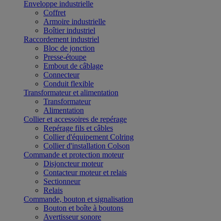
Enveloppe industrielle
Coffret
Armoire industrielle
Boîtier industriel
Raccordement industriel
Bloc de jonction
Presse-étoupe
Embout de câblage
Connecteur
Conduit flexible
Transformateur et alimentation
Transformateur
Alimentation
Collier et accessoires de repérage
Repérage fils et câbles
Collier d'équipement Colring
Collier d'installation Colson
Commande et protection moteur
Disjoncteur moteur
Contacteur moteur et relais
Sectionneur
Relais
Commande, bouton et signalisation
Bouton et boîte à boutons
Avertisseur sonore