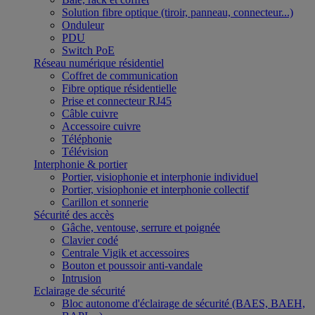
Solution fibre optique (tiroir, panneau, connecteur...)
Onduleur
PDU
Switch PoE
Réseau numérique résidentiel
Coffret de communication
Fibre optique résidentielle
Prise et connecteur RJ45
Câble cuivre
Accessoire cuivre
Téléphonie
Télévision
Interphonie & portier
Portier, visiophonie et interphonie individuel
Portier, visiophonie et interphonie collectif
Carillon et sonnerie
Sécurité des accès
Gâche, ventouse, serrure et poignée
Clavier codé
Centrale Vigik et accessoires
Bouton et poussoir anti-vandale
Intrusion
Eclairage de sécurité
Bloc autonome d'éclairage de sécurité (BAES, BAEH,