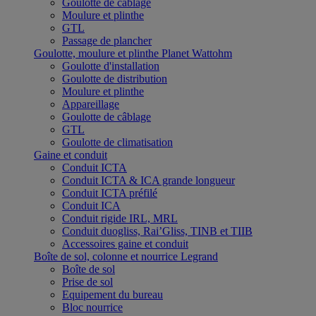
Goulotte de câblage
Moulure et plinthe
GTL
Passage de plancher
Goulotte, moulure et plinthe Planet Wattohm
Goulotte d'installation
Goulotte de distribution
Moulure et plinthe
Appareillage
Goulotte de câblage
GTL
Goulotte de climatisation
Gaine et conduit
Conduit ICTA
Conduit ICTA & ICA grande longueur
Conduit ICTA préfilé
Conduit ICA
Conduit rigide IRL, MRL
Conduit duogliss, Rai’Gliss, TINB et TIIB
Accessoires gaine et conduit
Boîte de sol, colonne et nourrice Legrand
Boîte de sol
Prise de sol
Equipement du bureau
Bloc nourrice