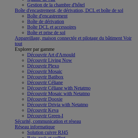
Gestion de la chambre d'hôtel
Boîte d'encastrement, de dérivation, DCL et boîte de sol
Boîte d'encastrement
Boîte de dérivation
Boîte DCL et accessoires
Boîte et prise de sol
Appareillage, maison connectée et pilotage du bâtiment
Voir
tout
Explorer par gamme
Découvrir Art d'Arnould
Découvrir Living Now
Découvrir Plexo
Découvrir Mosaic
Découvrir Batibox
Découvrir Céliane
Découvrir Céliane with Netatmo
Découvrir Mosaic with Netatmo
Découvrir Dooxie
Découvrir Drivia with Netatmo
Découvrir Keva
Découvrir Green-I
Sécurité, communication et réseau
Réseau informatique
Solution cuivre RJ45
Baie, rack et coffret