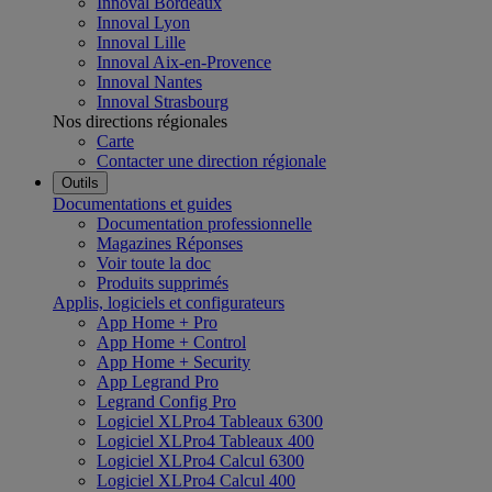
Innoval Bordeaux
Innoval Lyon
Innoval Lille
Innoval Aix-en-Provence
Innoval Nantes
Innoval Strasbourg
Nos directions régionales
Carte
Contacter une direction régionale
Outils
Documentations et guides
Documentation professionnelle
Magazines Réponses
Voir toute la doc
Produits supprimés
Applis, logiciels et configurateurs
App Home + Pro
App Home + Control
App Home + Security
App Legrand Pro
Legrand Config Pro
Logiciel XLPro4 Tableaux 6300
Logiciel XLPro4 Tableaux 400
Logiciel XLPro4 Calcul 6300
Logiciel XLPro4 Calcul 400