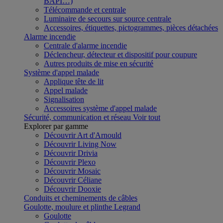
BAPI…)
Télécommande et centrale
Luminaire de secours sur source centrale
Accessoires, étiquettes, pictogrammes, pièces détachées
Alarme incendie
Centrale d'alarme incendie
Déclencheur, détecteur et dispositif pour coupure
Autres produits de mise en sécurité
Système d'appel malade
Applique tête de lit
Appel malade
Signalisation
Accessoires système d'appel malade
Sécurité, communication et réseau
Voir tout
Explorer par gamme
Découvrir Art d'Arnould
Découvrir Living Now
Découvrir Drivia
Découvrir Plexo
Découvrir Mosaic
Découvrir Céliane
Découvrir Dooxie
Conduits et cheminements de câbles
Goulotte, moulure et plinthe Legrand
Goulotte