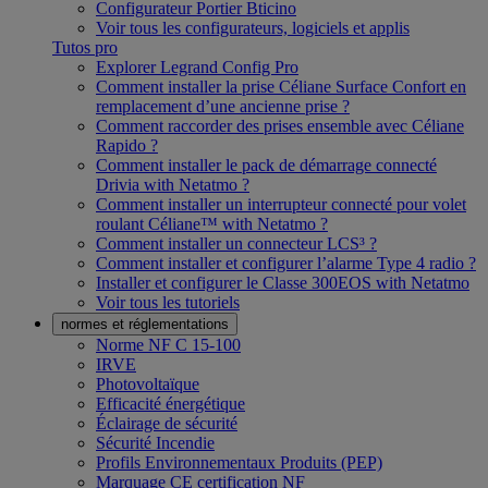
Configurateur Portier Bticino
Voir tous les configurateurs, logiciels et applis
Tutos pro
Explorer Legrand Config Pro
Comment installer la prise Céliane Surface Confort en
remplacement d’une ancienne prise ?
Comment raccorder des prises ensemble avec Céliane
Rapido ?
Comment installer le pack de démarrage connecté
Drivia with Netatmo ?
Comment installer un interrupteur connecté pour volet
roulant Céliane™ with Netatmo ?
Comment installer un connecteur LCS³ ?
Comment installer et configurer l’alarme Type 4 radio ?
Installer et configurer le Classe 300EOS with Netatmo
Voir tous les tutoriels
normes et réglementations
Norme NF C 15-100
IRVE
Photovoltaïque
Efficacité énergétique
Éclairage de sécurité
Sécurité Incendie
Profils Environnementaux Produits (PEP)
Marquage CE certification NF