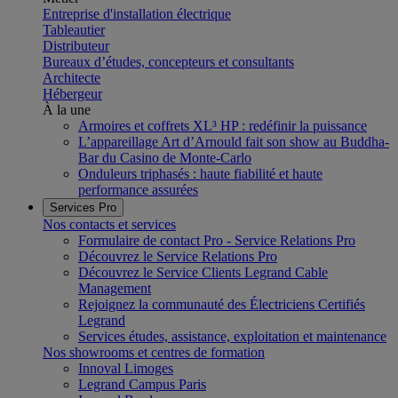
Entreprise d'installation électrique
Tableautier
Distributeur
Bureaux d’études, concepteurs et consultants
Architecte
Hébergeur
À la une
Armoires et coffrets XL³ HP : redéfinir la puissance
L’appareillage Art d’Arnould fait son show au Buddha-
Bar du Casino de Monte-Carlo
Onduleurs triphasés : haute fiabilité et haute
performance assurées
Services Pro
Nos contacts et services
Formulaire de contact Pro - Service Relations Pro
Découvrez le Service Relations Pro
Découvrez le Service Clients Legrand Cable
Management
Rejoignez la communauté des Électriciens Certifiés
Legrand
Services études, assistance, exploitation et maintenance
Nos showrooms et centres de formation
Innoval Limoges
Legrand Campus Paris