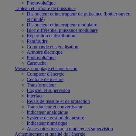
Photovoltaïque
Tableau et armoire de puissance
Disjoncteur et interrupteur de puissance (boîtier ouvert
et moulé)
Disjoncteur et interrupteur modulaire
Bloc différentiel puissance modulaire
Répartition et distribution
Parafoudre
Commande et signalisation
Armoire électrique
Photovoltaïque
Cartouche
Mesure, comptage et supervision
Compteur d'énergie
Centrale de mesure
Transformateur
Logiciel et supervision
Interface
Relais de mesure et de protection
Transducteur et convertisseur
Indicateur analogique
Système de gestion de mesure
Indicateur numérique
Accessoires mesure, comptage et supervision
Acheminement et qualité de l'énergie