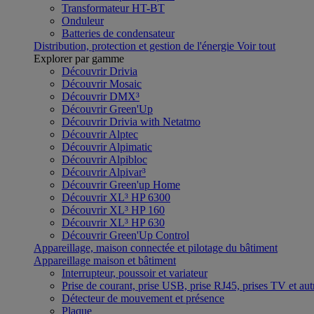
Transformateur HT-BT
Onduleur
Batteries de condensateur
Distribution, protection et gestion de l'énergie
Voir tout
Explorer par gamme
Découvrir Drivia
Découvrir Mosaic
Découvrir DMX³
Découvrir Green'Up
Découvrir Drivia with Netatmo
Découvrir Alptec
Découvrir Alpimatic
Découvrir Alpibloc
Découvrir Alpivar³
Découvrir Green'up Home
Découvrir XL³ HP 6300
Découvrir XL³ HP 160
Découvrir XL³ HP 630
Découvrir Green'Up Control
Appareillage, maison connectée et pilotage du bâtiment
Appareillage maison et bâtiment
Interrupteur, poussoir et variateur
Prise de courant, prise USB, prise RJ45, prises TV et aut
Détecteur de mouvement et présence
Plaque