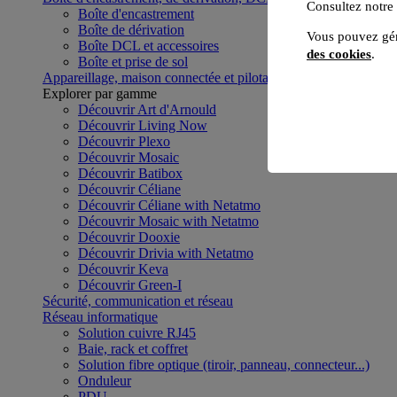
Consultez notre
Boîte d'encastrement
Boîte de dérivation
Vous pouvez gér
Boîte DCL et accessoires
des cookies
.
Boîte et prise de sol
Appareillage, maison connectée et pilotage du bâtiment
Voir to
Explorer par gamme
Découvrir Art d'Arnould
Découvrir Living Now
Découvrir Plexo
Découvrir Mosaic
Découvrir Batibox
Découvrir Céliane
Découvrir Céliane with Netatmo
Découvrir Mosaic with Netatmo
Découvrir Dooxie
Découvrir Drivia with Netatmo
Découvrir Keva
Découvrir Green-I
Sécurité, communication et réseau
Réseau informatique
Solution cuivre RJ45
Baie, rack et coffret
Solution fibre optique (tiroir, panneau, connecteur...)
Onduleur
PDU