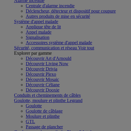
Alarme incendie
Centrale d'alarme incendie
Déclencheur, détecteur et dispositif pour coupure
Autres produits de mise en sécurité
Système d'appel malade
Applique tête de lit
Appel malade
Signalisation
Accessoires système d'appel malade
Sécurité, communication et réseau
Voir tout
Explorer par gamme
Découvrir Art d'Arnould
Découvrir Living Now
Découvrir Drivia
Découvrir Plexo
Découvrir Mosaic
Découvrir Céliane
Découvrir Dooxie
Conduits et cheminements de câbles
Goulotte, moulure et plinthe Legrand
Goulotte
Goulotte de câblage
Moulure et plinthe
GTL
Passage de plancher