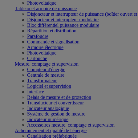
Photovoltaïque
Tableau et armoire de puissance
Disjoncteur et interrupteur de puissance (boîtier ouvert e
Disjoncteur et interrupteur modulaire
Bloc différentiel puissance modulaire
Répartition et distribution
Parafoudre
Commande et signalisation
Armoire électrique
Photovoltaïque
Cartouche
Mesure, comptage et supervision
Compteur d'énergie
Centrale de mesure
Transformateur
Logiciel et supervision
Interface
Relais de mesure et de protection
Transducteur et convertisseur
Indicateur analogique
Système de gestion de mesure
Indicateur numérique
Accessoires mesure, comptage et supervision
Acheminement et qualité de l'énergie
Canalisation préfabriquée