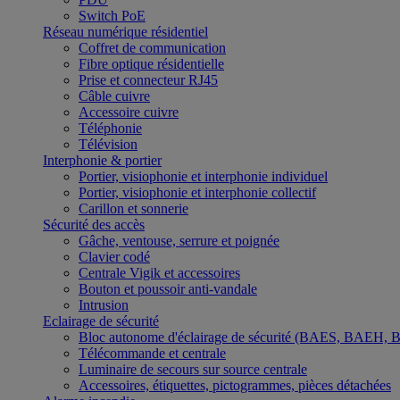
Switch PoE
Réseau numérique résidentiel
Coffret de communication
Fibre optique résidentielle
Prise et connecteur RJ45
Câble cuivre
Accessoire cuivre
Téléphonie
Télévision
Interphonie & portier
Portier, visiophonie et interphonie individuel
Portier, visiophonie et interphonie collectif
Carillon et sonnerie
Sécurité des accès
Gâche, ventouse, serrure et poignée
Clavier codé
Centrale Vigik et accessoires
Bouton et poussoir anti-vandale
Intrusion
Eclairage de sécurité
Bloc autonome d'éclairage de sécurité (BAES, BAEH,
Télécommande et centrale
Luminaire de secours sur source centrale
Accessoires, étiquettes, pictogrammes, pièces détachées