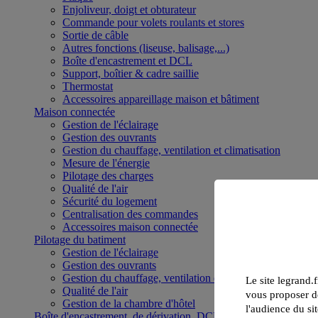
Enjoliveur, doigt et obturateur
Commande pour volets roulants et stores
Sortie de câble
Autres fonctions (liseuse, balisage,...)
Boîte d'encastrement et DCL
Support, boîtier & cadre saillie
Thermostat
Accessoires appareillage maison et bâtiment
Maison connectée
Gestion de l'éclairage
Gestion des ouvrants
Gestion du chauffage, ventilation et climatisation
Mesure de l'énergie
Pilotage des charges
Qualité de l'air
Sécurité du logement
Centralisation des commandes
Accessoires maison connectée
Pilotage du batiment
Gestion de l'éclairage
Gestion des ouvrants
Gestion du chauffage, ventilation et climatisation
Le site legrand.f
Qualité de l'air
vous proposer de
Gestion de la chambre d'hôtel
l'audience du sit
Boîte d'encastrement, de dérivation, DCL et boîte de sol