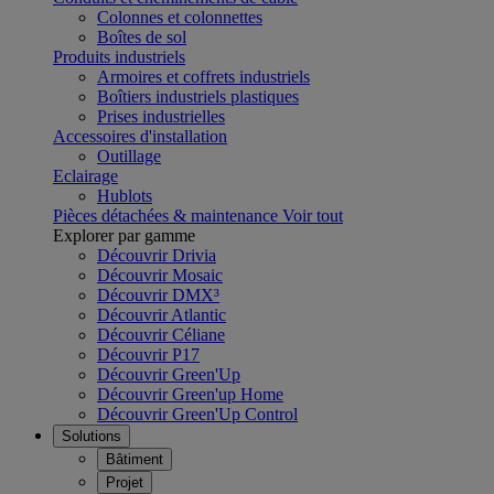
Colonnes et colonnettes
Boîtes de sol
Produits industriels
Armoires et coffrets industriels
Boîtiers industriels plastiques
Prises industrielles
Accessoires d'installation
Outillage
Eclairage
Hublots
Pièces détachées & maintenance
Voir tout
Explorer par gamme
Découvrir Drivia
Découvrir Mosaic
Découvrir DMX³
Découvrir Atlantic
Découvrir Céliane
Découvrir P17
Découvrir Green'Up
Découvrir Green'up Home
Découvrir Green'Up Control
Solutions
Bâtiment
Projet