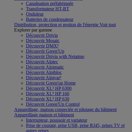
Canalisation préfabriquée
Transformateur HT-BT
Onduleur
Batteries de condensateur
Distribution, protection et gestion de l'énergie
Voir tout
Explorer par gamme
Découvrir Drivia
Découvrir Mosaic
Découvrir DMX³
Découvrir Green'Up
Découvrir Drivia with Netatmo
Découvrir Alptec
Découvrir Alpimatic
Découvrir Alpibloc
Découvrir Alpivar³
Découvrir Green'up Home
Découvrir XL³ HP 6300
Découvrir XL³ HP 160
Découvrir XL³ HP 630
Découvrir Green'Up Control
Appareillage, maison connectée et pilotage du bâtiment
Appareillage maison et bâtiment
Interrupteur, poussoir et variateur
Prise de courant, prise USB, prise RJ45, prises TV et
autres prises