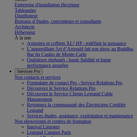
Entreprise d'installation électrique
Tableautier
Distributeur
Bureaux d’études, concepteurs et consultants
Architecte
Hébergeur
À la une
Armoires et coffrets XL³ HP : redéfinir la puissance
L’appareillage Art d’Arnould fait son show au Buddha-
Bar du Casino de Monte-Carlo
Onduleurs triphasés : haute fiabilité et haute
performance assurées
Services Pro
Nos contacts et services
Formulaire de contact Pro - Service Relations Pro
Découvrez le Service Relations Pro
Découvrez le Service Clients Legrand Cable
Management
Rejoignez la communauté des Électriciens Certifiés
Legrand
Services études, assistance, exploitation et maintenance
Nos showrooms et centres de formation
Innoval Limoges
Legrand Campus Paris