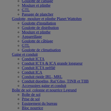
Goulotte de câblage
Moulure et plinthe
GTL
Passage de plancher
Goulotte, moulure et plinthe Planet Wattohm
Goulotte d'installation
Goulotte de distribution
Moulure et plinthe
Appareillage
Goulotte de câblage
GTL
Goulotte de climatisation
Gaine et conduit
Conduit ICTA
Conduit ICTA & ICA grande longueur
Conduit ICTA préfilé
Conduit ICA
Conduit rigide IRL, MRL
Conduit duogliss, Rai’Gliss, TINB et TIIB
Accessoires gaine et conduit
Boîte de sol, colonne et nourrice Legrand
Boîte de sol
Prise de sol
Equipement du bureau
Bloc nourrice