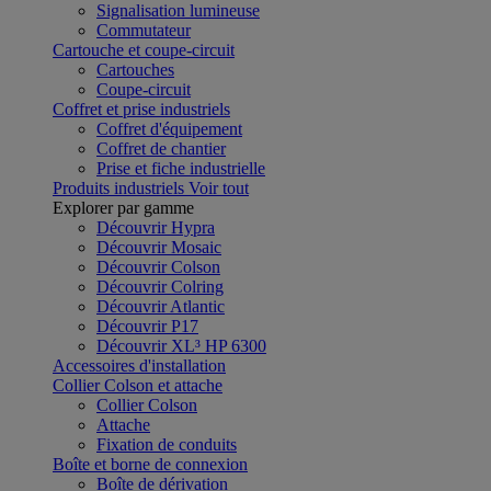
Signalisation lumineuse
Commutateur
Cartouche et coupe-circuit
Cartouches
Coupe-circuit
Coffret et prise industriels
Coffret d'équipement
Coffret de chantier
Prise et fiche industrielle
Produits industriels
Voir tout
Explorer par gamme
Découvrir Hypra
Découvrir Mosaic
Découvrir Colson
Découvrir Colring
Découvrir Atlantic
Découvrir P17
Découvrir XL³ HP 6300
Accessoires d'installation
Collier Colson et attache
Collier Colson
Attache
Fixation de conduits
Boîte et borne de connexion
Boîte de dérivation