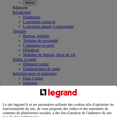
Métier
Bâtiment
Résidentiel
Habitation
Logement connecté
Logement adapté et autonomie
Tertiaire
Bureau, tertiaire
Tertiaire de proximité
Commerce et sport
Hôtellerie
Mobilier de bureau, lieux de vie
Public et santé
Bâtiment public
Établissement de santé
Infrastructures et industries
Data Center
Industrie
Infrastructures
À la une
Contrôler et planifier le fonctionnement des appareils
électriques avec le contacteur connecté
Le site legrand.fr et ses partenaires utilisent des cookies afin d'optimiser les
Répartir et optimiser son tableau électrique
fonctionnalités du site, de vous proposer des vidéos et des remontées de
Legrand Data Center Solutions : concentrer les
contenus de plateformes sociales, à des fins d'analyse de l'audience du site
expertises au service de vos performances