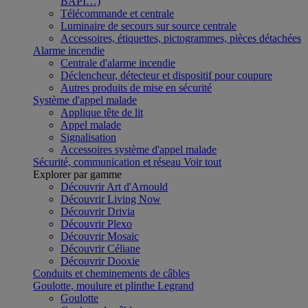
BAPI…)
Télécommande et centrale
Luminaire de secours sur source centrale
Accessoires, étiquettes, pictogrammes, pièces détachées
Alarme incendie
Centrale d'alarme incendie
Déclencheur, détecteur et dispositif pour coupure
Autres produits de mise en sécurité
Système d'appel malade
Applique tête de lit
Appel malade
Signalisation
Accessoires système d'appel malade
Sécurité, communication et réseau
Voir tout
Explorer par gamme
Découvrir Art d'Arnould
Découvrir Living Now
Découvrir Drivia
Découvrir Plexo
Découvrir Mosaic
Découvrir Céliane
Découvrir Dooxie
Conduits et cheminements de câbles
Goulotte, moulure et plinthe Legrand
Goulotte