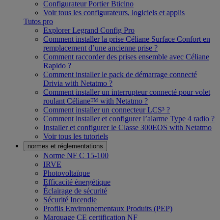
Configurateur Portier Bticino
Voir tous les configurateurs, logiciels et applis
Tutos pro
Explorer Legrand Config Pro
Comment installer la prise Céliane Surface Confort en
remplacement d’une ancienne prise ?
Comment raccorder des prises ensemble avec Céliane
Rapido ?
Comment installer le pack de démarrage connecté
Drivia with Netatmo ?
Comment installer un interrupteur connecté pour volet
roulant Céliane™ with Netatmo ?
Comment installer un connecteur LCS³ ?
Comment installer et configurer l’alarme Type 4 radio ?
Installer et configurer le Classe 300EOS with Netatmo
Voir tous les tutoriels
normes et réglementations
Norme NF C 15-100
IRVE
Photovoltaïque
Efficacité énergétique
Éclairage de sécurité
Sécurité Incendie
Profils Environnementaux Produits (PEP)
Marquage CE certification NF