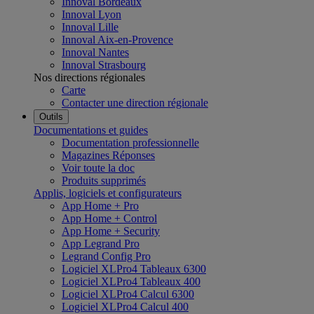
Innoval Bordeaux
Innoval Lyon
Innoval Lille
Innoval Aix-en-Provence
Innoval Nantes
Innoval Strasbourg
Nos directions régionales
Carte
Contacter une direction régionale
Outils
Documentations et guides
Documentation professionnelle
Magazines Réponses
Voir toute la doc
Produits supprimés
Applis, logiciels et configurateurs
App Home + Pro
App Home + Control
App Home + Security
App Legrand Pro
Legrand Config Pro
Logiciel XLPro4 Tableaux 6300
Logiciel XLPro4 Tableaux 400
Logiciel XLPro4 Calcul 6300
Logiciel XLPro4 Calcul 400