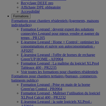
Recyclage DEEE pro
Affichage DPE obligatoire
Accessibilité
Formations
Formations pour chantiers résidentiels (logements, maisons
individuelles)
Formation Legrand : devenir expert des solutions
connectées Legrand pour mieux vendre et gagner du
temps - PR1205
E-learning Legrand : Home + Control : optimiser les
consommations et suivre son autoconsommation -
AF0207
E-learning Legrand : l'offre de bornes de recharge
Green'UP HOME - AF0904
Formation Legrand : La maîtrise du logiciel XLPro4
Tableaux 400 - PR2235
Voir toutes les formations pour chantiers résidentiels
Formations pour chantiers tertiaires (bureaux, commerces,
batiments publics)
Formation Legrand : Prise en main de la borne
Green'up Control - PR0904
Formation Legrand - Maîtriser l’utilisation du logiciel
XLPro4 Calcul 400 - PR2232
E-learning Legrand : la suite logiciels XLPro4 -
AF0604