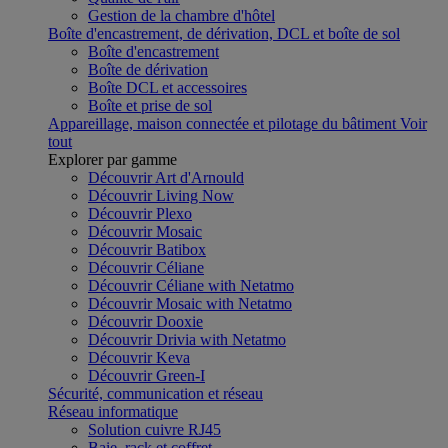
Gestion de la chambre d'hôtel
Boîte d'encastrement, de dérivation, DCL et boîte de sol
Boîte d'encastrement
Boîte de dérivation
Boîte DCL et accessoires
Boîte et prise de sol
Appareillage, maison connectée et pilotage du bâtiment
Voir
tout
Explorer par gamme
Découvrir Art d'Arnould
Découvrir Living Now
Découvrir Plexo
Découvrir Mosaic
Découvrir Batibox
Découvrir Céliane
Découvrir Céliane with Netatmo
Découvrir Mosaic with Netatmo
Découvrir Dooxie
Découvrir Drivia with Netatmo
Découvrir Keva
Découvrir Green-I
Sécurité, communication et réseau
Réseau informatique
Solution cuivre RJ45
Baie, rack et coffret