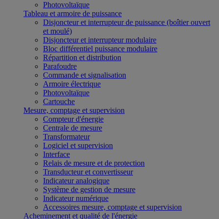
Photovoltaïque
Tableau et armoire de puissance
Disjoncteur et interrupteur de puissance (boîtier ouvert
et moulé)
Disjoncteur et interrupteur modulaire
Bloc différentiel puissance modulaire
Répartition et distribution
Parafoudre
Commande et signalisation
Armoire électrique
Photovoltaïque
Cartouche
Mesure, comptage et supervision
Compteur d'énergie
Centrale de mesure
Transformateur
Logiciel et supervision
Interface
Relais de mesure et de protection
Transducteur et convertisseur
Indicateur analogique
Système de gestion de mesure
Indicateur numérique
Accessoires mesure, comptage et supervision
Acheminement et qualité de l'énergie