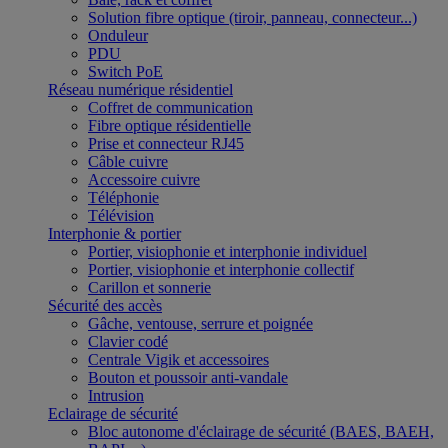
Solution fibre optique (tiroir, panneau, connecteur...)
Onduleur
PDU
Switch PoE
Réseau numérique résidentiel
Coffret de communication
Fibre optique résidentielle
Prise et connecteur RJ45
Câble cuivre
Accessoire cuivre
Téléphonie
Télévision
Interphonie & portier
Portier, visiophonie et interphonie individuel
Portier, visiophonie et interphonie collectif
Carillon et sonnerie
Sécurité des accès
Gâche, ventouse, serrure et poignée
Clavier codé
Centrale Vigik et accessoires
Bouton et poussoir anti-vandale
Intrusion
Eclairage de sécurité
Bloc autonome d'éclairage de sécurité (BAES, BAEH,