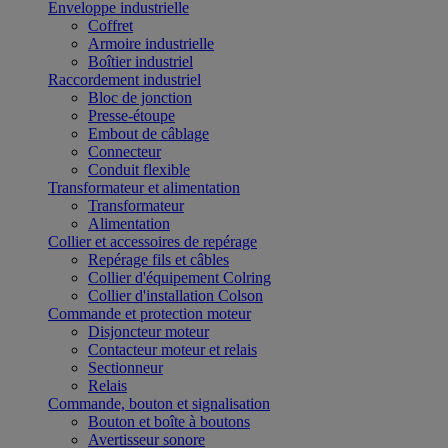
Enveloppe industrielle
Coffret
Armoire industrielle
Boîtier industriel
Raccordement industriel
Bloc de jonction
Presse-étoupe
Embout de câblage
Connecteur
Conduit flexible
Transformateur et alimentation
Transformateur
Alimentation
Collier et accessoires de repérage
Repérage fils et câbles
Collier d'équipement Colring
Collier d'installation Colson
Commande et protection moteur
Disjoncteur moteur
Contacteur moteur et relais
Sectionneur
Relais
Commande, bouton et signalisation
Bouton et boîte à boutons
Avertisseur sonore