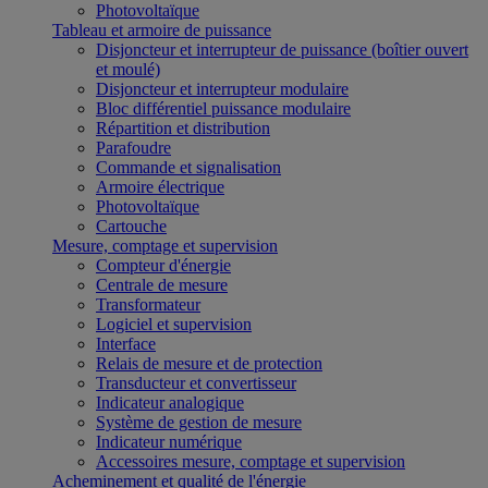
Photovoltaïque
Tableau et armoire de puissance
Disjoncteur et interrupteur de puissance (boîtier ouvert
et moulé)
Disjoncteur et interrupteur modulaire
Bloc différentiel puissance modulaire
Répartition et distribution
Parafoudre
Commande et signalisation
Armoire électrique
Photovoltaïque
Cartouche
Mesure, comptage et supervision
Compteur d'énergie
Centrale de mesure
Transformateur
Logiciel et supervision
Interface
Relais de mesure et de protection
Transducteur et convertisseur
Indicateur analogique
Système de gestion de mesure
Indicateur numérique
Accessoires mesure, comptage et supervision
Acheminement et qualité de l'énergie