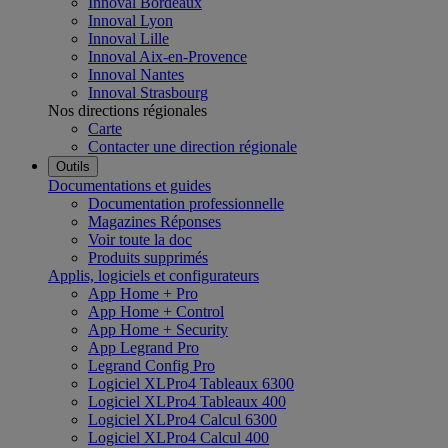
Innoval Bordeaux
Innoval Lyon
Innoval Lille
Innoval Aix-en-Provence
Innoval Nantes
Innoval Strasbourg
Nos directions régionales
Carte
Contacter une direction régionale
Outils
Documentations et guides
Documentation professionnelle
Magazines Réponses
Voir toute la doc
Produits supprimés
Applis, logiciels et configurateurs
App Home + Pro
App Home + Control
App Home + Security
App Legrand Pro
Legrand Config Pro
Logiciel XLPro4 Tableaux 6300
Logiciel XLPro4 Tableaux 400
Logiciel XLPro4 Calcul 6300
Logiciel XLPro4 Calcul 400