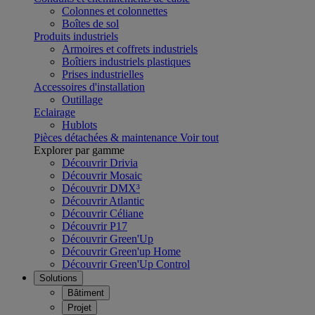
Colonnes et colonnettes
Boîtes de sol
Produits industriels
Armoires et coffrets industriels
Boîtiers industriels plastiques
Prises industrielles
Accessoires d'installation
Outillage
Eclairage
Hublots
Pièces détachées & maintenance
Voir tout
Explorer par gamme
Découvrir Drivia
Découvrir Mosaic
Découvrir DMX³
Découvrir Atlantic
Découvrir Céliane
Découvrir P17
Découvrir Green'Up
Découvrir Green'up Home
Découvrir Green'Up Control
Solutions
Bâtiment
Projet