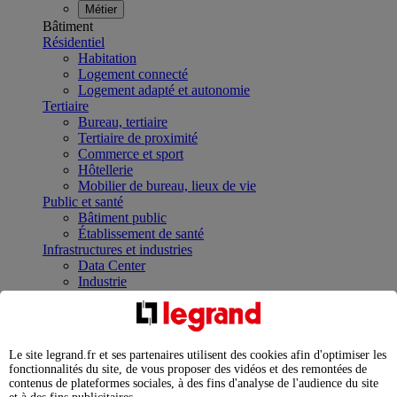
Métier
Bâtiment
Résidentiel
Habitation
Logement connecté
Logement adapté et autonomie
Tertiaire
Bureau, tertiaire
Tertiaire de proximité
Commerce et sport
Hôtellerie
Mobilier de bureau, lieux de vie
Public et santé
Bâtiment public
Établissement de santé
Infrastructures et industries
Data Center
Industrie
Infrastructures
À la une
Contrôler et planifier le fonctionnement des appareils
électriques avec le contacteur connecté
Le site legrand.fr et ses partenaires utilisent des cookies afin d'optimiser les
Répartir et optimiser son tableau électrique
fonctionnalités du site, de vous proposer des vidéos et des remontées de
Legrand Data Center Solutions : concentrer les
contenus de plateformes sociales, à des fins d'analyse de l'audience du site
expertises au service de vos performances