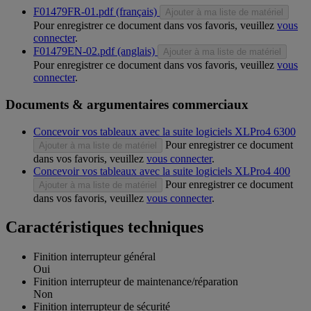
F01479FR-01.pdf (français)
Ajouter à ma liste de matériel
Pour enregistrer ce document dans vos favoris, veuillez
vous
connecter
.
F01479EN-02.pdf (anglais)
Ajouter à ma liste de matériel
Pour enregistrer ce document dans vos favoris, veuillez
vous
connecter
.
Documents & argumentaires commerciaux
Concevoir vos tableaux avec la suite logiciels XLPro4 6300
Pour enregistrer ce document
Ajouter à ma liste de matériel
dans vos favoris, veuillez
vous connecter
.
Concevoir vos tableaux avec la suite logiciels XLPro4 400
Pour enregistrer ce document
Ajouter à ma liste de matériel
dans vos favoris, veuillez
vous connecter
.
Caractéristiques techniques
Finition interrupteur général
Oui
Finition interrupteur de maintenance/réparation
Non
Finition interrupteur de sécurité