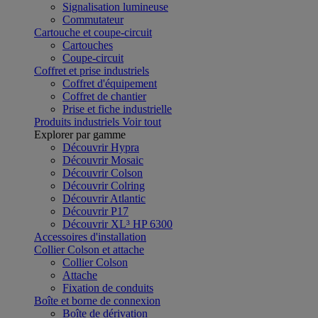
Signalisation lumineuse
Commutateur
Cartouche et coupe-circuit
Cartouches
Coupe-circuit
Coffret et prise industriels
Coffret d'équipement
Coffret de chantier
Prise et fiche industrielle
Produits industriels
Voir tout
Explorer par gamme
Découvrir Hypra
Découvrir Mosaic
Découvrir Colson
Découvrir Colring
Découvrir Atlantic
Découvrir P17
Découvrir XL³ HP 6300
Accessoires d'installation
Collier Colson et attache
Collier Colson
Attache
Fixation de conduits
Boîte et borne de connexion
Boîte de dérivation