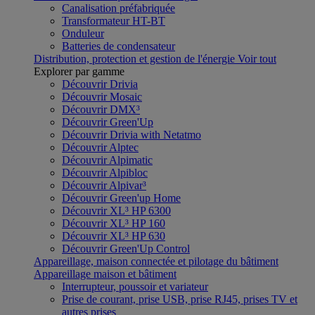
Canalisation préfabriquée
Transformateur HT-BT
Onduleur
Batteries de condensateur
Distribution, protection et gestion de l'énergie
Voir tout
Explorer par gamme
Découvrir Drivia
Découvrir Mosaic
Découvrir DMX³
Découvrir Green'Up
Découvrir Drivia with Netatmo
Découvrir Alptec
Découvrir Alpimatic
Découvrir Alpibloc
Découvrir Alpivar³
Découvrir Green'up Home
Découvrir XL³ HP 6300
Découvrir XL³ HP 160
Découvrir XL³ HP 630
Découvrir Green'Up Control
Appareillage, maison connectée et pilotage du bâtiment
Appareillage maison et bâtiment
Interrupteur, poussoir et variateur
Prise de courant, prise USB, prise RJ45, prises TV et
autres prises