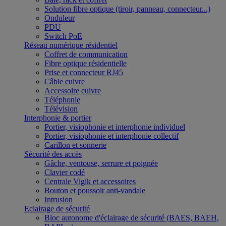
Solution fibre optique (tiroir, panneau, connecteur...)
Onduleur
PDU
Switch PoE
Réseau numérique résidentiel
Coffret de communication
Fibre optique résidentielle
Prise et connecteur RJ45
Câble cuivre
Accessoire cuivre
Téléphonie
Télévision
Interphonie & portier
Portier, visiophonie et interphonie individuel
Portier, visiophonie et interphonie collectif
Carillon et sonnerie
Sécurité des accès
Gâche, ventouse, serrure et poignée
Clavier codé
Centrale Vigik et accessoires
Bouton et poussoir anti-vandale
Intrusion
Eclairage de sécurité
Bloc autonome d'éclairage de sécurité (BAES, BAEH,