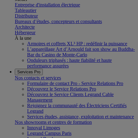
Entreprise d'installation électrique
Tableautier
Distributeur
Bureaux d’études, concepteurs et consultants
Architecte
Hébergeur
À la une
Armoires et coffrets XL³ HP : redéfinir la puissance
L’appareillage Art d’Arnould fait son show au Buddha-
Bar du Casino de Monte-Carlo
Onduleurs triphasés : haute fiabilité et haute
performance assurées
Services Pro
Nos contacts et services
Formulaire de contact Pro - Service Relations Pro
Découvrez le Service Relations Pro
Découvrez le Service Clients Legrand Cable
Management
Rejoignez la communauté des Électriciens Certifiés
Legrand
Services études, assistance, exploitation et maintenance
Nos showrooms et centres de formation
Innoval Limoges
Legrand Campus Paris