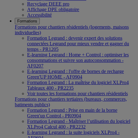
Recyclage DEEE pro
Affichage DPE obligatoire
Accessibilité
Formations
Formations pour chantiers résidentiels (logements, maisons
individuelles)
Formation Legrand : devenir expert des solutions
connectées Legrand pour mieux vendre et gagner du
temps - PR1205
E-learning Legrand : Home + Control : optimiser les
consommations et suivre son autoconsommation -
AF0207
E-learning Legrand : l'offre de bornes de recharge
Green'UP HOME - AF0904
Formation Legrand : La maîtrise du logiciel XLPro4
Tableaux 400 - PR2235
Voir toutes les formations pour chantiers résidentiels
Formations pour chantiers tertiaires (bureaux, commerces,
batiments publics)
Formation Legrand : Prise en main de la borne
Green'up Control - PR0904
Formation Legrand - Maîtriser l’utilisation du logiciel
XLPro4 Calcul 400 - PR2232
E-learning Legrand : la suite logiciels XLPro4 -
AF0604