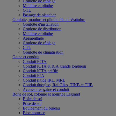
Goulotte de câblage
Moulure et plinthe
GTL
Passage de plancher
Goulotte, moulure et plinthe Planet Wattohm
Goulotte d'installation
Goulotte de distribution
Moulure et plinthe
Appareillage
Goulotte de câblage
GTL
Goulotte de climatisation
Gaine et conduit
Conduit ICTA
Conduit ICTA & ICA grande longueur
Conduit ICTA préfilé
Conduit ICA
Conduit rigide IRL, MRL
Conduit duogliss, Rai’Gliss, TINB et TIIB
Accessoires gaine et conduit
Boîte de sol, colonne et nourrice Legrand
Boîte de sol
Prise de sol
Equipement du bureau
Bloc nourrice