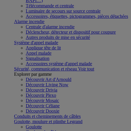
BAPI…)
Télécommande et centrale
Luminaire de secours sur source centrale
Accessoires, étiquettes, pictogrammes, pièces détachées
Alarme incendie
Centrale d'alarme incendie
Déclencheur, détecteur et dispositif pour coupure
Autres produits de mise en sécurité
Système d'appel malade
Applique tête de lit
Appel malade
Signalisation
Accessoires système d'appel malade
Sécurité, communication et réseau
Voir tout
Explorer par gamme
Découvrir Art d'Arnould
Découvrir Living Now
Découvrir Drivia
Découvrir Plexo
Découvrir Mosaic
Découvrir Céliane
Découvrir Dooxie
Conduits et cheminements de câbles
Goulotte, moulure et plinthe Legrand
Goulotte