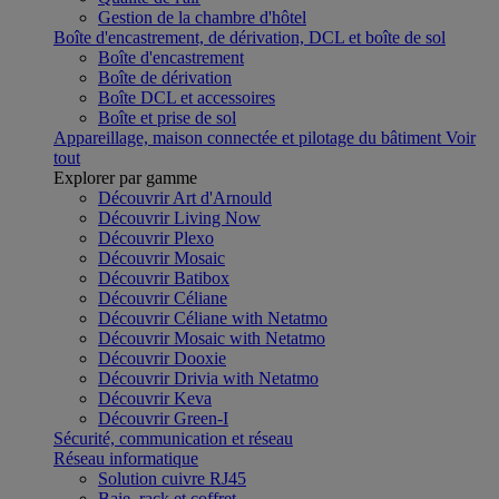
Gestion de la chambre d'hôtel
Boîte d'encastrement, de dérivation, DCL et boîte de sol
Boîte d'encastrement
Boîte de dérivation
Boîte DCL et accessoires
Boîte et prise de sol
Appareillage, maison connectée et pilotage du bâtiment
Voir
tout
Explorer par gamme
Découvrir Art d'Arnould
Découvrir Living Now
Découvrir Plexo
Découvrir Mosaic
Découvrir Batibox
Découvrir Céliane
Découvrir Céliane with Netatmo
Découvrir Mosaic with Netatmo
Découvrir Dooxie
Découvrir Drivia with Netatmo
Découvrir Keva
Découvrir Green-I
Sécurité, communication et réseau
Réseau informatique
Solution cuivre RJ45
Baie, rack et coffret