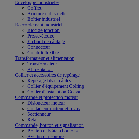
Enveloppe industrielle
Coffret
Armoire industrielle
Boîtier industriel
Raccordement industriel
Bloc de jonction
Presse-étoupe
Embout de câblage
Connecteur
Conduit flexible
Transformateur et alimentation
Transformateur
Alimentation
Collier et accessoires de repérage
Repérage fils et câbles
Collier d'équipement Colring
Collier d'installation Colson
Commande et protection moteur
Disjoncteur moteur
Contacteur moteur et relais
Sectionneur
Relais
Commande, bouton et signalisation
Bouton et boîte à boutons
Avertisseur sonore