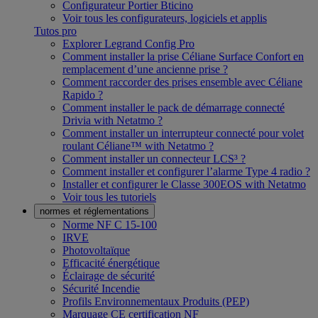
Configurateur Portier Bticino
Voir tous les configurateurs, logiciels et applis
Tutos pro
Explorer Legrand Config Pro
Comment installer la prise Céliane Surface Confort en
remplacement d’une ancienne prise ?
Comment raccorder des prises ensemble avec Céliane
Rapido ?
Comment installer le pack de démarrage connecté
Drivia with Netatmo ?
Comment installer un interrupteur connecté pour volet
roulant Céliane™ with Netatmo ?
Comment installer un connecteur LCS³ ?
Comment installer et configurer l’alarme Type 4 radio ?
Installer et configurer le Classe 300EOS with Netatmo
Voir tous les tutoriels
normes et réglementations
Norme NF C 15-100
IRVE
Photovoltaïque
Efficacité énergétique
Éclairage de sécurité
Sécurité Incendie
Profils Environnementaux Produits (PEP)
Marquage CE certification NF