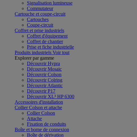
Signalisation lumineuse
Commutateur
Cartouche et coupe-circuit
Cartouches
Coupe-circuit
Coffret et prise industriels
Coffret d'équipement
Coffret de chantier
Prise et fiche industrielle
Produits industriels
Voir tout
Explorer par gamme
Découvrir Hypra
Découvrir Mosaic
Découvrir Colson
Découvrir Colring
Découvrir Atlantic
Découvrir P17
Découvrir XL³ HP 6300
Accessoires d'installation
Collier Colson et attache
Collier Colson
Attache
Fixation de conduits
Boîte et borne de connexion
Boîte de dérivation