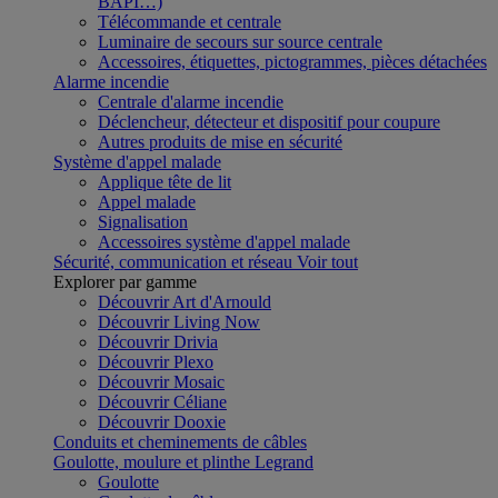
BAPI…)
Télécommande et centrale
Luminaire de secours sur source centrale
Accessoires, étiquettes, pictogrammes, pièces détachées
Alarme incendie
Centrale d'alarme incendie
Déclencheur, détecteur et dispositif pour coupure
Autres produits de mise en sécurité
Système d'appel malade
Applique tête de lit
Appel malade
Signalisation
Accessoires système d'appel malade
Sécurité, communication et réseau
Voir tout
Explorer par gamme
Découvrir Art d'Arnould
Découvrir Living Now
Découvrir Drivia
Découvrir Plexo
Découvrir Mosaic
Découvrir Céliane
Découvrir Dooxie
Conduits et cheminements de câbles
Goulotte, moulure et plinthe Legrand
Goulotte