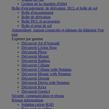
Gestion de la chambre d'hôtel
Boîte d'encastrement, de dérivation, DCL et boîte de sol
Boîte d'encastrement
Boîte de dérivation
Boîte DCL et accessoires
Boîte et prise de sol
Appareillage, maison connectée et pilotage du bâtiment
Voir
tout
Explorer par gamme
Découvrir Art d'Arnould
Découvrir Living Now
Découvrir Plexo
Découvrir Mosaic
Découvrir Batibox
Découvrir Céliane
Découvrir Céliane with Netatmo
Découvrir Mosaic with Netatmo
Découvrir Dooxie
Découvrir Drivia with Netatmo
Découvrir Keva
Découvrir Green-I
Sécurité, communication et réseau
Réseau informatique
Solution cuivre RJ45
Baie, rack et coffret