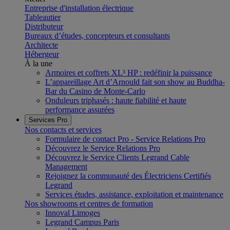
Entreprise d'installation électrique
Tableautier
Distributeur
Bureaux d’études, concepteurs et consultants
Architecte
Hébergeur
À la une
Armoires et coffrets XL³ HP : redéfinir la puissance
L’appareillage Art d’Arnould fait son show au Buddha-
Bar du Casino de Monte-Carlo
Onduleurs triphasés : haute fiabilité et haute
performance assurées
Services Pro
Nos contacts et services
Formulaire de contact Pro - Service Relations Pro
Découvrez le Service Relations Pro
Découvrez le Service Clients Legrand Cable
Management
Rejoignez la communauté des Électriciens Certifiés
Legrand
Services études, assistance, exploitation et maintenance
Nos showrooms et centres de formation
Innoval Limoges
Legrand Campus Paris