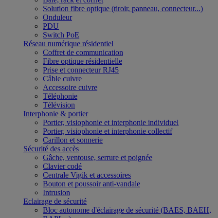
Solution fibre optique (tiroir, panneau, connecteur...)
Onduleur
PDU
Switch PoE
Réseau numérique résidentiel
Coffret de communication
Fibre optique résidentielle
Prise et connecteur RJ45
Câble cuivre
Accessoire cuivre
Téléphonie
Télévision
Interphonie & portier
Portier, visiophonie et interphonie individuel
Portier, visiophonie et interphonie collectif
Carillon et sonnerie
Sécurité des accès
Gâche, ventouse, serrure et poignée
Clavier codé
Centrale Vigik et accessoires
Bouton et poussoir anti-vandale
Intrusion
Eclairage de sécurité
Bloc autonome d'éclairage de sécurité (BAES, BAEH,