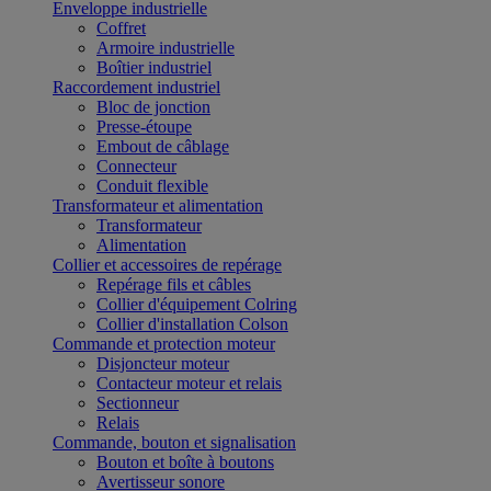
Enveloppe industrielle
Coffret
Armoire industrielle
Boîtier industriel
Raccordement industriel
Bloc de jonction
Presse-étoupe
Embout de câblage
Connecteur
Conduit flexible
Transformateur et alimentation
Transformateur
Alimentation
Collier et accessoires de repérage
Repérage fils et câbles
Collier d'équipement Colring
Collier d'installation Colson
Commande et protection moteur
Disjoncteur moteur
Contacteur moteur et relais
Sectionneur
Relais
Commande, bouton et signalisation
Bouton et boîte à boutons
Avertisseur sonore