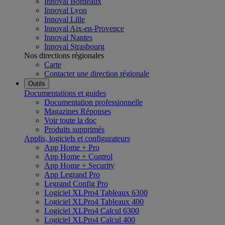
Innoval Bordeaux
Innoval Lyon
Innoval Lille
Innoval Aix-en-Provence
Innoval Nantes
Innoval Strasbourg
Nos directions régionales
Carte
Contacter une direction régionale
Outils
Documentations et guides
Documentation professionnelle
Magazines Réponses
Voir toute la doc
Produits supprimés
Applis, logiciels et configurateurs
App Home + Pro
App Home + Control
App Home + Security
App Legrand Pro
Legrand Config Pro
Logiciel XLPro4 Tableaux 6300
Logiciel XLPro4 Tableaux 400
Logiciel XLPro4 Calcul 6300
Logiciel XLPro4 Calcul 400