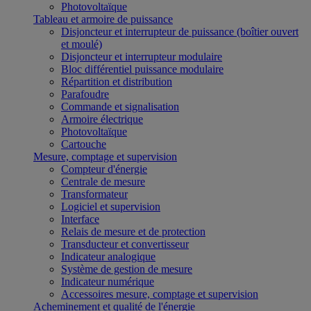
Photovoltaïque
Tableau et armoire de puissance
Disjoncteur et interrupteur de puissance (boîtier ouvert
et moulé)
Disjoncteur et interrupteur modulaire
Bloc différentiel puissance modulaire
Répartition et distribution
Parafoudre
Commande et signalisation
Armoire électrique
Photovoltaïque
Cartouche
Mesure, comptage et supervision
Compteur d'énergie
Centrale de mesure
Transformateur
Logiciel et supervision
Interface
Relais de mesure et de protection
Transducteur et convertisseur
Indicateur analogique
Système de gestion de mesure
Indicateur numérique
Accessoires mesure, comptage et supervision
Acheminement et qualité de l'énergie