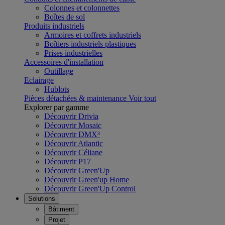
Colonnes et colonnettes
Boîtes de sol
Produits industriels
Armoires et coffrets industriels
Boîtiers industriels plastiques
Prises industrielles
Accessoires d'installation
Outillage
Eclairage
Hublots
Pièces détachées & maintenance
Voir tout
Explorer par gamme
Découvrir Drivia
Découvrir Mosaic
Découvrir DMX³
Découvrir Atlantic
Découvrir Céliane
Découvrir P17
Découvrir Green'Up
Découvrir Green'up Home
Découvrir Green'Up Control
Solutions
Bâtiment
Projet