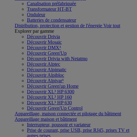
Canalisation préfabriquée
Transformateur HT-BT
Onduleur
Batteries de condensateur
Distribution, protection et gestion de l'énergie
Voir tout
Explorer par gamme
Découvrir Drivia
Découvrir Mosaic
Découvrir DMX³
Découvrir Green'Up
Découvrir Drivia with Netatmo
Découvrir Alptec
Découvrir Alpimatic
Découvrir Alpibloc
Découvrir Alpivar³
Découvrir Green'up Home
Découvrir XL³ HP 6300
Découvrir XL³ HP 160
Découvrir XL³ HP 630
Découvrir Green'Up Control
Appareillage, maison connectée et pilotage du bâtiment
Appareillage maison et bâtiment
Interrupteur, poussoir et variateur
Prise de courant, prise USB, prise RJ45, prises TV et
autres prises