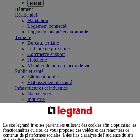
Métier
Bâtiment
Résidentiel
Habitation
Logement connecté
Logement adapté et autonomie
Tertiaire
Bureau, tertiaire
Tertiaire de proximité
Commerce et sport
Hôtellerie
Mobilier de bureau, lieux de vie
Public et santé
Bâtiment public
Établissement de santé
Infrastructures et industries
Data Center
Industrie
Infrastructures
À la une
Contrôler et planifier le fonctionnement des appareils
électriques avec le contacteur connecté
Le site legrand.fr et ses partenaires utilisent des cookies afin d'optimiser les
Répartir et optimiser son tableau électrique
fonctionnalités du site, de vous proposer des vidéos et des remontées de
Legrand Data Center Solutions : concentrer les
contenus de plateformes sociales, à des fins d'analyse de l'audience du site
expertises au service de vos performances