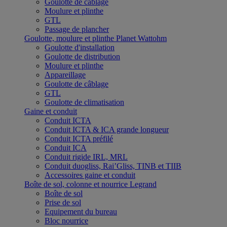
Goulotte de câblage
Moulure et plinthe
GTL
Passage de plancher
Goulotte, moulure et plinthe Planet Wattohm
Goulotte d'installation
Goulotte de distribution
Moulure et plinthe
Appareillage
Goulotte de câblage
GTL
Goulotte de climatisation
Gaine et conduit
Conduit ICTA
Conduit ICTA & ICA grande longueur
Conduit ICTA préfilé
Conduit ICA
Conduit rigide IRL, MRL
Conduit duogliss, Rai’Gliss, TINB et TIIB
Accessoires gaine et conduit
Boîte de sol, colonne et nourrice Legrand
Boîte de sol
Prise de sol
Equipement du bureau
Bloc nourrice