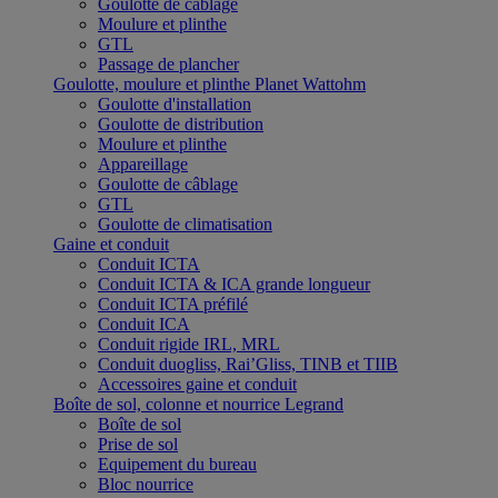
Goulotte de câblage
Moulure et plinthe
GTL
Passage de plancher
Goulotte, moulure et plinthe Planet Wattohm
Goulotte d'installation
Goulotte de distribution
Moulure et plinthe
Appareillage
Goulotte de câblage
GTL
Goulotte de climatisation
Gaine et conduit
Conduit ICTA
Conduit ICTA & ICA grande longueur
Conduit ICTA préfilé
Conduit ICA
Conduit rigide IRL, MRL
Conduit duogliss, Rai’Gliss, TINB et TIIB
Accessoires gaine et conduit
Boîte de sol, colonne et nourrice Legrand
Boîte de sol
Prise de sol
Equipement du bureau
Bloc nourrice