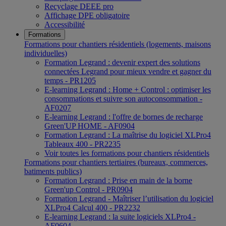
Recyclage DEEE pro
Affichage DPE obligatoire
Accessibilité
Formations
Formations pour chantiers résidentiels (logements, maisons
individuelles)
Formation Legrand : devenir expert des solutions
connectées Legrand pour mieux vendre et gagner du
temps - PR1205
E-learning Legrand : Home + Control : optimiser les
consommations et suivre son autoconsommation -
AF0207
E-learning Legrand : l'offre de bornes de recharge
Green'UP HOME - AF0904
Formation Legrand : La maîtrise du logiciel XLPro4
Tableaux 400 - PR2235
Voir toutes les formations pour chantiers résidentiels
Formations pour chantiers tertiaires (bureaux, commerces,
batiments publics)
Formation Legrand : Prise en main de la borne
Green'up Control - PR0904
Formation Legrand - Maîtriser l’utilisation du logiciel
XLPro4 Calcul 400 - PR2232
E-learning Legrand : la suite logiciels XLPro4 -
AF0604