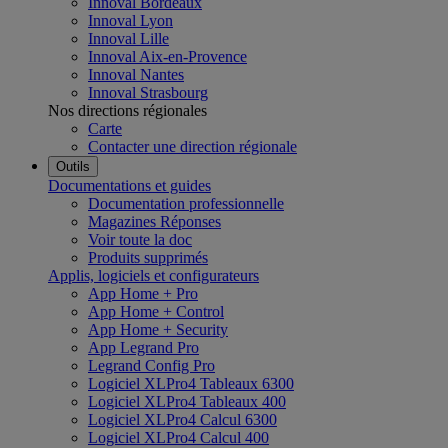
Innoval Bordeaux
Innoval Lyon
Innoval Lille
Innoval Aix-en-Provence
Innoval Nantes
Innoval Strasbourg
Nos directions régionales
Carte
Contacter une direction régionale
Outils
Documentations et guides
Documentation professionnelle
Magazines Réponses
Voir toute la doc
Produits supprimés
Applis, logiciels et configurateurs
App Home + Pro
App Home + Control
App Home + Security
App Legrand Pro
Legrand Config Pro
Logiciel XLPro4 Tableaux 6300
Logiciel XLPro4 Tableaux 400
Logiciel XLPro4 Calcul 6300
Logiciel XLPro4 Calcul 400