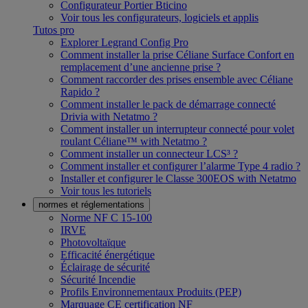
Configurateur Portier Bticino
Voir tous les configurateurs, logiciels et applis
Tutos pro
Explorer Legrand Config Pro
Comment installer la prise Céliane Surface Confort en
remplacement d’une ancienne prise ?
Comment raccorder des prises ensemble avec Céliane
Rapido ?
Comment installer le pack de démarrage connecté
Drivia with Netatmo ?
Comment installer un interrupteur connecté pour volet
roulant Céliane™ with Netatmo ?
Comment installer un connecteur LCS³ ?
Comment installer et configurer l’alarme Type 4 radio ?
Installer et configurer le Classe 300EOS with Netatmo
Voir tous les tutoriels
normes et réglementations
Norme NF C 15-100
IRVE
Photovoltaïque
Efficacité énergétique
Éclairage de sécurité
Sécurité Incendie
Profils Environnementaux Produits (PEP)
Marquage CE certification NF