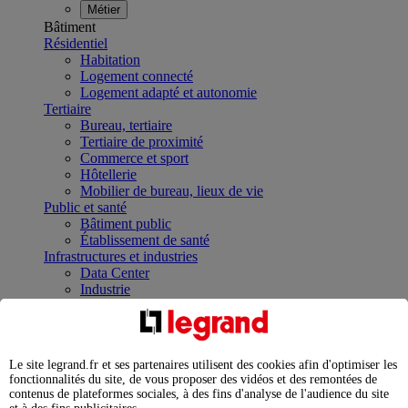
Métier
Bâtiment
Résidentiel
Habitation
Logement connecté
Logement adapté et autonomie
Tertiaire
Bureau, tertiaire
Tertiaire de proximité
Commerce et sport
Hôtellerie
Mobilier de bureau, lieux de vie
Public et santé
Bâtiment public
Établissement de santé
Infrastructures et industries
Data Center
Industrie
Infrastructures
À la une
Contrôler et planifier le fonctionnement des appareils
électriques avec le contacteur connecté
Le site legrand.fr et ses partenaires utilisent des cookies afin d'optimiser les
Répartir et optimiser son tableau électrique
fonctionnalités du site, de vous proposer des vidéos et des remontées de
Legrand Data Center Solutions : concentrer les
contenus de plateformes sociales, à des fins d'analyse de l'audience du site
expertises au service de vos performances