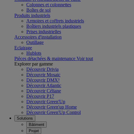
Colonnes et colonnettes
Boîtes de sol
Produits industriels
Armoires et coffrets industriels
Boîtiers industriels plastiques
Prises industrielles
Accessoires d'installation
Outillage
Eclairage
Hublots
Pièces détachées & maintenance
Voir tout
Explorer par gamme
Découvrir Drivia
Découvrir Mosaic
Découvrir DMX³
Découvrir Atlantic
Découvrir Céliane
Découvrir P17
Découvrir Green'Up
Découvrir Green'up Home
Découvrir Green'Up Control
Solutions
Bâtiment
Projet