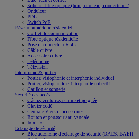
Solution fibre optique (tiroir, panneau, connecteur...)
Onduleur
PDU
Switch PoE
Réseau numérique résidentiel
Coffret de communication
Fibre optique résidentielle
Prise et connecteur RJ45
Câble cuivre
Accessoire cuivre
Téléphonie
Télévision
Interphonie & portier
Portier, visiophonie et interphonie individuel
Portier, visiophonie et interphonie collectif
Carillon et sonnerie
Sécurité des accès
Gâche, ventouse, serrure et poignée
Clavier codé
Centrale Vigik et accessoires
Bouton et poussoir anti-vandale
Intrusion
Eclairage de sécurité
Bloc autonome d'éclairage de sécurité (BAES, BAEH,