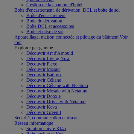
Gestion de la chambre d'hôtel
Boîte d'encastrement, de dérivation, DCL et boîte de sol
Boîte d'encastrement
Boîte de dérivation
Boîte DCL et accessoires
Boîte et prise de sol
Appareillage, maison connectée et pilotage du bâtiment
Voir
tout
Explorer par gamme
Découvrir Art d'Arnould
Découvrir Living Now
Découvrir Plexo
Découvrir Mosaic
Découvrir Batibox
Découvrir Céliane
Découvrir Céliane with Netatmo
Découvrir Mosaic with Netatmo
Découvrir Dooxie
Découvrir Drivia with Netatmo
Découvrir Keva
Découvrir Green-I
Sécurité, communication et réseau
Réseau informatique
Solution cuivre RJ45
Baie, rack et coffret