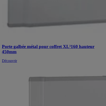
Porte galbée métal pour coffret XL³160 hauteur
450mm
Découvrir