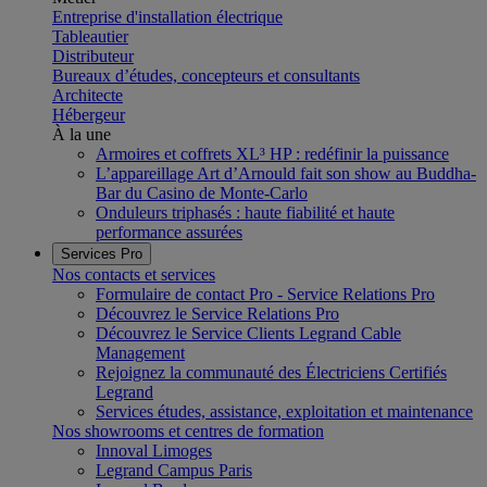
Entreprise d'installation électrique
Tableautier
Distributeur
Bureaux d’études, concepteurs et consultants
Architecte
Hébergeur
À la une
Armoires et coffrets XL³ HP : redéfinir la puissance
L’appareillage Art d’Arnould fait son show au Buddha-
Bar du Casino de Monte-Carlo
Onduleurs triphasés : haute fiabilité et haute
performance assurées
Services Pro
Nos contacts et services
Formulaire de contact Pro - Service Relations Pro
Découvrez le Service Relations Pro
Découvrez le Service Clients Legrand Cable
Management
Rejoignez la communauté des Électriciens Certifiés
Legrand
Services études, assistance, exploitation et maintenance
Nos showrooms et centres de formation
Innoval Limoges
Legrand Campus Paris