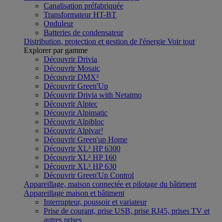
Canalisation préfabriquée
Transformateur HT-BT
Onduleur
Batteries de condensateur
Distribution, protection et gestion de l'énergie
Voir tout
Explorer par gamme
Découvrir Drivia
Découvrir Mosaic
Découvrir DMX³
Découvrir Green'Up
Découvrir Drivia with Netatmo
Découvrir Alptec
Découvrir Alpimatic
Découvrir Alpibloc
Découvrir Alpivar³
Découvrir Green'up Home
Découvrir XL³ HP 6300
Découvrir XL³ HP 160
Découvrir XL³ HP 630
Découvrir Green'Up Control
Appareillage, maison connectée et pilotage du bâtiment
Appareillage maison et bâtiment
Interrupteur, poussoir et variateur
Prise de courant, prise USB, prise RJ45, prises TV et
autres prises