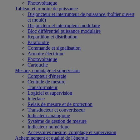
Photovoltaïque
Tableau et armoire de puissance
Disjoncteur et interrupteur de puissance (boîtier ouvert
et moulé)
Disjoncteur et interrupteur modulaire
Bloc différentiel puissance modulaire
Répartition et distribution
Parafoudre
Commande et signalisation
Armoire électrique
Photovoltaïque
Cartouche
Mesure, comptage et supervision
Compteur d'énergie
Centrale de mesure
Transformateur
Logiciel et supervision
Interface
Relais de mesure et de protection
Transducteur et convertisseur
Indicateur analogique
Système de gestion de mesure
Indicateur numérique
Accessoires mesure, comptage et supervision
Acheminement et qualité de l'énergie