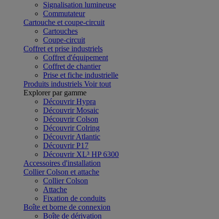
Signalisation lumineuse
Commutateur
Cartouche et coupe-circuit
Cartouches
Coupe-circuit
Coffret et prise industriels
Coffret d'équipement
Coffret de chantier
Prise et fiche industrielle
Produits industriels
Voir tout
Explorer par gamme
Découvrir Hypra
Découvrir Mosaic
Découvrir Colson
Découvrir Colring
Découvrir Atlantic
Découvrir P17
Découvrir XL³ HP 6300
Accessoires d'installation
Collier Colson et attache
Collier Colson
Attache
Fixation de conduits
Boîte et borne de connexion
Boîte de dérivation