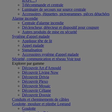
BAPI…)
Télécommande et centrale
Luminaire de secours sur source centrale
Accessoires, étiquettes, pictogrammes, pièces détachées
Alarme incendie
Centrale d'alarme incendie
Déclencheur, détecteur et dispositif pour coupure
Autres produits de mise en sécurité
Système d'appel malade
Applique tête de lit
Appel malade
Signalisation
Accessoires système d'appel malade
Sécurité, communication et réseau
Voir tout
Explorer par gamme
Découvrir Art d'Arnould
Découvrir Living Now
Découvrir Drivia
Découvrir Plexo
Découvrir Mosaic
Découvrir Céliane
Découvrir Dooxie
Conduits et cheminements de câbles
Goulotte, moulure et plinthe Legrand
Goulotte