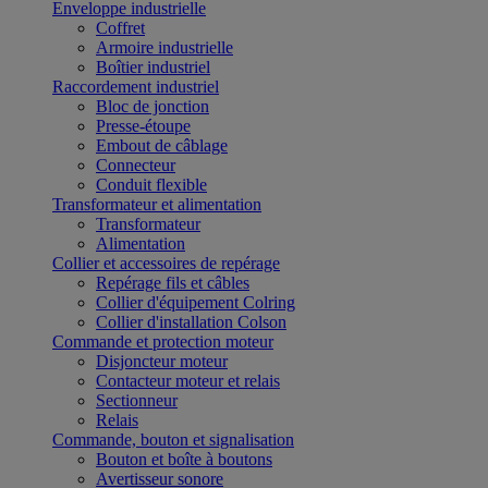
Enveloppe industrielle
Coffret
Armoire industrielle
Boîtier industriel
Raccordement industriel
Bloc de jonction
Presse-étoupe
Embout de câblage
Connecteur
Conduit flexible
Transformateur et alimentation
Transformateur
Alimentation
Collier et accessoires de repérage
Repérage fils et câbles
Collier d'équipement Colring
Collier d'installation Colson
Commande et protection moteur
Disjoncteur moteur
Contacteur moteur et relais
Sectionneur
Relais
Commande, bouton et signalisation
Bouton et boîte à boutons
Avertisseur sonore