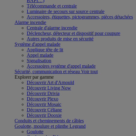
BAPI…)
Télécommande et centrale
Luminaire de secours sur source centrale
Accessoires, étiquettes, pictogrammes, pièces détachées
Alarme incendie
Centrale d'alarme incendie
Déclencheur, détecteur et dispositif pour coupure
Autres produits de mise en sécurité
Système d'appel malade
Applique tête de lit
Appel malade
Signalisation
Accessoires système d'appel malade
Sécurité, communication et réseau
Voir tout
Explorer par gamme
Découvrir Art d'Arnould
Découvrir Living Now
Découvrir Drivia
Découvrir Plexo
Découvrir Mosaic
Découvrir Céliane
Découvrir Dooxie
Conduits et cheminements de câbles
Goulotte, moulure et plinthe Legrand
Goulotte