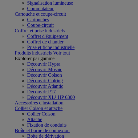
Signalisation lumineuse
Commutateur
Cartouche et coupe-circuit
Cartouches
Coupe-circuit
Coffret et prise industriels
Coffret d'équipement
Coffret de chantier
Prise et fiche industrielle
Produits industriels
Voir tout
Explorer par gamme
Découvrir Hypra
Découvrir Mosaic
Découvrir Colson
Découvrir Colring
Découvrir Atlantic
Découvrir P17
Découvrir XL³ HP 6300
Accessoires d'installation
Collier Colson et attache
Collier Colson
Attache
Fixation de conduits
Boîte et borne de connexion
Boîte de dérivation