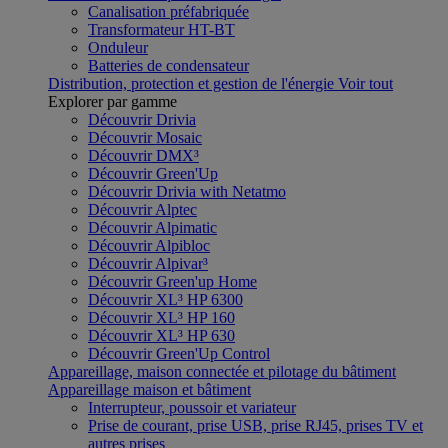
Canalisation préfabriquée
Transformateur HT-BT
Onduleur
Batteries de condensateur
Distribution, protection et gestion de l'énergie
Voir tout
Explorer par gamme
Découvrir Drivia
Découvrir Mosaic
Découvrir DMX³
Découvrir Green'Up
Découvrir Drivia with Netatmo
Découvrir Alptec
Découvrir Alpimatic
Découvrir Alpibloc
Découvrir Alpivar³
Découvrir Green'up Home
Découvrir XL³ HP 6300
Découvrir XL³ HP 160
Découvrir XL³ HP 630
Découvrir Green'Up Control
Appareillage, maison connectée et pilotage du bâtiment
Appareillage maison et bâtiment
Interrupteur, poussoir et variateur
Prise de courant, prise USB, prise RJ45, prises TV et
autres prises