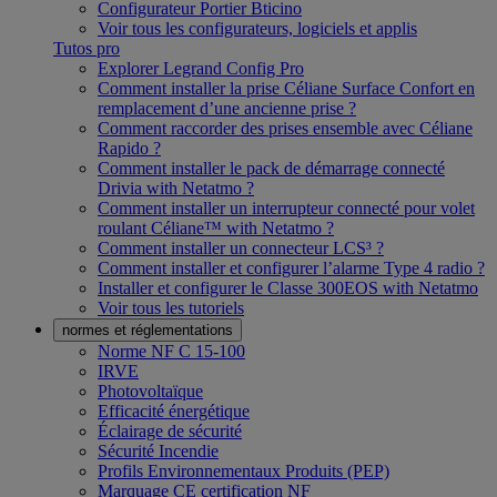
Configurateur Portier Bticino
Voir tous les configurateurs, logiciels et applis
Tutos pro
Explorer Legrand Config Pro
Comment installer la prise Céliane Surface Confort en
remplacement d’une ancienne prise ?
Comment raccorder des prises ensemble avec Céliane
Rapido ?
Comment installer le pack de démarrage connecté
Drivia with Netatmo ?
Comment installer un interrupteur connecté pour volet
roulant Céliane™ with Netatmo ?
Comment installer un connecteur LCS³ ?
Comment installer et configurer l’alarme Type 4 radio ?
Installer et configurer le Classe 300EOS with Netatmo
Voir tous les tutoriels
normes et réglementations
Norme NF C 15-100
IRVE
Photovoltaïque
Efficacité énergétique
Éclairage de sécurité
Sécurité Incendie
Profils Environnementaux Produits (PEP)
Marquage CE certification NF