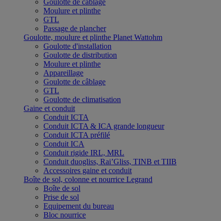
Goulotte de câblage
Moulure et plinthe
GTL
Passage de plancher
Goulotte, moulure et plinthe Planet Wattohm
Goulotte d'installation
Goulotte de distribution
Moulure et plinthe
Appareillage
Goulotte de câblage
GTL
Goulotte de climatisation
Gaine et conduit
Conduit ICTA
Conduit ICTA & ICA grande longueur
Conduit ICTA préfilé
Conduit ICA
Conduit rigide IRL, MRL
Conduit duogliss, Rai’Gliss, TINB et TIIB
Accessoires gaine et conduit
Boîte de sol, colonne et nourrice Legrand
Boîte de sol
Prise de sol
Equipement du bureau
Bloc nourrice