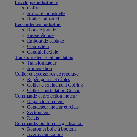
Enveloppe industrielle
Coffret
Armoire industrielle
Boîtier industriel
Raccordement industriel
Bloc de jonction
Presse-étoupe
Embout de câblage
Connecteur
Conduit flexible
Transformateur et alimentation
Transformateur
Alimentation
Collier et accessoires de repérage
Repérage fils et câbles
Collier d'équipement Colring
Collier d'installation Colson
Commande et protection moteur
Disjoncteur moteur
Contacteur moteur et relais
Sectionneur
Relais
Commande, bouton et signalisation
Bouton et boîte à boutons
Avertisseur sonore