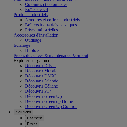
Colonnes et colonnettes
Boîtes de sol
Produits industriels
Armoires et coffrets industriels
Boîtiers industriels plastiques
Prises industrielles
Accessoires d'installation
Outillage
Eclairage
Hublots
Pièces détachées & maintenance
Voir tout
Explorer par gamme
Découvrir Drivia
Découvrir Mosaic
Découvrir DMX³
Découvrir Atlantic
Découvrir Céliane
Découvrir P17
Découvrir Green'Up
Découvrir Green'up Home
Découvrir Green'Up Control
Solutions
Bâtiment
Projet