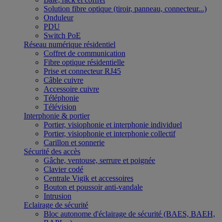
Solution fibre optique (tiroir, panneau, connecteur...)
Onduleur
PDU
Switch PoE
Réseau numérique résidentiel
Coffret de communication
Fibre optique résidentielle
Prise et connecteur RJ45
Câble cuivre
Accessoire cuivre
Téléphonie
Télévision
Interphonie & portier
Portier, visiophonie et interphonie individuel
Portier, visiophonie et interphonie collectif
Carillon et sonnerie
Sécurité des accès
Gâche, ventouse, serrure et poignée
Clavier codé
Centrale Vigik et accessoires
Bouton et poussoir anti-vandale
Intrusion
Eclairage de sécurité
Bloc autonome d'éclairage de sécurité (BAES, BAEH,