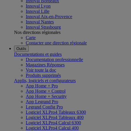
Innoval Bordeaux
Innoval Lyon
Innoval Lille
Innoval Aix-en-Provence
Innoval Nantes
Innoval Strasbourg
Nos directions régionales
Carte
Contacter une direction régionale
Outils
Documentations et guides
Documentation professionnelle
Magazines Réponses
Voir toute la doc
Produits supprimés
Applis, logiciels et configurateurs
App Home + Pro
App Home + Control
App Home + Security
App Legrand Pro
Legrand Config Pro
Logiciel XLPro4 Tableaux 6300
Logiciel XLPro4 Tableaux 400
Logiciel XLPro4 Calcul 6300
Logiciel XLPro4 Calcul 400