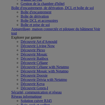
Gestion de la chambre d'hôtel
Boîte d'encastrement, de dérivation, DCL et boîte de sol
Boîte d'encastrement
Boîte de dérivation
Boîte DCL et accessoires
Boîte et prise de sol
Appareillage, maison connectée et pilotage du bâtiment
Voir
tout
Explorer par gamme
Découvrir Art d'Arnould
Découvrir Living Now
Découvrir Plexo
Découvrir Mosaic
Découvrir Batibox
Découvrir Céliane
Découvrir Céliane with Netatmo
Découvrir Mosaic with Netatmo
Découvrir Dooxie
Découvrir Drivia with Netatmo
Découvrir Keva
Découvrir Green-I
Sécurité, communication et réseau
Réseau informatique
Solution cuivre RJ45
Baie, rack et coffret