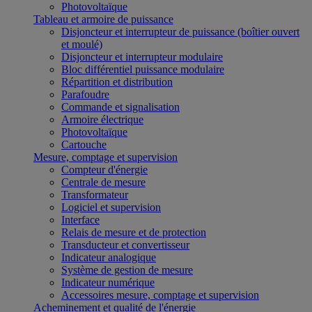
Photovoltaïque
Tableau et armoire de puissance
Disjoncteur et interrupteur de puissance (boîtier ouvert
et moulé)
Disjoncteur et interrupteur modulaire
Bloc différentiel puissance modulaire
Répartition et distribution
Parafoudre
Commande et signalisation
Armoire électrique
Photovoltaïque
Cartouche
Mesure, comptage et supervision
Compteur d'énergie
Centrale de mesure
Transformateur
Logiciel et supervision
Interface
Relais de mesure et de protection
Transducteur et convertisseur
Indicateur analogique
Système de gestion de mesure
Indicateur numérique
Accessoires mesure, comptage et supervision
Acheminement et qualité de l'énergie