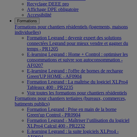
Recyclage DEEE pro
Affichage DPE obligatoire
Accessibilité
Formations
Formations pour chantiers résidentiels (logements, maisons
individuelles)
Formation Legrand : devenir expert des solutions
connectées Legrand pour mieux vendre et gagner du
temps - PR1205
E-learning Legrand : Home + Control : optimiser les
consommations et suivre son autoconsommation -
AF0207
E-learning Legrand : l'offre de bornes de recharge
Green'UP HOME - AF0904
Formation Legrand : La maîtrise du logiciel XLPro4
Tableaux 400 - PR2235
Voir toutes les formations pour chantiers résidentiels
Formations pour chantiers tertiaires (bureaux, commerces,
batiments publics)
Formation Legrand : Prise en main de la borne
Green'up Control - PR0904
Formation Legrand - Maîtriser l’utilisation du logiciel
XLPro4 Calcul 400 - PR2232
E-learning Legrand : la suite logiciels XLPro4 -
AF0604