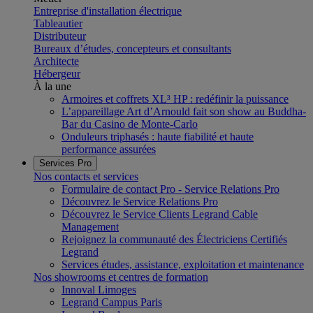
Entreprise d'installation électrique
Tableautier
Distributeur
Bureaux d’études, concepteurs et consultants
Architecte
Hébergeur
À la une
Armoires et coffrets XL³ HP : redéfinir la puissance
L’appareillage Art d’Arnould fait son show au Buddha-
Bar du Casino de Monte-Carlo
Onduleurs triphasés : haute fiabilité et haute
performance assurées
Services Pro
Nos contacts et services
Formulaire de contact Pro - Service Relations Pro
Découvrez le Service Relations Pro
Découvrez le Service Clients Legrand Cable
Management
Rejoignez la communauté des Électriciens Certifiés
Legrand
Services études, assistance, exploitation et maintenance
Nos showrooms et centres de formation
Innoval Limoges
Legrand Campus Paris