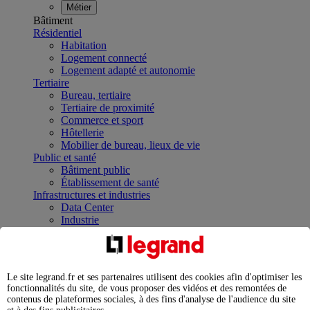
Métier
Bâtiment
Résidentiel
Habitation
Logement connecté
Logement adapté et autonomie
Tertiaire
Bureau, tertiaire
Tertiaire de proximité
Commerce et sport
Hôtellerie
Mobilier de bureau, lieux de vie
Public et santé
Bâtiment public
Établissement de santé
Infrastructures et industries
Data Center
Industrie
Infrastructures
À la une
Contrôler et planifier le fonctionnement des appareils
électriques avec le contacteur connecté
Le site legrand.fr et ses partenaires utilisent des cookies afin d'optimiser les
Répartir et optimiser son tableau électrique
fonctionnalités du site, de vous proposer des vidéos et des remontées de
Legrand Data Center Solutions : concentrer les
contenus de plateformes sociales, à des fins d'analyse de l'audience du site
expertises au service de vos performances