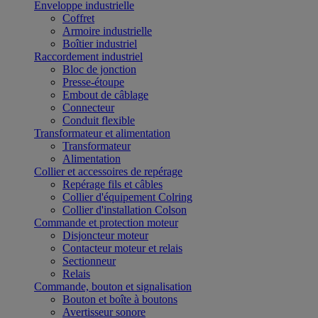
Enveloppe industrielle
Coffret
Armoire industrielle
Boîtier industriel
Raccordement industriel
Bloc de jonction
Presse-étoupe
Embout de câblage
Connecteur
Conduit flexible
Transformateur et alimentation
Transformateur
Alimentation
Collier et accessoires de repérage
Repérage fils et câbles
Collier d'équipement Colring
Collier d'installation Colson
Commande et protection moteur
Disjoncteur moteur
Contacteur moteur et relais
Sectionneur
Relais
Commande, bouton et signalisation
Bouton et boîte à boutons
Avertisseur sonore