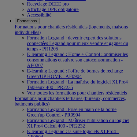
Recyclage DEEE pro
Affichage DPE obligatoire
Accessibilité
Formations
Formations pour chantiers résidentiels (logements, maisons
individuelles)
Formation Legrand : devenir expert des solutions
connectées Legrand pour mieux vendre et gagner du
temps - PR1205
E-learning Legrand : Home + Control : optimiser les
consommations et suivre son autoconsommation -
AF0207
E-learning Legrand : l'offre de bornes de recharge
Green'UP HOME - AF0904
Formation Legrand : La maîtrise du logiciel XLPro4
Tableaux 400 - PR2235
Voir toutes les formations pour chantiers résidentiels
Formations pour chantiers tertiaires (bureaux, commerces,
batiments publics)
Formation Legrand : Prise en main de la borne
Green'up Control - PR0904
Formation Legrand - Maîtriser l’utilisation du logiciel
XLPro4 Calcul 400 - PR2232
E-learning Legrand : la suite logiciels XLPro4 -
AF0604