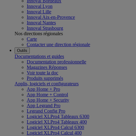
Innoval Bordeaux
Innoval Lyon
Innoval Lille
Innoval Aix-en-Provence
Innoval Nantes
Innoval Strasbourg
Nos directions régionales
Carte
Contacter une direction régionale
Outils
Documentations et guides
Documentation professionnelle
Magazines Réponses
Voir toute la doc
Produits supprimés
Applis, logiciels et configurateurs
App Home + Pro
App Home + Control
App Home + Security
App Legrand Pro
Legrand Config Pro
Logiciel XLPro4 Tableaux 6300
Logiciel XLPro4 Tableaux 400
Logiciel XLPro4 Calcul 6300
Logiciel XLPro4 Calcul 400