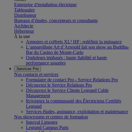
Entreprise d'installation électrique
Tableautier
Distributeur
Bureaux d’études, concepteurs et consultants
Architecte
Hébergeur
À la une
Armoires et coffrets XL³ HP : redéfinir la puissance
L’appareillage Art d’Arnould fait son show au Buddha-
Bar du Casino de Monte-Carlo
Onduleurs triphasés : haute fiabilité et haute
performance assurées
Services Pro
Nos contacts et services
Formulaire de contact Pro - Service Relations Pro
Découvrez le Service Relations Pro
Découvrez le Service Clients Legrand Cable
Management
Rejoignez la communauté des Électriciens Certifiés
Legrand
Services études, assistance, exploitation et maintenance
Nos showrooms et centres de formation
Innoval Limoges
Legrand Campus Paris