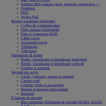
Solution fibre optique (tiroir, panneau, connecteur...)
Onduleur
PDU
Switch PoE
Réseau numérique résidentiel
Coffret de communication
Fibre optique résidentielle
Prise et connecteur RJ45
Câble cuivre
Accessoire cuivre
Téléphonie
Télévision
Interphonie & portier
Portier, visiophonie et interphonie individuel
Portier, visiophonie et interphonie collectif
Carillon et sonnerie
Sécurité des accès
Gâche, ventouse, serrure et poignée
Clavier codé
Centrale Vigik et accessoires
Bouton et poussoir anti-vandale
Intrusion
Eclairage de sécurité
Bloc autonome d'éclairage de sécurité (BAES, BAEH,