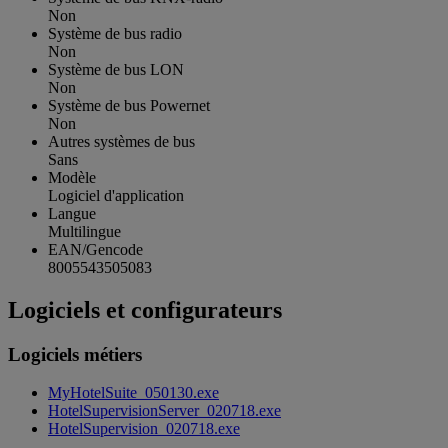
Non
Système de bus radio
Non
Système de bus LON
Non
Système de bus Powernet
Non
Autres systèmes de bus
Sans
Modèle
Logiciel d'application
Langue
Multilingue
EAN/Gencode
8005543505083
Logiciels et configurateurs
Logiciels métiers
MyHotelSuite_050130.exe
HotelSupervisionServer_020718.exe
HotelSupervision_020718.exe