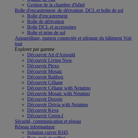
Gestion de la chambre d'hôtel
Boîte d'encastrement, de dérivation, DCL et boîte de sol
Boîte d'encastrement
Boîte de dérivation
Boîte DCL et accessoires
Boîte et prise de sol
Appareillage, maison connectée et pilotage du bâtiment
Voir
tout
Explorer par gamme
Découvrir Art d'Arnould
Découvrir Living Now
Découvrir Plexo
Découvrir Mosaic
Découvrir Batibox
Découvrir Céliane
Découvrir Céliane with Netatmo
Découvrir Mosaic with Netatmo
Découvrir Dooxie
Découvrir Drivia with Netatmo
Découvrir Keva
Découvrir Green-I
Sécurité, communication et réseau
Réseau informatique
Solution cuivre RJ45
Baie, rack et coffret