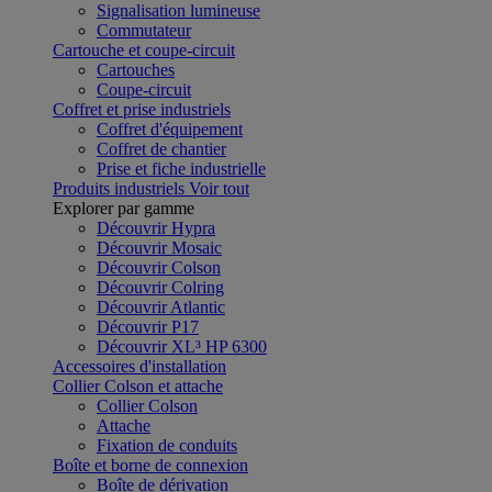
Signalisation lumineuse
Commutateur
Cartouche et coupe-circuit
Cartouches
Coupe-circuit
Coffret et prise industriels
Coffret d'équipement
Coffret de chantier
Prise et fiche industrielle
Produits industriels
Voir tout
Explorer par gamme
Découvrir Hypra
Découvrir Mosaic
Découvrir Colson
Découvrir Colring
Découvrir Atlantic
Découvrir P17
Découvrir XL³ HP 6300
Accessoires d'installation
Collier Colson et attache
Collier Colson
Attache
Fixation de conduits
Boîte et borne de connexion
Boîte de dérivation