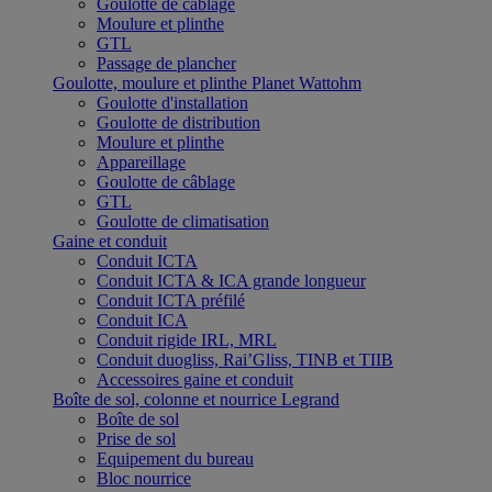
Goulotte de câblage
Moulure et plinthe
GTL
Passage de plancher
Goulotte, moulure et plinthe Planet Wattohm
Goulotte d'installation
Goulotte de distribution
Moulure et plinthe
Appareillage
Goulotte de câblage
GTL
Goulotte de climatisation
Gaine et conduit
Conduit ICTA
Conduit ICTA & ICA grande longueur
Conduit ICTA préfilé
Conduit ICA
Conduit rigide IRL, MRL
Conduit duogliss, Rai’Gliss, TINB et TIIB
Accessoires gaine et conduit
Boîte de sol, colonne et nourrice Legrand
Boîte de sol
Prise de sol
Equipement du bureau
Bloc nourrice