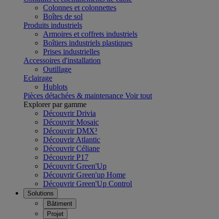
Colonnes et colonnettes
Boîtes de sol
Produits industriels
Armoires et coffrets industriels
Boîtiers industriels plastiques
Prises industrielles
Accessoires d'installation
Outillage
Eclairage
Hublots
Pièces détachées & maintenance
Voir tout
Explorer par gamme
Découvrir Drivia
Découvrir Mosaic
Découvrir DMX³
Découvrir Atlantic
Découvrir Céliane
Découvrir P17
Découvrir Green'Up
Découvrir Green'up Home
Découvrir Green'Up Control
Solutions
Bâtiment
Projet