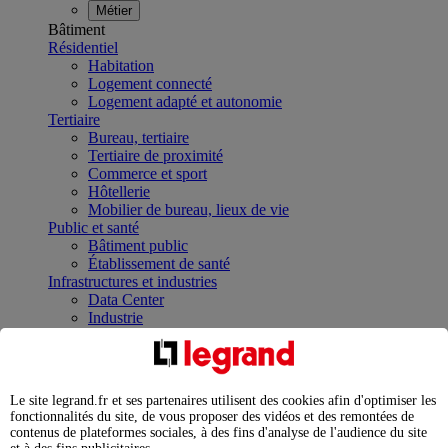
Métier
Bâtiment
Résidentiel
Habitation
Logement connecté
Logement adapté et autonomie
Tertiaire
Bureau, tertiaire
Tertiaire de proximité
Commerce et sport
Hôtellerie
Mobilier de bureau, lieux de vie
Public et santé
Bâtiment public
Établissement de santé
Infrastructures et industries
Data Center
Industrie
Infrastructures
À la une
Contrôler et planifier le fonctionnement des appareils
électriques avec le contacteur connecté
Le site legrand.fr et ses partenaires utilisent des cookies afin d'optimiser les
Répartir et optimiser son tableau électrique
fonctionnalités du site, de vous proposer des vidéos et des remontées de
Legrand Data Center Solutions : concentrer les
contenus de plateformes sociales, à des fins d'analyse de l'audience du site
expertises au service de vos performances