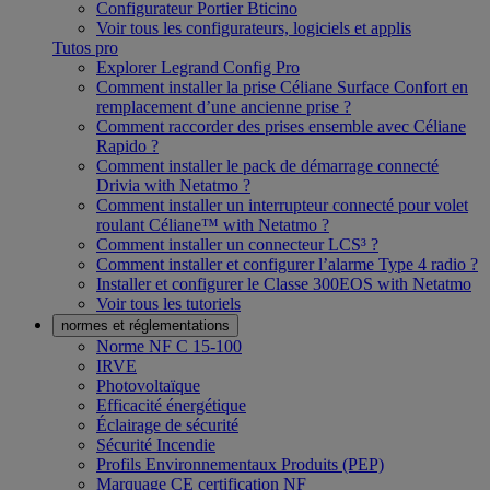
Configurateur Portier Bticino
Voir tous les configurateurs, logiciels et applis
Tutos pro
Explorer Legrand Config Pro
Comment installer la prise Céliane Surface Confort en
remplacement d’une ancienne prise ?
Comment raccorder des prises ensemble avec Céliane
Rapido ?
Comment installer le pack de démarrage connecté
Drivia with Netatmo ?
Comment installer un interrupteur connecté pour volet
roulant Céliane™ with Netatmo ?
Comment installer un connecteur LCS³ ?
Comment installer et configurer l’alarme Type 4 radio ?
Installer et configurer le Classe 300EOS with Netatmo
Voir tous les tutoriels
normes et réglementations
Norme NF C 15-100
IRVE
Photovoltaïque
Efficacité énergétique
Éclairage de sécurité
Sécurité Incendie
Profils Environnementaux Produits (PEP)
Marquage CE certification NF