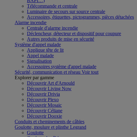
BAPI…)
Télécommande et centrale
Luminaire de secours sur source centrale
Accessoires, étiquettes, pictogrammes, pièces détachées
Alarme incendie
Centrale d'alarme incendie
Déclencheur, détecteur et dispositif pour coupure
Autres produits de mise en sécurité
Système d'appel malade
Applique tête de lit
Appel malade
Signalisation
Accessoires système d'appel malade
Sécurité, communication et réseau
Voir tout
Explorer par gamme
Découvrir Art d'Arnould
Découvrir Living Now
Découvrir Drivia
Découvrir Plexo
Découvrir Mosaic
Découvrir Céliane
Découvrir Dooxie
Conduits et cheminements de câbles
Goulotte, moulure et plinthe Legrand
Goulotte