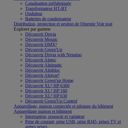
Canalisation préfabriquée
Transformateur HT-BT
Onduleur
Batteries de condensateur
Distribution, protection et gestion de l'énergie
Voir tout
Explorer par gamme
Découvrir Drivia
Découvrir Mosaic
Découvrir DMX³
Découvrir Green'Up
Découvrir Drivia with Netatmo
Découvrir Alptec
Découvrir Alpimatic
Découvrir Alpibloc
Découvrir Alpivar³
Découvrir Green'up Home
Découvrir XL³ HP 6300
Découvrir XL³ HP 160
Découvrir XL³ HP 630
Découvrir Green'Up Control
Appareillage, maison connectée et pilotage du bâtiment
Appareillage maison et bâtiment
Interrupteur, poussoir et variateur
Prise de courant, prise USB, prise RJ45, prises TV et
autres prises