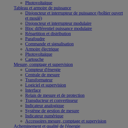
Photovoltaïque
Tableau et armoire de puissance
Disjoncteur et interrupteur de puissance (boîtier ouvert
et moulé)
Disjoncteur et interrupteur modulaire
Bloc différentiel puissance modulaire
Répartition et distribution
Parafoudre
Commande et signalisation
Armoire électrique
Photovoltaïque
Cartouche
Mesure, comptage et supervision
Compteur d'énergie
Centrale de mesure
Transformateur
Logiciel et supervision
Interface
Relais de mesure et de protection
Transducteur et convertisseur
Indicateur analogique
Système de gestion de mesure
Indicateur numérique
Accessoires mesure, comptage et supervision
Acheminement et qualité de l'énergie