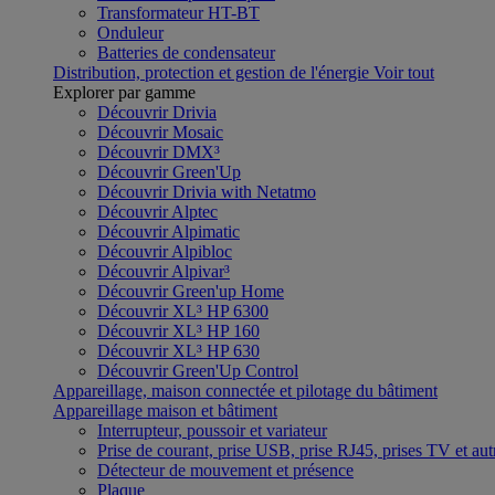
Transformateur HT-BT
Onduleur
Batteries de condensateur
Distribution, protection et gestion de l'énergie
Voir tout
Explorer par gamme
Découvrir Drivia
Découvrir Mosaic
Découvrir DMX³
Découvrir Green'Up
Découvrir Drivia with Netatmo
Découvrir Alptec
Découvrir Alpimatic
Découvrir Alpibloc
Découvrir Alpivar³
Découvrir Green'up Home
Découvrir XL³ HP 6300
Découvrir XL³ HP 160
Découvrir XL³ HP 630
Découvrir Green'Up Control
Appareillage, maison connectée et pilotage du bâtiment
Appareillage maison et bâtiment
Interrupteur, poussoir et variateur
Prise de courant, prise USB, prise RJ45, prises TV et aut
Détecteur de mouvement et présence
Plaque