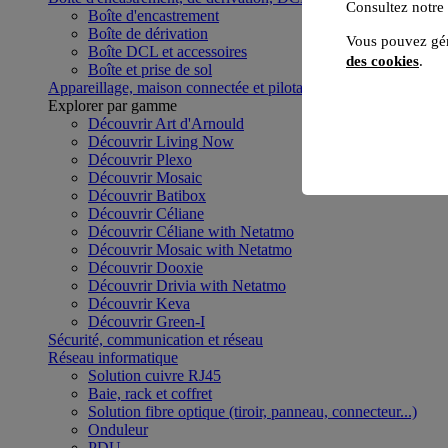
Consultez notre
Boîte d'encastrement
Boîte de dérivation
Vous pouvez gér
Boîte DCL et accessoires
des cookies
.
Boîte et prise de sol
Appareillage, maison connectée et pilotage du bâtiment
Voir to
Explorer par gamme
Découvrir Art d'Arnould
Découvrir Living Now
Découvrir Plexo
Découvrir Mosaic
Découvrir Batibox
Découvrir Céliane
Découvrir Céliane with Netatmo
Découvrir Mosaic with Netatmo
Découvrir Dooxie
Découvrir Drivia with Netatmo
Découvrir Keva
Découvrir Green-I
Sécurité, communication et réseau
Réseau informatique
Solution cuivre RJ45
Baie, rack et coffret
Solution fibre optique (tiroir, panneau, connecteur...)
Onduleur
PDU