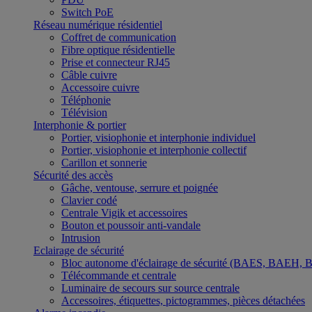
Switch PoE
Réseau numérique résidentiel
Coffret de communication
Fibre optique résidentielle
Prise et connecteur RJ45
Câble cuivre
Accessoire cuivre
Téléphonie
Télévision
Interphonie & portier
Portier, visiophonie et interphonie individuel
Portier, visiophonie et interphonie collectif
Carillon et sonnerie
Sécurité des accès
Gâche, ventouse, serrure et poignée
Clavier codé
Centrale Vigik et accessoires
Bouton et poussoir anti-vandale
Intrusion
Eclairage de sécurité
Bloc autonome d'éclairage de sécurité (BAES, BAEH,
Télécommande et centrale
Luminaire de secours sur source centrale
Accessoires, étiquettes, pictogrammes, pièces détachées