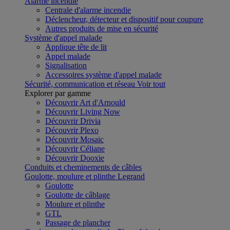
Alarme incendie
Centrale d'alarme incendie
Déclencheur, détecteur et dispositif pour coupure
Autres produits de mise en sécurité
Système d'appel malade
Applique tête de lit
Appel malade
Signalisation
Accessoires système d'appel malade
Sécurité, communication et réseau
Voir tout
Explorer par gamme
Découvrir Art d'Arnould
Découvrir Living Now
Découvrir Drivia
Découvrir Plexo
Découvrir Mosaic
Découvrir Céliane
Découvrir Dooxie
Conduits et cheminements de câbles
Goulotte, moulure et plinthe Legrand
Goulotte
Goulotte de câblage
Moulure et plinthe
GTL
Passage de plancher