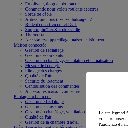
Enjoliveur, doigt et obturateur
Commande pour volets roulants et stores
Sortie de câble
Autres fonctions (liseuse, balisage,...)
Boîte d'encastrement et DCL
Support, boîtier & cadre saillie
Thermostat
Accessoires appareillage maison et bâtiment
Maison connectée
Gestion de l'éclairage
Gestion des ouvrants
Gestion du chauffage, ventilation et climatisation
Mesure de l'énergie
Pilotage des charges
Qualité de l'air
Sécurité du logement
Centralisation des commandes
Accessoires maison connectée
Pilotage du batiment
Gestion de l'éclairage
Gestion des ouvrants
Gestion du chauffage, ventilation et climatisation
Le site legrand.f
Qualité de l'air
vous proposer de
Gestion de la chambre d'hôtel
l'audience du sit
Boîte d'encastrement, de dérivation, DCL et boîte de sol