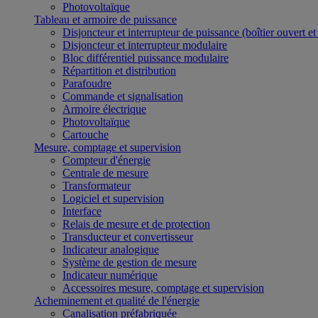
Photovoltaïque
Tableau et armoire de puissance
Disjoncteur et interrupteur de puissance (boîtier ouvert e
Disjoncteur et interrupteur modulaire
Bloc différentiel puissance modulaire
Répartition et distribution
Parafoudre
Commande et signalisation
Armoire électrique
Photovoltaïque
Cartouche
Mesure, comptage et supervision
Compteur d'énergie
Centrale de mesure
Transformateur
Logiciel et supervision
Interface
Relais de mesure et de protection
Transducteur et convertisseur
Indicateur analogique
Système de gestion de mesure
Indicateur numérique
Accessoires mesure, comptage et supervision
Acheminement et qualité de l'énergie
Canalisation préfabriquée