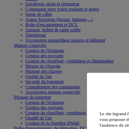
Enjoliveur, doigt et obturateur
Commande pour volets roulants et stores
Sortie de câble
Autres fonctions (liseuse, balisage,...)
Boîte d'encastrement et DCL
Support, boîtier & cadre saillie
Thermostat
Accessoires appareillage maison et bâtiment
Maison connectée
Gestion de l'éclairage
Gestion des ouvrants
Gestion du chauffage, ventilation et climatisation
Mesure de l'énergie
Pilotage des charges
Qualité de l'air
Sécurité du logement
Centralisation des commandes
Accessoires maison connectée
Pilotage du batiment
Gestion de l'éclairage
Gestion des ouvrants
Gestion du chauffage, ventilation et climatisation
Le site legrand.f
Qualité de l'air
vous proposer de
Gestion de la chambre d'hôtel
l'audience du sit
Boîte d'encastrement, de dérivation, DCL et boîte de sol