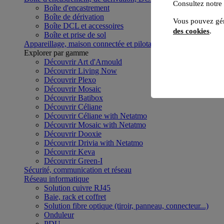
Consultez notre
Boîte d'encastrement
Boîte de dérivation
Vous pouvez gér
Boîte DCL et accessoires
des cookies
.
Boîte et prise de sol
Appareillage, maison connectée et pilotage du bâtiment
Voir to
Explorer par gamme
Découvrir Art d'Arnould
Découvrir Living Now
Découvrir Plexo
Découvrir Mosaic
Découvrir Batibox
Découvrir Céliane
Découvrir Céliane with Netatmo
Découvrir Mosaic with Netatmo
Découvrir Dooxie
Découvrir Drivia with Netatmo
Découvrir Keva
Découvrir Green-I
Sécurité, communication et réseau
Réseau informatique
Solution cuivre RJ45
Baie, rack et coffret
Solution fibre optique (tiroir, panneau, connecteur...)
Onduleur
PDU