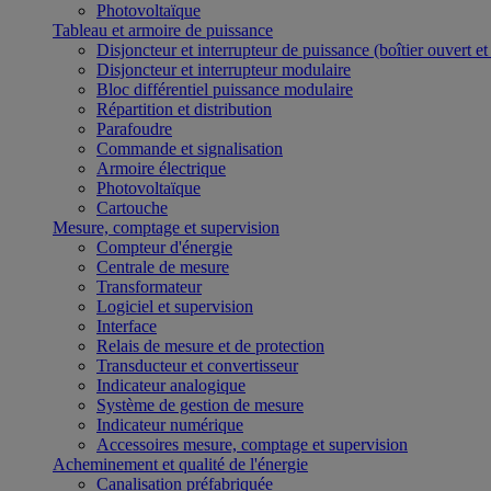
Photovoltaïque
Tableau et armoire de puissance
Disjoncteur et interrupteur de puissance (boîtier ouvert e
Disjoncteur et interrupteur modulaire
Bloc différentiel puissance modulaire
Répartition et distribution
Parafoudre
Commande et signalisation
Armoire électrique
Photovoltaïque
Cartouche
Mesure, comptage et supervision
Compteur d'énergie
Centrale de mesure
Transformateur
Logiciel et supervision
Interface
Relais de mesure et de protection
Transducteur et convertisseur
Indicateur analogique
Système de gestion de mesure
Indicateur numérique
Accessoires mesure, comptage et supervision
Acheminement et qualité de l'énergie
Canalisation préfabriquée