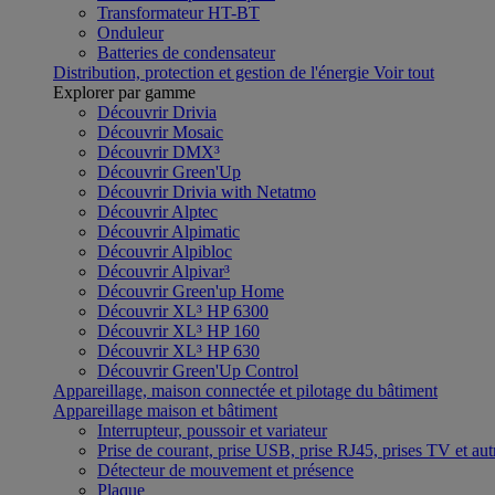
Transformateur HT-BT
Onduleur
Batteries de condensateur
Distribution, protection et gestion de l'énergie
Voir tout
Explorer par gamme
Découvrir Drivia
Découvrir Mosaic
Découvrir DMX³
Découvrir Green'Up
Découvrir Drivia with Netatmo
Découvrir Alptec
Découvrir Alpimatic
Découvrir Alpibloc
Découvrir Alpivar³
Découvrir Green'up Home
Découvrir XL³ HP 6300
Découvrir XL³ HP 160
Découvrir XL³ HP 630
Découvrir Green'Up Control
Appareillage, maison connectée et pilotage du bâtiment
Appareillage maison et bâtiment
Interrupteur, poussoir et variateur
Prise de courant, prise USB, prise RJ45, prises TV et aut
Détecteur de mouvement et présence
Plaque