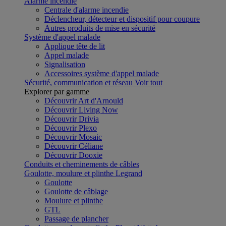
Alarme incendie
Centrale d'alarme incendie
Déclencheur, détecteur et dispositif pour coupure
Autres produits de mise en sécurité
Système d'appel malade
Applique tête de lit
Appel malade
Signalisation
Accessoires système d'appel malade
Sécurité, communication et réseau
Voir tout
Explorer par gamme
Découvrir Art d'Arnould
Découvrir Living Now
Découvrir Drivia
Découvrir Plexo
Découvrir Mosaic
Découvrir Céliane
Découvrir Dooxie
Conduits et cheminements de câbles
Goulotte, moulure et plinthe Legrand
Goulotte
Goulotte de câblage
Moulure et plinthe
GTL
Passage de plancher