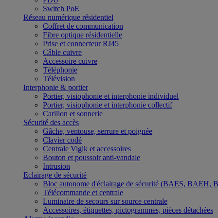
Switch PoE
Réseau numérique résidentiel
Coffret de communication
Fibre optique résidentielle
Prise et connecteur RJ45
Câble cuivre
Accessoire cuivre
Téléphonie
Télévision
Interphonie & portier
Portier, visiophonie et interphonie individuel
Portier, visiophonie et interphonie collectif
Carillon et sonnerie
Sécurité des accès
Gâche, ventouse, serrure et poignée
Clavier codé
Centrale Vigik et accessoires
Bouton et poussoir anti-vandale
Intrusion
Eclairage de sécurité
Bloc autonome d'éclairage de sécurité (BAES, BAEH,
Télécommande et centrale
Luminaire de secours sur source centrale
Accessoires, étiquettes, pictogrammes, pièces détachées