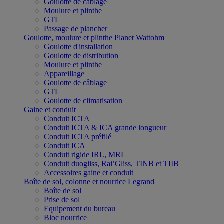
Goulotte de câblage
Moulure et plinthe
GTL
Passage de plancher
Goulotte, moulure et plinthe Planet Wattohm
Goulotte d'installation
Goulotte de distribution
Moulure et plinthe
Appareillage
Goulotte de câblage
GTL
Goulotte de climatisation
Gaine et conduit
Conduit ICTA
Conduit ICTA & ICA grande longueur
Conduit ICTA préfilé
Conduit ICA
Conduit rigide IRL, MRL
Conduit duogliss, Rai’Gliss, TINB et TIIB
Accessoires gaine et conduit
Boîte de sol, colonne et nourrice Legrand
Boîte de sol
Prise de sol
Equipement du bureau
Bloc nourrice