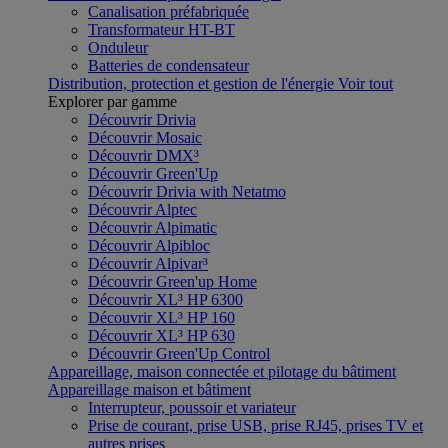
Canalisation préfabriquée
Transformateur HT-BT
Onduleur
Batteries de condensateur
Distribution, protection et gestion de l'énergie
Voir tout
Explorer par gamme
Découvrir Drivia
Découvrir Mosaic
Découvrir DMX³
Découvrir Green'Up
Découvrir Drivia with Netatmo
Découvrir Alptec
Découvrir Alpimatic
Découvrir Alpibloc
Découvrir Alpivar³
Découvrir Green'up Home
Découvrir XL³ HP 6300
Découvrir XL³ HP 160
Découvrir XL³ HP 630
Découvrir Green'Up Control
Appareillage, maison connectée et pilotage du bâtiment
Appareillage maison et bâtiment
Interrupteur, poussoir et variateur
Prise de courant, prise USB, prise RJ45, prises TV et
autres prises