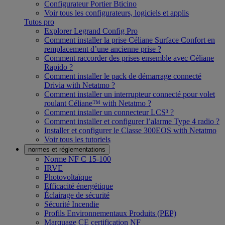
Configurateur Portier Bticino
Voir tous les configurateurs, logiciels et applis
Tutos pro
Explorer Legrand Config Pro
Comment installer la prise Céliane Surface Confort en
remplacement d’une ancienne prise ?
Comment raccorder des prises ensemble avec Céliane
Rapido ?
Comment installer le pack de démarrage connecté
Drivia with Netatmo ?
Comment installer un interrupteur connecté pour volet
roulant Céliane™ with Netatmo ?
Comment installer un connecteur LCS³ ?
Comment installer et configurer l’alarme Type 4 radio ?
Installer et configurer le Classe 300EOS with Netatmo
Voir tous les tutoriels
normes et réglementations
Norme NF C 15-100
IRVE
Photovoltaïque
Efficacité énergétique
Éclairage de sécurité
Sécurité Incendie
Profils Environnementaux Produits (PEP)
Marquage CE certification NF