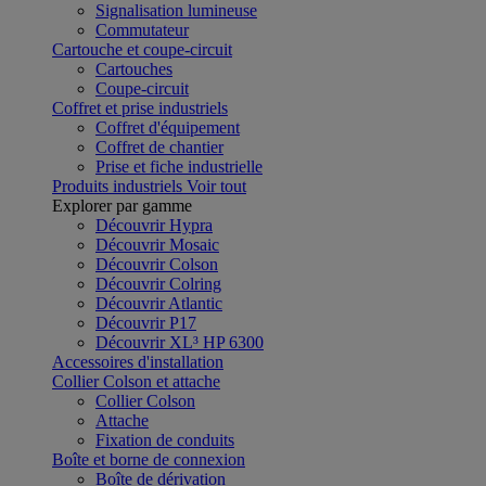
Signalisation lumineuse
Commutateur
Cartouche et coupe-circuit
Cartouches
Coupe-circuit
Coffret et prise industriels
Coffret d'équipement
Coffret de chantier
Prise et fiche industrielle
Produits industriels
Voir tout
Explorer par gamme
Découvrir Hypra
Découvrir Mosaic
Découvrir Colson
Découvrir Colring
Découvrir Atlantic
Découvrir P17
Découvrir XL³ HP 6300
Accessoires d'installation
Collier Colson et attache
Collier Colson
Attache
Fixation de conduits
Boîte et borne de connexion
Boîte de dérivation