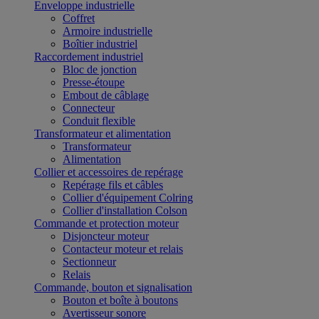
Enveloppe industrielle
Coffret
Armoire industrielle
Boîtier industriel
Raccordement industriel
Bloc de jonction
Presse-étoupe
Embout de câblage
Connecteur
Conduit flexible
Transformateur et alimentation
Transformateur
Alimentation
Collier et accessoires de repérage
Repérage fils et câbles
Collier d'équipement Colring
Collier d'installation Colson
Commande et protection moteur
Disjoncteur moteur
Contacteur moteur et relais
Sectionneur
Relais
Commande, bouton et signalisation
Bouton et boîte à boutons
Avertisseur sonore