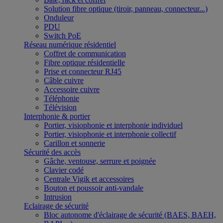
Solution fibre optique (tiroir, panneau, connecteur...)
Onduleur
PDU
Switch PoE
Réseau numérique résidentiel
Coffret de communication
Fibre optique résidentielle
Prise et connecteur RJ45
Câble cuivre
Accessoire cuivre
Téléphonie
Télévision
Interphonie & portier
Portier, visiophonie et interphonie individuel
Portier, visiophonie et interphonie collectif
Carillon et sonnerie
Sécurité des accès
Gâche, ventouse, serrure et poignée
Clavier codé
Centrale Vigik et accessoires
Bouton et poussoir anti-vandale
Intrusion
Eclairage de sécurité
Bloc autonome d'éclairage de sécurité (BAES, BAEH,