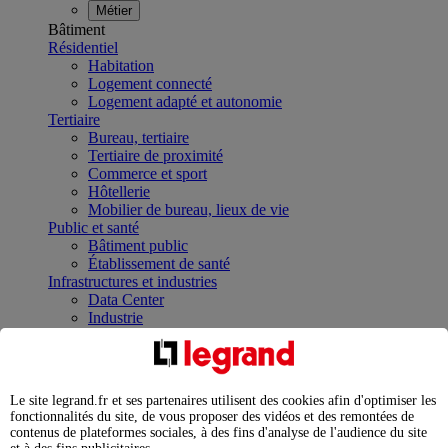
Métier
Bâtiment
Résidentiel
Habitation
Logement connecté
Logement adapté et autonomie
Tertiaire
Bureau, tertiaire
Tertiaire de proximité
Commerce et sport
Hôtellerie
Mobilier de bureau, lieux de vie
Public et santé
Bâtiment public
Établissement de santé
Infrastructures et industries
Data Center
Industrie
Infrastructures
À la une
Contrôler et planifier le fonctionnement des appareils
électriques avec le contacteur connecté
Le site legrand.fr et ses partenaires utilisent des cookies afin d'optimiser les
Répartir et optimiser son tableau électrique
fonctionnalités du site, de vous proposer des vidéos et des remontées de
Legrand Data Center Solutions : concentrer les
contenus de plateformes sociales, à des fins d'analyse de l'audience du site
expertises au service de vos performances