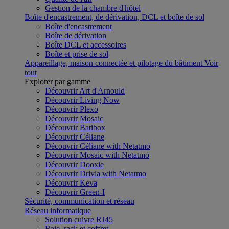
Gestion de la chambre d'hôtel
Boîte d'encastrement, de dérivation, DCL et boîte de sol
Boîte d'encastrement
Boîte de dérivation
Boîte DCL et accessoires
Boîte et prise de sol
Appareillage, maison connectée et pilotage du bâtiment
Voir
tout
Explorer par gamme
Découvrir Art d'Arnould
Découvrir Living Now
Découvrir Plexo
Découvrir Mosaic
Découvrir Batibox
Découvrir Céliane
Découvrir Céliane with Netatmo
Découvrir Mosaic with Netatmo
Découvrir Dooxie
Découvrir Drivia with Netatmo
Découvrir Keva
Découvrir Green-I
Sécurité, communication et réseau
Réseau informatique
Solution cuivre RJ45
Baie, rack et coffret