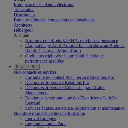
Entreprise d'installation électrique
Tableautier
Distributeur
Bureaux d’études, concepteurs et consultants
Architecte
Hébergeur
À la une
Armoires et coffrets XL³ HP : redéfinir la puissance
L’appareillage Art d’Arnould fait son show au Buddha-
Bar du Casino de Monte-Carlo
Onduleurs triphasés : haute fiabilité et haute
performance assurées
Services Pro
Nos contacts et services
Formulaire de contact Pro - Service Relations Pro
Découvrez le Service Relations Pro
Découvrez le Service Clients Legrand Cable
Management
Rejoignez la communauté des Électriciens Certifiés
Legrand
Services études, assistance, exploitation et maintenance
Nos showrooms et centres de formation
Innoval Limoges
Legrand Campus Paris