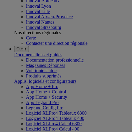
Innoval Bordeaux
Innoval Lyon
Innoval Lille
Innoval Aix-en-Provence
Innoval Nantes
Innoval Strasbourg
Nos directions régionales
Carte
Contacter une direction régionale
Outils
Documentations et guides
Documentation professionnelle
Magazines Réponses
Voir toute la doc
Produits supprimés
Applis, logiciels et configurateurs
App Home + Pro
App Home + Control
App Home + Security
App Legrand Pro
Legrand Config Pro
Logiciel XLPro4 Tableaux 6300
Logiciel XLPro4 Tableaux 400
Logiciel XLPro4 Calcul 6300
Logiciel XLPro4 Calcul 400