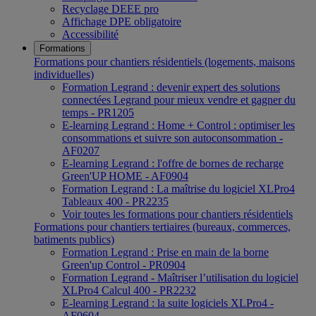
Recyclage DEEE pro
Affichage DPE obligatoire
Accessibilité
Formations
Formations pour chantiers résidentiels (logements, maisons
individuelles)
Formation Legrand : devenir expert des solutions
connectées Legrand pour mieux vendre et gagner du
temps - PR1205
E-learning Legrand : Home + Control : optimiser les
consommations et suivre son autoconsommation -
AF0207
E-learning Legrand : l'offre de bornes de recharge
Green'UP HOME - AF0904
Formation Legrand : La maîtrise du logiciel XLPro4
Tableaux 400 - PR2235
Voir toutes les formations pour chantiers résidentiels
Formations pour chantiers tertiaires (bureaux, commerces,
batiments publics)
Formation Legrand : Prise en main de la borne
Green'up Control - PR0904
Formation Legrand - Maîtriser l’utilisation du logiciel
XLPro4 Calcul 400 - PR2232
E-learning Legrand : la suite logiciels XLPro4 -
AF0604