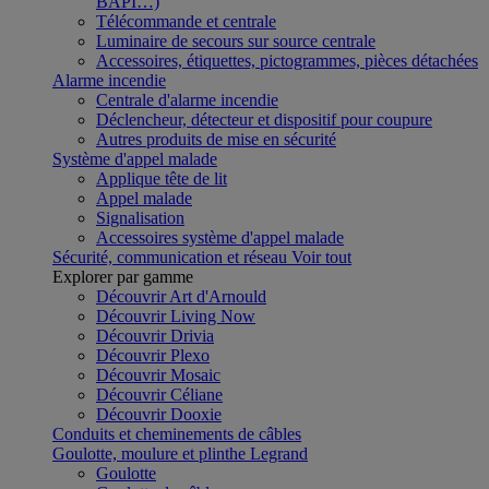
BAPI…)
Télécommande et centrale
Luminaire de secours sur source centrale
Accessoires, étiquettes, pictogrammes, pièces détachées
Alarme incendie
Centrale d'alarme incendie
Déclencheur, détecteur et dispositif pour coupure
Autres produits de mise en sécurité
Système d'appel malade
Applique tête de lit
Appel malade
Signalisation
Accessoires système d'appel malade
Sécurité, communication et réseau
Voir tout
Explorer par gamme
Découvrir Art d'Arnould
Découvrir Living Now
Découvrir Drivia
Découvrir Plexo
Découvrir Mosaic
Découvrir Céliane
Découvrir Dooxie
Conduits et cheminements de câbles
Goulotte, moulure et plinthe Legrand
Goulotte