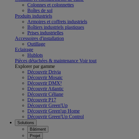
Colonnes et colonnettes
Boîtes de sol
Produits industriels
Armoires et coffrets industriels
Boîtiers industriels plastiques
Prises industrielles
Accessoires d'installation
Outillage
Eclairage
Hublots
Pièces détachées & maintenance
Voir tout
Explorer par gamme
Découvrir Drivia
Découvrir Mosaic
Découvrir DMX³
Découvrir Atlantic
Découvrir Céliane
Découvrir P17
Découvrir Green'Up
Découvrir Green'up Home
Découvrir Green'Up Control
Solutions
Bâtiment
Projet