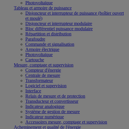
Photovoltaïque
Tableau et armoire de puissance
Disjoncteur et interrupteur de puissance (boîtier ouvert
et moulé)
Disjoncteur et interrupteur modulaire
Bloc différentiel puissance modulaire
Répartition et distribution
Parafoudre
Commande et signalisation
Armoire électrique
Photovoltaïque
Cartouche
Mesure, comptage et supervision
Compteur d'énergie
Centrale de mesure
Transformateur
Logiciel et supervision
Interface
Relais de mesure et de protection
Transducteur et convertisseur
Indicateur analogique
Système de gestion de mesure
Indicateur numérique
Accessoires mesure, comptage et supervision
Acheminement et qualité de l'énergie