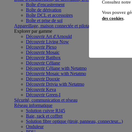
Consultez notre
Boîte d'encastrement
Boîte de dérivation
Vous pouvez gér
Boîte DCL et accessoires
des cookies
.
Boîte et prise de sol
Appareillage, maison connectée et pilotage du bâtiment
Voir to
Explorer par gamme
Découvrir Art d'Arnould
Découvrir Living Now
Découvrir Plexo
Découvrir Mosaic
Découvrir Batibox
Découvrir Céliane
Découvrir Céliane with Netatmo
Découvrir Mosaic with Netatmo
Découvrir Dooxie
Découvrir Drivia with Netatmo
Découvrir Keva
Découvrir Green-I
Sécurité, communication et réseau
Réseau informatique
Solution cuivre RJ45
Baie, rack et coffret
Solution fibre optique (tiroir, panneau, connecteur...)
Onduleur
PDU