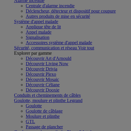
Alarme incendie
Centrale d'alarme incendie
Déclencheur, détecteur et dispositif pour coupure
Autres produits de mise en sécurité
Système d'appel malade
Applique tête de lit
Appel malade
Signalisation
Accessoires système d'appel malade
Sécurité, communication et réseau
Voir tout
Explorer par gamme
Découvrir Art d'Arnould
Découvrir Living Now
Découvrir Drivia
Découvrir Plexo
Découvrir Mosaic
Découvrir Céliane
Découvrir Dooxie
Conduits et cheminements de câbles
Goulotte, moulure et plinthe Legrand
Goulotte
Goulotte de câblage
Moulure et plinthe
GTL
Passage de plancher