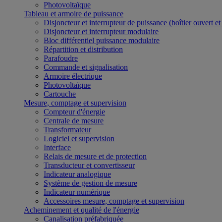
Photovoltaïque
Tableau et armoire de puissance
Disjoncteur et interrupteur de puissance (boîtier ouvert e
Disjoncteur et interrupteur modulaire
Bloc différentiel puissance modulaire
Répartition et distribution
Parafoudre
Commande et signalisation
Armoire électrique
Photovoltaïque
Cartouche
Mesure, comptage et supervision
Compteur d'énergie
Centrale de mesure
Transformateur
Logiciel et supervision
Interface
Relais de mesure et de protection
Transducteur et convertisseur
Indicateur analogique
Système de gestion de mesure
Indicateur numérique
Accessoires mesure, comptage et supervision
Acheminement et qualité de l'énergie
Canalisation préfabriquée