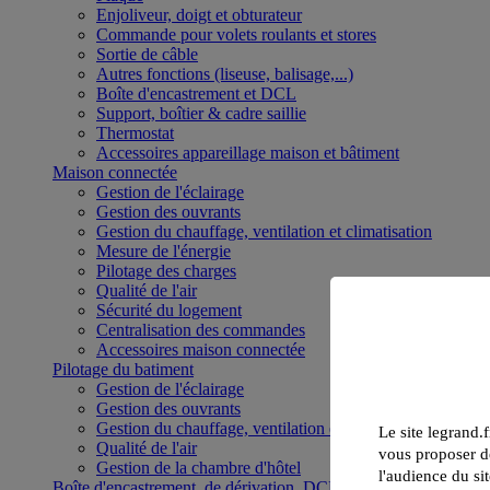
Enjoliveur, doigt et obturateur
Commande pour volets roulants et stores
Sortie de câble
Autres fonctions (liseuse, balisage,...)
Boîte d'encastrement et DCL
Support, boîtier & cadre saillie
Thermostat
Accessoires appareillage maison et bâtiment
Maison connectée
Gestion de l'éclairage
Gestion des ouvrants
Gestion du chauffage, ventilation et climatisation
Mesure de l'énergie
Pilotage des charges
Qualité de l'air
Sécurité du logement
Centralisation des commandes
Accessoires maison connectée
Pilotage du batiment
Gestion de l'éclairage
Gestion des ouvrants
Gestion du chauffage, ventilation et climatisation
Le site legrand.f
Qualité de l'air
vous proposer de
Gestion de la chambre d'hôtel
l'audience du sit
Boîte d'encastrement, de dérivation, DCL et boîte de sol