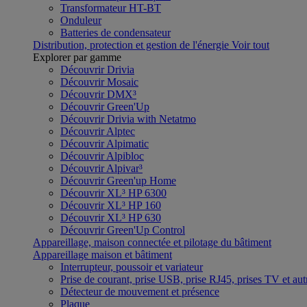
Transformateur HT-BT
Onduleur
Batteries de condensateur
Distribution, protection et gestion de l'énergie
Voir tout
Explorer par gamme
Découvrir Drivia
Découvrir Mosaic
Découvrir DMX³
Découvrir Green'Up
Découvrir Drivia with Netatmo
Découvrir Alptec
Découvrir Alpimatic
Découvrir Alpibloc
Découvrir Alpivar³
Découvrir Green'up Home
Découvrir XL³ HP 6300
Découvrir XL³ HP 160
Découvrir XL³ HP 630
Découvrir Green'Up Control
Appareillage, maison connectée et pilotage du bâtiment
Appareillage maison et bâtiment
Interrupteur, poussoir et variateur
Prise de courant, prise USB, prise RJ45, prises TV et aut
Détecteur de mouvement et présence
Plaque