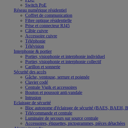
Switch PoE
Réseau numérique résidentiel
Coffret de communication
Fibre optique résidentielle
Prise et connecteur RJ45
Câble cuivre
Accessoire cuivre
Téléphonie
Télévision
Interphonie & portier
Portier, visiophonie et interphonie individuel
Portier, visiophonie et interphonie collectif
Carillon et sonnerie
Sécurité des accès
Gâche, ventouse, serrure et poignée
Clavier codé
Centrale Vigik et accessoires
Bouton et poussoir anti-vandale
Intrusion
Eclairage de sécurité
Bloc autonome d'éclairage de sécurité (BAES, BAEH,
Télécommande et centrale
Luminaire de secours sur source centrale
Accessoires, étiquettes, pictogrammes, pièces détachées