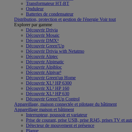
Transformateur HT-BT
Onduleur
Batteries de condensateur
Distribution, protection et gestion de l'énergie
Voir tout
Explorer par gamme
Découvrir Drivia
Découvrir Mosaic
Découvrir DMX³
Découvrir Green'Up
Découvrir Drivia with Netatmo
Découvrir Alptec
Découvrir Alpimatic
Découvrir Alpibloc
Découvrir Alpivar³
Découvrir Green'up Home
Découvrir XL³ HP 6300
Découvrir XL³ HP 160
Découvrir XL³ HP 630
Découvrir Green'Up Control
Appareillage, maison connectée et pilotage du bâtiment
Appareillage maison et bâtiment
Interrupteur, poussoir et variateur
Prise de courant, prise USB, prise RJ45, prises TV et aut
Détecteur de mouvement et présence
Plaque