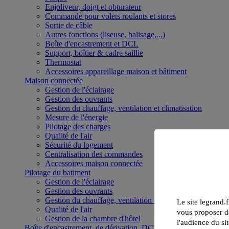
Enjoliveur, doigt et obturateur
Commande pour volets roulants et stores
Sortie de câble
Autres fonctions (liseuse, balisage,...)
Boîte d'encastrement et DCL
Support, boîtier & cadre saillie
Thermostat
Accessoires appareillage maison et bâtiment
Maison connectée
Gestion de l'éclairage
Gestion des ouvrants
Gestion du chauffage, ventilation et climatisation
Mesure de l'énergie
Pilotage des charges
Qualité de l'air
Sécurité du logement
Centralisation des commandes
Accessoires maison connectée
Pilotage du batiment
Gestion de l'éclairage
Gestion des ouvrants
Gestion du chauffage, ventilation et climatisation
Le site legrand.f
Qualité de l'air
vous proposer de
Gestion de la chambre d'hôtel
l'audience du sit
Boîte d'encastrement, de dérivation, DCL et boîte de sol