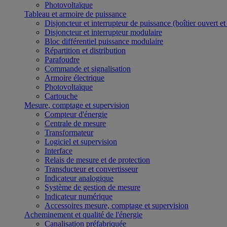
Photovoltaïque
Tableau et armoire de puissance
Disjoncteur et interrupteur de puissance (boîtier ouvert e
Disjoncteur et interrupteur modulaire
Bloc différentiel puissance modulaire
Répartition et distribution
Parafoudre
Commande et signalisation
Armoire électrique
Photovoltaïque
Cartouche
Mesure, comptage et supervision
Compteur d'énergie
Centrale de mesure
Transformateur
Logiciel et supervision
Interface
Relais de mesure et de protection
Transducteur et convertisseur
Indicateur analogique
Système de gestion de mesure
Indicateur numérique
Accessoires mesure, comptage et supervision
Acheminement et qualité de l'énergie
Canalisation préfabriquée