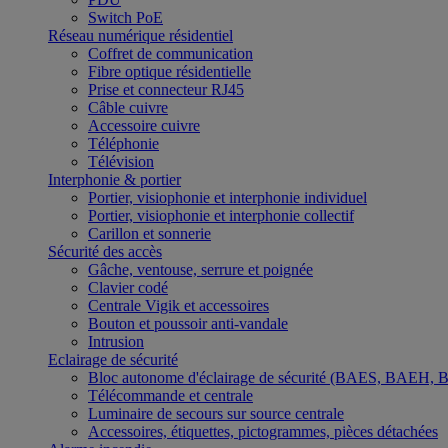
Switch PoE
Réseau numérique résidentiel
Coffret de communication
Fibre optique résidentielle
Prise et connecteur RJ45
Câble cuivre
Accessoire cuivre
Téléphonie
Télévision
Interphonie & portier
Portier, visiophonie et interphonie individuel
Portier, visiophonie et interphonie collectif
Carillon et sonnerie
Sécurité des accès
Gâche, ventouse, serrure et poignée
Clavier codé
Centrale Vigik et accessoires
Bouton et poussoir anti-vandale
Intrusion
Eclairage de sécurité
Bloc autonome d'éclairage de sécurité (BAES, BAEH,
Télécommande et centrale
Luminaire de secours sur source centrale
Accessoires, étiquettes, pictogrammes, pièces détachées