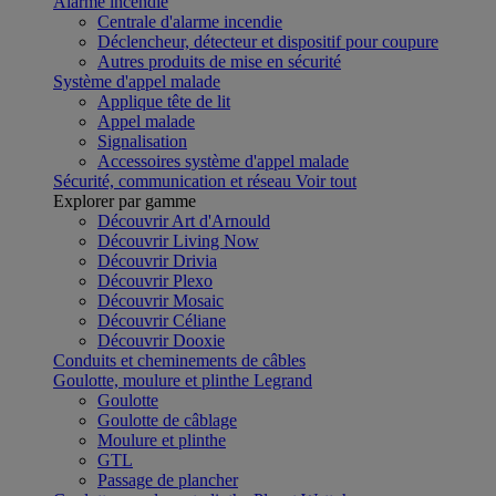
Alarme incendie
Centrale d'alarme incendie
Déclencheur, détecteur et dispositif pour coupure
Autres produits de mise en sécurité
Système d'appel malade
Applique tête de lit
Appel malade
Signalisation
Accessoires système d'appel malade
Sécurité, communication et réseau
Voir tout
Explorer par gamme
Découvrir Art d'Arnould
Découvrir Living Now
Découvrir Drivia
Découvrir Plexo
Découvrir Mosaic
Découvrir Céliane
Découvrir Dooxie
Conduits et cheminements de câbles
Goulotte, moulure et plinthe Legrand
Goulotte
Goulotte de câblage
Moulure et plinthe
GTL
Passage de plancher