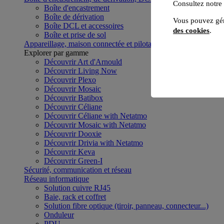
Consultez notre
Boîte d'encastrement
Boîte de dérivation
Vous pouvez gér
Boîte DCL et accessoires
des cookies
.
Boîte et prise de sol
Appareillage, maison connectée et pilotage du bâtiment
Voir to
Explorer par gamme
Découvrir Art d'Arnould
Découvrir Living Now
Découvrir Plexo
Découvrir Mosaic
Découvrir Batibox
Découvrir Céliane
Découvrir Céliane with Netatmo
Découvrir Mosaic with Netatmo
Découvrir Dooxie
Découvrir Drivia with Netatmo
Découvrir Keva
Découvrir Green-I
Sécurité, communication et réseau
Réseau informatique
Solution cuivre RJ45
Baie, rack et coffret
Solution fibre optique (tiroir, panneau, connecteur...)
Onduleur
PDU