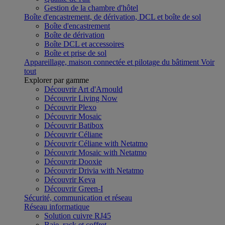
Gestion de la chambre d'hôtel
Boîte d'encastrement, de dérivation, DCL et boîte de sol
Boîte d'encastrement
Boîte de dérivation
Boîte DCL et accessoires
Boîte et prise de sol
Appareillage, maison connectée et pilotage du bâtiment
Voir
tout
Explorer par gamme
Découvrir Art d'Arnould
Découvrir Living Now
Découvrir Plexo
Découvrir Mosaic
Découvrir Batibox
Découvrir Céliane
Découvrir Céliane with Netatmo
Découvrir Mosaic with Netatmo
Découvrir Dooxie
Découvrir Drivia with Netatmo
Découvrir Keva
Découvrir Green-I
Sécurité, communication et réseau
Réseau informatique
Solution cuivre RJ45
Baie, rack et coffret