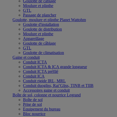
Goulotte de câblage
Moulure et plinthe
GTL
Passage de plancher
Goulotte, moulure et plinthe Planet Wattohm
Goulotte d'installation
Goulotte de distribution
Moulure et plinthe
Appareillage
Goulotte de câblage
GTL
Goulotte de climatisation
Gaine et conduit
Conduit ICTA
Conduit ICTA & ICA grande longueur
Conduit ICTA préfilé
Conduit ICA
Conduit rigide IRL, MRL
Conduit duogliss, Rai’Gliss, TINB et TIIB
Accessoires gaine et conduit
Boîte de sol, colonne et nourrice Legrand
Boîte de sol
Prise de sol
Equipement du bureau
Bloc nourrice