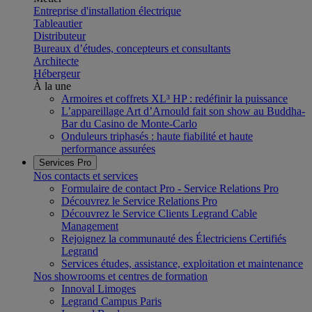
Entreprise d'installation électrique
Tableautier
Distributeur
Bureaux d’études, concepteurs et consultants
Architecte
Hébergeur
À la une
Armoires et coffrets XL³ HP : redéfinir la puissance
L’appareillage Art d’Arnould fait son show au Buddha-
Bar du Casino de Monte-Carlo
Onduleurs triphasés : haute fiabilité et haute
performance assurées
Services Pro
Nos contacts et services
Formulaire de contact Pro - Service Relations Pro
Découvrez le Service Relations Pro
Découvrez le Service Clients Legrand Cable
Management
Rejoignez la communauté des Électriciens Certifiés
Legrand
Services études, assistance, exploitation et maintenance
Nos showrooms et centres de formation
Innoval Limoges
Legrand Campus Paris