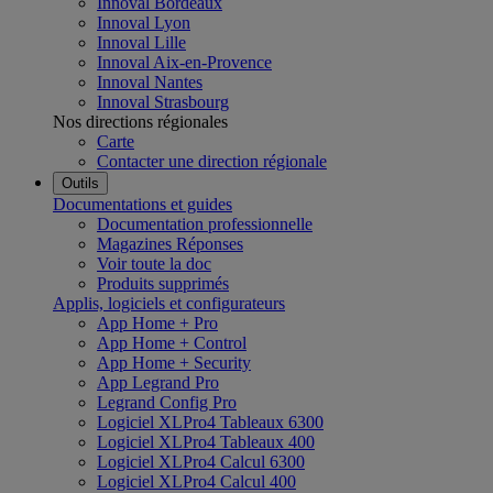
Innoval Bordeaux
Innoval Lyon
Innoval Lille
Innoval Aix-en-Provence
Innoval Nantes
Innoval Strasbourg
Nos directions régionales
Carte
Contacter une direction régionale
Outils
Documentations et guides
Documentation professionnelle
Magazines Réponses
Voir toute la doc
Produits supprimés
Applis, logiciels et configurateurs
App Home + Pro
App Home + Control
App Home + Security
App Legrand Pro
Legrand Config Pro
Logiciel XLPro4 Tableaux 6300
Logiciel XLPro4 Tableaux 400
Logiciel XLPro4 Calcul 6300
Logiciel XLPro4 Calcul 400