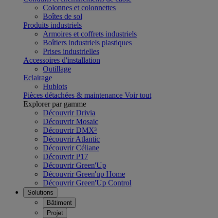
Colonnes et colonnettes
Boîtes de sol
Produits industriels
Armoires et coffrets industriels
Boîtiers industriels plastiques
Prises industrielles
Accessoires d'installation
Outillage
Eclairage
Hublots
Pièces détachées & maintenance
Voir tout
Explorer par gamme
Découvrir Drivia
Découvrir Mosaic
Découvrir DMX³
Découvrir Atlantic
Découvrir Céliane
Découvrir P17
Découvrir Green'Up
Découvrir Green'up Home
Découvrir Green'Up Control
Solutions
Bâtiment
Projet