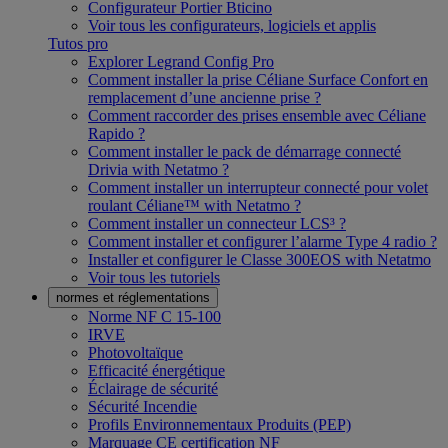
Configurateur Portier Bticino
Voir tous les configurateurs, logiciels et applis
Tutos pro
Explorer Legrand Config Pro
Comment installer la prise Céliane Surface Confort en
remplacement d’une ancienne prise ?
Comment raccorder des prises ensemble avec Céliane
Rapido ?
Comment installer le pack de démarrage connecté
Drivia with Netatmo ?
Comment installer un interrupteur connecté pour volet
roulant Céliane™ with Netatmo ?
Comment installer un connecteur LCS³ ?
Comment installer et configurer l’alarme Type 4 radio ?
Installer et configurer le Classe 300EOS with Netatmo
Voir tous les tutoriels
normes et réglementations
Norme NF C 15-100
IRVE
Photovoltaïque
Efficacité énergétique
Éclairage de sécurité
Sécurité Incendie
Profils Environnementaux Produits (PEP)
Marquage CE certification NF