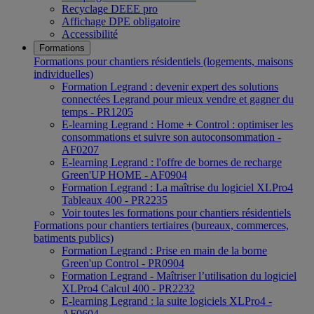
Recyclage DEEE pro
Affichage DPE obligatoire
Accessibilité
Formations
Formations pour chantiers résidentiels (logements, maisons
individuelles)
Formation Legrand : devenir expert des solutions
connectées Legrand pour mieux vendre et gagner du
temps - PR1205
E-learning Legrand : Home + Control : optimiser les
consommations et suivre son autoconsommation -
AF0207
E-learning Legrand : l'offre de bornes de recharge
Green'UP HOME - AF0904
Formation Legrand : La maîtrise du logiciel XLPro4
Tableaux 400 - PR2235
Voir toutes les formations pour chantiers résidentiels
Formations pour chantiers tertiaires (bureaux, commerces,
batiments publics)
Formation Legrand : Prise en main de la borne
Green'up Control - PR0904
Formation Legrand - Maîtriser l’utilisation du logiciel
XLPro4 Calcul 400 - PR2232
E-learning Legrand : la suite logiciels XLPro4 -
AF0604