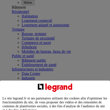
Métier
Bâtiment
Résidentiel
Habitation
Logement connecté
Logement adapté et autonomie
Tertiaire
Bureau, tertiaire
Tertiaire de proximité
Commerce et sport
Hôtellerie
Mobilier de bureau, lieux de vie
Public et santé
Bâtiment public
Établissement de santé
Infrastructures et industries
Data Center
Industrie
Infrastructures
À la une
Contrôler et planifier le fonctionnement des appareils
électriques avec le contacteur connecté
Le site legrand.fr et ses partenaires utilisent des cookies afin d'optimiser les
Répartir et optimiser son tableau électrique
fonctionnalités du site, de vous proposer des vidéos et des remontées de
Legrand Data Center Solutions : concentrer les
contenus de plateformes sociales, à des fins d'analyse de l'audience du site
expertises au service de vos performances