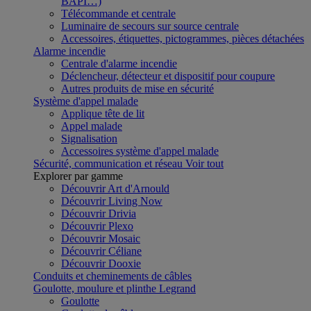
BAPI…)
Télécommande et centrale
Luminaire de secours sur source centrale
Accessoires, étiquettes, pictogrammes, pièces détachées
Alarme incendie
Centrale d'alarme incendie
Déclencheur, détecteur et dispositif pour coupure
Autres produits de mise en sécurité
Système d'appel malade
Applique tête de lit
Appel malade
Signalisation
Accessoires système d'appel malade
Sécurité, communication et réseau
Voir tout
Explorer par gamme
Découvrir Art d'Arnould
Découvrir Living Now
Découvrir Drivia
Découvrir Plexo
Découvrir Mosaic
Découvrir Céliane
Découvrir Dooxie
Conduits et cheminements de câbles
Goulotte, moulure et plinthe Legrand
Goulotte