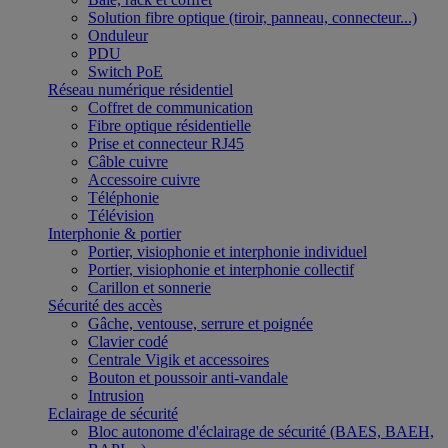
Solution fibre optique (tiroir, panneau, connecteur...)
Onduleur
PDU
Switch PoE
Réseau numérique résidentiel
Coffret de communication
Fibre optique résidentielle
Prise et connecteur RJ45
Câble cuivre
Accessoire cuivre
Téléphonie
Télévision
Interphonie & portier
Portier, visiophonie et interphonie individuel
Portier, visiophonie et interphonie collectif
Carillon et sonnerie
Sécurité des accès
Gâche, ventouse, serrure et poignée
Clavier codé
Centrale Vigik et accessoires
Bouton et poussoir anti-vandale
Intrusion
Eclairage de sécurité
Bloc autonome d'éclairage de sécurité (BAES, BAEH,