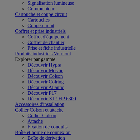
Signalisation lumineuse
Commutateur
Cartouche et coupe-circuit
Cartouches
Coupe-circuit
Coffret et prise industriels
Coffret d'équipement
Coffret de chantier
Prise et fiche industrielle
Produits industriels
Voir tout
Explorer par gamme
Découvrir Hypra
Découvrir Mosaic
Découvrir Colson
Découvrir Colring
Découvrir Atlantic
Découvrir P17
Découvrir XL³ HP 6300
Accessoires d'installation
Collier Colson et attache
Collier Colson
Attache
Fixation de conduits
Boîte et borne de connexion
Boîte de dérivation