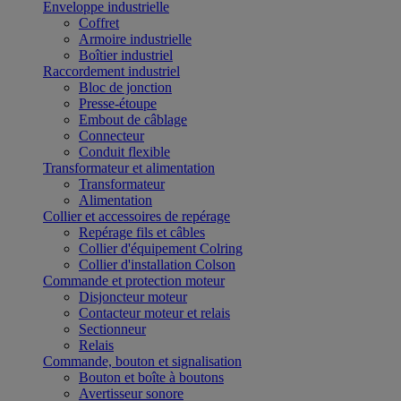
Enveloppe industrielle
Coffret
Armoire industrielle
Boîtier industriel
Raccordement industriel
Bloc de jonction
Presse-étoupe
Embout de câblage
Connecteur
Conduit flexible
Transformateur et alimentation
Transformateur
Alimentation
Collier et accessoires de repérage
Repérage fils et câbles
Collier d'équipement Colring
Collier d'installation Colson
Commande et protection moteur
Disjoncteur moteur
Contacteur moteur et relais
Sectionneur
Relais
Commande, bouton et signalisation
Bouton et boîte à boutons
Avertisseur sonore