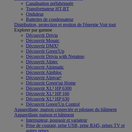
Canalisation préfabriquée
Transformateur HT-BT
Onduleur
Batteries de condensateur
Distribution, protection et gestion de l'énergie
Voir tout
Explorer par gamme
Découvrir Drivia
Découvrir Mosaic
Découvrir DMX³
Découvrir Green'Up
Découvrir Drivia with Netatmo
Découvrir Alptec
Découvrir Alpimatic
Découvrir Alpibloc
Découvrir Alpivar³
Découvrir Green'up Home
Découvrir XL³ HP 6300
Découvrir XL³ HP 160
Découvrir XL³ HP 630
Découvrir Green'Up Control
Appareillage, maison connectée et pilotage du bâtiment
Appareillage maison et bâtiment
Interrupteur, poussoir et variateur
Prise de courant, prise USB, prise RJ45, prises TV et
autres prises