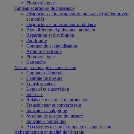
Photovoltaïque
Tableau et armoire de puissance
Disjoncteur et interrupteur de puissance (boîtier ouvert
et moulé)
Disjoncteur et interrupteur modulaire
Bloc différentiel puissance modulaire
Répartition et distribution
Parafoudre
Commande et signalisation
Armoire électrique
Photovoltaïque
Cartouche
Mesure, comptage et supervision
Compteur d'énergie
Centrale de mesure
Transformateur
Logiciel et supervision
Interface
Relais de mesure et de protection
Transducteur et convertisseur
Indicateur analogique
Système de gestion de mesure
Indicateur numérique
Accessoires mesure, comptage et supervision
Acheminement et qualité de l'énergie