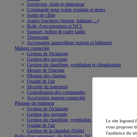
Enjoliveur, doigt et obturateur
Commande pour volets roulants et stores
Sortie de câble
Autres fonctions (liseuse, balisage,...)
Boîte d'encastrement et DCL
Support, boîtier & cadre saillie
Thermostat
Accessoires appareillage maison et bâtiment
Maison connectée
Gestion de l'éclairage
Gestion des ouvrants
Gestion du chauffage, ventilation et climatisation
Mesure de l'énergie
Pilotage des charges
Qualité de l'air
Sécurité du logement
Centralisation des commandes
Accessoires maison connectée
Pilotage du batiment
Gestion de l'éclairage
Gestion des ouvrants
Gestion du chauffage, ventilation et climatisation
Le site legrand.f
Qualité de l'air
vous proposer de
Gestion de la chambre d'hôtel
l'audience du sit
Boîte d'encastrement, de dérivation, DCL et boîte de sol