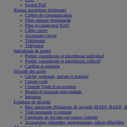
Switch PoE
Réseau numérique résidentiel
Coffret de communication
Fibre optique résidentielle
Prise et connecteur RJ45
Câble cuivre
Accessoire cuivre
Téléphonie
Télévision
Interphonie & portier
Portier, visiophonie et interphonie individuel
Portier, visiophonie et interphonie collectif
Carillon et sonnerie
Sécurité des accès
Gâche, ventouse, serrure et poignée
Clavier codé
Centrale Vigik et accessoires
Bouton et poussoir anti-vandale
Intrusion
Eclairage de sécurité
Bloc autonome d'éclairage de sécurité (BAES, BAEH,
Télécommande et centrale
Luminaire de secours sur source centrale
Accessoires, étiquettes, pictogrammes, pièces détachées