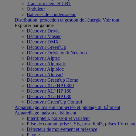
Transformateur HT-BT
Onduleur
Batteries de condensateur
Distribution, protection et gestion de l'énergie
Voir tout
Explorer par gamme
Découvrir Drivia
Découvrir Mosaic
Découvrir DMX³
Découvrir Green'Up
Découvrir Drivia with Netatmo
Découvrir Alptec
Découvrir Alpimatic
Découvrir Alpibloc
Découvrir Alpivar³
Découvrir Green'up Home
Découvrir XL³ HP 6300
Découvrir XL³ HP 160
Découvrir XL³ HP 630
Découvrir Green'Up Control
Appareillage, maison connectée et pilotage du bâtiment
Appareillage maison et bâtiment
Interrupteur, poussoir et variateur
Prise de courant, prise USB, prise RJ45, prises TV et aut
Détecteur de mouvement et présence
Plaque