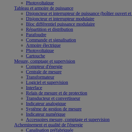
Photovoltaïque
Tableau et armoire de puissance
Disjoncteur et interrupteur de puissance (boîtier ouvert e
Disjoncteur et interrupteur modulaire
Bloc différentiel puissance modulaire
Répartition et distribution
Parafoudre
Commande et signalisation
Armoire électrique
Photovoltaïque
Cartouche
Mesure, comptage et supervision
Compteur d'énergie
Centrale de mesure
Transformateur
Logiciel et supervision
Interface
Relais de mesure et de protection
Transducteur et convertisseur
Indicateur analogique
Système de gestion de mesure
Indicateur numérique
Accessoires mesure, comptage et supervision
Acheminement et qualité de l'énergie
Canalisation préfabriquée