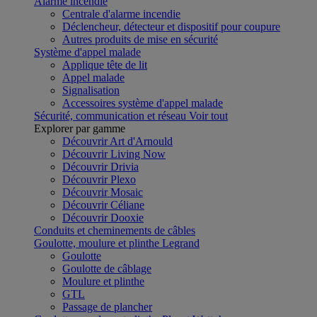
Alarme incendie
Centrale d'alarme incendie
Déclencheur, détecteur et dispositif pour coupure
Autres produits de mise en sécurité
Système d'appel malade
Applique tête de lit
Appel malade
Signalisation
Accessoires système d'appel malade
Sécurité, communication et réseau
Voir tout
Explorer par gamme
Découvrir Art d'Arnould
Découvrir Living Now
Découvrir Drivia
Découvrir Plexo
Découvrir Mosaic
Découvrir Céliane
Découvrir Dooxie
Conduits et cheminements de câbles
Goulotte, moulure et plinthe Legrand
Goulotte
Goulotte de câblage
Moulure et plinthe
GTL
Passage de plancher