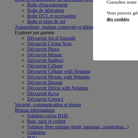
Consultez notre
Boîte d'encastrement
Boîte de dérivation
Vous pouvez gér
Boîte DCL et accessoires
des cookies
.
Boîte et prise de sol
Appareillage, maison connectée et pilotage du bâtiment
Voir to
Explorer par gamme
Découvrir Art d'Arnould
Découvrir Living Now
Découvrir Plexo
Découvrir Mosaic
Découvrir Batibox
Découvrir Céliane
Découvrir Céliane with Netatmo
Découvrir Mosaic with Netatmo
Découvrir Dooxie
Découvrir Drivia with Netatmo
Découvrir Keva
Découvrir Green-I
Sécurité, communication et réseau
Réseau informatique
Solution cuivre RJ45
Baie, rack et coffret
Solution fibre optique (tiroir, panneau, connecteur...)
Onduleur
PDU