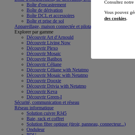
Consultez notre
Boîte d'encastrement
Boîte de dérivation
Vous pouvez gér
Boîte DCL et accessoires
des cookies
.
Boîte et prise de sol
Appareillage, maison connectée et pilotage du bâtiment
Voir to
Explorer par gamme
Découvrir Art d'Arnould
Découvrir Living Now
Découvrir Plexo
Découvrir Mosaic
Découvrir Batibox
Découvrir Céliane
Découvrir Céliane with Netatmo
Découvrir Mosaic with Netatmo
Découvrir Dooxie
Découvrir Drivia with Netatmo
Découvrir Keva
Découvrir Green-I
Sécurité, communication et réseau
Réseau informatique
Solution cuivre RJ45
Baie, rack et coffret
Solution fibre optique (tiroir, panneau, connecteur...)
Onduleur
PDU