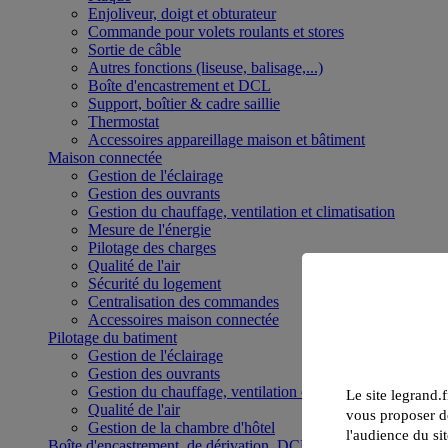
Enjoliveur, doigt et obturateur
Commande pour volets roulants et stores
Sortie de câble
Autres fonctions (liseuse, balisage,...)
Boîte d'encastrement et DCL
Support, boîtier & cadre saillie
Thermostat
Accessoires appareillage maison et bâtiment
Maison connectée
Gestion de l'éclairage
Gestion des ouvrants
Gestion du chauffage, ventilation et climatisation
Mesure de l'énergie
Pilotage des charges
Qualité de l'air
Sécurité du logement
Centralisation des commandes
Accessoires maison connectée
Pilotage du batiment
Gestion de l'éclairage
Gestion des ouvrants
Gestion du chauffage, ventilation et climatisation
Le site legrand.f
Qualité de l'air
vous proposer de
Gestion de la chambre d'hôtel
l'audience du sit
Boîte d'encastrement, de dérivation, DCL et boîte de sol