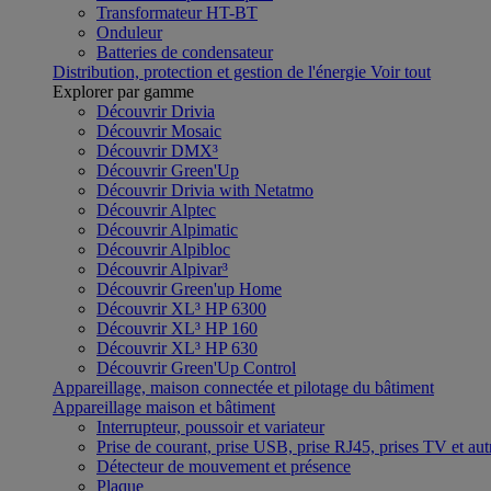
Transformateur HT-BT
Onduleur
Batteries de condensateur
Distribution, protection et gestion de l'énergie
Voir tout
Explorer par gamme
Découvrir Drivia
Découvrir Mosaic
Découvrir DMX³
Découvrir Green'Up
Découvrir Drivia with Netatmo
Découvrir Alptec
Découvrir Alpimatic
Découvrir Alpibloc
Découvrir Alpivar³
Découvrir Green'up Home
Découvrir XL³ HP 6300
Découvrir XL³ HP 160
Découvrir XL³ HP 630
Découvrir Green'Up Control
Appareillage, maison connectée et pilotage du bâtiment
Appareillage maison et bâtiment
Interrupteur, poussoir et variateur
Prise de courant, prise USB, prise RJ45, prises TV et aut
Détecteur de mouvement et présence
Plaque