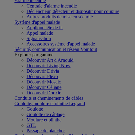
Alarme incendie
Centrale d'alarme incendie
Déclencheur, détecteur et dispositif pour coupure
Autres produits de mise en sécurité
Système d'appel malade
Applique tête de lit
Appel malade
Signalisation
Accessoires système d'appel malade
Sécurité, communication et réseau
Voir tout
Explorer par gamme
Découvrir Art d'Arnould
Découvrir Living Now
Découvrir Drivia
Découvrir Plexo
Découvrir Mosaic
Découvrir Céliane
Découvrir Dooxie
Conduits et cheminements de câbles
Goulotte, moulure et plinthe Legrand
Goulotte
Goulotte de câblage
Moulure et plinthe
GTL
Passage de plancher