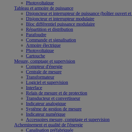
Photovoltaïque
Tableau et armoire de puissance
Disjoncteur et interrupteur de puissance (boîtier ouvert e
Disjoncteur et interrupteur modulaire
Bloc différentiel puissance modulaire
Répartition et distribution
Parafoudre
Commande et signalisation
Armoire électrique
Photovoltaïque
Cartouche
Mesure, comptage et supervision
Compteur d'énergie
Centrale de mesure
Transformateur
Logiciel et supervision
Interface
Relais de mesure et de protection
Transducteur et convertisseur
Indicateur analogique
Système de gestion de mesure
Indicateur numérique
Accessoires mesure, comptage et supervision
Acheminement et qualité de l'énergie
Canalisation préfabriquée