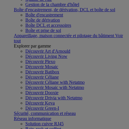
Gestion de la chambre d'hôtel
Boîte d'encastrement, de dérivation, DCL et boîte de sol
Boîte d'encastrement
Boîte de dérivation
Boîte DCL et accessoires
Boîte et prise de sol
Appareillage, maison connectée et pilotage du bâtiment
Voir
tout
Explorer par gamme
Découvrir Art d'Arnould
Découvrir Living Now
Découvrir Plexo
Découvrir Mosaic
Découvrir Batibox
Découvrir Céliane
Découvrir Céliane with Netatmo
Découvrir Mosaic with Netatmo
Découvrir Dooxie
Découvrir Drivia with Netatmo
Découvrir Keva
Découvrir Green-I
Sécurité, communication et réseau
Réseau informatique
Solution cuivre RJ45
Baie, rack et coffret