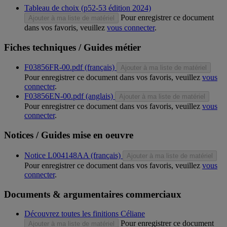
Tableau de choix (p52-53 édition 2024)
Pour enregistrer ce document
Ajouter à ma liste de matériel
dans vos favoris, veuillez
vous connecter
.
Fiches techniques / Guides métier
F03856FR-00.pdf (français)
Ajouter à ma liste de matériel
Pour enregistrer ce document dans vos favoris, veuillez
vous
connecter
.
F03856EN-00.pdf (anglais)
Ajouter à ma liste de matériel
Pour enregistrer ce document dans vos favoris, veuillez
vous
connecter
.
Notices / Guides mise en oeuvre
Notice L004148AA (français)
Ajouter à ma liste de matériel
Pour enregistrer ce document dans vos favoris, veuillez
vous
connecter
.
Documents & argumentaires commerciaux
Découvrez toutes les finitions Céliane
Pour enregistrer ce document
Ajouter à ma liste de matériel