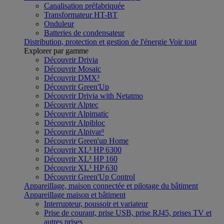
Canalisation préfabriquée
Transformateur HT-BT
Onduleur
Batteries de condensateur
Distribution, protection et gestion de l'énergie
Voir tout
Explorer par gamme
Découvrir Drivia
Découvrir Mosaic
Découvrir DMX³
Découvrir Green'Up
Découvrir Drivia with Netatmo
Découvrir Alptec
Découvrir Alpimatic
Découvrir Alpibloc
Découvrir Alpivar³
Découvrir Green'up Home
Découvrir XL³ HP 6300
Découvrir XL³ HP 160
Découvrir XL³ HP 630
Découvrir Green'Up Control
Appareillage, maison connectée et pilotage du bâtiment
Appareillage maison et bâtiment
Interrupteur, poussoir et variateur
Prise de courant, prise USB, prise RJ45, prises TV et
autres prises