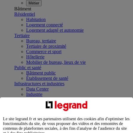
Métier
Bâtiment
Résidentiel
Habitation
Logement connecté
Logement adapté et autonomie
Tertiaire
Bureau, tertiaire
Tertiaire de proximité
Commerce et sport
Hôtellerie
Mobilier de bureau, lieux de vie
Public et santé
Bâtiment public
Établissement de santé
Infrastructures et industries
Data Center
Industrie
Infrastructures
À la une
Contrôler et planifier le fonctionnement des appareils
électriques avec le contacteur connecté
Le site legrand.fr et ses partenaires utilisent des cookies afin d'optimiser les
Répartir et optimiser son tableau électrique
fonctionnalités du site, de vous proposer des vidéos et des remontées de
Legrand Data Center Solutions : concentrer les
contenus de plateformes sociales, à des fins d'analyse de l'audience du site
expertises au service de vos performances