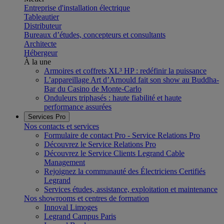
Entreprise d'installation électrique
Tableautier
Distributeur
Bureaux d’études, concepteurs et consultants
Architecte
Hébergeur
À la une
Armoires et coffrets XL³ HP : redéfinir la puissance
L’appareillage Art d’Arnould fait son show au Buddha-
Bar du Casino de Monte-Carlo
Onduleurs triphasés : haute fiabilité et haute
performance assurées
Services Pro
Nos contacts et services
Formulaire de contact Pro - Service Relations Pro
Découvrez le Service Relations Pro
Découvrez le Service Clients Legrand Cable
Management
Rejoignez la communauté des Électriciens Certifiés
Legrand
Services études, assistance, exploitation et maintenance
Nos showrooms et centres de formation
Innoval Limoges
Legrand Campus Paris