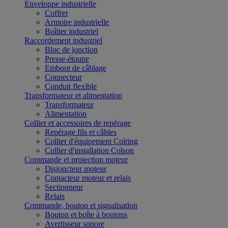
Enveloppe industrielle
Coffret
Armoire industrielle
Boîtier industriel
Raccordement industriel
Bloc de jonction
Presse-étoupe
Embout de câblage
Connecteur
Conduit flexible
Transformateur et alimentation
Transformateur
Alimentation
Collier et accessoires de repérage
Repérage fils et câbles
Collier d'équipement Colring
Collier d'installation Colson
Commande et protection moteur
Disjoncteur moteur
Contacteur moteur et relais
Sectionneur
Relais
Commande, bouton et signalisation
Bouton et boîte à boutons
Avertisseur sonore