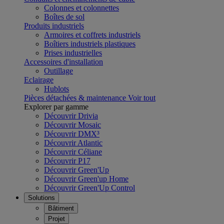
Colonnes et colonnettes
Boîtes de sol
Produits industriels
Armoires et coffrets industriels
Boîtiers industriels plastiques
Prises industrielles
Accessoires d'installation
Outillage
Eclairage
Hublots
Pièces détachées & maintenance
Voir tout
Explorer par gamme
Découvrir Drivia
Découvrir Mosaic
Découvrir DMX³
Découvrir Atlantic
Découvrir Céliane
Découvrir P17
Découvrir Green'Up
Découvrir Green'up Home
Découvrir Green'Up Control
Solutions
Bâtiment
Projet