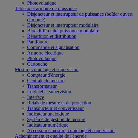
Photovoltaïque
Tableau et armoire de puissance
Disjoncteur et interrupteur de puissance (boîtier ouvert
et moulé)
Disjoncteur et interrupteur modulaire
Bloc différentiel puissance modulaire
Répartition et distribution
Parafoudre
Commande et signalisation
Armoire électrique
Photovoltaïque
Cartouche
Mesure, comptage et supervision
Compteur d'énergie
Centrale de mesure
Transformateur
Logiciel et supervision
Interface
Relais de mesure et de protection
Transducteur et convertisseur
Indicateur analogique
Système de gestion de mesure
Indicateur numérique
Accessoires mesure, comptage et supervision
Acheminement et qualité de l'énergie