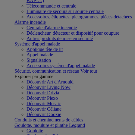
BAPI…)
Télécommande et centrale
Luminaire de secours sur source centrale
Accessoires, étiquettes, pictogrammes, pièces détachées
Alarme incendie
Centrale d'alarme incendie
Déclencheur, détecteur et dispositif pour coupure
Autres produits de mise en sécurité
Système d'appel malade
Applique tête de lit
Appel malade
Signalisation
Accessoires système d'appel malade
Sécurité, communication et réseau
Voir tout
Explorer par gamme
Découvrir Art d'Arnould
Découvrir Living Now
Découvrir Drivia
Découvrir Plexo
Découvrir Mosaic
Découvrir Céliane
Découvrir Dooxie
Conduits et cheminements de câbles
Goulotte, moulure et plinthe Legrand
Goulotte