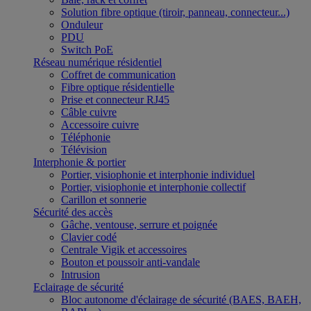
Solution fibre optique (tiroir, panneau, connecteur...)
Onduleur
PDU
Switch PoE
Réseau numérique résidentiel
Coffret de communication
Fibre optique résidentielle
Prise et connecteur RJ45
Câble cuivre
Accessoire cuivre
Téléphonie
Télévision
Interphonie & portier
Portier, visiophonie et interphonie individuel
Portier, visiophonie et interphonie collectif
Carillon et sonnerie
Sécurité des accès
Gâche, ventouse, serrure et poignée
Clavier codé
Centrale Vigik et accessoires
Bouton et poussoir anti-vandale
Intrusion
Eclairage de sécurité
Bloc autonome d'éclairage de sécurité (BAES, BAEH,