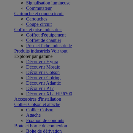
Signalisation lumineuse
Commutateur
Cartouche et coupe-circuit
Cartouches
Coupe-circuit
Coffret et prise industriels
Coffret d'équipement
Coffret de chantier
Prise et fiche industrielle
Produits industriels
Voir tout
Explorer par gamme
Découvrir Hypra
Découvrir Mosaic
Découvrir Colson
Découvrir Colring
Découvrir Atlantic
Découvrir P17
Découvrir XL³ HP 6300
Accessoires d'installation
Collier Colson et attache
Collier Colson
Attache
Fixation de conduits
Boîte et borne de connexion
Boîte de dérivation