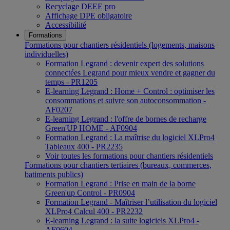
Recyclage DEEE pro
Affichage DPE obligatoire
Accessibilité
Formations
Formations pour chantiers résidentiels (logements, maisons
individuelles)
Formation Legrand : devenir expert des solutions
connectées Legrand pour mieux vendre et gagner du
temps - PR1205
E-learning Legrand : Home + Control : optimiser les
consommations et suivre son autoconsommation -
AF0207
E-learning Legrand : l'offre de bornes de recharge
Green'UP HOME - AF0904
Formation Legrand : La maîtrise du logiciel XLPro4
Tableaux 400 - PR2235
Voir toutes les formations pour chantiers résidentiels
Formations pour chantiers tertiaires (bureaux, commerces,
batiments publics)
Formation Legrand : Prise en main de la borne
Green'up Control - PR0904
Formation Legrand - Maîtriser l’utilisation du logiciel
XLPro4 Calcul 400 - PR2232
E-learning Legrand : la suite logiciels XLPro4 -
AF0604