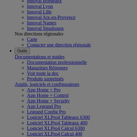
Innoval Bordeaux
Innoval Lyon
Innoval Lille
Innoval Aix-en-Provence
Innoval Nantes
Innoval Strasbourg
Nos directions régionales
Carte
Contacter une direction régionale
Outils
Documentations et guides
Documentation professionnelle
Magazines Réponses
Voir toute la doc
Produits supprimés
Applis, logiciels et configurateurs
App Home + Pro
App Home + Control
App Home + Security
App Legrand Pro
Legrand Config Pro
Logiciel XLPro4 Tableaux 6300
Logiciel XLPro4 Tableaux 400
Logiciel XLPro4 Calcul 6300
Logiciel XLPro4 Calcul 400