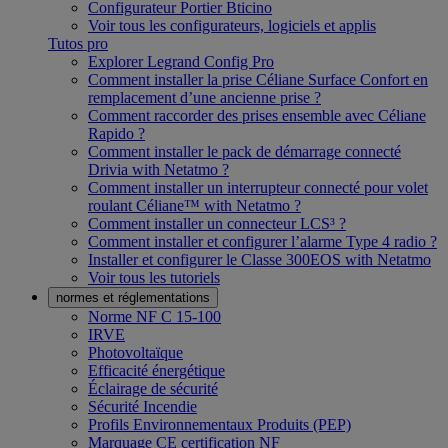
Configurateur Portier Bticino
Voir tous les configurateurs, logiciels et applis
Tutos pro
Explorer Legrand Config Pro
Comment installer la prise Céliane Surface Confort en
remplacement d’une ancienne prise ?
Comment raccorder des prises ensemble avec Céliane
Rapido ?
Comment installer le pack de démarrage connecté
Drivia with Netatmo ?
Comment installer un interrupteur connecté pour volet
roulant Céliane™ with Netatmo ?
Comment installer un connecteur LCS³ ?
Comment installer et configurer l’alarme Type 4 radio ?
Installer et configurer le Classe 300EOS with Netatmo
Voir tous les tutoriels
normes et réglementations
Norme NF C 15-100
IRVE
Photovoltaïque
Efficacité énergétique
Éclairage de sécurité
Sécurité Incendie
Profils Environnementaux Produits (PEP)
Marquage CE certification NF