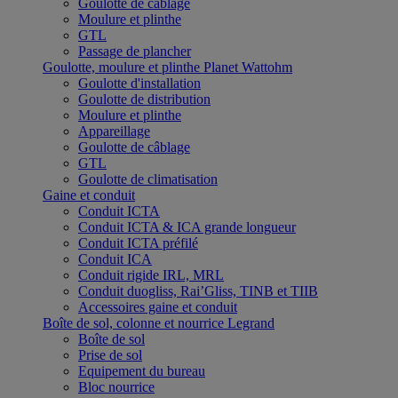
Goulotte de câblage
Moulure et plinthe
GTL
Passage de plancher
Goulotte, moulure et plinthe Planet Wattohm
Goulotte d'installation
Goulotte de distribution
Moulure et plinthe
Appareillage
Goulotte de câblage
GTL
Goulotte de climatisation
Gaine et conduit
Conduit ICTA
Conduit ICTA & ICA grande longueur
Conduit ICTA préfilé
Conduit ICA
Conduit rigide IRL, MRL
Conduit duogliss, Rai’Gliss, TINB et TIIB
Accessoires gaine et conduit
Boîte de sol, colonne et nourrice Legrand
Boîte de sol
Prise de sol
Equipement du bureau
Bloc nourrice