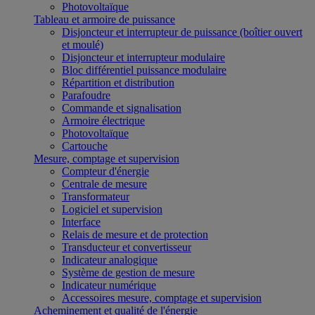
Photovoltaïque
Tableau et armoire de puissance
Disjoncteur et interrupteur de puissance (boîtier ouvert
et moulé)
Disjoncteur et interrupteur modulaire
Bloc différentiel puissance modulaire
Répartition et distribution
Parafoudre
Commande et signalisation
Armoire électrique
Photovoltaïque
Cartouche
Mesure, comptage et supervision
Compteur d'énergie
Centrale de mesure
Transformateur
Logiciel et supervision
Interface
Relais de mesure et de protection
Transducteur et convertisseur
Indicateur analogique
Système de gestion de mesure
Indicateur numérique
Accessoires mesure, comptage et supervision
Acheminement et qualité de l'énergie