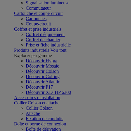
Signalisation lumineuse
Commutateur
Cartouche et coupe-circuit
Cartouches
Coupe-circuit
Coffret et prise industriels
Coffret d'équipement
Coffret de chantier
Prise et fiche industrielle
Produits industriels
Voir tout
Explorer par gamme
Découvrir Hypra
Découvrir Mosaic
Découvrir Colson
Découvrir Colring
Découvrir Atlantic
Découvrir P17
Découvrir XL³ HP 6300
Accessoires d'installation
Collier Colson et attache
Collier Colson
Attache
Fixation de conduits
Boîte et borne de connexion
Boîte de dérivation