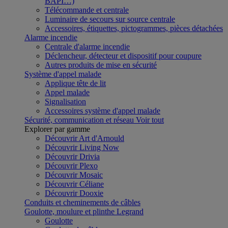
BAPI…)
Télécommande et centrale
Luminaire de secours sur source centrale
Accessoires, étiquettes, pictogrammes, pièces détachées
Alarme incendie
Centrale d'alarme incendie
Déclencheur, détecteur et dispositif pour coupure
Autres produits de mise en sécurité
Système d'appel malade
Applique tête de lit
Appel malade
Signalisation
Accessoires système d'appel malade
Sécurité, communication et réseau
Voir tout
Explorer par gamme
Découvrir Art d'Arnould
Découvrir Living Now
Découvrir Drivia
Découvrir Plexo
Découvrir Mosaic
Découvrir Céliane
Découvrir Dooxie
Conduits et cheminements de câbles
Goulotte, moulure et plinthe Legrand
Goulotte