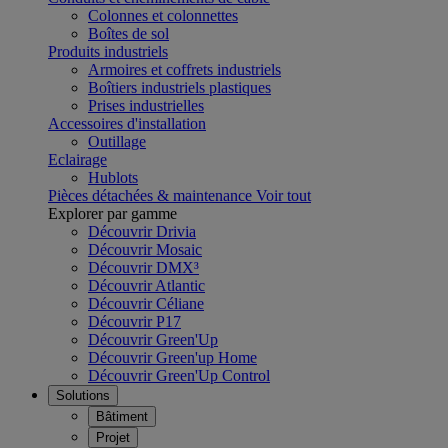
Colonnes et colonnettes
Boîtes de sol
Produits industriels
Armoires et coffrets industriels
Boîtiers industriels plastiques
Prises industrielles
Accessoires d'installation
Outillage
Eclairage
Hublots
Pièces détachées & maintenance
Voir tout
Explorer par gamme
Découvrir Drivia
Découvrir Mosaic
Découvrir DMX³
Découvrir Atlantic
Découvrir Céliane
Découvrir P17
Découvrir Green'Up
Découvrir Green'up Home
Découvrir Green'Up Control
Solutions
Bâtiment
Projet