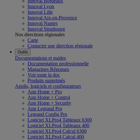
Innoval Bordeaux
Innoval Lyon
Innoval Lille
Innoval Aix-en-Provence
Innoval Nantes
Innoval Strasbourg
Nos directions régionales
Carte
Contacter une direction régionale
Outils
Documentations et guides
Documentation professionnelle
Magazines Réponses
Voir toute la doc
Produits supprimés
Applis, logiciels et configurateurs
App Home + Pro
App Home + Control
App Home + Security
App Legrand Pro
Legrand Config Pro
Logiciel XLPro4 Tableaux 6300
Logiciel XLPro4 Tableaux 400
Logiciel XLPro4 Calcul 6300
Logiciel XLPro4 Calcul 400