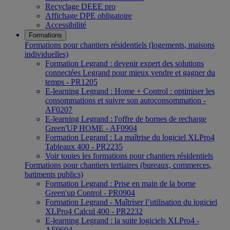
Recyclage DEEE pro
Affichage DPE obligatoire
Accessibilité
Formations
Formations pour chantiers résidentiels (logements, maisons
individuelles)
Formation Legrand : devenir expert des solutions
connectées Legrand pour mieux vendre et gagner du
temps - PR1205
E-learning Legrand : Home + Control : optimiser les
consommations et suivre son autoconsommation -
AF0207
E-learning Legrand : l'offre de bornes de recharge
Green'UP HOME - AF0904
Formation Legrand : La maîtrise du logiciel XLPro4
Tableaux 400 - PR2235
Voir toutes les formations pour chantiers résidentiels
Formations pour chantiers tertiaires (bureaux, commerces,
batiments publics)
Formation Legrand : Prise en main de la borne
Green'up Control - PR0904
Formation Legrand - Maîtriser l’utilisation du logiciel
XLPro4 Calcul 400 - PR2232
E-learning Legrand : la suite logiciels XLPro4 -
AF0604