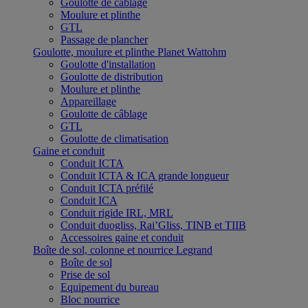
Goulotte de câblage
Moulure et plinthe
GTL
Passage de plancher
Goulotte, moulure et plinthe Planet Wattohm
Goulotte d'installation
Goulotte de distribution
Moulure et plinthe
Appareillage
Goulotte de câblage
GTL
Goulotte de climatisation
Gaine et conduit
Conduit ICTA
Conduit ICTA & ICA grande longueur
Conduit ICTA préfilé
Conduit ICA
Conduit rigide IRL, MRL
Conduit duogliss, Rai’Gliss, TINB et TIIB
Accessoires gaine et conduit
Boîte de sol, colonne et nourrice Legrand
Boîte de sol
Prise de sol
Equipement du bureau
Bloc nourrice