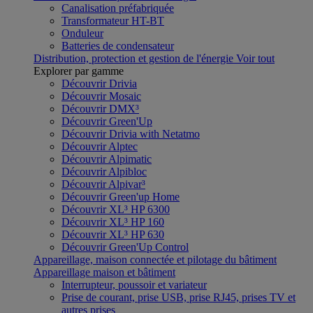
Canalisation préfabriquée
Transformateur HT-BT
Onduleur
Batteries de condensateur
Distribution, protection et gestion de l'énergie
Voir tout
Explorer par gamme
Découvrir Drivia
Découvrir Mosaic
Découvrir DMX³
Découvrir Green'Up
Découvrir Drivia with Netatmo
Découvrir Alptec
Découvrir Alpimatic
Découvrir Alpibloc
Découvrir Alpivar³
Découvrir Green'up Home
Découvrir XL³ HP 6300
Découvrir XL³ HP 160
Découvrir XL³ HP 630
Découvrir Green'Up Control
Appareillage, maison connectée et pilotage du bâtiment
Appareillage maison et bâtiment
Interrupteur, poussoir et variateur
Prise de courant, prise USB, prise RJ45, prises TV et
autres prises