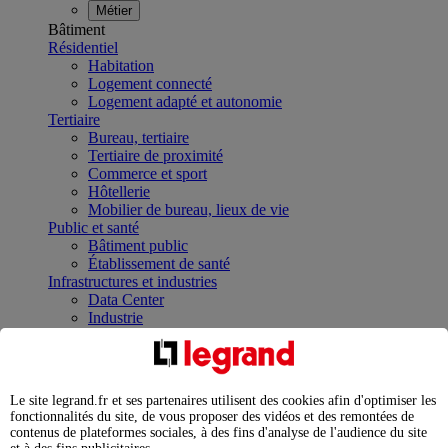
Métier
Bâtiment
Résidentiel
Habitation
Logement connecté
Logement adapté et autonomie
Tertiaire
Bureau, tertiaire
Tertiaire de proximité
Commerce et sport
Hôtellerie
Mobilier de bureau, lieux de vie
Public et santé
Bâtiment public
Établissement de santé
Infrastructures et industries
Data Center
Industrie
Infrastructures
À la une
Contrôler et planifier le fonctionnement des appareils
électriques avec le contacteur connecté
Le site legrand.fr et ses partenaires utilisent des cookies afin d'optimiser les
Répartir et optimiser son tableau électrique
fonctionnalités du site, de vous proposer des vidéos et des remontées de
Legrand Data Center Solutions : concentrer les
contenus de plateformes sociales, à des fins d'analyse de l'audience du site
expertises au service de vos performances