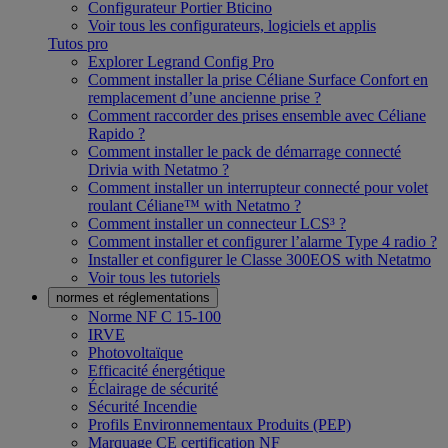
Configurateur Portier Bticino
Voir tous les configurateurs, logiciels et applis
Tutos pro
Explorer Legrand Config Pro
Comment installer la prise Céliane Surface Confort en
remplacement d’une ancienne prise ?
Comment raccorder des prises ensemble avec Céliane
Rapido ?
Comment installer le pack de démarrage connecté
Drivia with Netatmo ?
Comment installer un interrupteur connecté pour volet
roulant Céliane™ with Netatmo ?
Comment installer un connecteur LCS³ ?
Comment installer et configurer l’alarme Type 4 radio ?
Installer et configurer le Classe 300EOS with Netatmo
Voir tous les tutoriels
normes et réglementations
Norme NF C 15-100
IRVE
Photovoltaïque
Efficacité énergétique
Éclairage de sécurité
Sécurité Incendie
Profils Environnementaux Produits (PEP)
Marquage CE certification NF