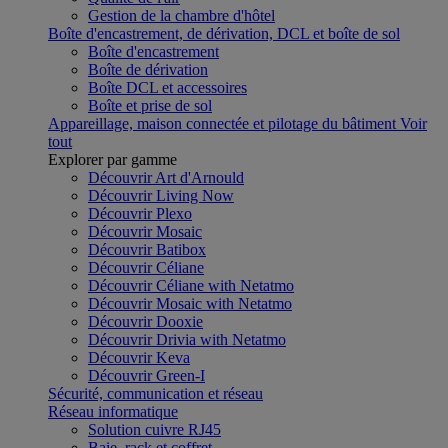
Gestion de la chambre d'hôtel
Boîte d'encastrement, de dérivation, DCL et boîte de sol
Boîte d'encastrement
Boîte de dérivation
Boîte DCL et accessoires
Boîte et prise de sol
Appareillage, maison connectée et pilotage du bâtiment
Voir
tout
Explorer par gamme
Découvrir Art d'Arnould
Découvrir Living Now
Découvrir Plexo
Découvrir Mosaic
Découvrir Batibox
Découvrir Céliane
Découvrir Céliane with Netatmo
Découvrir Mosaic with Netatmo
Découvrir Dooxie
Découvrir Drivia with Netatmo
Découvrir Keva
Découvrir Green-I
Sécurité, communication et réseau
Réseau informatique
Solution cuivre RJ45
Baie, rack et coffret