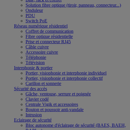
Solution fibre optique (tiroir, panneau, connecteur...)
Onduleur
PDU
Switch PoE
Réseau numérique résidentiel
Coffret de communication
Fibre optique résidentielle
Prise et connecteur RJ45
Câble cuivre
Accessoire cuivre
Téléphonie
Télévision
Interphonie & portier
Portier, visiophonie et interphonie individuel
Portier, visiophonie et interphonie collectif
Carillon et sonnerie
Sécurité des accès
Gâche, ventouse, serrure et poignée
Clavier codé
Centrale Vigik et accessoires
Bouton et poussoir anti-vandale
Intrusion
Eclairage de sécurité
Bloc autonome d'éclairage de sécurité (BAES, BAEH,