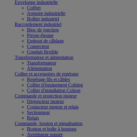
Enveloppe industrielle
Coffret
Armoire industrielle
Boîtier industriel
Raccordement industriel
Bloc de jonction
Presse-étoupe
Embout de câblage
Connecteur
Conduit flexible
Transformateur et alimentation
Transformateur
Alimentation
Collier et accessoires de repérage
Repérage fils et câbles
Collier d'équipement Colring
Collier d'installation Colson
Commande et protection moteur
Disjoncteur moteur
Contacteur moteur et relais
Sectionneur
Relais
Commande, bouton et signalisation
Bouton et boîte à boutons
Avertisseur sonore