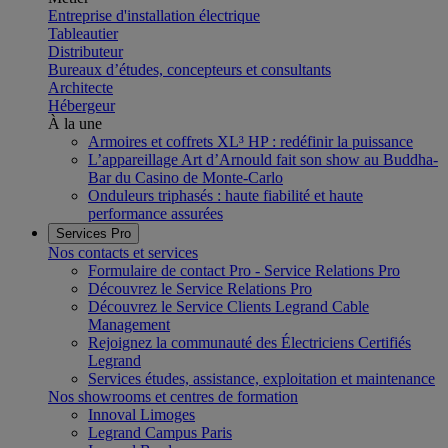
Entreprise d'installation électrique
Tableautier
Distributeur
Bureaux d’études, concepteurs et consultants
Architecte
Hébergeur
À la une
Armoires et coffrets XL³ HP : redéfinir la puissance
L’appareillage Art d’Arnould fait son show au Buddha-
Bar du Casino de Monte-Carlo
Onduleurs triphasés : haute fiabilité et haute
performance assurées
Services Pro
Nos contacts et services
Formulaire de contact Pro - Service Relations Pro
Découvrez le Service Relations Pro
Découvrez le Service Clients Legrand Cable
Management
Rejoignez la communauté des Électriciens Certifiés
Legrand
Services études, assistance, exploitation et maintenance
Nos showrooms et centres de formation
Innoval Limoges
Legrand Campus Paris