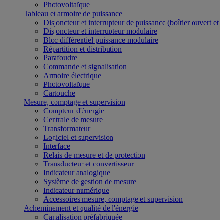
Photovoltaïque
Tableau et armoire de puissance
Disjoncteur et interrupteur de puissance (boîtier ouvert e
Disjoncteur et interrupteur modulaire
Bloc différentiel puissance modulaire
Répartition et distribution
Parafoudre
Commande et signalisation
Armoire électrique
Photovoltaïque
Cartouche
Mesure, comptage et supervision
Compteur d'énergie
Centrale de mesure
Transformateur
Logiciel et supervision
Interface
Relais de mesure et de protection
Transducteur et convertisseur
Indicateur analogique
Système de gestion de mesure
Indicateur numérique
Accessoires mesure, comptage et supervision
Acheminement et qualité de l'énergie
Canalisation préfabriquée