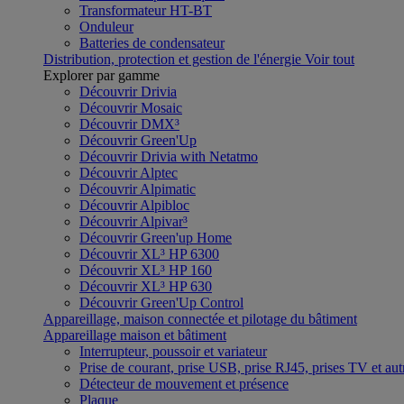
Transformateur HT-BT
Onduleur
Batteries de condensateur
Distribution, protection et gestion de l'énergie
Voir tout
Explorer par gamme
Découvrir Drivia
Découvrir Mosaic
Découvrir DMX³
Découvrir Green'Up
Découvrir Drivia with Netatmo
Découvrir Alptec
Découvrir Alpimatic
Découvrir Alpibloc
Découvrir Alpivar³
Découvrir Green'up Home
Découvrir XL³ HP 6300
Découvrir XL³ HP 160
Découvrir XL³ HP 630
Découvrir Green'Up Control
Appareillage, maison connectée et pilotage du bâtiment
Appareillage maison et bâtiment
Interrupteur, poussoir et variateur
Prise de courant, prise USB, prise RJ45, prises TV et aut
Détecteur de mouvement et présence
Plaque