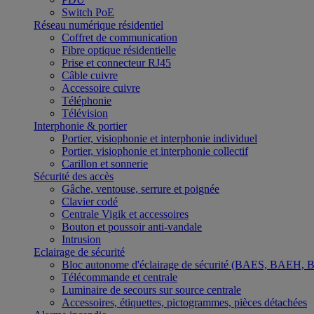
Switch PoE
Réseau numérique résidentiel
Coffret de communication
Fibre optique résidentielle
Prise et connecteur RJ45
Câble cuivre
Accessoire cuivre
Téléphonie
Télévision
Interphonie & portier
Portier, visiophonie et interphonie individuel
Portier, visiophonie et interphonie collectif
Carillon et sonnerie
Sécurité des accès
Gâche, ventouse, serrure et poignée
Clavier codé
Centrale Vigik et accessoires
Bouton et poussoir anti-vandale
Intrusion
Eclairage de sécurité
Bloc autonome d'éclairage de sécurité (BAES, BAEH,
Télécommande et centrale
Luminaire de secours sur source centrale
Accessoires, étiquettes, pictogrammes, pièces détachées