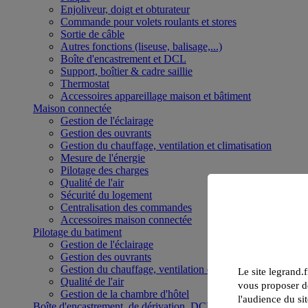
Enjoliveur, doigt et obturateur
Commande pour volets roulants et stores
Sortie de câble
Autres fonctions (liseuse, balisage,...)
Boîte d'encastrement et DCL
Support, boîtier & cadre saillie
Thermostat
Accessoires appareillage maison et bâtiment
Maison connectée
Gestion de l'éclairage
Gestion des ouvrants
Gestion du chauffage, ventilation et climatisation
Mesure de l'énergie
Pilotage des charges
Qualité de l'air
Sécurité du logement
Centralisation des commandes
Accessoires maison connectée
Pilotage du batiment
Gestion de l'éclairage
Gestion des ouvrants
Gestion du chauffage, ventilation et climatisation
Le site legrand.f
Qualité de l'air
vous proposer de
Gestion de la chambre d'hôtel
l'audience du sit
Boîte d'encastrement, de dérivation, DCL et boîte de sol