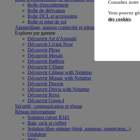
Consultez notre
Boîte d'encastrement
Boîte de dérivation
Vous pouvez gér
Boîte DCL et accessoires
des cookies
.
Boîte et prise de sol
Appareillage, maison connectée et pilotage du bâtiment
Voir to
Explorer par gamme
Découvrir Art d'Arnould
Découvrir Living Now
Découvrir Plexo
Découvrir Mosaic
Découvrir Batibox
Découvrir Céliane
Découvrir Céliane with Netatmo
Découvrir Mosaic with Netatmo
Découvrir Dooxie
Découvrir Drivia with Netatmo
Découvrir Keva
Découvrir Green-I
Sécurité, communication et réseau
Réseau informatique
Solution cuivre RJ45
Baie, rack et coffret
Solution fibre optique (tiroir, panneau, connecteur...)
Onduleur
PDU