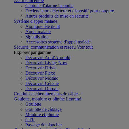
Alarme incendie
Centrale d'alarme incendie
Déclencheur, détecteur et dispositif pour coupure
Autres produits de mise en sécurité
Système d'appel malade
Applique tête de lit
Appel malade
Signalisation
Accessoires système d'appel malade
Sécurité, communication et réseau
Voir tout
Explorer par gamme
Découvrir Art d'Arnould
Découvrir Living Now
Découvrir Drivia
Découvrir Plexo
Découvrir Mosaic
Découvrir Céliane
Découvrir Dooxie
Conduits et cheminements de câbles
Goulotte, moulure et plinthe Legrand
Goulotte
Goulotte de câblage
Moulure et plinthe
GTL
Passage de plancher