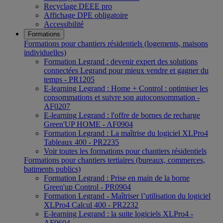
Recyclage DEEE pro
Affichage DPE obligatoire
Accessibilité
Formations
Formations pour chantiers résidentiels (logements, maisons
individuelles)
Formation Legrand : devenir expert des solutions
connectées Legrand pour mieux vendre et gagner du
temps - PR1205
E-learning Legrand : Home + Control : optimiser les
consommations et suivre son autoconsommation -
AF0207
E-learning Legrand : l'offre de bornes de recharge
Green'UP HOME - AF0904
Formation Legrand : La maîtrise du logiciel XLPro4
Tableaux 400 - PR2235
Voir toutes les formations pour chantiers résidentiels
Formations pour chantiers tertiaires (bureaux, commerces,
batiments publics)
Formation Legrand : Prise en main de la borne
Green'up Control - PR0904
Formation Legrand - Maîtriser l’utilisation du logiciel
XLPro4 Calcul 400 - PR2232
E-learning Legrand : la suite logiciels XLPro4 -
AF0604