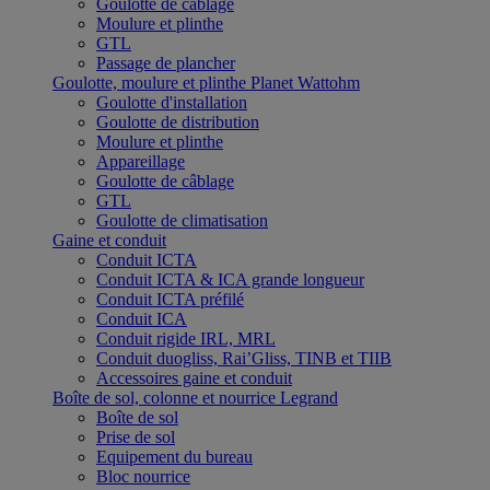
Goulotte de câblage
Moulure et plinthe
GTL
Passage de plancher
Goulotte, moulure et plinthe Planet Wattohm
Goulotte d'installation
Goulotte de distribution
Moulure et plinthe
Appareillage
Goulotte de câblage
GTL
Goulotte de climatisation
Gaine et conduit
Conduit ICTA
Conduit ICTA & ICA grande longueur
Conduit ICTA préfilé
Conduit ICA
Conduit rigide IRL, MRL
Conduit duogliss, Rai’Gliss, TINB et TIIB
Accessoires gaine et conduit
Boîte de sol, colonne et nourrice Legrand
Boîte de sol
Prise de sol
Equipement du bureau
Bloc nourrice