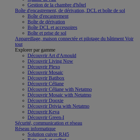
Gestion de la chambre d'hôtel
Boîte d'encastrement, de dérivation, DCL et boîte de sol
Boîte d'encastrement
Boîte de dérivation
Boîte DCL et accessoires
Boîte et prise de sol
Appareillage, maison connectée et pilotage du bâtiment
Voir
tout
Explorer par gamme
Découvrir Art d'Arnould
Découvrir Living Now
Découvrir Plexo
Découvrir Mosaic
Découvrir Batibox
Découvrir Céliane
Découvrir Céliane with Netatmo
Découvrir Mosaic with Netatmo
Découvrir Dooxie
Découvrir Drivia with Netatmo
Découvrir Keva
Découvrir Green-I
Sécurité, communication et réseau
Réseau informatique
Solution cuivre RJ45
Baie, rack et coffret