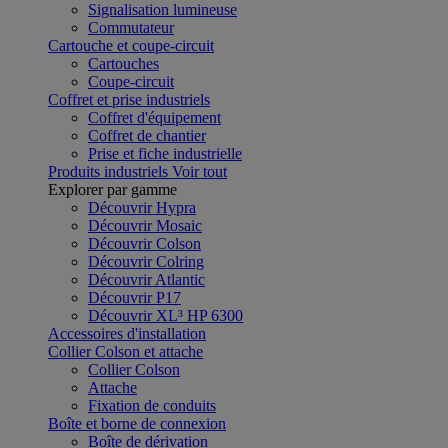
Signalisation lumineuse
Commutateur
Cartouche et coupe-circuit
Cartouches
Coupe-circuit
Coffret et prise industriels
Coffret d'équipement
Coffret de chantier
Prise et fiche industrielle
Produits industriels
Voir tout
Explorer par gamme
Découvrir Hypra
Découvrir Mosaic
Découvrir Colson
Découvrir Colring
Découvrir Atlantic
Découvrir P17
Découvrir XL³ HP 6300
Accessoires d'installation
Collier Colson et attache
Collier Colson
Attache
Fixation de conduits
Boîte et borne de connexion
Boîte de dérivation