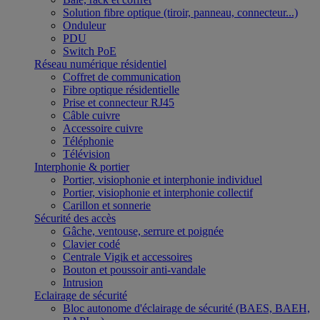
Solution fibre optique (tiroir, panneau, connecteur...)
Onduleur
PDU
Switch PoE
Réseau numérique résidentiel
Coffret de communication
Fibre optique résidentielle
Prise et connecteur RJ45
Câble cuivre
Accessoire cuivre
Téléphonie
Télévision
Interphonie & portier
Portier, visiophonie et interphonie individuel
Portier, visiophonie et interphonie collectif
Carillon et sonnerie
Sécurité des accès
Gâche, ventouse, serrure et poignée
Clavier codé
Centrale Vigik et accessoires
Bouton et poussoir anti-vandale
Intrusion
Eclairage de sécurité
Bloc autonome d'éclairage de sécurité (BAES, BAEH,