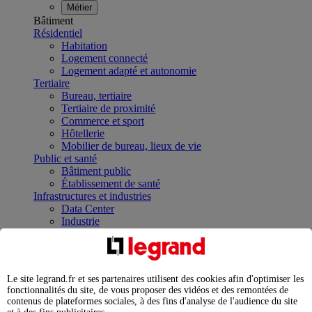
Métier
Bâtiment
Résidentiel
Habitation
Logement connecté
Logement adapté et autonomie
Tertiaire
Bureau, tertiaire
Tertiaire de proximité
Commerce et sport
Hôtellerie
Mobilier de bureau, lieux de vie
Public et santé
Bâtiment public
Établissement de santé
Infrastructures et industries
Data Center
Industrie
Infrastructures
À la une
Contrôler et planifier le fonctionnement des appareils
électriques avec le contacteur connecté
Le site legrand.fr et ses partenaires utilisent des cookies afin d'optimiser les
Répartir et optimiser son tableau électrique
fonctionnalités du site, de vous proposer des vidéos et des remontées de
Legrand Data Center Solutions : concentrer les
contenus de plateformes sociales, à des fins d'analyse de l'audience du site
expertises au service de vos performances