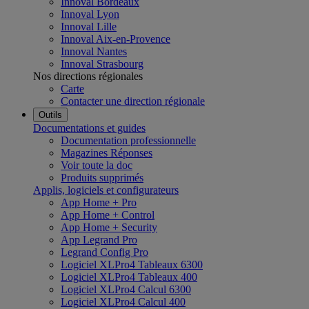
Innoval Bordeaux
Innoval Lyon
Innoval Lille
Innoval Aix-en-Provence
Innoval Nantes
Innoval Strasbourg
Nos directions régionales
Carte
Contacter une direction régionale
Outils
Documentations et guides
Documentation professionnelle
Magazines Réponses
Voir toute la doc
Produits supprimés
Applis, logiciels et configurateurs
App Home + Pro
App Home + Control
App Home + Security
App Legrand Pro
Legrand Config Pro
Logiciel XLPro4 Tableaux 6300
Logiciel XLPro4 Tableaux 400
Logiciel XLPro4 Calcul 6300
Logiciel XLPro4 Calcul 400