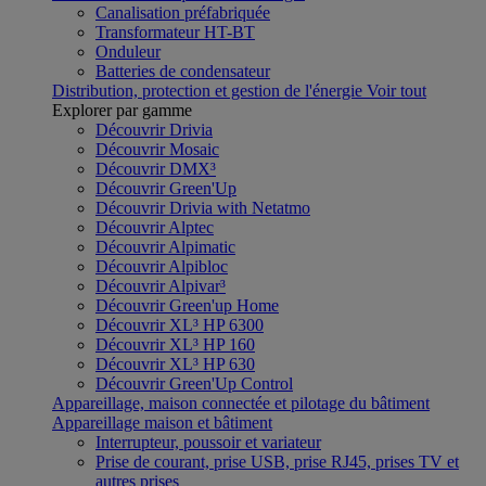
Canalisation préfabriquée
Transformateur HT-BT
Onduleur
Batteries de condensateur
Distribution, protection et gestion de l'énergie
Voir tout
Explorer par gamme
Découvrir Drivia
Découvrir Mosaic
Découvrir DMX³
Découvrir Green'Up
Découvrir Drivia with Netatmo
Découvrir Alptec
Découvrir Alpimatic
Découvrir Alpibloc
Découvrir Alpivar³
Découvrir Green'up Home
Découvrir XL³ HP 6300
Découvrir XL³ HP 160
Découvrir XL³ HP 630
Découvrir Green'Up Control
Appareillage, maison connectée et pilotage du bâtiment
Appareillage maison et bâtiment
Interrupteur, poussoir et variateur
Prise de courant, prise USB, prise RJ45, prises TV et
autres prises