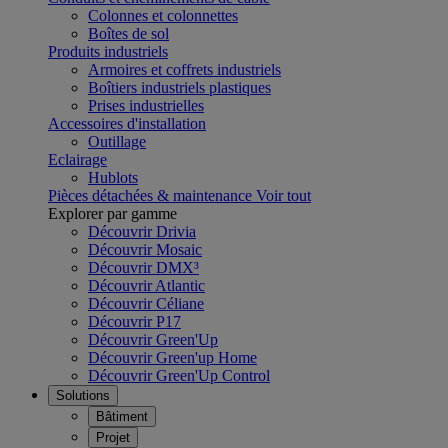
Colonnes et colonnettes
Boîtes de sol
Produits industriels
Armoires et coffrets industriels
Boîtiers industriels plastiques
Prises industrielles
Accessoires d'installation
Outillage
Eclairage
Hublots
Pièces détachées & maintenance
Voir tout
Explorer par gamme
Découvrir Drivia
Découvrir Mosaic
Découvrir DMX³
Découvrir Atlantic
Découvrir Céliane
Découvrir P17
Découvrir Green'Up
Découvrir Green'up Home
Découvrir Green'Up Control
Solutions
Bâtiment
Projet