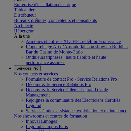
Entreprise d'installation électrique
Tableautier
Distributeur
Bureaux d’études, concepteurs et consultants
Architecte
Hébergeur
À la une
Armoires et coffrets XL³ HP : redéfinir la puissance
L’appareillage Art d’Arnould fait son show au Buddha-
Bar du Casino de Monte-Carlo
Onduleurs triphasés : haute fiabilité et haute
performance assurées
Services Pro
Nos contacts et services
Formulaire de contact Pro - Service Relations Pro
Découvrez le Service Relations Pro
Découvrez le Service Clients Legrand Cable
Management
Rejoignez la communauté des Électriciens Certifiés
Legrand
Services études, assistance, exploitation et maintenance
Nos showrooms et centres de formation
Innoval Limoges
Legrand Campus Paris