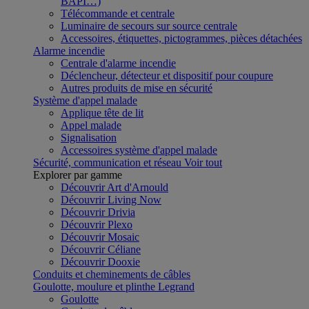
BAPI…)
Télécommande et centrale
Luminaire de secours sur source centrale
Accessoires, étiquettes, pictogrammes, pièces détachées
Alarme incendie
Centrale d'alarme incendie
Déclencheur, détecteur et dispositif pour coupure
Autres produits de mise en sécurité
Système d'appel malade
Applique tête de lit
Appel malade
Signalisation
Accessoires système d'appel malade
Sécurité, communication et réseau
Voir tout
Explorer par gamme
Découvrir Art d'Arnould
Découvrir Living Now
Découvrir Drivia
Découvrir Plexo
Découvrir Mosaic
Découvrir Céliane
Découvrir Dooxie
Conduits et cheminements de câbles
Goulotte, moulure et plinthe Legrand
Goulotte