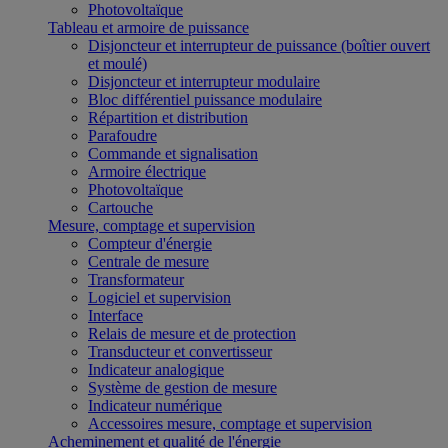
Photovoltaïque
Tableau et armoire de puissance
Disjoncteur et interrupteur de puissance (boîtier ouvert
et moulé)
Disjoncteur et interrupteur modulaire
Bloc différentiel puissance modulaire
Répartition et distribution
Parafoudre
Commande et signalisation
Armoire électrique
Photovoltaïque
Cartouche
Mesure, comptage et supervision
Compteur d'énergie
Centrale de mesure
Transformateur
Logiciel et supervision
Interface
Relais de mesure et de protection
Transducteur et convertisseur
Indicateur analogique
Système de gestion de mesure
Indicateur numérique
Accessoires mesure, comptage et supervision
Acheminement et qualité de l'énergie