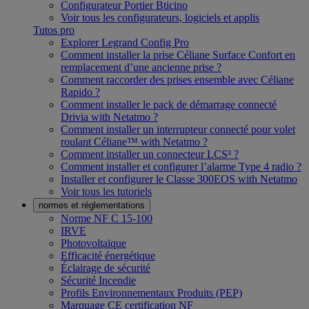
Configurateur Portier Bticino
Voir tous les configurateurs, logiciels et applis
Tutos pro
Explorer Legrand Config Pro
Comment installer la prise Céliane Surface Confort en
remplacement d’une ancienne prise ?
Comment raccorder des prises ensemble avec Céliane
Rapido ?
Comment installer le pack de démarrage connecté
Drivia with Netatmo ?
Comment installer un interrupteur connecté pour volet
roulant Céliane™ with Netatmo ?
Comment installer un connecteur LCS³ ?
Comment installer et configurer l’alarme Type 4 radio ?
Installer et configurer le Classe 300EOS with Netatmo
Voir tous les tutoriels
normes et réglementations
Norme NF C 15-100
IRVE
Photovoltaïque
Efficacité énergétique
Éclairage de sécurité
Sécurité Incendie
Profils Environnementaux Produits (PEP)
Marquage CE certification NF