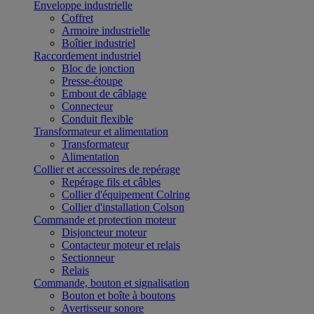
Enveloppe industrielle
Coffret
Armoire industrielle
Boîtier industriel
Raccordement industriel
Bloc de jonction
Presse-étoupe
Embout de câblage
Connecteur
Conduit flexible
Transformateur et alimentation
Transformateur
Alimentation
Collier et accessoires de repérage
Repérage fils et câbles
Collier d'équipement Colring
Collier d'installation Colson
Commande et protection moteur
Disjoncteur moteur
Contacteur moteur et relais
Sectionneur
Relais
Commande, bouton et signalisation
Bouton et boîte à boutons
Avertisseur sonore