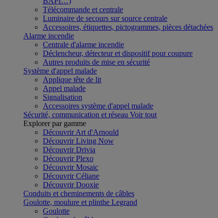
BAPI…)
Télécommande et centrale
Luminaire de secours sur source centrale
Accessoires, étiquettes, pictogrammes, pièces détachées
Alarme incendie
Centrale d'alarme incendie
Déclencheur, détecteur et dispositif pour coupure
Autres produits de mise en sécurité
Système d'appel malade
Applique tête de lit
Appel malade
Signalisation
Accessoires système d'appel malade
Sécurité, communication et réseau
Voir tout
Explorer par gamme
Découvrir Art d'Arnould
Découvrir Living Now
Découvrir Drivia
Découvrir Plexo
Découvrir Mosaic
Découvrir Céliane
Découvrir Dooxie
Conduits et cheminements de câbles
Goulotte, moulure et plinthe Legrand
Goulotte