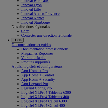
Innoval Bordeaux
Innoval Lyon
Innoval Lille
Innoval Aix-en-Provence
Innoval Nantes
Innoval Strasbourg
Nos directions régionales
Carte
Contacter une direction régionale
Outils
Documentations et guides
Documentation professionnelle
Magazines Réponses
Voir toute la doc
Produits supprimés
Applis, logiciels et configurateurs
App Home + Pro
App Home + Control
App Home + Security
App Legrand Pro
Legrand Config Pro
Logiciel XLPro4 Tableaux 6300
Logiciel XLPro4 Tableaux 400
Logiciel XLPro4 Calcul 6300
Logiciel XLPro4 Calcul 400