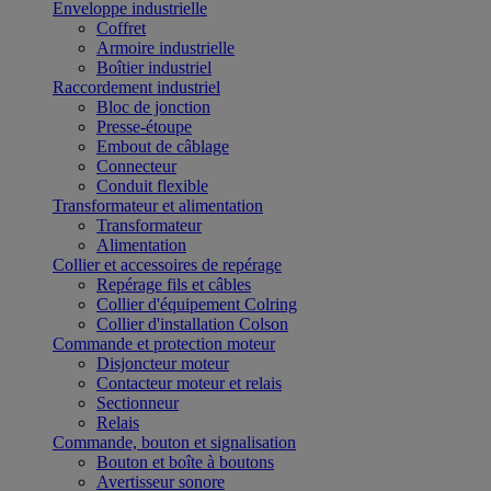
Enveloppe industrielle
Coffret
Armoire industrielle
Boîtier industriel
Raccordement industriel
Bloc de jonction
Presse-étoupe
Embout de câblage
Connecteur
Conduit flexible
Transformateur et alimentation
Transformateur
Alimentation
Collier et accessoires de repérage
Repérage fils et câbles
Collier d'équipement Colring
Collier d'installation Colson
Commande et protection moteur
Disjoncteur moteur
Contacteur moteur et relais
Sectionneur
Relais
Commande, bouton et signalisation
Bouton et boîte à boutons
Avertisseur sonore