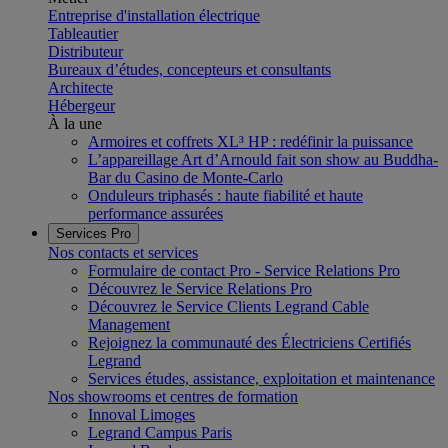
Entreprise d'installation électrique
Tableautier
Distributeur
Bureaux d’études, concepteurs et consultants
Architecte
Hébergeur
À la une
Armoires et coffrets XL³ HP : redéfinir la puissance
L’appareillage Art d’Arnould fait son show au Buddha-
Bar du Casino de Monte-Carlo
Onduleurs triphasés : haute fiabilité et haute
performance assurées
Services Pro
Nos contacts et services
Formulaire de contact Pro - Service Relations Pro
Découvrez le Service Relations Pro
Découvrez le Service Clients Legrand Cable
Management
Rejoignez la communauté des Électriciens Certifiés
Legrand
Services études, assistance, exploitation et maintenance
Nos showrooms et centres de formation
Innoval Limoges
Legrand Campus Paris