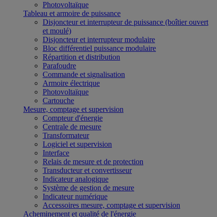
Photovoltaïque
Tableau et armoire de puissance
Disjoncteur et interrupteur de puissance (boîtier ouvert
et moulé)
Disjoncteur et interrupteur modulaire
Bloc différentiel puissance modulaire
Répartition et distribution
Parafoudre
Commande et signalisation
Armoire électrique
Photovoltaïque
Cartouche
Mesure, comptage et supervision
Compteur d'énergie
Centrale de mesure
Transformateur
Logiciel et supervision
Interface
Relais de mesure et de protection
Transducteur et convertisseur
Indicateur analogique
Système de gestion de mesure
Indicateur numérique
Accessoires mesure, comptage et supervision
Acheminement et qualité de l'énergie