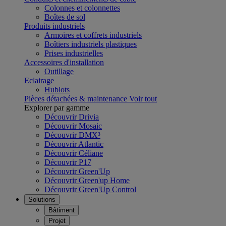
Colonnes et colonnettes
Boîtes de sol
Produits industriels
Armoires et coffrets industriels
Boîtiers industriels plastiques
Prises industrielles
Accessoires d'installation
Outillage
Eclairage
Hublots
Pièces détachées & maintenance
Voir tout
Explorer par gamme
Découvrir Drivia
Découvrir Mosaic
Découvrir DMX³
Découvrir Atlantic
Découvrir Céliane
Découvrir P17
Découvrir Green'Up
Découvrir Green'up Home
Découvrir Green'Up Control
Solutions
Bâtiment
Projet