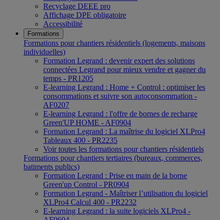
Recyclage DEEE pro
Affichage DPE obligatoire
Accessibilité
Formations
Formations pour chantiers résidentiels (logements, maisons
individuelles)
Formation Legrand : devenir expert des solutions
connectées Legrand pour mieux vendre et gagner du
temps - PR1205
E-learning Legrand : Home + Control : optimiser les
consommations et suivre son autoconsommation -
AF0207
E-learning Legrand : l'offre de bornes de recharge
Green'UP HOME - AF0904
Formation Legrand : La maîtrise du logiciel XLPro4
Tableaux 400 - PR2235
Voir toutes les formations pour chantiers résidentiels
Formations pour chantiers tertiaires (bureaux, commerces,
batiments publics)
Formation Legrand : Prise en main de la borne
Green'up Control - PR0904
Formation Legrand - Maîtriser l’utilisation du logiciel
XLPro4 Calcul 400 - PR2232
E-learning Legrand : la suite logiciels XLPro4 -
AF0604