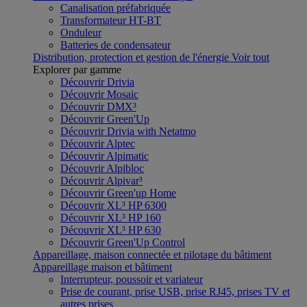
Canalisation préfabriquée
Transformateur HT-BT
Onduleur
Batteries de condensateur
Distribution, protection et gestion de l'énergie
Voir tout
Explorer par gamme
Découvrir Drivia
Découvrir Mosaic
Découvrir DMX³
Découvrir Green'Up
Découvrir Drivia with Netatmo
Découvrir Alptec
Découvrir Alpimatic
Découvrir Alpibloc
Découvrir Alpivar³
Découvrir Green'up Home
Découvrir XL³ HP 6300
Découvrir XL³ HP 160
Découvrir XL³ HP 630
Découvrir Green'Up Control
Appareillage, maison connectée et pilotage du bâtiment
Appareillage maison et bâtiment
Interrupteur, poussoir et variateur
Prise de courant, prise USB, prise RJ45, prises TV et
autres prises