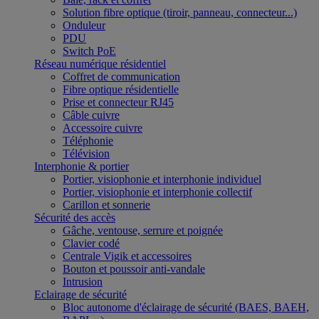
Solution fibre optique (tiroir, panneau, connecteur...)
Onduleur
PDU
Switch PoE
Réseau numérique résidentiel
Coffret de communication
Fibre optique résidentielle
Prise et connecteur RJ45
Câble cuivre
Accessoire cuivre
Téléphonie
Télévision
Interphonie & portier
Portier, visiophonie et interphonie individuel
Portier, visiophonie et interphonie collectif
Carillon et sonnerie
Sécurité des accès
Gâche, ventouse, serrure et poignée
Clavier codé
Centrale Vigik et accessoires
Bouton et poussoir anti-vandale
Intrusion
Eclairage de sécurité
Bloc autonome d'éclairage de sécurité (BAES, BAEH,