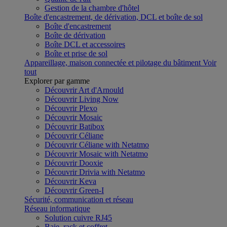
Gestion de la chambre d'hôtel
Boîte d'encastrement, de dérivation, DCL et boîte de sol
Boîte d'encastrement
Boîte de dérivation
Boîte DCL et accessoires
Boîte et prise de sol
Appareillage, maison connectée et pilotage du bâtiment
Voir
tout
Explorer par gamme
Découvrir Art d'Arnould
Découvrir Living Now
Découvrir Plexo
Découvrir Mosaic
Découvrir Batibox
Découvrir Céliane
Découvrir Céliane with Netatmo
Découvrir Mosaic with Netatmo
Découvrir Dooxie
Découvrir Drivia with Netatmo
Découvrir Keva
Découvrir Green-I
Sécurité, communication et réseau
Réseau informatique
Solution cuivre RJ45
Baie, rack et coffret