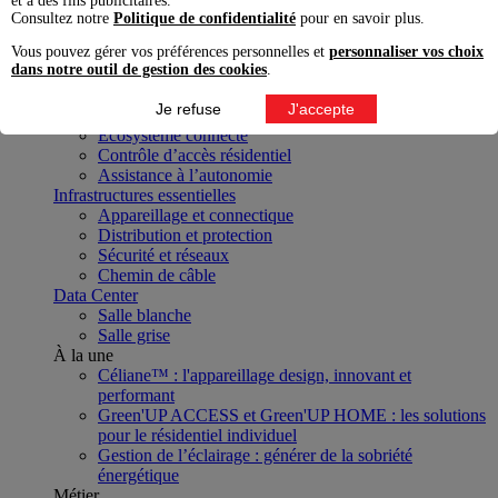
et à des fins publicitaires.
Projet
Consultez notre
Politique de confidentialité
pour en savoir plus.
Transition énergétique
Vous pouvez gérer vos préférences personnelles et
personnaliser vos choix
Mobilité électrique et énergies renouvelables
dans notre outil de gestion des cookies
.
Pilotage, efficacité et continuité énergétique
Distribution et puissance
Je refuse
J'accepte
Modes de vie numériques
Écosystème connecté
Contrôle d’accès résidentiel
Assistance à l’autonomie
Infrastructures essentielles
Appareillage et connectique
Distribution et protection
Sécurité et réseaux
Chemin de câble
Data Center
Salle blanche
Salle grise
À la une
Céliane™ : l'appareillage design, innovant et
performant
Green'UP ACCESS et Green'UP HOME : les solutions
pour le résidentiel individuel
Gestion de l’éclairage : générer de la sobriété
énergétique
Métier