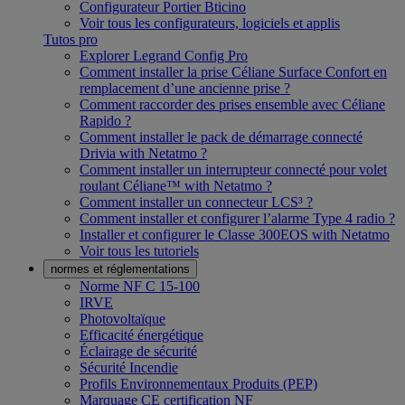
Configurateur Portier Bticino
Voir tous les configurateurs, logiciels et applis
Tutos pro
Explorer Legrand Config Pro
Comment installer la prise Céliane Surface Confort en
remplacement d’une ancienne prise ?
Comment raccorder des prises ensemble avec Céliane
Rapido ?
Comment installer le pack de démarrage connecté
Drivia with Netatmo ?
Comment installer un interrupteur connecté pour volet
roulant Céliane™ with Netatmo ?
Comment installer un connecteur LCS³ ?
Comment installer et configurer l’alarme Type 4 radio ?
Installer et configurer le Classe 300EOS with Netatmo
Voir tous les tutoriels
normes et réglementations
Norme NF C 15-100
IRVE
Photovoltaïque
Efficacité énergétique
Éclairage de sécurité
Sécurité Incendie
Profils Environnementaux Produits (PEP)
Marquage CE certification NF