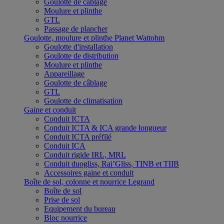
Goulotte de câblage
Moulure et plinthe
GTL
Passage de plancher
Goulotte, moulure et plinthe Planet Wattohm
Goulotte d'installation
Goulotte de distribution
Moulure et plinthe
Appareillage
Goulotte de câblage
GTL
Goulotte de climatisation
Gaine et conduit
Conduit ICTA
Conduit ICTA & ICA grande longueur
Conduit ICTA préfilé
Conduit ICA
Conduit rigide IRL, MRL
Conduit duogliss, Rai’Gliss, TINB et TIIB
Accessoires gaine et conduit
Boîte de sol, colonne et nourrice Legrand
Boîte de sol
Prise de sol
Equipement du bureau
Bloc nourrice