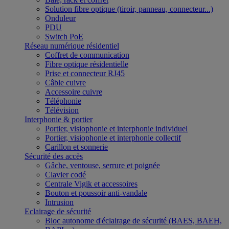
Solution fibre optique (tiroir, panneau, connecteur...)
Onduleur
PDU
Switch PoE
Réseau numérique résidentiel
Coffret de communication
Fibre optique résidentielle
Prise et connecteur RJ45
Câble cuivre
Accessoire cuivre
Téléphonie
Télévision
Interphonie & portier
Portier, visiophonie et interphonie individuel
Portier, visiophonie et interphonie collectif
Carillon et sonnerie
Sécurité des accès
Gâche, ventouse, serrure et poignée
Clavier codé
Centrale Vigik et accessoires
Bouton et poussoir anti-vandale
Intrusion
Eclairage de sécurité
Bloc autonome d'éclairage de sécurité (BAES, BAEH,