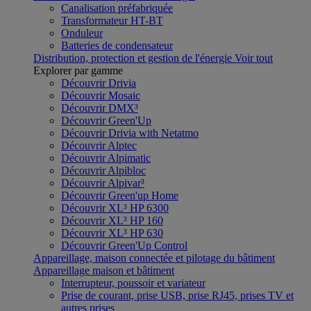
Canalisation préfabriquée
Transformateur HT-BT
Onduleur
Batteries de condensateur
Distribution, protection et gestion de l'énergie
Voir tout
Explorer par gamme
Découvrir Drivia
Découvrir Mosaic
Découvrir DMX³
Découvrir Green'Up
Découvrir Drivia with Netatmo
Découvrir Alptec
Découvrir Alpimatic
Découvrir Alpibloc
Découvrir Alpivar³
Découvrir Green'up Home
Découvrir XL³ HP 6300
Découvrir XL³ HP 160
Découvrir XL³ HP 630
Découvrir Green'Up Control
Appareillage, maison connectée et pilotage du bâtiment
Appareillage maison et bâtiment
Interrupteur, poussoir et variateur
Prise de courant, prise USB, prise RJ45, prises TV et
autres prises