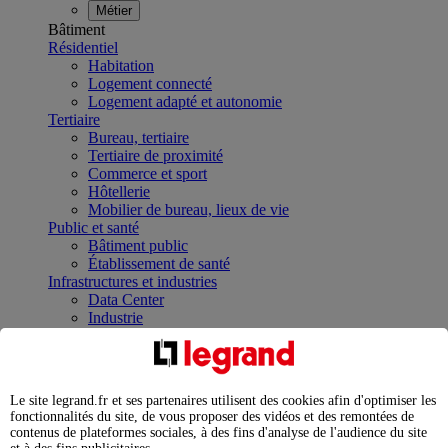
Métier
Bâtiment
Résidentiel
Habitation
Logement connecté
Logement adapté et autonomie
Tertiaire
Bureau, tertiaire
Tertiaire de proximité
Commerce et sport
Hôtellerie
Mobilier de bureau, lieux de vie
Public et santé
Bâtiment public
Établissement de santé
Infrastructures et industries
Data Center
Industrie
Infrastructures
À la une
Contrôler et planifier le fonctionnement des appareils
électriques avec le contacteur connecté
Le site legrand.fr et ses partenaires utilisent des cookies afin d'optimiser les
Répartir et optimiser son tableau électrique
fonctionnalités du site, de vous proposer des vidéos et des remontées de
Legrand Data Center Solutions : concentrer les
contenus de plateformes sociales, à des fins d'analyse de l'audience du site
expertises au service de vos performances