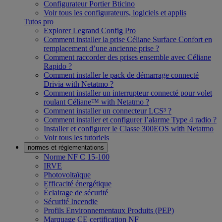
Configurateur Portier Bticino
Voir tous les configurateurs, logiciels et applis
Tutos pro
Explorer Legrand Config Pro
Comment installer la prise Céliane Surface Confort en
remplacement d’une ancienne prise ?
Comment raccorder des prises ensemble avec Céliane
Rapido ?
Comment installer le pack de démarrage connecté
Drivia with Netatmo ?
Comment installer un interrupteur connecté pour volet
roulant Céliane™ with Netatmo ?
Comment installer un connecteur LCS³ ?
Comment installer et configurer l’alarme Type 4 radio ?
Installer et configurer le Classe 300EOS with Netatmo
Voir tous les tutoriels
normes et réglementations
Norme NF C 15-100
IRVE
Photovoltaïque
Efficacité énergétique
Éclairage de sécurité
Sécurité Incendie
Profils Environnementaux Produits (PEP)
Marquage CE certification NF