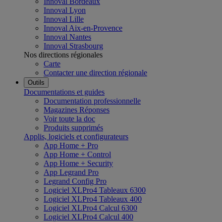
Innoval Bordeaux
Innoval Lyon
Innoval Lille
Innoval Aix-en-Provence
Innoval Nantes
Innoval Strasbourg
Nos directions régionales
Carte
Contacter une direction régionale
Outils
Documentations et guides
Documentation professionnelle
Magazines Réponses
Voir toute la doc
Produits supprimés
Applis, logiciels et configurateurs
App Home + Pro
App Home + Control
App Home + Security
App Legrand Pro
Legrand Config Pro
Logiciel XLPro4 Tableaux 6300
Logiciel XLPro4 Tableaux 400
Logiciel XLPro4 Calcul 6300
Logiciel XLPro4 Calcul 400