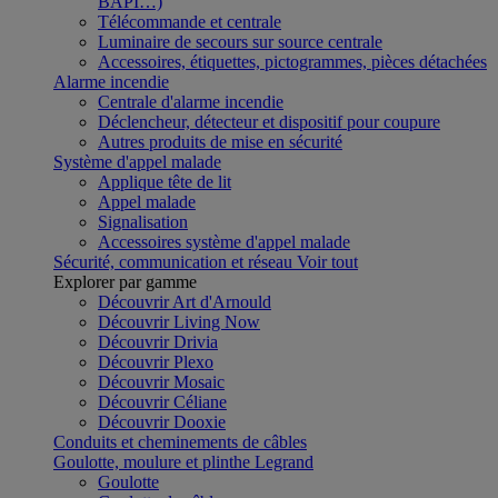
BAPI…)
Télécommande et centrale
Luminaire de secours sur source centrale
Accessoires, étiquettes, pictogrammes, pièces détachées
Alarme incendie
Centrale d'alarme incendie
Déclencheur, détecteur et dispositif pour coupure
Autres produits de mise en sécurité
Système d'appel malade
Applique tête de lit
Appel malade
Signalisation
Accessoires système d'appel malade
Sécurité, communication et réseau
Voir tout
Explorer par gamme
Découvrir Art d'Arnould
Découvrir Living Now
Découvrir Drivia
Découvrir Plexo
Découvrir Mosaic
Découvrir Céliane
Découvrir Dooxie
Conduits et cheminements de câbles
Goulotte, moulure et plinthe Legrand
Goulotte