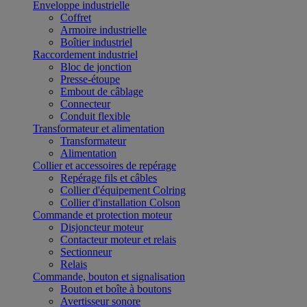
Enveloppe industrielle
Coffret
Armoire industrielle
Boîtier industriel
Raccordement industriel
Bloc de jonction
Presse-étoupe
Embout de câblage
Connecteur
Conduit flexible
Transformateur et alimentation
Transformateur
Alimentation
Collier et accessoires de repérage
Repérage fils et câbles
Collier d'équipement Colring
Collier d'installation Colson
Commande et protection moteur
Disjoncteur moteur
Contacteur moteur et relais
Sectionneur
Relais
Commande, bouton et signalisation
Bouton et boîte à boutons
Avertisseur sonore