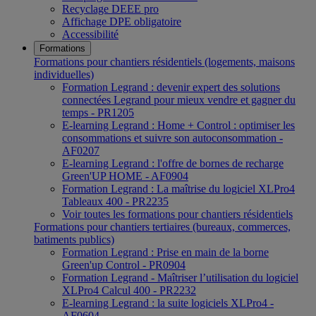
Recyclage DEEE pro
Affichage DPE obligatoire
Accessibilité
Formations
Formations pour chantiers résidentiels (logements, maisons
individuelles)
Formation Legrand : devenir expert des solutions
connectées Legrand pour mieux vendre et gagner du
temps - PR1205
E-learning Legrand : Home + Control : optimiser les
consommations et suivre son autoconsommation -
AF0207
E-learning Legrand : l'offre de bornes de recharge
Green'UP HOME - AF0904
Formation Legrand : La maîtrise du logiciel XLPro4
Tableaux 400 - PR2235
Voir toutes les formations pour chantiers résidentiels
Formations pour chantiers tertiaires (bureaux, commerces,
batiments publics)
Formation Legrand : Prise en main de la borne
Green'up Control - PR0904
Formation Legrand - Maîtriser l’utilisation du logiciel
XLPro4 Calcul 400 - PR2232
E-learning Legrand : la suite logiciels XLPro4 -
AF0604