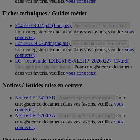
dans vos favoris, veuillez
vous connecter
.
Fiches techniques / Guides métier
F04595FR-02.pdf (français)
Ajouter à ma liste de matériel
Pour enregistrer ce document dans vos favoris, veuillez
vous
connecter
.
F04595EN-02.pdf (anglais)
Ajouter à ma liste de matériel
Pour enregistrer ce document dans vos favoris, veuillez
vous
connecter
.
LG_TechGuide_EXB25145-XL3HP_20260227_EN.pdf
Pour enregistrer ce document
Ajouter à ma liste de matériel
dans vos favoris, veuillez
vous connecter
.
Notices / Guides mise en oeuvre
Notice LE13479AB
Pour
Ajouter à ma liste de matériel
enregistrer ce document dans vos favoris, veuillez
vous
connecter
.
Notice LE15200AA
Pour
Ajouter à ma liste de matériel
enregistrer ce document dans vos favoris, veuillez
vous
connecter
.
Documents & argumentaires commerciaux