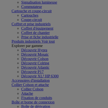
Signalisation lumineuse
Commutateur
Cartouche et coupe-circuit
Cartouches
Coupe-circuit
Coffret et prise industriels
Coffret d'équipement
Coffret de chantier
Prise et fiche industrielle
Produits industriels
Voir tout
Explorer par gamme
Découvrir Hypra
Découvrir Mosaic
Découvrir Colson
Découvrir Colring
Découvrir Atlantic
Découvrir P17
Découvrir XL³ HP 6300
Accessoires d'installation
Collier Colson et attache
Collier Colson
Attache
Fixation de conduits
Boîte et borne de connexion
Boîte de dérivation