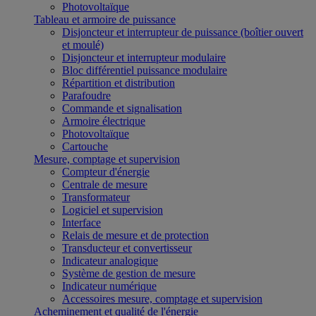
Photovoltaïque
Tableau et armoire de puissance
Disjoncteur et interrupteur de puissance (boîtier ouvert
et moulé)
Disjoncteur et interrupteur modulaire
Bloc différentiel puissance modulaire
Répartition et distribution
Parafoudre
Commande et signalisation
Armoire électrique
Photovoltaïque
Cartouche
Mesure, comptage et supervision
Compteur d'énergie
Centrale de mesure
Transformateur
Logiciel et supervision
Interface
Relais de mesure et de protection
Transducteur et convertisseur
Indicateur analogique
Système de gestion de mesure
Indicateur numérique
Accessoires mesure, comptage et supervision
Acheminement et qualité de l'énergie