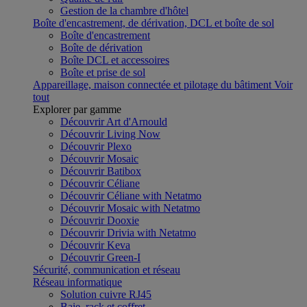
Gestion de la chambre d'hôtel
Boîte d'encastrement, de dérivation, DCL et boîte de sol
Boîte d'encastrement
Boîte de dérivation
Boîte DCL et accessoires
Boîte et prise de sol
Appareillage, maison connectée et pilotage du bâtiment
Voir
tout
Explorer par gamme
Découvrir Art d'Arnould
Découvrir Living Now
Découvrir Plexo
Découvrir Mosaic
Découvrir Batibox
Découvrir Céliane
Découvrir Céliane with Netatmo
Découvrir Mosaic with Netatmo
Découvrir Dooxie
Découvrir Drivia with Netatmo
Découvrir Keva
Découvrir Green-I
Sécurité, communication et réseau
Réseau informatique
Solution cuivre RJ45
Baie, rack et coffret