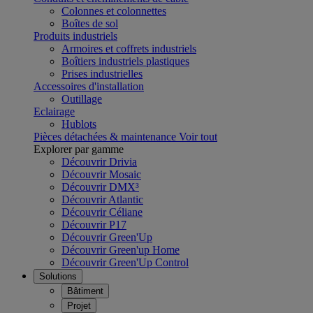
Colonnes et colonnettes
Boîtes de sol
Produits industriels
Armoires et coffrets industriels
Boîtiers industriels plastiques
Prises industrielles
Accessoires d'installation
Outillage
Eclairage
Hublots
Pièces détachées & maintenance
Voir tout
Explorer par gamme
Découvrir Drivia
Découvrir Mosaic
Découvrir DMX³
Découvrir Atlantic
Découvrir Céliane
Découvrir P17
Découvrir Green'Up
Découvrir Green'up Home
Découvrir Green'Up Control
Solutions
Bâtiment
Projet