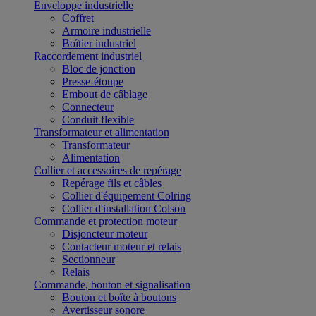
Enveloppe industrielle
Coffret
Armoire industrielle
Boîtier industriel
Raccordement industriel
Bloc de jonction
Presse-étoupe
Embout de câblage
Connecteur
Conduit flexible
Transformateur et alimentation
Transformateur
Alimentation
Collier et accessoires de repérage
Repérage fils et câbles
Collier d'équipement Colring
Collier d'installation Colson
Commande et protection moteur
Disjoncteur moteur
Contacteur moteur et relais
Sectionneur
Relais
Commande, bouton et signalisation
Bouton et boîte à boutons
Avertisseur sonore