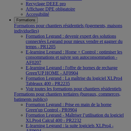
Recyclage DEEE pro
Affichage DPE obligatoire
Accessibilité
Formations
Formations pour chantiers résidentiels (logements, maisons
individuelles)
Formation Legrand : devenir expert des solutions
connectées Legrand pour mieux vendre et gagner du
temps - PR1205
E-learning Legrand : Home + Control : optimiser les
consommations et suivre son autoconsommation -
AF0207
E-learning Legrand : l'offre de bornes de recharge
Green'UP HOME - AF0904
Formation Legrand : La maîtrise du logiciel XLPro4
Tableaux 400 - PR2235
Voir toutes les formations pour chantiers résidentiels
Formations pour chantiers tertiaires (bureaux, commerces,
batiments publics)
Formation Legrand : Prise en main de la borne
Green'up Control - PR0904
Formation Legrand - Maîtriser l’utilisation du logiciel
XLPro4 Calcul 400 - PR2232
E-learning Legrand : la suite logiciels XLPro4 -
AF0604