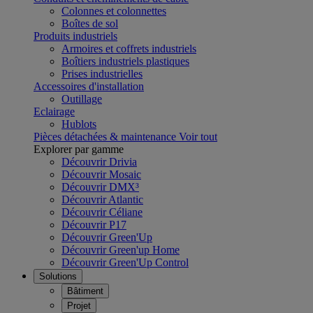
Colonnes et colonnettes
Boîtes de sol
Produits industriels
Armoires et coffrets industriels
Boîtiers industriels plastiques
Prises industrielles
Accessoires d'installation
Outillage
Eclairage
Hublots
Pièces détachées & maintenance
Voir tout
Explorer par gamme
Découvrir Drivia
Découvrir Mosaic
Découvrir DMX³
Découvrir Atlantic
Découvrir Céliane
Découvrir P17
Découvrir Green'Up
Découvrir Green'up Home
Découvrir Green'Up Control
Solutions
Bâtiment
Projet