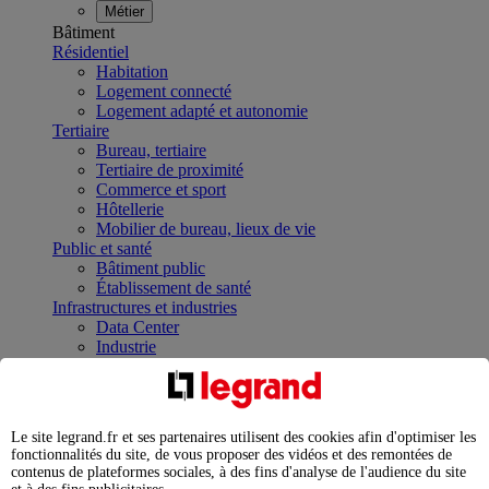
Métier
Bâtiment
Résidentiel
Habitation
Logement connecté
Logement adapté et autonomie
Tertiaire
Bureau, tertiaire
Tertiaire de proximité
Commerce et sport
Hôtellerie
Mobilier de bureau, lieux de vie
Public et santé
Bâtiment public
Établissement de santé
Infrastructures et industries
Data Center
Industrie
Infrastructures
À la une
Contrôler et planifier le fonctionnement des appareils
électriques avec le contacteur connecté
Le site legrand.fr et ses partenaires utilisent des cookies afin d'optimiser les
Répartir et optimiser son tableau électrique
fonctionnalités du site, de vous proposer des vidéos et des remontées de
Legrand Data Center Solutions : concentrer les
contenus de plateformes sociales, à des fins d'analyse de l'audience du site
expertises au service de vos performances