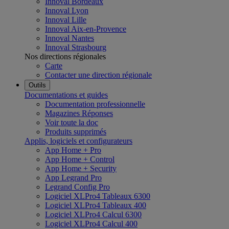
Innoval Bordeaux
Innoval Lyon
Innoval Lille
Innoval Aix-en-Provence
Innoval Nantes
Innoval Strasbourg
Nos directions régionales
Carte
Contacter une direction régionale
Outils
Documentations et guides
Documentation professionnelle
Magazines Réponses
Voir toute la doc
Produits supprimés
Applis, logiciels et configurateurs
App Home + Pro
App Home + Control
App Home + Security
App Legrand Pro
Legrand Config Pro
Logiciel XLPro4 Tableaux 6300
Logiciel XLPro4 Tableaux 400
Logiciel XLPro4 Calcul 6300
Logiciel XLPro4 Calcul 400