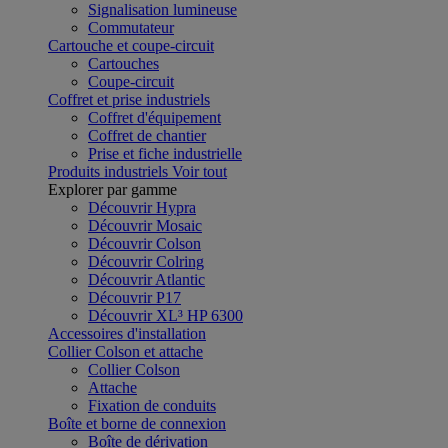
Signalisation lumineuse
Commutateur
Cartouche et coupe-circuit
Cartouches
Coupe-circuit
Coffret et prise industriels
Coffret d'équipement
Coffret de chantier
Prise et fiche industrielle
Produits industriels
Voir tout
Explorer par gamme
Découvrir Hypra
Découvrir Mosaic
Découvrir Colson
Découvrir Colring
Découvrir Atlantic
Découvrir P17
Découvrir XL³ HP 6300
Accessoires d'installation
Collier Colson et attache
Collier Colson
Attache
Fixation de conduits
Boîte et borne de connexion
Boîte de dérivation