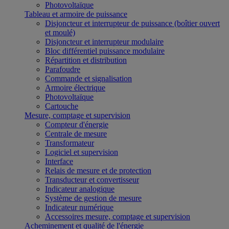
Photovoltaïque
Tableau et armoire de puissance
Disjoncteur et interrupteur de puissance (boîtier ouvert
et moulé)
Disjoncteur et interrupteur modulaire
Bloc différentiel puissance modulaire
Répartition et distribution
Parafoudre
Commande et signalisation
Armoire électrique
Photovoltaïque
Cartouche
Mesure, comptage et supervision
Compteur d'énergie
Centrale de mesure
Transformateur
Logiciel et supervision
Interface
Relais de mesure et de protection
Transducteur et convertisseur
Indicateur analogique
Système de gestion de mesure
Indicateur numérique
Accessoires mesure, comptage et supervision
Acheminement et qualité de l'énergie