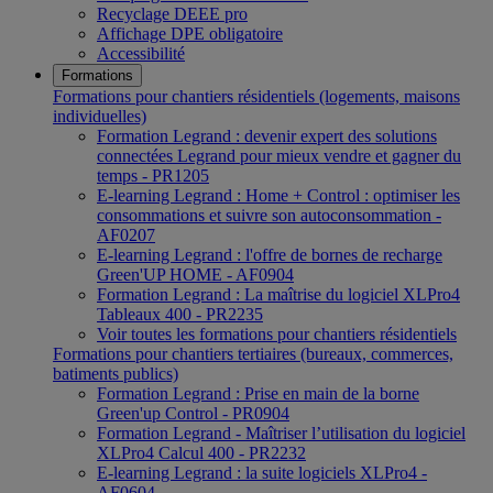
Recyclage DEEE pro
Affichage DPE obligatoire
Accessibilité
Formations
Formations pour chantiers résidentiels (logements, maisons
individuelles)
Formation Legrand : devenir expert des solutions
connectées Legrand pour mieux vendre et gagner du
temps - PR1205
E-learning Legrand : Home + Control : optimiser les
consommations et suivre son autoconsommation -
AF0207
E-learning Legrand : l'offre de bornes de recharge
Green'UP HOME - AF0904
Formation Legrand : La maîtrise du logiciel XLPro4
Tableaux 400 - PR2235
Voir toutes les formations pour chantiers résidentiels
Formations pour chantiers tertiaires (bureaux, commerces,
batiments publics)
Formation Legrand : Prise en main de la borne
Green'up Control - PR0904
Formation Legrand - Maîtriser l’utilisation du logiciel
XLPro4 Calcul 400 - PR2232
E-learning Legrand : la suite logiciels XLPro4 -
AF0604