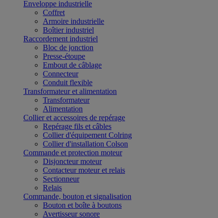
Enveloppe industrielle
Coffret
Armoire industrielle
Boîtier industriel
Raccordement industriel
Bloc de jonction
Presse-étoupe
Embout de câblage
Connecteur
Conduit flexible
Transformateur et alimentation
Transformateur
Alimentation
Collier et accessoires de repérage
Repérage fils et câbles
Collier d'équipement Colring
Collier d'installation Colson
Commande et protection moteur
Disjoncteur moteur
Contacteur moteur et relais
Sectionneur
Relais
Commande, bouton et signalisation
Bouton et boîte à boutons
Avertisseur sonore