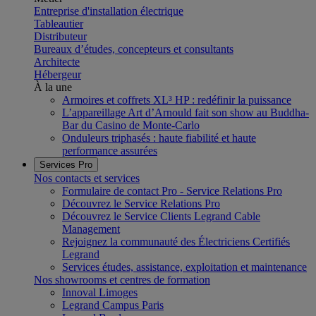
Entreprise d'installation électrique
Tableautier
Distributeur
Bureaux d’études, concepteurs et consultants
Architecte
Hébergeur
À la une
Armoires et coffrets XL³ HP : redéfinir la puissance
L’appareillage Art d’Arnould fait son show au Buddha-
Bar du Casino de Monte-Carlo
Onduleurs triphasés : haute fiabilité et haute
performance assurées
Services Pro
Nos contacts et services
Formulaire de contact Pro - Service Relations Pro
Découvrez le Service Relations Pro
Découvrez le Service Clients Legrand Cable
Management
Rejoignez la communauté des Électriciens Certifiés
Legrand
Services études, assistance, exploitation et maintenance
Nos showrooms et centres de formation
Innoval Limoges
Legrand Campus Paris