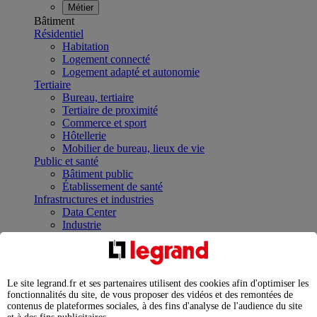
Métier
Bâtiment
Résidentiel
Habitation
Logement connecté
Logement adapté et autonomie
Tertiaire
Bureau, tertiaire
Tertiaire de proximité
Commerce et sport
Hôtellerie
Mobilier de bureau, lieux de vie
Public et santé
Bâtiment public
Établissement de santé
Infrastructures et industries
Data Center
Industrie
Infrastructures
À la une
Contrôler et planifier le fonctionnement des appareils
électriques avec le contacteur connecté
Le site legrand.fr et ses partenaires utilisent des cookies afin d'optimiser les
Répartir et optimiser son tableau électrique
fonctionnalités du site, de vous proposer des vidéos et des remontées de
Legrand Data Center Solutions : concentrer les
contenus de plateformes sociales, à des fins d'analyse de l'audience du site
expertises au service de vos performances