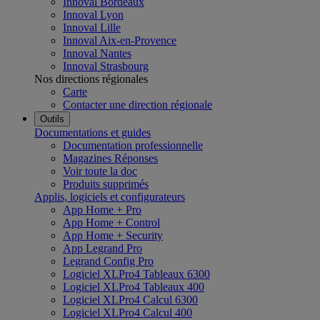
Innoval Bordeaux
Innoval Lyon
Innoval Lille
Innoval Aix-en-Provence
Innoval Nantes
Innoval Strasbourg
Nos directions régionales
Carte
Contacter une direction régionale
Outils
Documentations et guides
Documentation professionnelle
Magazines Réponses
Voir toute la doc
Produits supprimés
Applis, logiciels et configurateurs
App Home + Pro
App Home + Control
App Home + Security
App Legrand Pro
Legrand Config Pro
Logiciel XLPro4 Tableaux 6300
Logiciel XLPro4 Tableaux 400
Logiciel XLPro4 Calcul 6300
Logiciel XLPro4 Calcul 400