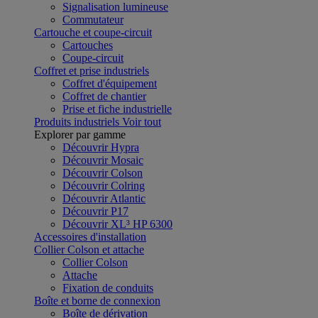
Signalisation lumineuse
Commutateur
Cartouche et coupe-circuit
Cartouches
Coupe-circuit
Coffret et prise industriels
Coffret d'équipement
Coffret de chantier
Prise et fiche industrielle
Produits industriels
Voir tout
Explorer par gamme
Découvrir Hypra
Découvrir Mosaic
Découvrir Colson
Découvrir Colring
Découvrir Atlantic
Découvrir P17
Découvrir XL³ HP 6300
Accessoires d'installation
Collier Colson et attache
Collier Colson
Attache
Fixation de conduits
Boîte et borne de connexion
Boîte de dérivation