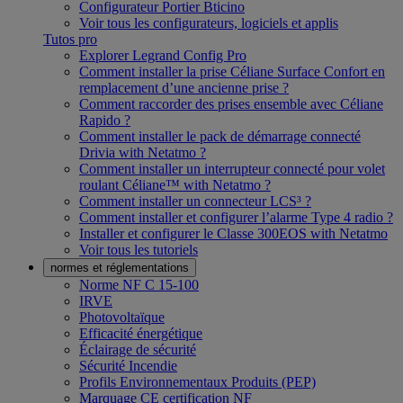
Configurateur Portier Bticino
Voir tous les configurateurs, logiciels et applis
Tutos pro
Explorer Legrand Config Pro
Comment installer la prise Céliane Surface Confort en
remplacement d’une ancienne prise ?
Comment raccorder des prises ensemble avec Céliane
Rapido ?
Comment installer le pack de démarrage connecté
Drivia with Netatmo ?
Comment installer un interrupteur connecté pour volet
roulant Céliane™ with Netatmo ?
Comment installer un connecteur LCS³ ?
Comment installer et configurer l’alarme Type 4 radio ?
Installer et configurer le Classe 300EOS with Netatmo
Voir tous les tutoriels
normes et réglementations
Norme NF C 15-100
IRVE
Photovoltaïque
Efficacité énergétique
Éclairage de sécurité
Sécurité Incendie
Profils Environnementaux Produits (PEP)
Marquage CE certification NF