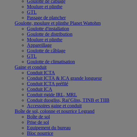
Goulotte de câblage
Moulure et plinthe
GTL
Passage de plancher
Goulotte, moulure et plinthe Planet Wattohm
Goulotte d'installation
Goulotte de distribution
Moulure et plinthe
Appareillage
Goulotte de câblage
GTL
Goulotte de climatisation
Gaine et conduit
Conduit ICTA
Conduit ICTA & ICA grande longueur
Conduit ICTA préfilé
Conduit ICA
Conduit rigide IRL, MRL
Conduit duogliss, Rai’Gliss, TINB et TIIB
Accessoires gaine et conduit
Boîte de sol, colonne et nourrice Legrand
Boîte de sol
Prise de sol
Equipement du bureau
Bloc nourrice