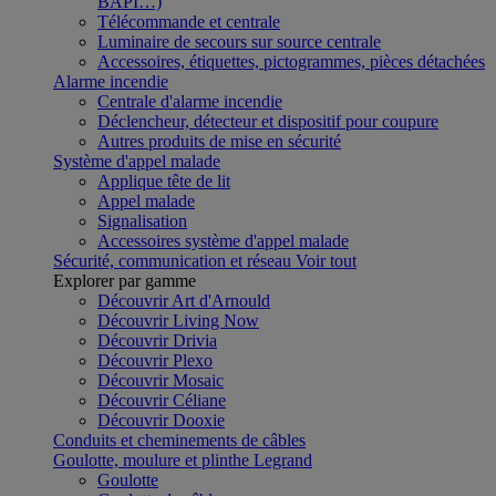
BAPI…)
Télécommande et centrale
Luminaire de secours sur source centrale
Accessoires, étiquettes, pictogrammes, pièces détachées
Alarme incendie
Centrale d'alarme incendie
Déclencheur, détecteur et dispositif pour coupure
Autres produits de mise en sécurité
Système d'appel malade
Applique tête de lit
Appel malade
Signalisation
Accessoires système d'appel malade
Sécurité, communication et réseau
Voir tout
Explorer par gamme
Découvrir Art d'Arnould
Découvrir Living Now
Découvrir Drivia
Découvrir Plexo
Découvrir Mosaic
Découvrir Céliane
Découvrir Dooxie
Conduits et cheminements de câbles
Goulotte, moulure et plinthe Legrand
Goulotte