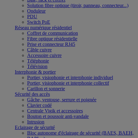
Solution fibre optique (tiroir, panneau, connecteur...)
Onduleur
PDU
Switch PoE
Réseau numérique résidentiel
Coffret de communication
Fibre optique résidentielle
Prise et connecteur RJ45
Câble cuivre
Accessoire cuivre
Téléphonie
Télévision
Interphonie & portier
Portier, visiophonie et interphonie individuel
Portier, visiophonie et interphonie collectif
Carillon et sonnerie
Sécurité des accès
Gâche, ventouse, serrure et poignée
Clavier codé
Centrale Vigik et accessoires
Bouton et poussoir anti-vandale
Intrusion
Eclairage de sécurité
Bloc autonome d'éclairage de sécurité (BAES, BAEH,