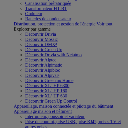
Canalisation préfabriquée
Transformateur HT-BT
Onduleur
Batteries de condensateur
Distribution, protection et gestion de l'énergie
Voir tout
Explorer par gamme
Découvrir Drivia
Découvrir Mosaic
Découvrir DMX³
Découvrir Green'Up
Découvrir Drivia with Netatmo
Découvrir Alptec
Découvrir Alpimatic
Découvrir Alpibloc
Découvrir Alpivar³
Découvrir Green'up Home
Découvrir XL³ HP 6300
Découvrir XL³ HP 160
Découvrir XL³ HP 630
Découvrir Green'Up Control
Appareillage, maison connectée et pilotage du bâtiment
Appareillage maison et bâtiment
Interrupteur, poussoir et variateur
Prise de courant, prise USB, prise RJ45, prises TV et
autres prises