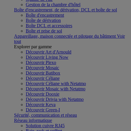
Gestion de la chambre d'hôtel
Boîte d'encastrement, de dérivation, DCL et boîte de sol
Boîte d'encastrement
Boîte de dérivation
Boîte DCL et accessoires
Boîte et prise de sol
Appareillage, maison connectée et pilotage du bâtiment
Voir
tout
Explorer par gamme
Découvrir Art d'Arnould
Découvrir Living Now
Découvrir Plexo
Découvrir Mosaic
Découvrir Batibox
Découvrir Céliane
Découvrir Céliane with Netatmo
Découvrir Mosaic with Netatmo
Découvrir Dooxie
Découvrir Drivia with Netatmo
Découvrir Keva
Découvrir Green-I
Sécurité, communication et réseau
Réseau informatique
Solution cuivre RJ45
Baie, rack et coffret