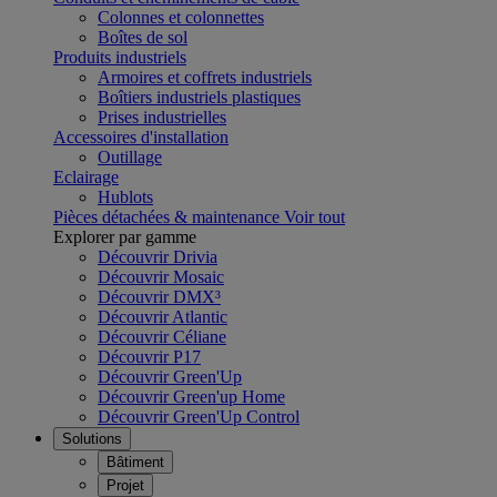
Colonnes et colonnettes
Boîtes de sol
Produits industriels
Armoires et coffrets industriels
Boîtiers industriels plastiques
Prises industrielles
Accessoires d'installation
Outillage
Eclairage
Hublots
Pièces détachées & maintenance
Voir tout
Explorer par gamme
Découvrir Drivia
Découvrir Mosaic
Découvrir DMX³
Découvrir Atlantic
Découvrir Céliane
Découvrir P17
Découvrir Green'Up
Découvrir Green'up Home
Découvrir Green'Up Control
Solutions
Bâtiment
Projet