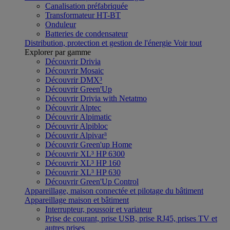
Canalisation préfabriquée
Transformateur HT-BT
Onduleur
Batteries de condensateur
Distribution, protection et gestion de l'énergie
Voir tout
Explorer par gamme
Découvrir Drivia
Découvrir Mosaic
Découvrir DMX³
Découvrir Green'Up
Découvrir Drivia with Netatmo
Découvrir Alptec
Découvrir Alpimatic
Découvrir Alpibloc
Découvrir Alpivar³
Découvrir Green'up Home
Découvrir XL³ HP 6300
Découvrir XL³ HP 160
Découvrir XL³ HP 630
Découvrir Green'Up Control
Appareillage, maison connectée et pilotage du bâtiment
Appareillage maison et bâtiment
Interrupteur, poussoir et variateur
Prise de courant, prise USB, prise RJ45, prises TV et
autres prises