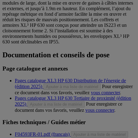
modules de large, dont la mise en œuvre de gaines à câbles internes
et externes, et jusqu’à 1.9m en hauteur. En complément, l’ajout du
repérage métrique en fond d’armoire facilite la mise en œuvre et
réduit les risques de mauvais positionnement. Les coffrets et
armoires XL³ HP 630 sont conçus pour atteindre un IS223 et un
cloisonnement forme 2. Si l’installation est soumise à des
environnements humides ou poussiéreux, les enveloppes XL³ HP
630 sont déclinables en IP55.
Documentation et conseils de pose
Page catalogue et annexes
Pages catalogue XL3 HP 630 Distribution de l'énergie de
(édition 2025)
Pour enregistrer
Ajouter à ma liste de matériel
ce document dans vos favoris, veuillez
vous connecter
.
Pages catalogue XL3 HP 630 Tertiaire de proximité (édition
2025)
Pour enregistrer ce
Ajouter à ma liste de matériel
document dans vos favoris, veuillez
vous connecter
.
Fiches techniques / Guides métier
F04593FR-01.pdf (français)
Ajouter à ma liste de matériel