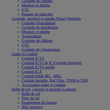
Goulotte de câblage
Moulure et plinthe
GTL
Passage de plancher
Goulotte, moulure et plinthe Planet Wattohm
Goulotte d'installation
Goulotte de distribution
Moulure et plinthe
Appareillage
Goulotte de câblage
GTL
Goulotte de climatisation
Gaine et conduit
Conduit ICTA
Conduit ICTA & ICA grande longueur
Conduit ICTA préfilé
Conduit ICA
Conduit rigide IRL, MRL
Conduit duogliss, Rai’Gliss, TINB et TIIB
Accessoires gaine et conduit
Boîte de sol, colonne et nourrice Legrand
Boîte de sol
Prise de sol
Equipement du bureau
Bloc nourrice