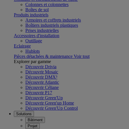
Colonnes et colonnettes
Boîtes de sol
Produits industriels
Armoires et coffrets industriels
Boîtiers industriels plastiques
Prises industrielles
Accessoires d'installation
Outillage
Eclairage
Hublots
Pièces détachées & maintenance
Voir tout
Explorer par gamme
Découvrir Drivia
Découvrir Mosaic
Découvrir DMX³
Découvrir Atlantic
Découvrir Céliane
Découvrir P17
Découvrir Green'Up
Découvrir Green'up Home
Découvrir Green'Up Control
Solutions
Bâtiment
Projet