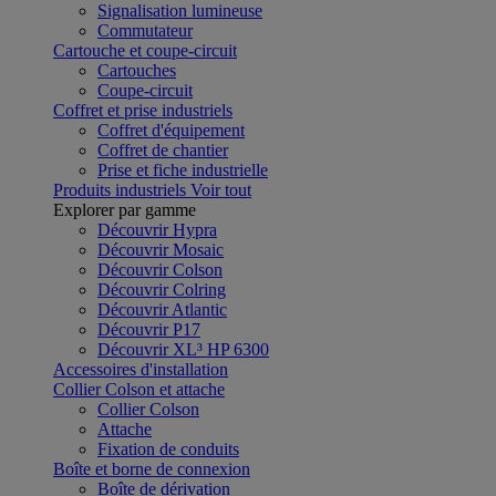
Signalisation lumineuse
Commutateur
Cartouche et coupe-circuit
Cartouches
Coupe-circuit
Coffret et prise industriels
Coffret d'équipement
Coffret de chantier
Prise et fiche industrielle
Produits industriels
Voir tout
Explorer par gamme
Découvrir Hypra
Découvrir Mosaic
Découvrir Colson
Découvrir Colring
Découvrir Atlantic
Découvrir P17
Découvrir XL³ HP 6300
Accessoires d'installation
Collier Colson et attache
Collier Colson
Attache
Fixation de conduits
Boîte et borne de connexion
Boîte de dérivation