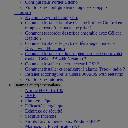
Configurateur Portier Bticino
Voir tous les configurateurs, logiciels et applis
Tutos pro
Explorer Legrand Config Pro
Comment installer la prise Céliane Surface Confort en
remplacement d’une ancienne prise ?
Comment raccorder des prises ensemble avec Céliane
Rapido ?
Comment installer le pack de démarrage connecté
Drivia with Netatmo ?
Comment installer un interrupteur connecté pour volet
roulant Céliane™ with Netatmo ?
Comment installer un connecteur LCS³ ?
Comment installer et configurer l’alarme Type 4 radio ?
Installer et configurer le Classe 300EOS with Netatmo
Voir tous les tutoriels
normes et réglementations
Norme NF C 15-100
IRVE
Photovoltaïque
Efficacité énergétique
Éclairage de sécurité
Sécurité Incendie
Profils Environnementaux Produits (PEP)
Marquage CE certification NF