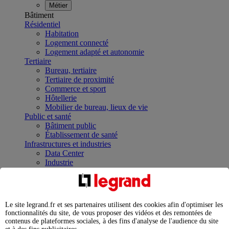
Métier
Bâtiment
Résidentiel
Habitation
Logement connecté
Logement adapté et autonomie
Tertiaire
Bureau, tertiaire
Tertiaire de proximité
Commerce et sport
Hôtellerie
Mobilier de bureau, lieux de vie
Public et santé
Bâtiment public
Établissement de santé
Infrastructures et industries
Data Center
Industrie
Infrastructures
À la une
Contrôler et planifier le fonctionnement des appareils
électriques avec le contacteur connecté
Le site legrand.fr et ses partenaires utilisent des cookies afin d'optimiser les
Répartir et optimiser son tableau électrique
fonctionnalités du site, de vous proposer des vidéos et des remontées de
Legrand Data Center Solutions : concentrer les
contenus de plateformes sociales, à des fins d'analyse de l'audience du site
expertises au service de vos performances