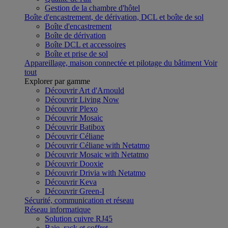
Gestion de la chambre d'hôtel
Boîte d'encastrement, de dérivation, DCL et boîte de sol
Boîte d'encastrement
Boîte de dérivation
Boîte DCL et accessoires
Boîte et prise de sol
Appareillage, maison connectée et pilotage du bâtiment
Voir
tout
Explorer par gamme
Découvrir Art d'Arnould
Découvrir Living Now
Découvrir Plexo
Découvrir Mosaic
Découvrir Batibox
Découvrir Céliane
Découvrir Céliane with Netatmo
Découvrir Mosaic with Netatmo
Découvrir Dooxie
Découvrir Drivia with Netatmo
Découvrir Keva
Découvrir Green-I
Sécurité, communication et réseau
Réseau informatique
Solution cuivre RJ45
Baie, rack et coffret