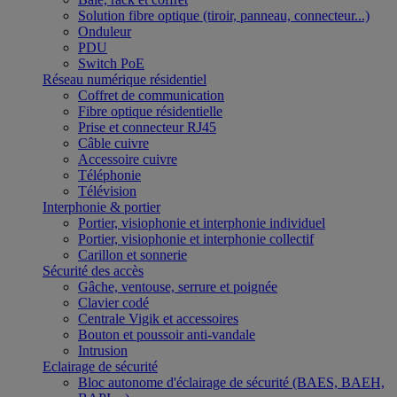
Solution fibre optique (tiroir, panneau, connecteur...)
Onduleur
PDU
Switch PoE
Réseau numérique résidentiel
Coffret de communication
Fibre optique résidentielle
Prise et connecteur RJ45
Câble cuivre
Accessoire cuivre
Téléphonie
Télévision
Interphonie & portier
Portier, visiophonie et interphonie individuel
Portier, visiophonie et interphonie collectif
Carillon et sonnerie
Sécurité des accès
Gâche, ventouse, serrure et poignée
Clavier codé
Centrale Vigik et accessoires
Bouton et poussoir anti-vandale
Intrusion
Eclairage de sécurité
Bloc autonome d'éclairage de sécurité (BAES, BAEH,