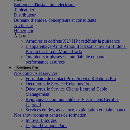
Entreprise d'installation électrique
Tableautier
Distributeur
Bureaux d’études, concepteurs et consultants
Architecte
Hébergeur
À la une
Armoires et coffrets XL³ HP : redéfinir la puissance
L’appareillage Art d’Arnould fait son show au Buddha-
Bar du Casino de Monte-Carlo
Onduleurs triphasés : haute fiabilité et haute
performance assurées
Services Pro
Nos contacts et services
Formulaire de contact Pro - Service Relations Pro
Découvrez le Service Relations Pro
Découvrez le Service Clients Legrand Cable
Management
Rejoignez la communauté des Électriciens Certifiés
Legrand
Services études, assistance, exploitation et maintenance
Nos showrooms et centres de formation
Innoval Limoges
Legrand Campus Paris