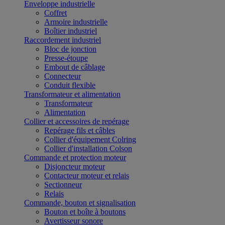
Enveloppe industrielle
Coffret
Armoire industrielle
Boîtier industriel
Raccordement industriel
Bloc de jonction
Presse-étoupe
Embout de câblage
Connecteur
Conduit flexible
Transformateur et alimentation
Transformateur
Alimentation
Collier et accessoires de repérage
Repérage fils et câbles
Collier d'équipement Colring
Collier d'installation Colson
Commande et protection moteur
Disjoncteur moteur
Contacteur moteur et relais
Sectionneur
Relais
Commande, bouton et signalisation
Bouton et boîte à boutons
Avertisseur sonore