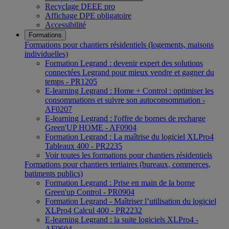
Recyclage DEEE pro
Affichage DPE obligatoire
Accessibilité
Formations
Formations pour chantiers résidentiels (logements, maisons
individuelles)
Formation Legrand : devenir expert des solutions
connectées Legrand pour mieux vendre et gagner du
temps - PR1205
E-learning Legrand : Home + Control : optimiser les
consommations et suivre son autoconsommation -
AF0207
E-learning Legrand : l'offre de bornes de recharge
Green'UP HOME - AF0904
Formation Legrand : La maîtrise du logiciel XLPro4
Tableaux 400 - PR2235
Voir toutes les formations pour chantiers résidentiels
Formations pour chantiers tertiaires (bureaux, commerces,
batiments publics)
Formation Legrand : Prise en main de la borne
Green'up Control - PR0904
Formation Legrand - Maîtriser l’utilisation du logiciel
XLPro4 Calcul 400 - PR2232
E-learning Legrand : la suite logiciels XLPro4 -
AF0604