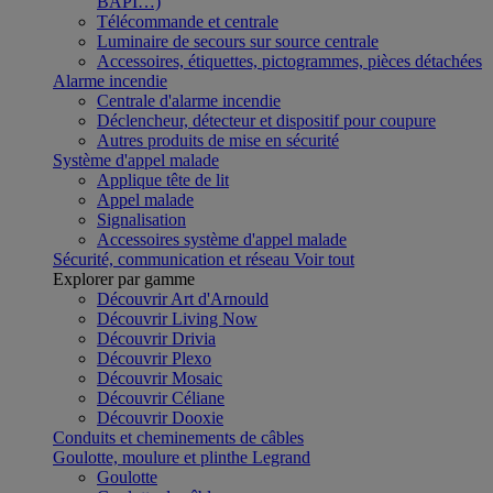
BAPI…)
Télécommande et centrale
Luminaire de secours sur source centrale
Accessoires, étiquettes, pictogrammes, pièces détachées
Alarme incendie
Centrale d'alarme incendie
Déclencheur, détecteur et dispositif pour coupure
Autres produits de mise en sécurité
Système d'appel malade
Applique tête de lit
Appel malade
Signalisation
Accessoires système d'appel malade
Sécurité, communication et réseau
Voir tout
Explorer par gamme
Découvrir Art d'Arnould
Découvrir Living Now
Découvrir Drivia
Découvrir Plexo
Découvrir Mosaic
Découvrir Céliane
Découvrir Dooxie
Conduits et cheminements de câbles
Goulotte, moulure et plinthe Legrand
Goulotte