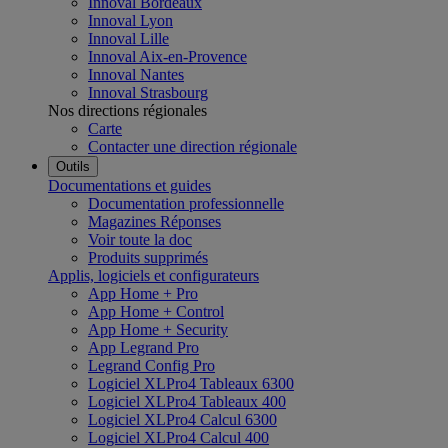
Innoval Bordeaux
Innoval Lyon
Innoval Lille
Innoval Aix-en-Provence
Innoval Nantes
Innoval Strasbourg
Nos directions régionales
Carte
Contacter une direction régionale
Outils
Documentations et guides
Documentation professionnelle
Magazines Réponses
Voir toute la doc
Produits supprimés
Applis, logiciels et configurateurs
App Home + Pro
App Home + Control
App Home + Security
App Legrand Pro
Legrand Config Pro
Logiciel XLPro4 Tableaux 6300
Logiciel XLPro4 Tableaux 400
Logiciel XLPro4 Calcul 6300
Logiciel XLPro4 Calcul 400