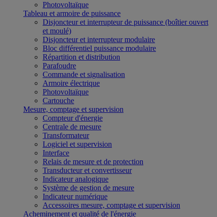
Photovoltaïque
Tableau et armoire de puissance
Disjoncteur et interrupteur de puissance (boîtier ouvert
et moulé)
Disjoncteur et interrupteur modulaire
Bloc différentiel puissance modulaire
Répartition et distribution
Parafoudre
Commande et signalisation
Armoire électrique
Photovoltaïque
Cartouche
Mesure, comptage et supervision
Compteur d'énergie
Centrale de mesure
Transformateur
Logiciel et supervision
Interface
Relais de mesure et de protection
Transducteur et convertisseur
Indicateur analogique
Système de gestion de mesure
Indicateur numérique
Accessoires mesure, comptage et supervision
Acheminement et qualité de l'énergie