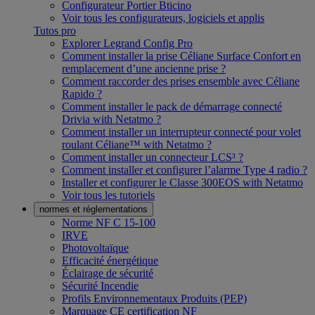
Configurateur Portier Bticino
Voir tous les configurateurs, logiciels et applis
Tutos pro
Explorer Legrand Config Pro
Comment installer la prise Céliane Surface Confort en
remplacement d’une ancienne prise ?
Comment raccorder des prises ensemble avec Céliane
Rapido ?
Comment installer le pack de démarrage connecté
Drivia with Netatmo ?
Comment installer un interrupteur connecté pour volet
roulant Céliane™ with Netatmo ?
Comment installer un connecteur LCS³ ?
Comment installer et configurer l’alarme Type 4 radio ?
Installer et configurer le Classe 300EOS with Netatmo
Voir tous les tutoriels
normes et réglementations
Norme NF C 15-100
IRVE
Photovoltaïque
Efficacité énergétique
Éclairage de sécurité
Sécurité Incendie
Profils Environnementaux Produits (PEP)
Marquage CE certification NF