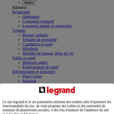
Métier
Bâtiment
Résidentiel
Habitation
Logement connecté
Logement adapté et autonomie
Tertiaire
Bureau, tertiaire
Tertiaire de proximité
Commerce et sport
Hôtellerie
Mobilier de bureau, lieux de vie
Public et santé
Bâtiment public
Établissement de santé
Infrastructures et industries
Data Center
Industrie
Infrastructures
À la une
Contrôler et planifier le fonctionnement des appareils
électriques avec le contacteur connecté
Le site legrand.fr et ses partenaires utilisent des cookies afin d'optimiser les
Répartir et optimiser son tableau électrique
fonctionnalités du site, de vous proposer des vidéos et des remontées de
Legrand Data Center Solutions : concentrer les
contenus de plateformes sociales, à des fins d'analyse de l'audience du site
expertises au service de vos performances