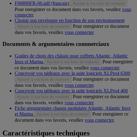
F00890FR-06.pdf (français)
Ajouter à ma liste de matériel
Pour enregistrer ce document dans vos favoris, veuillez
vous
connecter
.
Choisir son enveloppe en fonction de son environnement
Pour enregistrer ce document
Ajouter à ma liste de matériel
dans vos favoris, veuillez
vous connecter
.
Documents & argumentaires commerciaux
Guides de choix des châssis pour coffrets Atlantic, Atlantic
Inox et Marina
Pour enregistrer
Ajouter à ma liste de matériel
ce document dans vos favoris, veuillez
vous connecter
.
Concevoir vos tableaux avec la suite logiciels XLPro4 6300
Pour enregistrer ce document
Ajouter à ma liste de matériel
dans vos favoris, veuillez
vous connecter
.
Concevoir vos tableaux avec la suite logiciels XLPro4 400
Pour enregistrer ce document
Ajouter à ma liste de matériel
dans vos favoris, veuillez
vous connecter
.
Fiche argumentaire chassis modulaire Atlantic, Atlantic Inox
et Marina
Pour enregistrer ce
Ajouter à ma liste de matériel
document dans vos favoris, veuillez
vous connecter
.
Caractéristiques techniques