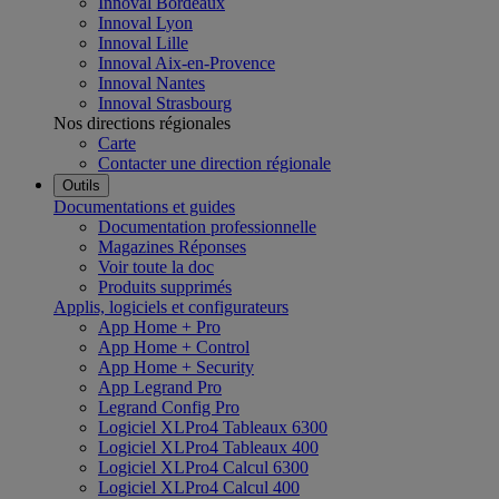
Innoval Bordeaux
Innoval Lyon
Innoval Lille
Innoval Aix-en-Provence
Innoval Nantes
Innoval Strasbourg
Nos directions régionales
Carte
Contacter une direction régionale
Outils
Documentations et guides
Documentation professionnelle
Magazines Réponses
Voir toute la doc
Produits supprimés
Applis, logiciels et configurateurs
App Home + Pro
App Home + Control
App Home + Security
App Legrand Pro
Legrand Config Pro
Logiciel XLPro4 Tableaux 6300
Logiciel XLPro4 Tableaux 400
Logiciel XLPro4 Calcul 6300
Logiciel XLPro4 Calcul 400