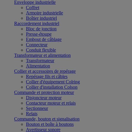
Enveloppe industrielle
Coffret
Armoire industrielle
Boîtier industriel
Raccordement industriel
Bloc de jonction
Presse-étoupe
Embout de câblage
Connecteur
Conduit flexible
Transformateur et alimentation
Transformateur
Alimentation
Collier et accessoires de repérage
Repérage fils et câbles
Collier d'équipement Colring
Collier d'installation Colson
Commande et protection moteur
Disjoncteur moteur
Contacteur moteur et relais
Sectionneur
Relais
Commande, bouton et signalisation
Bouton et boîte à boutons
Avertisseur sonore