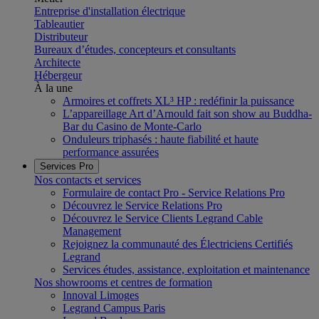
Entreprise d'installation électrique
Tableautier
Distributeur
Bureaux d’études, concepteurs et consultants
Architecte
Hébergeur
À la une
Armoires et coffrets XL³ HP : redéfinir la puissance
L’appareillage Art d’Arnould fait son show au Buddha-
Bar du Casino de Monte-Carlo
Onduleurs triphasés : haute fiabilité et haute
performance assurées
Services Pro
Nos contacts et services
Formulaire de contact Pro - Service Relations Pro
Découvrez le Service Relations Pro
Découvrez le Service Clients Legrand Cable
Management
Rejoignez la communauté des Électriciens Certifiés
Legrand
Services études, assistance, exploitation et maintenance
Nos showrooms et centres de formation
Innoval Limoges
Legrand Campus Paris