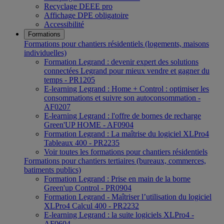
Recyclage DEEE pro
Affichage DPE obligatoire
Accessibilité
Formations
Formations pour chantiers résidentiels (logements, maisons
individuelles)
Formation Legrand : devenir expert des solutions
connectées Legrand pour mieux vendre et gagner du
temps - PR1205
E-learning Legrand : Home + Control : optimiser les
consommations et suivre son autoconsommation -
AF0207
E-learning Legrand : l'offre de bornes de recharge
Green'UP HOME - AF0904
Formation Legrand : La maîtrise du logiciel XLPro4
Tableaux 400 - PR2235
Voir toutes les formations pour chantiers résidentiels
Formations pour chantiers tertiaires (bureaux, commerces,
batiments publics)
Formation Legrand : Prise en main de la borne
Green'up Control - PR0904
Formation Legrand - Maîtriser l’utilisation du logiciel
XLPro4 Calcul 400 - PR2232
E-learning Legrand : la suite logiciels XLPro4 -
AF0604