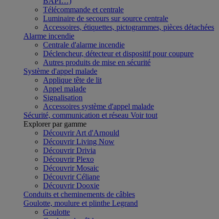
BAPI…)
Télécommande et centrale
Luminaire de secours sur source centrale
Accessoires, étiquettes, pictogrammes, pièces détachées
Alarme incendie
Centrale d'alarme incendie
Déclencheur, détecteur et dispositif pour coupure
Autres produits de mise en sécurité
Système d'appel malade
Applique tête de lit
Appel malade
Signalisation
Accessoires système d'appel malade
Sécurité, communication et réseau
Voir tout
Explorer par gamme
Découvrir Art d'Arnould
Découvrir Living Now
Découvrir Drivia
Découvrir Plexo
Découvrir Mosaic
Découvrir Céliane
Découvrir Dooxie
Conduits et cheminements de câbles
Goulotte, moulure et plinthe Legrand
Goulotte