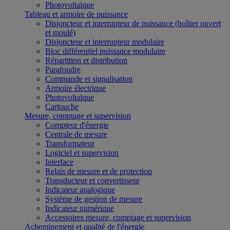
Photovoltaïque
Tableau et armoire de puissance
Disjoncteur et interrupteur de puissance (boîtier ouvert
et moulé)
Disjoncteur et interrupteur modulaire
Bloc différentiel puissance modulaire
Répartition et distribution
Parafoudre
Commande et signalisation
Armoire électrique
Photovoltaïque
Cartouche
Mesure, comptage et supervision
Compteur d'énergie
Centrale de mesure
Transformateur
Logiciel et supervision
Interface
Relais de mesure et de protection
Transducteur et convertisseur
Indicateur analogique
Système de gestion de mesure
Indicateur numérique
Accessoires mesure, comptage et supervision
Acheminement et qualité de l'énergie