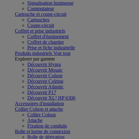
Signalisation lumineuse
Commutateur
Cartouche et coupe-circuit
Cartouches
Coupe-circuit
Coffret et prise industriels
Coffret d'équipement
Coffret de chantier
Prise et fiche industrielle
Produits industriels
Voir tout
Explorer par gamme
Découvrir Hypra
Découvrir Mosaic
Découvrir Colson
Découvrir Colring
Découvrir Atlantic
Découvrir P17
Découvrir XL³ HP 6300
Accessoires d'installation
Collier Colson et attache
Collier Colson
Attache
Fixation de conduits
Boîte et borne de connexion
Boîte de dérivation