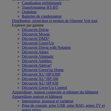
Canalisation préfabriquée
Transformateur HT-BT
Onduleur
Batteries de condensateur
Distribution, protection et gestion de l'énergie
Voir tout
Explorer par gamme
Découvrir Drivia
Découvrir Mosaic
Découvrir DMX³
Découvrir Green'Up
Découvrir Drivia with Netatmo
Découvrir Alptec
Découvrir Alpimatic
Découvrir Alpibloc
Découvrir Alpivar³
Découvrir Green'up Home
Découvrir XL³ HP 6300
Découvrir XL³ HP 160
Découvrir XL³ HP 630
Découvrir Green'Up Control
Appareillage, maison connectée et pilotage du bâtiment
Appareillage maison et bâtiment
Interrupteur, poussoir et variateur
Prise de courant, prise USB, prise RJ45, prises TV et
autres prises