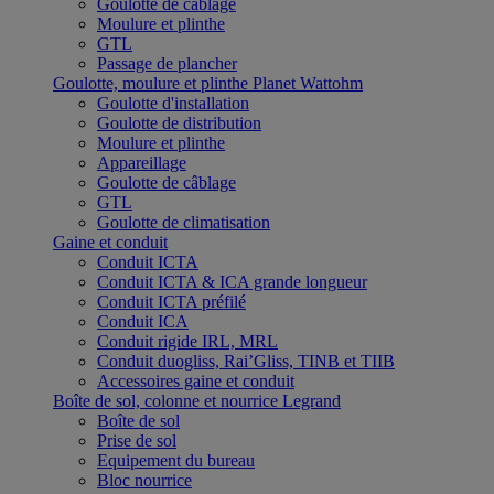
Goulotte de câblage
Moulure et plinthe
GTL
Passage de plancher
Goulotte, moulure et plinthe Planet Wattohm
Goulotte d'installation
Goulotte de distribution
Moulure et plinthe
Appareillage
Goulotte de câblage
GTL
Goulotte de climatisation
Gaine et conduit
Conduit ICTA
Conduit ICTA & ICA grande longueur
Conduit ICTA préfilé
Conduit ICA
Conduit rigide IRL, MRL
Conduit duogliss, Rai’Gliss, TINB et TIIB
Accessoires gaine et conduit
Boîte de sol, colonne et nourrice Legrand
Boîte de sol
Prise de sol
Equipement du bureau
Bloc nourrice