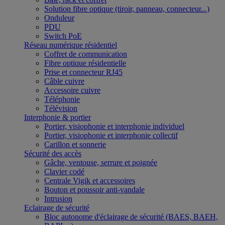
Solution fibre optique (tiroir, panneau, connecteur...)
Onduleur
PDU
Switch PoE
Réseau numérique résidentiel
Coffret de communication
Fibre optique résidentielle
Prise et connecteur RJ45
Câble cuivre
Accessoire cuivre
Téléphonie
Télévision
Interphonie & portier
Portier, visiophonie et interphonie individuel
Portier, visiophonie et interphonie collectif
Carillon et sonnerie
Sécurité des accès
Gâche, ventouse, serrure et poignée
Clavier codé
Centrale Vigik et accessoires
Bouton et poussoir anti-vandale
Intrusion
Eclairage de sécurité
Bloc autonome d'éclairage de sécurité (BAES, BAEH,