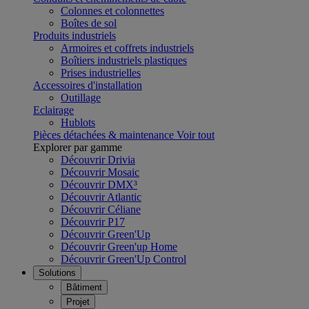
Colonnes et colonnettes
Boîtes de sol
Produits industriels
Armoires et coffrets industriels
Boîtiers industriels plastiques
Prises industrielles
Accessoires d'installation
Outillage
Eclairage
Hublots
Pièces détachées & maintenance
Voir tout
Explorer par gamme
Découvrir Drivia
Découvrir Mosaic
Découvrir DMX³
Découvrir Atlantic
Découvrir Céliane
Découvrir P17
Découvrir Green'Up
Découvrir Green'up Home
Découvrir Green'Up Control
Solutions
Bâtiment
Projet