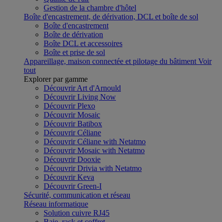
Gestion de la chambre d'hôtel
Boîte d'encastrement, de dérivation, DCL et boîte de sol
Boîte d'encastrement
Boîte de dérivation
Boîte DCL et accessoires
Boîte et prise de sol
Appareillage, maison connectée et pilotage du bâtiment
Voir
tout
Explorer par gamme
Découvrir Art d'Arnould
Découvrir Living Now
Découvrir Plexo
Découvrir Mosaic
Découvrir Batibox
Découvrir Céliane
Découvrir Céliane with Netatmo
Découvrir Mosaic with Netatmo
Découvrir Dooxie
Découvrir Drivia with Netatmo
Découvrir Keva
Découvrir Green-I
Sécurité, communication et réseau
Réseau informatique
Solution cuivre RJ45
Baie, rack et coffret