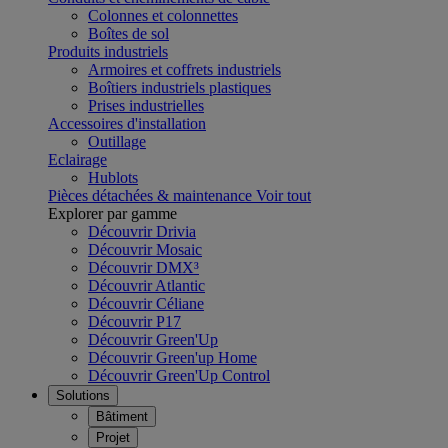
Colonnes et colonnettes
Boîtes de sol
Produits industriels
Armoires et coffrets industriels
Boîtiers industriels plastiques
Prises industrielles
Accessoires d'installation
Outillage
Eclairage
Hublots
Pièces détachées & maintenance
Voir tout
Explorer par gamme
Découvrir Drivia
Découvrir Mosaic
Découvrir DMX³
Découvrir Atlantic
Découvrir Céliane
Découvrir P17
Découvrir Green'Up
Découvrir Green'up Home
Découvrir Green'Up Control
Solutions
Bâtiment
Projet