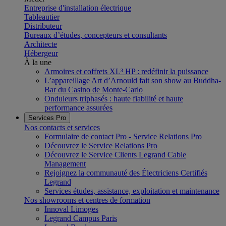
Entreprise d'installation électrique
Tableautier
Distributeur
Bureaux d’études, concepteurs et consultants
Architecte
Hébergeur
À la une
Armoires et coffrets XL³ HP : redéfinir la puissance
L’appareillage Art d’Arnould fait son show au Buddha-
Bar du Casino de Monte-Carlo
Onduleurs triphasés : haute fiabilité et haute
performance assurées
Services Pro
Nos contacts et services
Formulaire de contact Pro - Service Relations Pro
Découvrez le Service Relations Pro
Découvrez le Service Clients Legrand Cable
Management
Rejoignez la communauté des Électriciens Certifiés
Legrand
Services études, assistance, exploitation et maintenance
Nos showrooms et centres de formation
Innoval Limoges
Legrand Campus Paris