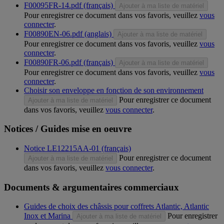
F00095FR-14.pdf (français)
Ajouter à ma liste de matériel
Pour enregistrer ce document dans vos favoris, veuillez
vous
connecter
.
F00890EN-06.pdf (anglais)
Ajouter à ma liste de matériel
Pour enregistrer ce document dans vos favoris, veuillez
vous
connecter
.
F00890FR-06.pdf (français)
Ajouter à ma liste de matériel
Pour enregistrer ce document dans vos favoris, veuillez
vous
connecter
.
Choisir son enveloppe en fonction de son environnement
Pour enregistrer ce document
Ajouter à ma liste de matériel
dans vos favoris, veuillez
vous connecter
.
Notices / Guides mise en oeuvre
Notice LE12215AA-01 (français)
Pour enregistrer ce document
Ajouter à ma liste de matériel
dans vos favoris, veuillez
vous connecter
.
Documents & argumentaires commerciaux
Guides de choix des châssis pour coffrets Atlantic, Atlantic
Inox et Marina
Pour enregistrer
Ajouter à ma liste de matériel