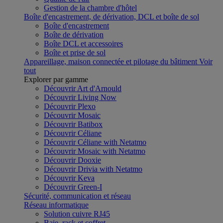
Gestion de la chambre d'hôtel
Boîte d'encastrement, de dérivation, DCL et boîte de sol
Boîte d'encastrement
Boîte de dérivation
Boîte DCL et accessoires
Boîte et prise de sol
Appareillage, maison connectée et pilotage du bâtiment
Voir
tout
Explorer par gamme
Découvrir Art d'Arnould
Découvrir Living Now
Découvrir Plexo
Découvrir Mosaic
Découvrir Batibox
Découvrir Céliane
Découvrir Céliane with Netatmo
Découvrir Mosaic with Netatmo
Découvrir Dooxie
Découvrir Drivia with Netatmo
Découvrir Keva
Découvrir Green-I
Sécurité, communication et réseau
Réseau informatique
Solution cuivre RJ45
Baie, rack et coffret