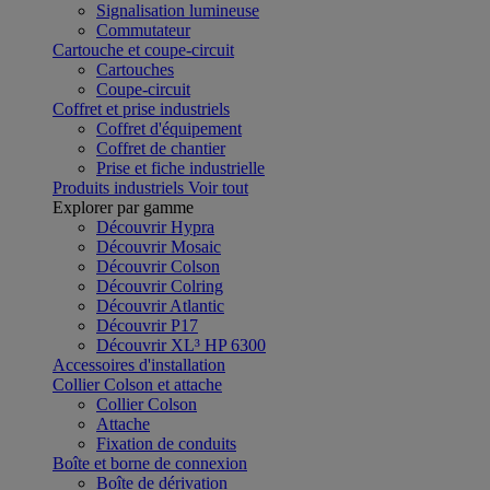
Signalisation lumineuse
Commutateur
Cartouche et coupe-circuit
Cartouches
Coupe-circuit
Coffret et prise industriels
Coffret d'équipement
Coffret de chantier
Prise et fiche industrielle
Produits industriels
Voir tout
Explorer par gamme
Découvrir Hypra
Découvrir Mosaic
Découvrir Colson
Découvrir Colring
Découvrir Atlantic
Découvrir P17
Découvrir XL³ HP 6300
Accessoires d'installation
Collier Colson et attache
Collier Colson
Attache
Fixation de conduits
Boîte et borne de connexion
Boîte de dérivation