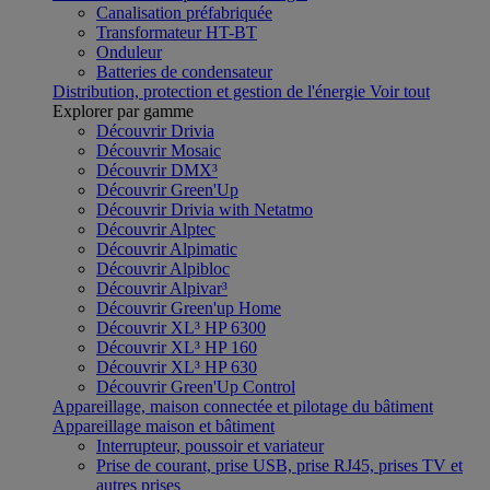
Canalisation préfabriquée
Transformateur HT-BT
Onduleur
Batteries de condensateur
Distribution, protection et gestion de l'énergie
Voir tout
Explorer par gamme
Découvrir Drivia
Découvrir Mosaic
Découvrir DMX³
Découvrir Green'Up
Découvrir Drivia with Netatmo
Découvrir Alptec
Découvrir Alpimatic
Découvrir Alpibloc
Découvrir Alpivar³
Découvrir Green'up Home
Découvrir XL³ HP 6300
Découvrir XL³ HP 160
Découvrir XL³ HP 630
Découvrir Green'Up Control
Appareillage, maison connectée et pilotage du bâtiment
Appareillage maison et bâtiment
Interrupteur, poussoir et variateur
Prise de courant, prise USB, prise RJ45, prises TV et
autres prises