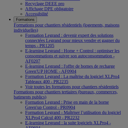
Recyclage DEEE pro
Affichage DPE obligatoire
Accessibilité
Formations
Formations pour chantiers résidentiels (logements, maisons
individuelles)
Formation Legrand : devenir expert des solutions
connectées Legrand pour mieux vendre et gagner du
temps - PR1205
E-learning Legrand : Home + Control : optimiser les
consommations et suivre son autoconsommation -
AF0207
E-learning Legrand : l'offre de bornes de recharge
Green'UP HOME - AF0904
Formation Legrand : La maîtrise du logiciel XLPro4
Tableaux 400 - PR2235
Voir toutes les formations pour chantiers résidentiels
Formations pour chantiers tertiaires (bureaux, commerces,
batiments publics)
Formation Legrand : Prise en main de la borne
Green'up Control - PR0904
Formation Legrand - Maîtriser l’utilisation du logiciel
XLPro4 Calcul 400 - PR2232
E-learning Legrand : la suite logiciels XLPro4 -
AF0604