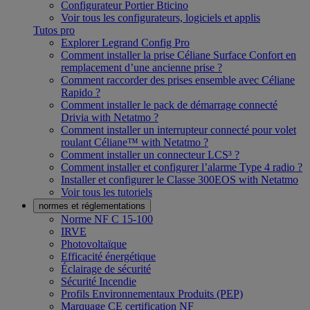
Configurateur Portier Bticino
Voir tous les configurateurs, logiciels et applis
Tutos pro
Explorer Legrand Config Pro
Comment installer la prise Céliane Surface Confort en
remplacement d’une ancienne prise ?
Comment raccorder des prises ensemble avec Céliane
Rapido ?
Comment installer le pack de démarrage connecté
Drivia with Netatmo ?
Comment installer un interrupteur connecté pour volet
roulant Céliane™ with Netatmo ?
Comment installer un connecteur LCS³ ?
Comment installer et configurer l’alarme Type 4 radio ?
Installer et configurer le Classe 300EOS with Netatmo
Voir tous les tutoriels
normes et réglementations
Norme NF C 15-100
IRVE
Photovoltaïque
Efficacité énergétique
Éclairage de sécurité
Sécurité Incendie
Profils Environnementaux Produits (PEP)
Marquage CE certification NF