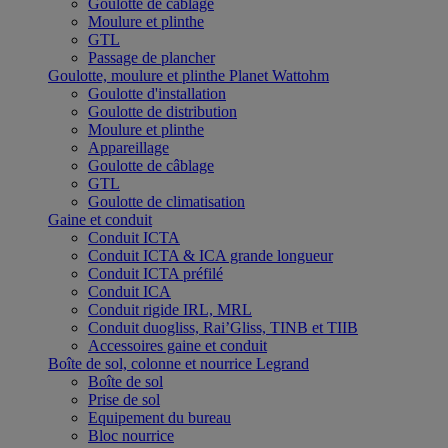
Goulotte de câblage
Moulure et plinthe
GTL
Passage de plancher
Goulotte, moulure et plinthe Planet Wattohm
Goulotte d'installation
Goulotte de distribution
Moulure et plinthe
Appareillage
Goulotte de câblage
GTL
Goulotte de climatisation
Gaine et conduit
Conduit ICTA
Conduit ICTA & ICA grande longueur
Conduit ICTA préfilé
Conduit ICA
Conduit rigide IRL, MRL
Conduit duogliss, Rai’Gliss, TINB et TIIB
Accessoires gaine et conduit
Boîte de sol, colonne et nourrice Legrand
Boîte de sol
Prise de sol
Equipement du bureau
Bloc nourrice