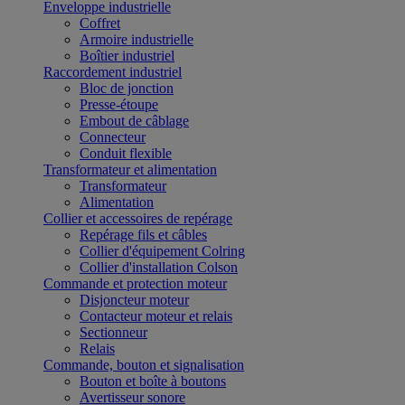
Enveloppe industrielle
Coffret
Armoire industrielle
Boîtier industriel
Raccordement industriel
Bloc de jonction
Presse-étoupe
Embout de câblage
Connecteur
Conduit flexible
Transformateur et alimentation
Transformateur
Alimentation
Collier et accessoires de repérage
Repérage fils et câbles
Collier d'équipement Colring
Collier d'installation Colson
Commande et protection moteur
Disjoncteur moteur
Contacteur moteur et relais
Sectionneur
Relais
Commande, bouton et signalisation
Bouton et boîte à boutons
Avertisseur sonore