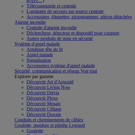
BAPI…)
Télécommande et centrale
Luminaire de secours sur source centrale
Accessoires, étiquettes, pictogrammes, pièces détachées
Alarme incendie
Centrale d'alarme incendie
Déclencheur, détecteur et dispositif pour coupure
Autres produits de mise en sécurité
Système d'appel malade
Applique tête de lit
Appel malade
Signalisation
Accessoires système d'appel malade
Sécurité, communication et réseau
Voir tout
Explorer par gamme
Découvrir Art d'Arnould
Découvrir Living Now
Découvrir Drivia
Découvrir Plexo
Découvrir Mosaic
Découvrir Céliane
Découvrir Dooxie
Conduits et cheminements de câbles
Goulotte, moulure et plinthe Legrand
Goulotte