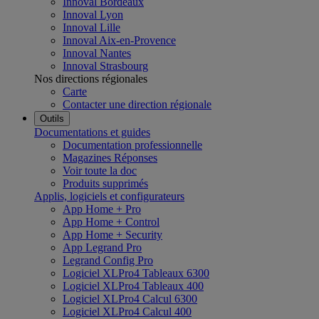
Innoval Bordeaux
Innoval Lyon
Innoval Lille
Innoval Aix-en-Provence
Innoval Nantes
Innoval Strasbourg
Nos directions régionales
Carte
Contacter une direction régionale
Outils
Documentations et guides
Documentation professionnelle
Magazines Réponses
Voir toute la doc
Produits supprimés
Applis, logiciels et configurateurs
App Home + Pro
App Home + Control
App Home + Security
App Legrand Pro
Legrand Config Pro
Logiciel XLPro4 Tableaux 6300
Logiciel XLPro4 Tableaux 400
Logiciel XLPro4 Calcul 6300
Logiciel XLPro4 Calcul 400