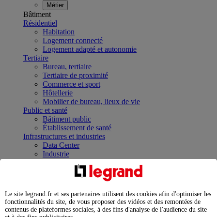
Métier
Bâtiment
Résidentiel
Habitation
Logement connecté
Logement adapté et autonomie
Tertiaire
Bureau, tertiaire
Tertiaire de proximité
Commerce et sport
Hôtellerie
Mobilier de bureau, lieux de vie
Public et santé
Bâtiment public
Établissement de santé
Infrastructures et industries
Data Center
Industrie
Infrastructures
À la une
Contrôler et planifier le fonctionnement des appareils
électriques avec le contacteur connecté
Le site legrand.fr et ses partenaires utilisent des cookies afin d'optimiser les
Répartir et optimiser son tableau électrique
fonctionnalités du site, de vous proposer des vidéos et des remontées de
Legrand Data Center Solutions : concentrer les
contenus de plateformes sociales, à des fins d'analyse de l'audience du site
expertises au service de vos performances