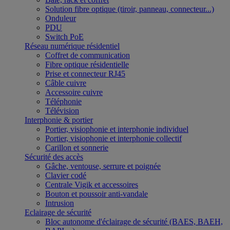
Solution fibre optique (tiroir, panneau, connecteur...)
Onduleur
PDU
Switch PoE
Réseau numérique résidentiel
Coffret de communication
Fibre optique résidentielle
Prise et connecteur RJ45
Câble cuivre
Accessoire cuivre
Téléphonie
Télévision
Interphonie & portier
Portier, visiophonie et interphonie individuel
Portier, visiophonie et interphonie collectif
Carillon et sonnerie
Sécurité des accès
Gâche, ventouse, serrure et poignée
Clavier codé
Centrale Vigik et accessoires
Bouton et poussoir anti-vandale
Intrusion
Eclairage de sécurité
Bloc autonome d'éclairage de sécurité (BAES, BAEH,