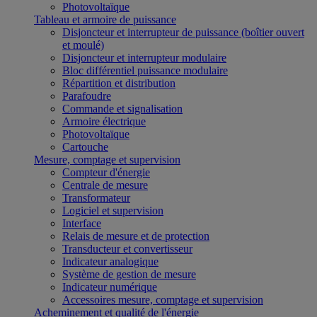
Photovoltaïque
Tableau et armoire de puissance
Disjoncteur et interrupteur de puissance (boîtier ouvert
et moulé)
Disjoncteur et interrupteur modulaire
Bloc différentiel puissance modulaire
Répartition et distribution
Parafoudre
Commande et signalisation
Armoire électrique
Photovoltaïque
Cartouche
Mesure, comptage et supervision
Compteur d'énergie
Centrale de mesure
Transformateur
Logiciel et supervision
Interface
Relais de mesure et de protection
Transducteur et convertisseur
Indicateur analogique
Système de gestion de mesure
Indicateur numérique
Accessoires mesure, comptage et supervision
Acheminement et qualité de l'énergie