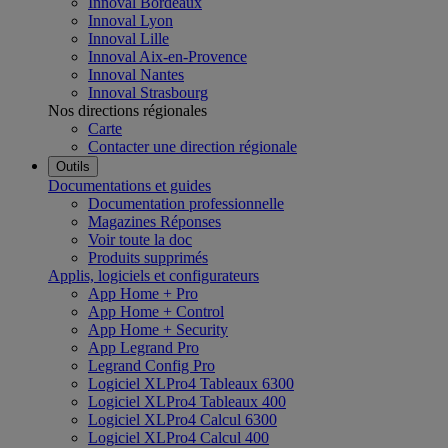
Innoval Bordeaux
Innoval Lyon
Innoval Lille
Innoval Aix-en-Provence
Innoval Nantes
Innoval Strasbourg
Nos directions régionales
Carte
Contacter une direction régionale
Outils
Documentations et guides
Documentation professionnelle
Magazines Réponses
Voir toute la doc
Produits supprimés
Applis, logiciels et configurateurs
App Home + Pro
App Home + Control
App Home + Security
App Legrand Pro
Legrand Config Pro
Logiciel XLPro4 Tableaux 6300
Logiciel XLPro4 Tableaux 400
Logiciel XLPro4 Calcul 6300
Logiciel XLPro4 Calcul 400