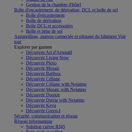
Gestion de la chambre d'hôtel
Boîte d'encastrement, de dérivation, DCL et boîte de sol
Boîte d'encastrement
Boîte de dérivation
Boîte DCL et accessoires
Boîte et prise de sol
Appareillage, maison connectée et pilotage du bâtiment
Voir
tout
Explorer par gamme
Découvrir Art d'Arnould
Découvrir Living Now
Découvrir Plexo
Découvrir Mosaic
Découvrir Batibox
Découvrir Céliane
Découvrir Céliane with Netatmo
Découvrir Mosaic with Netatmo
Découvrir Dooxie
Découvrir Drivia with Netatmo
Découvrir Keva
Découvrir Green-I
Sécurité, communication et réseau
Réseau informatique
Solution cuivre RJ45
Baie, rack et coffret