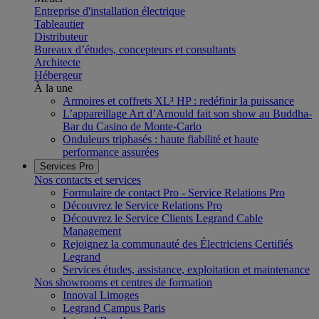
Entreprise d'installation électrique
Tableautier
Distributeur
Bureaux d’études, concepteurs et consultants
Architecte
Hébergeur
À la une
Armoires et coffrets XL³ HP : redéfinir la puissance
L’appareillage Art d’Arnould fait son show au Buddha-
Bar du Casino de Monte-Carlo
Onduleurs triphasés : haute fiabilité et haute
performance assurées
Services Pro
Nos contacts et services
Formulaire de contact Pro - Service Relations Pro
Découvrez le Service Relations Pro
Découvrez le Service Clients Legrand Cable
Management
Rejoignez la communauté des Électriciens Certifiés
Legrand
Services études, assistance, exploitation et maintenance
Nos showrooms et centres de formation
Innoval Limoges
Legrand Campus Paris