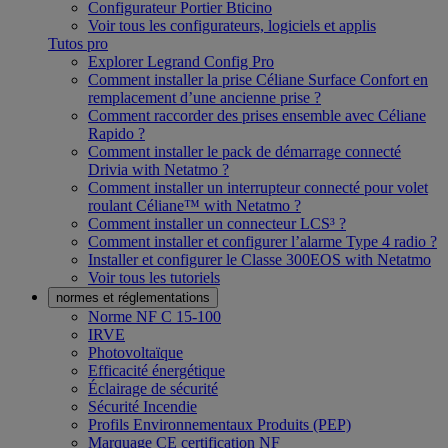
Configurateur Portier Bticino
Voir tous les configurateurs, logiciels et applis
Tutos pro
Explorer Legrand Config Pro
Comment installer la prise Céliane Surface Confort en
remplacement d’une ancienne prise ?
Comment raccorder des prises ensemble avec Céliane
Rapido ?
Comment installer le pack de démarrage connecté
Drivia with Netatmo ?
Comment installer un interrupteur connecté pour volet
roulant Céliane™ with Netatmo ?
Comment installer un connecteur LCS³ ?
Comment installer et configurer l’alarme Type 4 radio ?
Installer et configurer le Classe 300EOS with Netatmo
Voir tous les tutoriels
normes et réglementations
Norme NF C 15-100
IRVE
Photovoltaïque
Efficacité énergétique
Éclairage de sécurité
Sécurité Incendie
Profils Environnementaux Produits (PEP)
Marquage CE certification NF