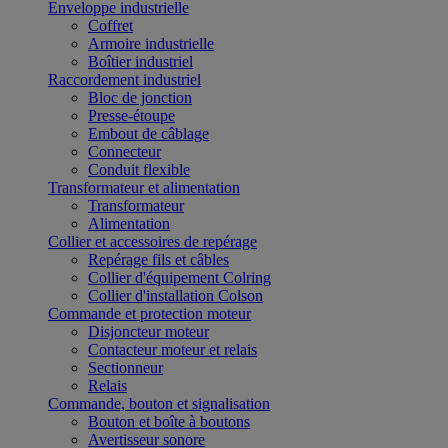
Enveloppe industrielle
Coffret
Armoire industrielle
Boîtier industriel
Raccordement industriel
Bloc de jonction
Presse-étoupe
Embout de câblage
Connecteur
Conduit flexible
Transformateur et alimentation
Transformateur
Alimentation
Collier et accessoires de repérage
Repérage fils et câbles
Collier d'équipement Colring
Collier d'installation Colson
Commande et protection moteur
Disjoncteur moteur
Contacteur moteur et relais
Sectionneur
Relais
Commande, bouton et signalisation
Bouton et boîte à boutons
Avertisseur sonore