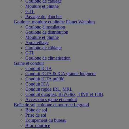
Goulotte de câblage
Moulure et plinthe
GTL
Passage de plancher
Goulotte, moulure et plinthe Planet Wattohm
Goulotte d'installation
Goulotte de distribution
Moulure et plinthe
Appareillage
Goulotte de câblage
GTL
Goulotte de climatisation
Gaine et conduit
Conduit ICTA
Conduit ICTA & ICA grande longueur
Conduit ICTA préfilé
Conduit ICA
Conduit rigide IRL, MRL
Conduit duogliss, Rai’Gliss, TINB et TIIB
Accessoires gaine et conduit
Boîte de sol, colonne et nourrice Legrand
Boîte de sol
Prise de sol
Equipement du bureau
Bloc nourrice