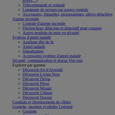
BAPI…)
Télécommande et centrale
Luminaire de secours sur source centrale
Accessoires, étiquettes, pictogrammes, pièces détachées
Alarme incendie
Centrale d'alarme incendie
Déclencheur, détecteur et dispositif pour coupure
Autres produits de mise en sécurité
Système d'appel malade
Applique tête de lit
Appel malade
Signalisation
Accessoires système d'appel malade
Sécurité, communication et réseau
Voir tout
Explorer par gamme
Découvrir Art d'Arnould
Découvrir Living Now
Découvrir Drivia
Découvrir Plexo
Découvrir Mosaic
Découvrir Céliane
Découvrir Dooxie
Conduits et cheminements de câbles
Goulotte, moulure et plinthe Legrand
Goulotte