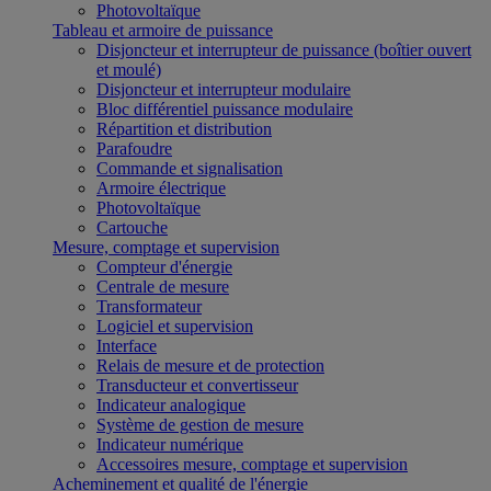
Photovoltaïque
Tableau et armoire de puissance
Disjoncteur et interrupteur de puissance (boîtier ouvert
et moulé)
Disjoncteur et interrupteur modulaire
Bloc différentiel puissance modulaire
Répartition et distribution
Parafoudre
Commande et signalisation
Armoire électrique
Photovoltaïque
Cartouche
Mesure, comptage et supervision
Compteur d'énergie
Centrale de mesure
Transformateur
Logiciel et supervision
Interface
Relais de mesure et de protection
Transducteur et convertisseur
Indicateur analogique
Système de gestion de mesure
Indicateur numérique
Accessoires mesure, comptage et supervision
Acheminement et qualité de l'énergie