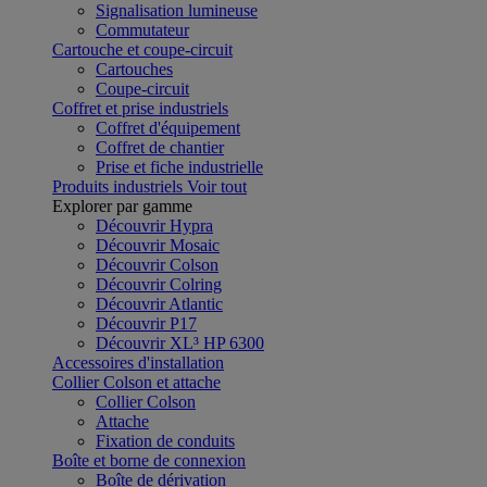
Signalisation lumineuse
Commutateur
Cartouche et coupe-circuit
Cartouches
Coupe-circuit
Coffret et prise industriels
Coffret d'équipement
Coffret de chantier
Prise et fiche industrielle
Produits industriels
Voir tout
Explorer par gamme
Découvrir Hypra
Découvrir Mosaic
Découvrir Colson
Découvrir Colring
Découvrir Atlantic
Découvrir P17
Découvrir XL³ HP 6300
Accessoires d'installation
Collier Colson et attache
Collier Colson
Attache
Fixation de conduits
Boîte et borne de connexion
Boîte de dérivation