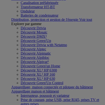
Canalisation préfabriquée
Transformateur HT-BT
Onduleur
Batteries de condensateur
Distribution, protection et gestion de l'énergie
Voir tout
Explorer par gamme
Découvrir Drivia
Découvrir Mosaic
Découvrir DMX³
Découvrir Green'Up
Découvrir Drivia with Netatmo
Découvrir Alptec
Découvrir Alpimatic
Découvrir Alpibloc
Découvrir Alpivar³
Découvrir Green'up Home
Découvrir XL³ HP 6300
Découvrir XL³ HP 160
Découvrir XL³ HP 630
Découvrir Green'Up Control
Appareillage, maison connectée et pilotage du bâtiment
Appareillage maison et bâtiment
Interrupteur, poussoir et variateur
Prise de courant, prise USB, prise RJ45, prises TV et
autres prises