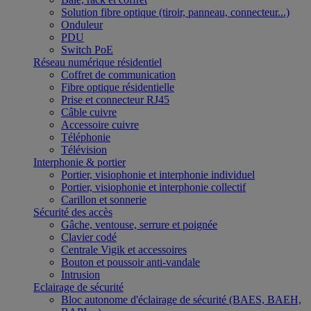
Solution fibre optique (tiroir, panneau, connecteur...)
Onduleur
PDU
Switch PoE
Réseau numérique résidentiel
Coffret de communication
Fibre optique résidentielle
Prise et connecteur RJ45
Câble cuivre
Accessoire cuivre
Téléphonie
Télévision
Interphonie & portier
Portier, visiophonie et interphonie individuel
Portier, visiophonie et interphonie collectif
Carillon et sonnerie
Sécurité des accès
Gâche, ventouse, serrure et poignée
Clavier codé
Centrale Vigik et accessoires
Bouton et poussoir anti-vandale
Intrusion
Eclairage de sécurité
Bloc autonome d'éclairage de sécurité (BAES, BAEH,