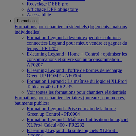
Recyclage DEEE pro
Affichage DPE obligatoire
Accessibilité
Formations
Formations pour chantiers résidentiels (logements, maisons
individuelles)
Formation Legrand : devenir expert des solutions
connectées Legrand pour mieux vendre et gagner du
temps - PR1205
E-learning Legrand : Home + Control : optimiser les
consommations et suivre son autoconsommation -
AF0207
E-learning Legrand : l'offre de bornes de recharge
Green'UP HOME - AF0904
Formation Legrand : La maîtrise du logiciel XLPro4
Tableaux 400 - PR2235
Voir toutes les formations pour chantiers résidentiels
Formations pour chantiers tertiaires (bureaux, commerces,
batiments publics)
Formation Legrand : Prise en main de la borne
Green'up Control - PR0904
Formation Legrand - Maîtriser l’utilisation du logiciel
XLPro4 Calcul 400 - PR2232
E-learning Legrand : la suite logiciels XLPro4 -
AF0604