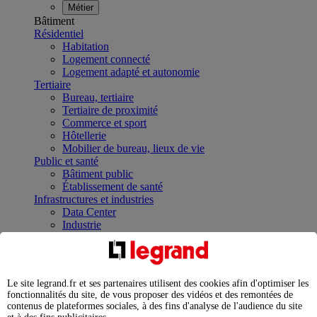
Métier
Bâtiment
Résidentiel
Habitation
Logement connecté
Logement adapté et autonomie
Tertiaire
Bureau, tertiaire
Tertiaire de proximité
Commerce et sport
Hôtellerie
Mobilier de bureau, lieux de vie
Public et santé
Bâtiment public
Établissement de santé
Infrastructures et industries
Data Center
Industrie
Infrastructures
À la une
Contrôler et planifier le fonctionnement des appareils
électriques avec le contacteur connecté
Le site legrand.fr et ses partenaires utilisent des cookies afin d'optimiser les
Répartir et optimiser son tableau électrique
fonctionnalités du site, de vous proposer des vidéos et des remontées de
Legrand Data Center Solutions : concentrer les
contenus de plateformes sociales, à des fins d'analyse de l'audience du site
expertises au service de vos performances