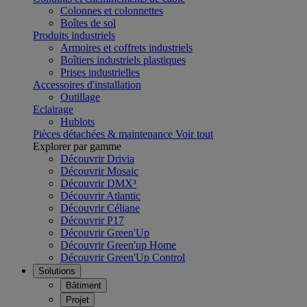
Colonnes et colonnettes
Boîtes de sol
Produits industriels
Armoires et coffrets industriels
Boîtiers industriels plastiques
Prises industrielles
Accessoires d'installation
Outillage
Eclairage
Hublots
Pièces détachées & maintenance
Voir tout
Explorer par gamme
Découvrir Drivia
Découvrir Mosaic
Découvrir DMX³
Découvrir Atlantic
Découvrir Céliane
Découvrir P17
Découvrir Green'Up
Découvrir Green'up Home
Découvrir Green'Up Control
Solutions
Bâtiment
Projet