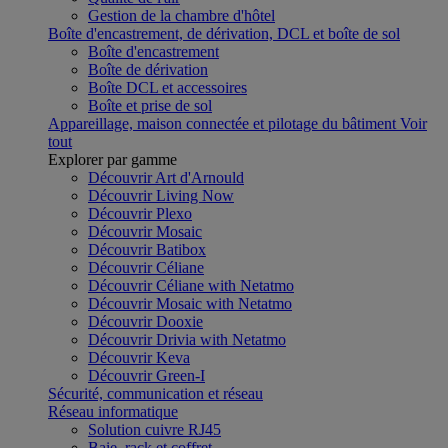
Gestion de la chambre d'hôtel
Boîte d'encastrement, de dérivation, DCL et boîte de sol
Boîte d'encastrement
Boîte de dérivation
Boîte DCL et accessoires
Boîte et prise de sol
Appareillage, maison connectée et pilotage du bâtiment
Voir
tout
Explorer par gamme
Découvrir Art d'Arnould
Découvrir Living Now
Découvrir Plexo
Découvrir Mosaic
Découvrir Batibox
Découvrir Céliane
Découvrir Céliane with Netatmo
Découvrir Mosaic with Netatmo
Découvrir Dooxie
Découvrir Drivia with Netatmo
Découvrir Keva
Découvrir Green-I
Sécurité, communication et réseau
Réseau informatique
Solution cuivre RJ45
Baie, rack et coffret