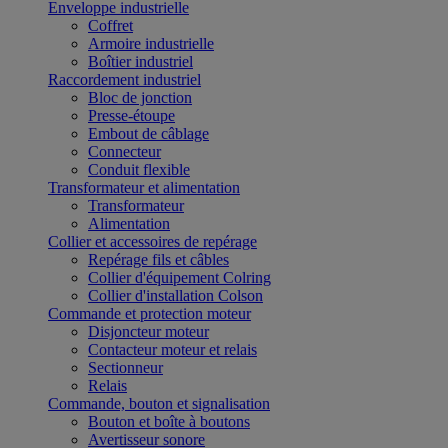
Enveloppe industrielle
Coffret
Armoire industrielle
Boîtier industriel
Raccordement industriel
Bloc de jonction
Presse-étoupe
Embout de câblage
Connecteur
Conduit flexible
Transformateur et alimentation
Transformateur
Alimentation
Collier et accessoires de repérage
Repérage fils et câbles
Collier d'équipement Colring
Collier d'installation Colson
Commande et protection moteur
Disjoncteur moteur
Contacteur moteur et relais
Sectionneur
Relais
Commande, bouton et signalisation
Bouton et boîte à boutons
Avertisseur sonore