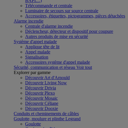
BAPI…)
Télécommande et centrale
Luminaire de secours sur source centrale
Accessoires, étiquettes, pictogrammes, pièces détachées
Alarme incendie
Centrale d'alarme incendie
Déclencheur, détecteur et dispositif pour coupure
Autres produits de mise en sécurité
Système d'appel malade
Applique tête de lit
Appel malade
Signalisation
Accessoires système d'appel malade
Sécurité, communication et réseau
Voir tout
Explorer par gamme
Découvrir Art d'Arnould
Découvrir Living Now
Découvrir Drivia
Découvrir Plexo
Découvrir Mosaic
Découvrir Céliane
Découvrir Dooxie
Conduits et cheminements de câbles
Goulotte, moulure et plinthe Legrand
Goulotte