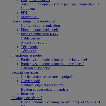
Solution fibre optique (tiroir, panneau, connecteur...)
Onduleur
PDU
Switch PoE
Réseau numérique résidentiel
Coffret de communication
Fibre optique résidentielle
Prise et connecteur RJ45
Câble cuivre
Accessoire cuivre
Téléphonie
Télévision
Interphonie & portier
Portier, visiophonie et interphonie individuel
Portier, visiophonie et interphonie collectif
Carillon et sonnerie
Sécurité des accès
Gâche, ventouse, serrure et poignée
Clavier codé
Centrale Vigik et accessoires
Bouton et poussoir anti-vandale
Intrusion
Eclairage de sécurité
Bloc autonome d'éclairage de sécurité (BAES, BAEH,