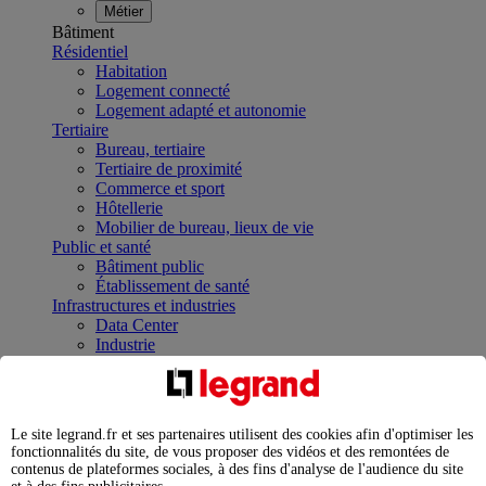
Métier
Bâtiment
Résidentiel
Habitation
Logement connecté
Logement adapté et autonomie
Tertiaire
Bureau, tertiaire
Tertiaire de proximité
Commerce et sport
Hôtellerie
Mobilier de bureau, lieux de vie
Public et santé
Bâtiment public
Établissement de santé
Infrastructures et industries
Data Center
Industrie
Infrastructures
À la une
Contrôler et planifier le fonctionnement des appareils
électriques avec le contacteur connecté
Le site legrand.fr et ses partenaires utilisent des cookies afin d'optimiser les
Répartir et optimiser son tableau électrique
fonctionnalités du site, de vous proposer des vidéos et des remontées de
Legrand Data Center Solutions : concentrer les
contenus de plateformes sociales, à des fins d'analyse de l'audience du site
expertises au service de vos performances