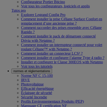
Configurateur Portier Bticino
Voir tous les configurateurs, logiciels et applis
Tutos pro
Explorer Legrand Config Pro
Comment installer la prise Céliane Surface Confort en
remplacement d’une ancienne prise ?
Comment raccorder des prises ensemble avec Céliane
Rapido ?
Comment installer le pack de démarrage connecté
Drivia with Netatmo ?
Comment installer un interrupteur connecté pour volet
roulant Céliane™ with Netatmo ?
Comment installer un connecteur LCS³ ?
Comment installer et configurer l’alarme Type 4 radio ?
Installer et configurer le Classe 300EOS with Netatmo
Voir tous les tutoriels
normes et réglementations
Norme NF C 15-100
IRVE
Photovoltaïque
Efficacité énergétique
Éclairage de sécurité
Sécurité Incendie
Profils Environnementaux Produits (PEP)
Marquage CE certification NF