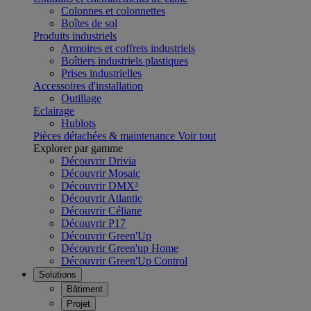
Colonnes et colonnettes
Boîtes de sol
Produits industriels
Armoires et coffrets industriels
Boîtiers industriels plastiques
Prises industrielles
Accessoires d'installation
Outillage
Eclairage
Hublots
Pièces détachées & maintenance
Voir tout
Explorer par gamme
Découvrir Drivia
Découvrir Mosaic
Découvrir DMX³
Découvrir Atlantic
Découvrir Céliane
Découvrir P17
Découvrir Green'Up
Découvrir Green'up Home
Découvrir Green'Up Control
Solutions
Bâtiment
Projet