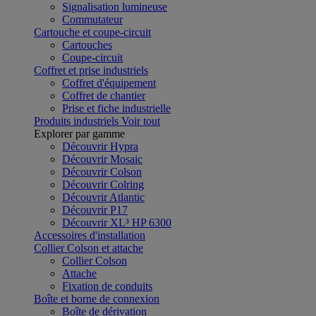
Signalisation lumineuse
Commutateur
Cartouche et coupe-circuit
Cartouches
Coupe-circuit
Coffret et prise industriels
Coffret d'équipement
Coffret de chantier
Prise et fiche industrielle
Produits industriels
Voir tout
Explorer par gamme
Découvrir Hypra
Découvrir Mosaic
Découvrir Colson
Découvrir Colring
Découvrir Atlantic
Découvrir P17
Découvrir XL³ HP 6300
Accessoires d'installation
Collier Colson et attache
Collier Colson
Attache
Fixation de conduits
Boîte et borne de connexion
Boîte de dérivation