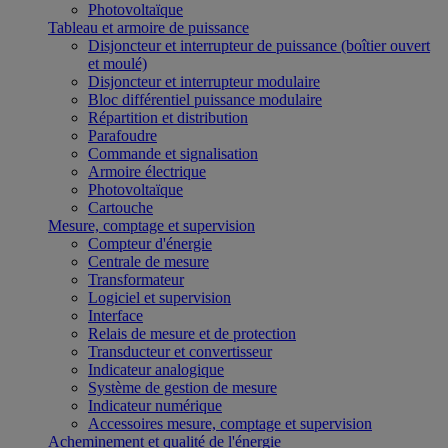
Photovoltaïque
Tableau et armoire de puissance
Disjoncteur et interrupteur de puissance (boîtier ouvert
et moulé)
Disjoncteur et interrupteur modulaire
Bloc différentiel puissance modulaire
Répartition et distribution
Parafoudre
Commande et signalisation
Armoire électrique
Photovoltaïque
Cartouche
Mesure, comptage et supervision
Compteur d'énergie
Centrale de mesure
Transformateur
Logiciel et supervision
Interface
Relais de mesure et de protection
Transducteur et convertisseur
Indicateur analogique
Système de gestion de mesure
Indicateur numérique
Accessoires mesure, comptage et supervision
Acheminement et qualité de l'énergie