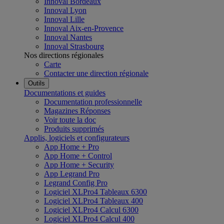
Innoval Bordeaux
Innoval Lyon
Innoval Lille
Innoval Aix-en-Provence
Innoval Nantes
Innoval Strasbourg
Nos directions régionales
Carte
Contacter une direction régionale
Outils
Documentations et guides
Documentation professionnelle
Magazines Réponses
Voir toute la doc
Produits supprimés
Applis, logiciels et configurateurs
App Home + Pro
App Home + Control
App Home + Security
App Legrand Pro
Legrand Config Pro
Logiciel XLPro4 Tableaux 6300
Logiciel XLPro4 Tableaux 400
Logiciel XLPro4 Calcul 6300
Logiciel XLPro4 Calcul 400