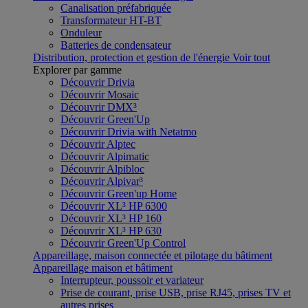
Canalisation préfabriquée
Transformateur HT-BT
Onduleur
Batteries de condensateur
Distribution, protection et gestion de l'énergie
Voir tout
Explorer par gamme
Découvrir Drivia
Découvrir Mosaic
Découvrir DMX³
Découvrir Green'Up
Découvrir Drivia with Netatmo
Découvrir Alptec
Découvrir Alpimatic
Découvrir Alpibloc
Découvrir Alpivar³
Découvrir Green'up Home
Découvrir XL³ HP 6300
Découvrir XL³ HP 160
Découvrir XL³ HP 630
Découvrir Green'Up Control
Appareillage, maison connectée et pilotage du bâtiment
Appareillage maison et bâtiment
Interrupteur, poussoir et variateur
Prise de courant, prise USB, prise RJ45, prises TV et
autres prises