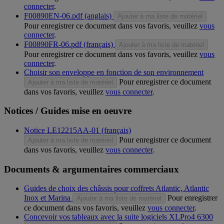
connecter
.
F00890EN-06.pdf (anglais)
Ajouter à ma liste de matériel
Pour enregistrer ce document dans vos favoris, veuillez
vous
connecter
.
F00890FR-06.pdf (français)
Ajouter à ma liste de matériel
Pour enregistrer ce document dans vos favoris, veuillez
vous
connecter
.
Choisir son enveloppe en fonction de son environnement
Pour enregistrer ce document
Ajouter à ma liste de matériel
dans vos favoris, veuillez
vous connecter
.
Notices / Guides mise en oeuvre
Notice LE12215AA-01 (français)
Pour enregistrer ce document
Ajouter à ma liste de matériel
dans vos favoris, veuillez
vous connecter
.
Documents & argumentaires commerciaux
Guides de choix des châssis pour coffrets Atlantic, Atlantic
Inox et Marina
Pour enregistrer
Ajouter à ma liste de matériel
ce document dans vos favoris, veuillez
vous connecter
.
Concevoir vos tableaux avec la suite logiciels XLPro4 6300