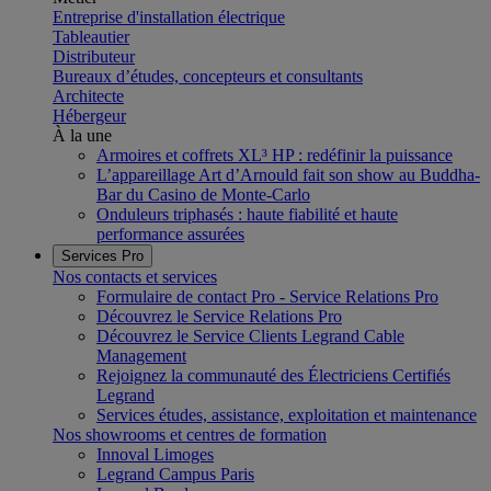
Entreprise d'installation électrique
Tableautier
Distributeur
Bureaux d’études, concepteurs et consultants
Architecte
Hébergeur
À la une
Armoires et coffrets XL³ HP : redéfinir la puissance
L’appareillage Art d’Arnould fait son show au Buddha-
Bar du Casino de Monte-Carlo
Onduleurs triphasés : haute fiabilité et haute
performance assurées
Services Pro
Nos contacts et services
Formulaire de contact Pro - Service Relations Pro
Découvrez le Service Relations Pro
Découvrez le Service Clients Legrand Cable
Management
Rejoignez la communauté des Électriciens Certifiés
Legrand
Services études, assistance, exploitation et maintenance
Nos showrooms et centres de formation
Innoval Limoges
Legrand Campus Paris