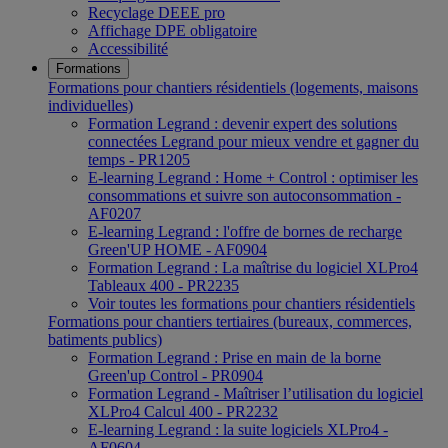
Recyclage DEEE pro
Affichage DPE obligatoire
Accessibilité
Formations
Formations pour chantiers résidentiels (logements, maisons
individuelles)
Formation Legrand : devenir expert des solutions
connectées Legrand pour mieux vendre et gagner du
temps - PR1205
E-learning Legrand : Home + Control : optimiser les
consommations et suivre son autoconsommation -
AF0207
E-learning Legrand : l'offre de bornes de recharge
Green'UP HOME - AF0904
Formation Legrand : La maîtrise du logiciel XLPro4
Tableaux 400 - PR2235
Voir toutes les formations pour chantiers résidentiels
Formations pour chantiers tertiaires (bureaux, commerces,
batiments publics)
Formation Legrand : Prise en main de la borne
Green'up Control - PR0904
Formation Legrand - Maîtriser l’utilisation du logiciel
XLPro4 Calcul 400 - PR2232
E-learning Legrand : la suite logiciels XLPro4 -
AF0604