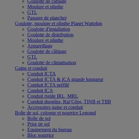
Goulotte de câblage
Moulure et plinthe
GTL
Passage de plancher
Goulotte, moulure et plinthe Planet Wattohm
Goulotte d'installation
Goulotte de distribution
Moulure et plinthe
Appareillage
Goulotte de câblage
GTL
Goulotte de climatisation
Gaine et conduit
Conduit ICTA
Conduit ICTA & ICA grande longueur
Conduit ICTA préfilé
Conduit ICA
Conduit rigide IRL, MRL
Conduit duogliss, Rai’Gliss, TINB et TIIB
Accessoires gaine et conduit
Boîte de sol, colonne et nourrice Legrand
Boîte de sol
Prise de sol
Equipement du bureau
Bloc nourrice