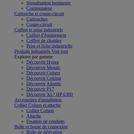
Signalisation lumineuse
Commutateur
Cartouche et coupe-circuit
Cartouches
Coupe-circuit
Coffret et prise industriels
Coffret d'équipement
Coffret de chantier
Prise et fiche industrielle
Produits industriels
Voir tout
Explorer par gamme
Découvrir Hypra
Découvrir Mosaic
Découvrir Colson
Découvrir Colring
Découvrir Atlantic
Découvrir P17
Découvrir XL³ HP 6300
Accessoires d'installation
Collier Colson et attache
Collier Colson
Attache
Fixation de conduits
Boîte et borne de connexion
Boîte de dérivation