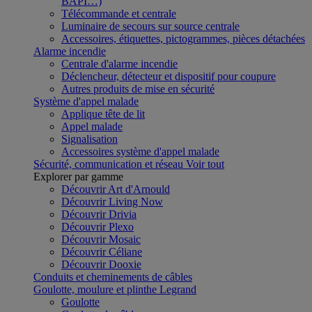
BAPI…)
Télécommande et centrale
Luminaire de secours sur source centrale
Accessoires, étiquettes, pictogrammes, pièces détachées
Alarme incendie
Centrale d'alarme incendie
Déclencheur, détecteur et dispositif pour coupure
Autres produits de mise en sécurité
Système d'appel malade
Applique tête de lit
Appel malade
Signalisation
Accessoires système d'appel malade
Sécurité, communication et réseau
Voir tout
Explorer par gamme
Découvrir Art d'Arnould
Découvrir Living Now
Découvrir Drivia
Découvrir Plexo
Découvrir Mosaic
Découvrir Céliane
Découvrir Dooxie
Conduits et cheminements de câbles
Goulotte, moulure et plinthe Legrand
Goulotte