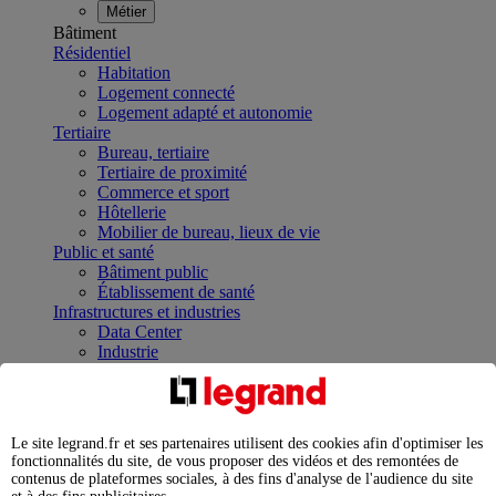
Métier
Bâtiment
Résidentiel
Habitation
Logement connecté
Logement adapté et autonomie
Tertiaire
Bureau, tertiaire
Tertiaire de proximité
Commerce et sport
Hôtellerie
Mobilier de bureau, lieux de vie
Public et santé
Bâtiment public
Établissement de santé
Infrastructures et industries
Data Center
Industrie
Infrastructures
À la une
Contrôler et planifier le fonctionnement des appareils
électriques avec le contacteur connecté
Le site legrand.fr et ses partenaires utilisent des cookies afin d'optimiser les
Répartir et optimiser son tableau électrique
fonctionnalités du site, de vous proposer des vidéos et des remontées de
Legrand Data Center Solutions : concentrer les
contenus de plateformes sociales, à des fins d'analyse de l'audience du site
expertises au service de vos performances