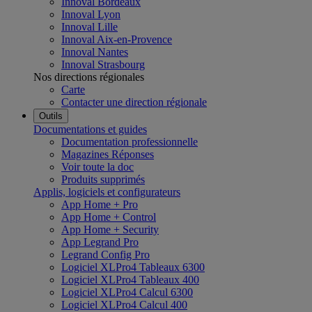
Innoval Bordeaux
Innoval Lyon
Innoval Lille
Innoval Aix-en-Provence
Innoval Nantes
Innoval Strasbourg
Nos directions régionales
Carte
Contacter une direction régionale
Outils
Documentations et guides
Documentation professionnelle
Magazines Réponses
Voir toute la doc
Produits supprimés
Applis, logiciels et configurateurs
App Home + Pro
App Home + Control
App Home + Security
App Legrand Pro
Legrand Config Pro
Logiciel XLPro4 Tableaux 6300
Logiciel XLPro4 Tableaux 400
Logiciel XLPro4 Calcul 6300
Logiciel XLPro4 Calcul 400