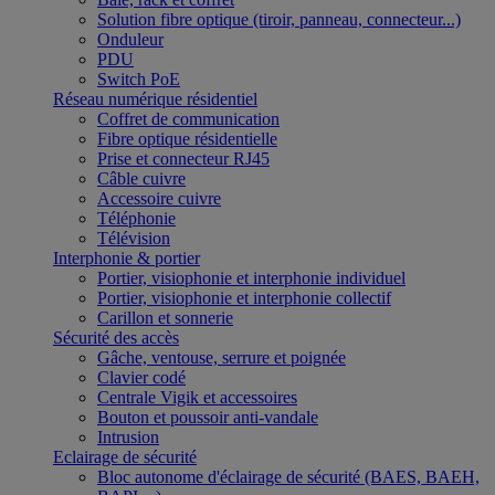
Solution fibre optique (tiroir, panneau, connecteur...)
Onduleur
PDU
Switch PoE
Réseau numérique résidentiel
Coffret de communication
Fibre optique résidentielle
Prise et connecteur RJ45
Câble cuivre
Accessoire cuivre
Téléphonie
Télévision
Interphonie & portier
Portier, visiophonie et interphonie individuel
Portier, visiophonie et interphonie collectif
Carillon et sonnerie
Sécurité des accès
Gâche, ventouse, serrure et poignée
Clavier codé
Centrale Vigik et accessoires
Bouton et poussoir anti-vandale
Intrusion
Eclairage de sécurité
Bloc autonome d'éclairage de sécurité (BAES, BAEH,