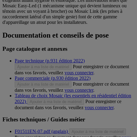
exigeants alliant hygiène et esthétique. Les innovations telles que
Mosaic Easy-Led (1 mécanisme unique qui devient lumineux ou
témoin avec un voyant à brocher) ou Mosaic Link (les prises à
raccordement latéral d'un simple geste) font de cette gamme
d'appareillage un atout pour les installateurs.
Documentation et conseils de pose
Page catalogue et annexes
Page technique (p.931 édition 2022)
Pour enregistrer ce document
Ajouter à ma liste de matériel
dans vos favoris, veuillez
vous connecter
.
Page commerciale (p.930 édition 2022)
Pour enregistrer ce document
Ajouter à ma liste de matériel
dans vos favoris, veuillez
vous connecter
.
Tableau de choix Mosaic (les essentiels en résidentiel édition
2022)
Pour enregistrer ce
Ajouter à ma liste de matériel
document dans vos favoris, veuillez
vous connecter
.
Fiches techniques / Guides métier
F01511EN-07.pdf (anglais)
Ajouter à ma liste de matériel