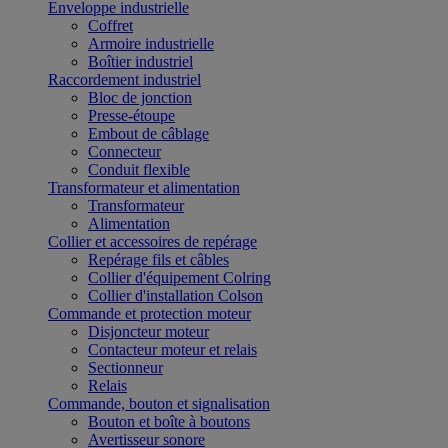
Enveloppe industrielle
Coffret
Armoire industrielle
Boîtier industriel
Raccordement industriel
Bloc de jonction
Presse-étoupe
Embout de câblage
Connecteur
Conduit flexible
Transformateur et alimentation
Transformateur
Alimentation
Collier et accessoires de repérage
Repérage fils et câbles
Collier d'équipement Colring
Collier d'installation Colson
Commande et protection moteur
Disjoncteur moteur
Contacteur moteur et relais
Sectionneur
Relais
Commande, bouton et signalisation
Bouton et boîte à boutons
Avertisseur sonore