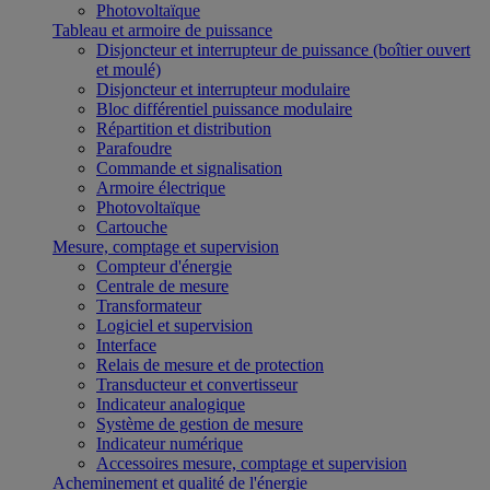
Photovoltaïque
Tableau et armoire de puissance
Disjoncteur et interrupteur de puissance (boîtier ouvert
et moulé)
Disjoncteur et interrupteur modulaire
Bloc différentiel puissance modulaire
Répartition et distribution
Parafoudre
Commande et signalisation
Armoire électrique
Photovoltaïque
Cartouche
Mesure, comptage et supervision
Compteur d'énergie
Centrale de mesure
Transformateur
Logiciel et supervision
Interface
Relais de mesure et de protection
Transducteur et convertisseur
Indicateur analogique
Système de gestion de mesure
Indicateur numérique
Accessoires mesure, comptage et supervision
Acheminement et qualité de l'énergie