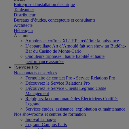
Entreprise d'installation électrique
Tableautier
Distributeur
Bureaux d’études, concepteurs et consultants
Architecte
Hébergeur
À la une
Armoires et coffrets XL³ HP : redéfinir la puissance
L’appareillage Art d’Arnould fait son show au Buddha-
Bar du Casino de Monte-Carlo
Onduleurs triphasés : haute fiabilité et haute
performance assurées
Services Pro
Nos contacts et services
Formulaire de contact Pro - Service Relations Pro
Découvrez le Service Relations Pro
Découvrez le Service Clients Legrand Cable
Management
Rejoignez la communauté des Électriciens Certifiés
Legrand
Services études, assistance, exploitation et maintenance
Nos showrooms et centres de formation
Innoval Limoges
Legrand Campus Paris