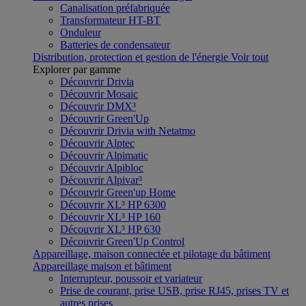
Canalisation préfabriquée
Transformateur HT-BT
Onduleur
Batteries de condensateur
Distribution, protection et gestion de l'énergie
Voir tout
Explorer par gamme
Découvrir Drivia
Découvrir Mosaic
Découvrir DMX³
Découvrir Green'Up
Découvrir Drivia with Netatmo
Découvrir Alptec
Découvrir Alpimatic
Découvrir Alpibloc
Découvrir Alpivar³
Découvrir Green'up Home
Découvrir XL³ HP 6300
Découvrir XL³ HP 160
Découvrir XL³ HP 630
Découvrir Green'Up Control
Appareillage, maison connectée et pilotage du bâtiment
Appareillage maison et bâtiment
Interrupteur, poussoir et variateur
Prise de courant, prise USB, prise RJ45, prises TV et
autres prises