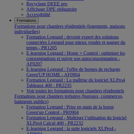
Recyclage DEEE pro
Affichage DPE obligatoire
Accessibilité
Formations
Formations pour chantiers résidentiels (logements, maisons
individuelles)
Formation Legrand : devenir expert des solutions
connectées Legrand pour mieux vendre et gagner du
temps - PR1205
E-learning Legrand : Home + Control : optimiser les
consommations et suivre son autoconsommation -
AF0207
E-learning Legrand : l'offre de bornes de recharge
Green'UP HOME - AF0904
Formation Legrand : La maîtrise du logiciel XLPro4
Tableaux 400 - PR2235
Voir toutes les formations pour chantiers résidentiels
Formations pour chantiers tertiaires (bureaux, commerces,
batiments publics)
Formation Legrand : Prise en main de la borne
Green'up Control - PR0904
Formation Legrand - Maîtriser l’utilisation du logiciel
XLPro4 Calcul 400 - PR2232
E-learning Legrand : la suite logiciels XLPro4 -
AF0604