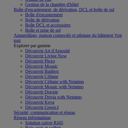
Gestion de la chambre d'hôtel
Boîte d'encastrement, de dérivation, DCL et boîte de sol
Boîte d'encastrement
Boîte de dérivation
Boîte DCL et accessoires
Boîte et prise de sol
Appareillage, maison connectée et pilotage du bâtiment
Voir
tout
Explorer par gamme
Découvrir Art d'Arnould
Découvrir Living Now
Découvrir Plexo
Découvrir Mosaic
Découvrir Batibox
Découvrir Céliane
Découvrir Céliane with Netatmo
Découvrir Mosaic with Netatmo
Découvrir Dooxie
Découvrir Drivia with Netatmo
Découvrir Keva
Découvrir Green-I
Sécurité, communication et réseau
Réseau informatique
Solution cuivre RJ45
Baie, rack et coffret