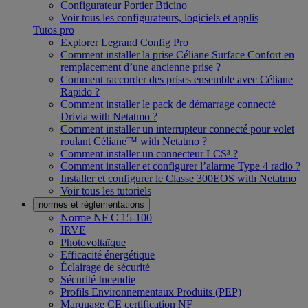
Configurateur Portier Bticino
Voir tous les configurateurs, logiciels et applis
Tutos pro
Explorer Legrand Config Pro
Comment installer la prise Céliane Surface Confort en
remplacement d’une ancienne prise ?
Comment raccorder des prises ensemble avec Céliane
Rapido ?
Comment installer le pack de démarrage connecté
Drivia with Netatmo ?
Comment installer un interrupteur connecté pour volet
roulant Céliane™ with Netatmo ?
Comment installer un connecteur LCS³ ?
Comment installer et configurer l’alarme Type 4 radio ?
Installer et configurer le Classe 300EOS with Netatmo
Voir tous les tutoriels
normes et réglementations
Norme NF C 15-100
IRVE
Photovoltaïque
Efficacité énergétique
Éclairage de sécurité
Sécurité Incendie
Profils Environnementaux Produits (PEP)
Marquage CE certification NF