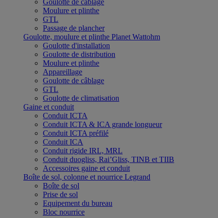
Goulotte de câblage
Moulure et plinthe
GTL
Passage de plancher
Goulotte, moulure et plinthe Planet Wattohm
Goulotte d'installation
Goulotte de distribution
Moulure et plinthe
Appareillage
Goulotte de câblage
GTL
Goulotte de climatisation
Gaine et conduit
Conduit ICTA
Conduit ICTA & ICA grande longueur
Conduit ICTA préfilé
Conduit ICA
Conduit rigide IRL, MRL
Conduit duogliss, Rai’Gliss, TINB et TIIB
Accessoires gaine et conduit
Boîte de sol, colonne et nourrice Legrand
Boîte de sol
Prise de sol
Equipement du bureau
Bloc nourrice