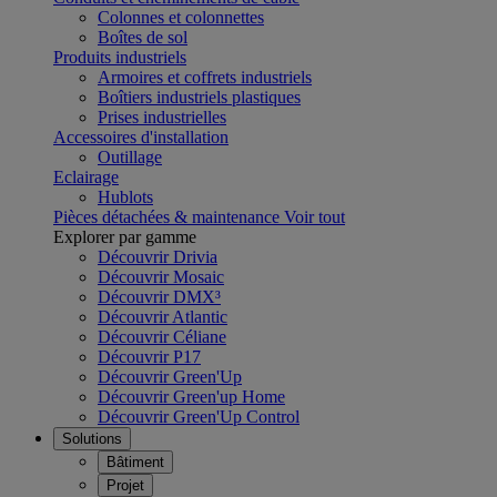
Colonnes et colonnettes
Boîtes de sol
Produits industriels
Armoires et coffrets industriels
Boîtiers industriels plastiques
Prises industrielles
Accessoires d'installation
Outillage
Eclairage
Hublots
Pièces détachées & maintenance
Voir tout
Explorer par gamme
Découvrir Drivia
Découvrir Mosaic
Découvrir DMX³
Découvrir Atlantic
Découvrir Céliane
Découvrir P17
Découvrir Green'Up
Découvrir Green'up Home
Découvrir Green'Up Control
Solutions
Bâtiment
Projet