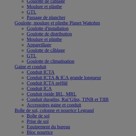
Goulotte de câblage
Moulure et plinthe
GTL
Passage de plancher
Goulotte, moulure et plinthe Planet Wattohm
Goulotte d'installation
Goulotte de distribution
Moulure et plinthe
Appareillage
Goulotte de câblage
GTL
Goulotte de climatisation
Gaine et conduit
Conduit ICTA
Conduit ICTA & ICA grande longueur
Conduit ICTA préfilé
Conduit ICA
Conduit rigide IRL, MRL
Conduit duogliss, Rai’Gliss, TINB et TIIB
Accessoires gaine et conduit
Boîte de sol, colonne et nourrice Legrand
Boîte de sol
Prise de sol
Equipement du bureau
Bloc nourrice