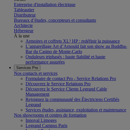
Entreprise d'installation électrique
Tableautier
Distributeur
Bureaux d’études, concepteurs et consultants
Architecte
Hébergeur
À la une
Armoires et coffrets XL³ HP : redéfinir la puissance
L’appareillage Art d’Arnould fait son show au Buddha-
Bar du Casino de Monte-Carlo
Onduleurs triphasés : haute fiabilité et haute
performance assurées
Services Pro
Nos contacts et services
Formulaire de contact Pro - Service Relations Pro
Découvrez le Service Relations Pro
Découvrez le Service Clients Legrand Cable
Management
Rejoignez la communauté des Électriciens Certifiés
Legrand
Services études, assistance, exploitation et maintenance
Nos showrooms et centres de formation
Innoval Limoges
Legrand Campus Paris