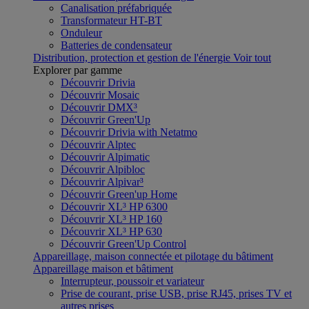
Canalisation préfabriquée
Transformateur HT-BT
Onduleur
Batteries de condensateur
Distribution, protection et gestion de l'énergie
Voir tout
Explorer par gamme
Découvrir Drivia
Découvrir Mosaic
Découvrir DMX³
Découvrir Green'Up
Découvrir Drivia with Netatmo
Découvrir Alptec
Découvrir Alpimatic
Découvrir Alpibloc
Découvrir Alpivar³
Découvrir Green'up Home
Découvrir XL³ HP 6300
Découvrir XL³ HP 160
Découvrir XL³ HP 630
Découvrir Green'Up Control
Appareillage, maison connectée et pilotage du bâtiment
Appareillage maison et bâtiment
Interrupteur, poussoir et variateur
Prise de courant, prise USB, prise RJ45, prises TV et
autres prises