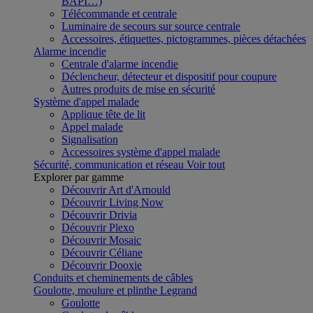
BAPI…)
Télécommande et centrale
Luminaire de secours sur source centrale
Accessoires, étiquettes, pictogrammes, pièces détachées
Alarme incendie
Centrale d'alarme incendie
Déclencheur, détecteur et dispositif pour coupure
Autres produits de mise en sécurité
Système d'appel malade
Applique tête de lit
Appel malade
Signalisation
Accessoires système d'appel malade
Sécurité, communication et réseau
Voir tout
Explorer par gamme
Découvrir Art d'Arnould
Découvrir Living Now
Découvrir Drivia
Découvrir Plexo
Découvrir Mosaic
Découvrir Céliane
Découvrir Dooxie
Conduits et cheminements de câbles
Goulotte, moulure et plinthe Legrand
Goulotte