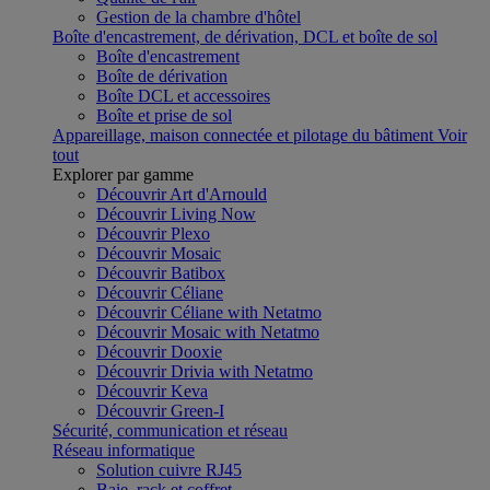
Gestion de la chambre d'hôtel
Boîte d'encastrement, de dérivation, DCL et boîte de sol
Boîte d'encastrement
Boîte de dérivation
Boîte DCL et accessoires
Boîte et prise de sol
Appareillage, maison connectée et pilotage du bâtiment
Voir
tout
Explorer par gamme
Découvrir Art d'Arnould
Découvrir Living Now
Découvrir Plexo
Découvrir Mosaic
Découvrir Batibox
Découvrir Céliane
Découvrir Céliane with Netatmo
Découvrir Mosaic with Netatmo
Découvrir Dooxie
Découvrir Drivia with Netatmo
Découvrir Keva
Découvrir Green-I
Sécurité, communication et réseau
Réseau informatique
Solution cuivre RJ45
Baie, rack et coffret