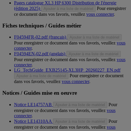
Pages catalogue XL3 HP 6300 Distribution de l'énergie
(édition 2025)
Pour enregistrer
Ajouter à ma liste de matériel
ce document dans vos favoris, veuillez
vous connecter
.
Fiches techniques / Guides métier
F04594FR-02.pdf (français)
Ajouter à ma liste de matériel
Pour enregistrer ce document dans vos favoris, veuillez
vous
connecter
.
F04594EN-02.pdf (anglais)
Ajouter à ma liste de matériel
Pour enregistrer ce document dans vos favoris, veuillez
vous
connecter
.
LG_TechGuide_EXB25145-XL3HP_20260227_EN.pdf
Pour enregistrer ce document
Ajouter à ma liste de matériel
dans vos favoris, veuillez
vous connecter
.
Notices / Guides mise en oeuvre
Notice LE14757AB
Pour
Ajouter à ma liste de matériel
enregistrer ce document dans vos favoris, veuillez
vous
connecter
.
Notice LE14310AA
Pour
Ajouter à ma liste de matériel
enregistrer ce document dans vos favoris, veuillez
vous