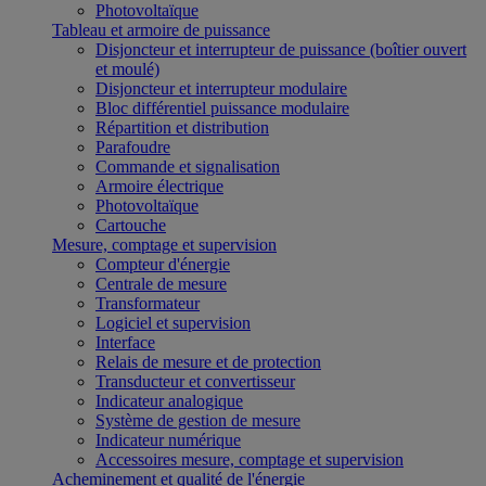
Photovoltaïque
Tableau et armoire de puissance
Disjoncteur et interrupteur de puissance (boîtier ouvert
et moulé)
Disjoncteur et interrupteur modulaire
Bloc différentiel puissance modulaire
Répartition et distribution
Parafoudre
Commande et signalisation
Armoire électrique
Photovoltaïque
Cartouche
Mesure, comptage et supervision
Compteur d'énergie
Centrale de mesure
Transformateur
Logiciel et supervision
Interface
Relais de mesure et de protection
Transducteur et convertisseur
Indicateur analogique
Système de gestion de mesure
Indicateur numérique
Accessoires mesure, comptage et supervision
Acheminement et qualité de l'énergie