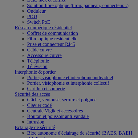
Solution fibre optique (tiroir, panneau, connecteur...)
Onduleur
PDU
Switch PoE
Réseau numérique résidentiel
Coffret de communication
Fibre optique résidentielle
Prise et connecteur RJ45
Câble cuivre
Accessoire cuivre
Téléphonie
Télévision
Interphonie & portier
Portier, visiophonie et interphonie individuel
Portier, visiophonie et interphonie collectif
Carillon et sonnerie
Sécurité des accès
Gâche, ventouse, serrure et poignée
Clavier codé
Centrale Vigik et accessoires
Bouton et poussoir anti-vandale
Intrusion
Eclairage de sécurité
Bloc autonome d'éclairage de sécurité (BAES, BAEH,