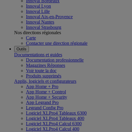
Innoval Bordeaux
Innoval Lyon
Innoval Lille
Innoval Aix-en-Provence
Innoval Nantes
Innoval Strasbourg
Nos directions régionales
Carte
Contacter une direction régionale
Outils
Documentations et guides
Documentation professionnelle
Magazines Réponses
Voir toute la doc
Produits supprimés
Applis, logiciels et configurateurs
App Home + Pro
App Home + Control
App Home + Security
App Legrand Pro
Legrand Config Pro
Logiciel XLPro4 Tableaux 6300
Logiciel XLPro4 Tableaux 400
Logiciel XLPro4 Calcul 6300
Logiciel XLPro4 Calcul 400