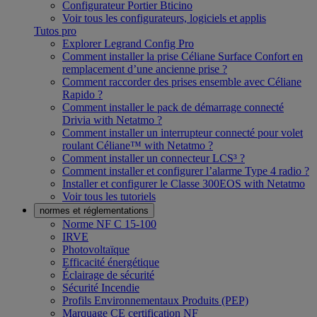
Configurateur Portier Bticino
Voir tous les configurateurs, logiciels et applis
Tutos pro
Explorer Legrand Config Pro
Comment installer la prise Céliane Surface Confort en
remplacement d’une ancienne prise ?
Comment raccorder des prises ensemble avec Céliane
Rapido ?
Comment installer le pack de démarrage connecté
Drivia with Netatmo ?
Comment installer un interrupteur connecté pour volet
roulant Céliane™ with Netatmo ?
Comment installer un connecteur LCS³ ?
Comment installer et configurer l’alarme Type 4 radio ?
Installer et configurer le Classe 300EOS with Netatmo
Voir tous les tutoriels
normes et réglementations
Norme NF C 15-100
IRVE
Photovoltaïque
Efficacité énergétique
Éclairage de sécurité
Sécurité Incendie
Profils Environnementaux Produits (PEP)
Marquage CE certification NF