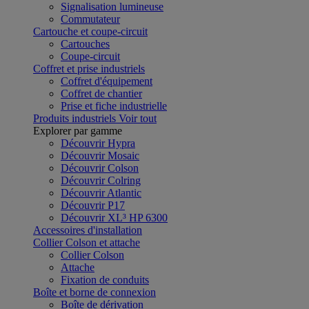
Signalisation lumineuse
Commutateur
Cartouche et coupe-circuit
Cartouches
Coupe-circuit
Coffret et prise industriels
Coffret d'équipement
Coffret de chantier
Prise et fiche industrielle
Produits industriels
Voir tout
Explorer par gamme
Découvrir Hypra
Découvrir Mosaic
Découvrir Colson
Découvrir Colring
Découvrir Atlantic
Découvrir P17
Découvrir XL³ HP 6300
Accessoires d'installation
Collier Colson et attache
Collier Colson
Attache
Fixation de conduits
Boîte et borne de connexion
Boîte de dérivation