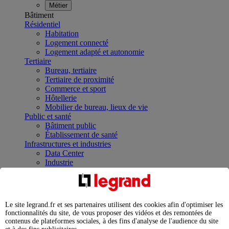
Métier
Bâtiment
Résidentiel
Habitation
Logement connecté
Logement adapté et autonomie
Tertiaire
Bureau, tertiaire
Tertiaire de proximité
Commerce et sport
Hôtellerie
Mobilier de bureau, lieux de vie
Public et santé
Bâtiment public
Établissement de santé
Infrastructures et industries
Data Center
Industrie
Infrastructures
À la une
Contrôler et planifier le fonctionnement des appareils
électriques avec le contacteur connecté
Le site legrand.fr et ses partenaires utilisent des cookies afin d'optimiser les
Répartir et optimiser son tableau électrique
fonctionnalités du site, de vous proposer des vidéos et des remontées de
Legrand Data Center Solutions : concentrer les
contenus de plateformes sociales, à des fins d'analyse de l'audience du site
expertises au service de vos performances