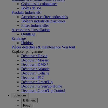
Colonnes et colonnettes
Boîtes de sol
Produits industriels
Armoires et coffrets industriels
Boîtiers industriels plastiques
Prises industrielles
Accessoires d'installation
Outillage
Eclairage
Hublots
Pièces détachées & maintenance
Voir tout
Explorer par gamme
Découvrir Drivia
Découvrir Mosaic
Découvrir DMX³
Découvrir Atlantic
Découvrir Céliane
Découvrir P17
Découvrir Green'Up
Découvrir Green'up Home
Découvrir Green'Up Control
Solutions
Bâtiment
Projet