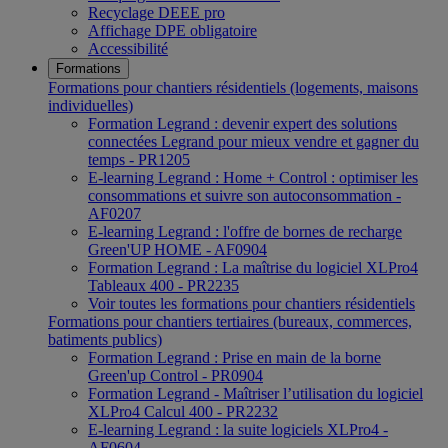
Recyclage DEEE pro
Affichage DPE obligatoire
Accessibilité
Formations
Formations pour chantiers résidentiels (logements, maisons
individuelles)
Formation Legrand : devenir expert des solutions
connectées Legrand pour mieux vendre et gagner du
temps - PR1205
E-learning Legrand : Home + Control : optimiser les
consommations et suivre son autoconsommation -
AF0207
E-learning Legrand : l'offre de bornes de recharge
Green'UP HOME - AF0904
Formation Legrand : La maîtrise du logiciel XLPro4
Tableaux 400 - PR2235
Voir toutes les formations pour chantiers résidentiels
Formations pour chantiers tertiaires (bureaux, commerces,
batiments publics)
Formation Legrand : Prise en main de la borne
Green'up Control - PR0904
Formation Legrand - Maîtriser l’utilisation du logiciel
XLPro4 Calcul 400 - PR2232
E-learning Legrand : la suite logiciels XLPro4 -
AF0604