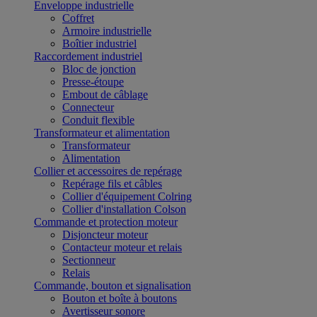
Enveloppe industrielle
Coffret
Armoire industrielle
Boîtier industriel
Raccordement industriel
Bloc de jonction
Presse-étoupe
Embout de câblage
Connecteur
Conduit flexible
Transformateur et alimentation
Transformateur
Alimentation
Collier et accessoires de repérage
Repérage fils et câbles
Collier d'équipement Colring
Collier d'installation Colson
Commande et protection moteur
Disjoncteur moteur
Contacteur moteur et relais
Sectionneur
Relais
Commande, bouton et signalisation
Bouton et boîte à boutons
Avertisseur sonore