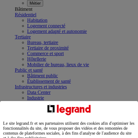
Métier
Bâtiment
Résidentiel
Habitation
Logement connecté
Logement adapté et autonomie
Tertiaire
Bureau, tertiaire
Tertiaire de proximité
Commerce et sport
Hôtellerie
Mobilier de bureau, lieux de vie
Public et santé
Bâtiment public
Établissement de santé
Infrastructures et industries
Data Center
Industrie
Infrastructures
À la une
Contrôler et planifier le fonctionnement des appareils
électriques avec le contacteur connecté
Le site legrand.fr et ses partenaires utilisent des cookies afin d'optimiser les
Répartir et optimiser son tableau électrique
fonctionnalités du site, de vous proposer des vidéos et des remontées de
Legrand Data Center Solutions : concentrer les
contenus de plateformes sociales, à des fins d'analyse de l'audience du site
expertises au service de vos performances