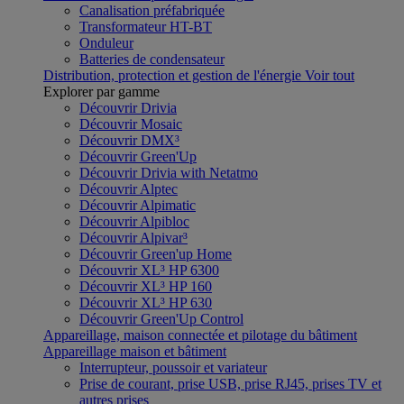
Canalisation préfabriquée
Transformateur HT-BT
Onduleur
Batteries de condensateur
Distribution, protection et gestion de l'énergie
Voir tout
Explorer par gamme
Découvrir Drivia
Découvrir Mosaic
Découvrir DMX³
Découvrir Green'Up
Découvrir Drivia with Netatmo
Découvrir Alptec
Découvrir Alpimatic
Découvrir Alpibloc
Découvrir Alpivar³
Découvrir Green'up Home
Découvrir XL³ HP 6300
Découvrir XL³ HP 160
Découvrir XL³ HP 630
Découvrir Green'Up Control
Appareillage, maison connectée et pilotage du bâtiment
Appareillage maison et bâtiment
Interrupteur, poussoir et variateur
Prise de courant, prise USB, prise RJ45, prises TV et
autres prises