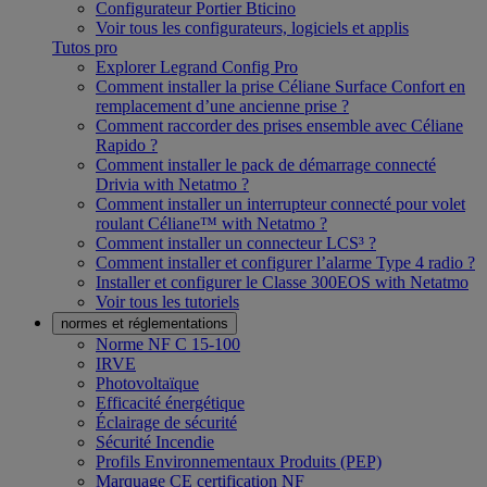
Configurateur Portier Bticino
Voir tous les configurateurs, logiciels et applis
Tutos pro
Explorer Legrand Config Pro
Comment installer la prise Céliane Surface Confort en
remplacement d’une ancienne prise ?
Comment raccorder des prises ensemble avec Céliane
Rapido ?
Comment installer le pack de démarrage connecté
Drivia with Netatmo ?
Comment installer un interrupteur connecté pour volet
roulant Céliane™ with Netatmo ?
Comment installer un connecteur LCS³ ?
Comment installer et configurer l’alarme Type 4 radio ?
Installer et configurer le Classe 300EOS with Netatmo
Voir tous les tutoriels
normes et réglementations
Norme NF C 15-100
IRVE
Photovoltaïque
Efficacité énergétique
Éclairage de sécurité
Sécurité Incendie
Profils Environnementaux Produits (PEP)
Marquage CE certification NF