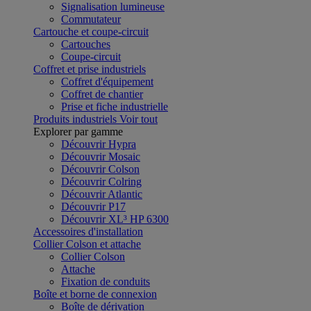
Signalisation lumineuse
Commutateur
Cartouche et coupe-circuit
Cartouches
Coupe-circuit
Coffret et prise industriels
Coffret d'équipement
Coffret de chantier
Prise et fiche industrielle
Produits industriels
Voir tout
Explorer par gamme
Découvrir Hypra
Découvrir Mosaic
Découvrir Colson
Découvrir Colring
Découvrir Atlantic
Découvrir P17
Découvrir XL³ HP 6300
Accessoires d'installation
Collier Colson et attache
Collier Colson
Attache
Fixation de conduits
Boîte et borne de connexion
Boîte de dérivation