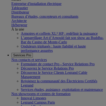
Entreprise d'installation électrique
Tableautier
Distributeur
Bureaux d’études, concepteurs et consultants
Architecte
Hébergeur
À la une
Armoires et coffrets XL³ HP : redéfinir la puissance
L’appareillage Art d’Arnould fait son show au Buddha-
Bar du Casino de Monte-Carlo
Onduleurs triphasés : haute fiabilité et haute
performance assurées
Services Pro
Nos contacts et services
Formulaire de contact Pro - Service Relations Pro
Découvrez le Service Relations Pro
Découvrez le Service Clients Legrand Cable
Management
Rejoignez la communauté des Électriciens Certifiés
Legrand
Services études, assistance, exploitation et maintenance
Nos showrooms et centres de formation
Innoval Limoges
Legrand Campus Paris