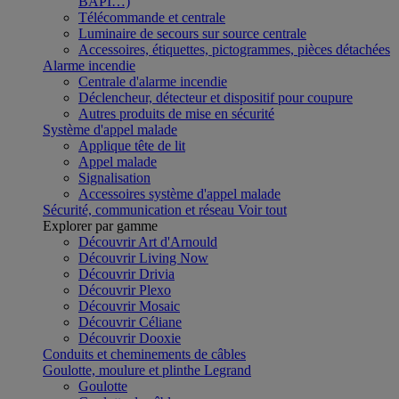
BAPI…)
Télécommande et centrale
Luminaire de secours sur source centrale
Accessoires, étiquettes, pictogrammes, pièces détachées
Alarme incendie
Centrale d'alarme incendie
Déclencheur, détecteur et dispositif pour coupure
Autres produits de mise en sécurité
Système d'appel malade
Applique tête de lit
Appel malade
Signalisation
Accessoires système d'appel malade
Sécurité, communication et réseau
Voir tout
Explorer par gamme
Découvrir Art d'Arnould
Découvrir Living Now
Découvrir Drivia
Découvrir Plexo
Découvrir Mosaic
Découvrir Céliane
Découvrir Dooxie
Conduits et cheminements de câbles
Goulotte, moulure et plinthe Legrand
Goulotte