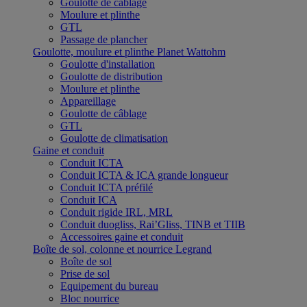
Goulotte de câblage
Moulure et plinthe
GTL
Passage de plancher
Goulotte, moulure et plinthe Planet Wattohm
Goulotte d'installation
Goulotte de distribution
Moulure et plinthe
Appareillage
Goulotte de câblage
GTL
Goulotte de climatisation
Gaine et conduit
Conduit ICTA
Conduit ICTA & ICA grande longueur
Conduit ICTA préfilé
Conduit ICA
Conduit rigide IRL, MRL
Conduit duogliss, Rai’Gliss, TINB et TIIB
Accessoires gaine et conduit
Boîte de sol, colonne et nourrice Legrand
Boîte de sol
Prise de sol
Equipement du bureau
Bloc nourrice