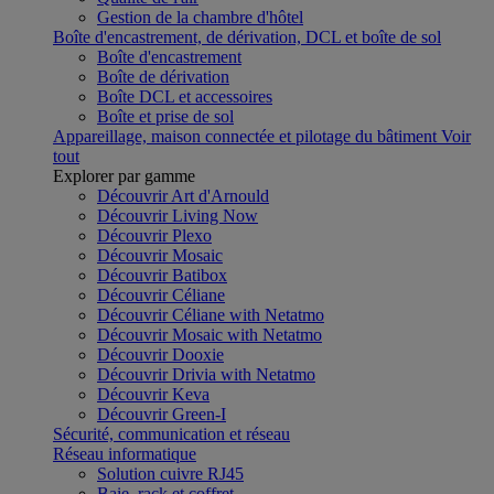
Gestion de la chambre d'hôtel
Boîte d'encastrement, de dérivation, DCL et boîte de sol
Boîte d'encastrement
Boîte de dérivation
Boîte DCL et accessoires
Boîte et prise de sol
Appareillage, maison connectée et pilotage du bâtiment
Voir
tout
Explorer par gamme
Découvrir Art d'Arnould
Découvrir Living Now
Découvrir Plexo
Découvrir Mosaic
Découvrir Batibox
Découvrir Céliane
Découvrir Céliane with Netatmo
Découvrir Mosaic with Netatmo
Découvrir Dooxie
Découvrir Drivia with Netatmo
Découvrir Keva
Découvrir Green-I
Sécurité, communication et réseau
Réseau informatique
Solution cuivre RJ45
Baie, rack et coffret