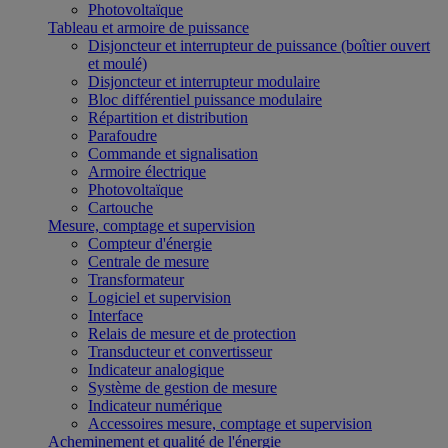
Photovoltaïque
Tableau et armoire de puissance
Disjoncteur et interrupteur de puissance (boîtier ouvert
et moulé)
Disjoncteur et interrupteur modulaire
Bloc différentiel puissance modulaire
Répartition et distribution
Parafoudre
Commande et signalisation
Armoire électrique
Photovoltaïque
Cartouche
Mesure, comptage et supervision
Compteur d'énergie
Centrale de mesure
Transformateur
Logiciel et supervision
Interface
Relais de mesure et de protection
Transducteur et convertisseur
Indicateur analogique
Système de gestion de mesure
Indicateur numérique
Accessoires mesure, comptage et supervision
Acheminement et qualité de l'énergie