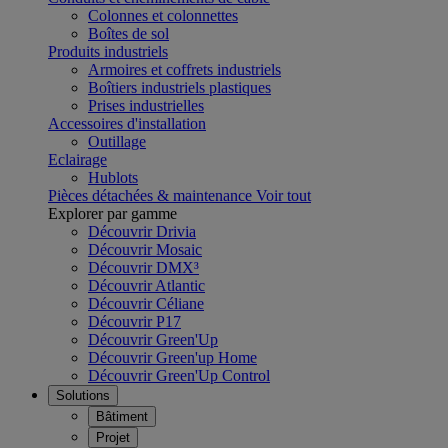
Colonnes et colonnettes
Boîtes de sol
Produits industriels
Armoires et coffrets industriels
Boîtiers industriels plastiques
Prises industrielles
Accessoires d'installation
Outillage
Eclairage
Hublots
Pièces détachées & maintenance
Voir tout
Explorer par gamme
Découvrir Drivia
Découvrir Mosaic
Découvrir DMX³
Découvrir Atlantic
Découvrir Céliane
Découvrir P17
Découvrir Green'Up
Découvrir Green'up Home
Découvrir Green'Up Control
Solutions
Bâtiment
Projet