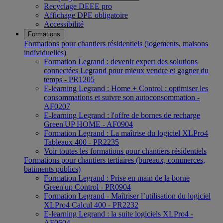
Recyclage DEEE pro
Affichage DPE obligatoire
Accessibilité
Formations
Formations pour chantiers résidentiels (logements, maisons
individuelles)
Formation Legrand : devenir expert des solutions
connectées Legrand pour mieux vendre et gagner du
temps - PR1205
E-learning Legrand : Home + Control : optimiser les
consommations et suivre son autoconsommation -
AF0207
E-learning Legrand : l'offre de bornes de recharge
Green'UP HOME - AF0904
Formation Legrand : La maîtrise du logiciel XLPro4
Tableaux 400 - PR2235
Voir toutes les formations pour chantiers résidentiels
Formations pour chantiers tertiaires (bureaux, commerces,
batiments publics)
Formation Legrand : Prise en main de la borne
Green'up Control - PR0904
Formation Legrand - Maîtriser l’utilisation du logiciel
XLPro4 Calcul 400 - PR2232
E-learning Legrand : la suite logiciels XLPro4 -
AF0604