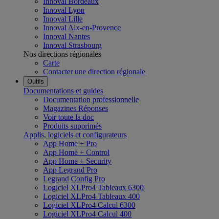
Innoval Bordeaux
Innoval Lyon
Innoval Lille
Innoval Aix-en-Provence
Innoval Nantes
Innoval Strasbourg
Nos directions régionales
Carte
Contacter une direction régionale
Outils
Documentations et guides
Documentation professionnelle
Magazines Réponses
Voir toute la doc
Produits supprimés
Applis, logiciels et configurateurs
App Home + Pro
App Home + Control
App Home + Security
App Legrand Pro
Legrand Config Pro
Logiciel XLPro4 Tableaux 6300
Logiciel XLPro4 Tableaux 400
Logiciel XLPro4 Calcul 6300
Logiciel XLPro4 Calcul 400