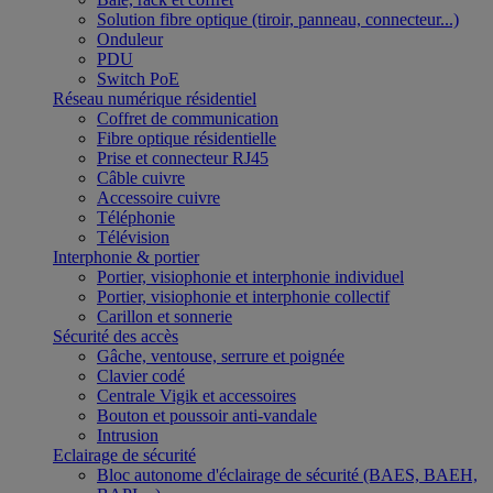
Solution fibre optique (tiroir, panneau, connecteur...)
Onduleur
PDU
Switch PoE
Réseau numérique résidentiel
Coffret de communication
Fibre optique résidentielle
Prise et connecteur RJ45
Câble cuivre
Accessoire cuivre
Téléphonie
Télévision
Interphonie & portier
Portier, visiophonie et interphonie individuel
Portier, visiophonie et interphonie collectif
Carillon et sonnerie
Sécurité des accès
Gâche, ventouse, serrure et poignée
Clavier codé
Centrale Vigik et accessoires
Bouton et poussoir anti-vandale
Intrusion
Eclairage de sécurité
Bloc autonome d'éclairage de sécurité (BAES, BAEH,