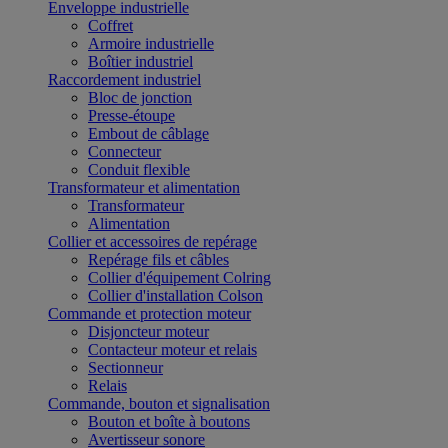
Enveloppe industrielle
Coffret
Armoire industrielle
Boîtier industriel
Raccordement industriel
Bloc de jonction
Presse-étoupe
Embout de câblage
Connecteur
Conduit flexible
Transformateur et alimentation
Transformateur
Alimentation
Collier et accessoires de repérage
Repérage fils et câbles
Collier d'équipement Colring
Collier d'installation Colson
Commande et protection moteur
Disjoncteur moteur
Contacteur moteur et relais
Sectionneur
Relais
Commande, bouton et signalisation
Bouton et boîte à boutons
Avertisseur sonore