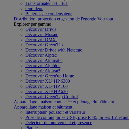
Transformateur HT-BT
Onduleur
Batteries de condensateur
Distribution, protection et gestion de l'énergie
Voir tout
Explorer par gamme
Découvrir Drivia
Découvrir Mosaic
Découvrir DMX³
Découvrir Green'Up
Découvrir Drivia with Netatmo
Découvrir Alptec
Découvrir Alpimatic
Découvrir Alpibloc
Découvrir Alpivar³
Découvrir Green'up Home
Découvrir XL³ HP 6300
Découvrir XL³ HP 160
Découvrir XL³ HP 630
Découvrir Green'Up Control
Appareillage, maison connectée et pilotage du bâtiment
Appareillage maison et bâtiment
Interrupteur, poussoir et variateur
Prise de courant, prise USB, prise RJ45, prises TV et aut
Détecteur de mouvement et présence
Plaque