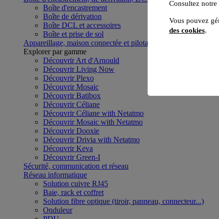
Consultez notre
Boîte d'encastrement
Boîte de dérivation
Vous pouvez gér
Boîte DCL et accessoires
des cookies
.
Boîte et prise de sol
Appareillage, maison connectée et pilotage du bâtiment
Voir to
Explorer par gamme
Découvrir Art d'Arnould
Découvrir Living Now
Découvrir Plexo
Découvrir Mosaic
Découvrir Batibox
Découvrir Céliane
Découvrir Céliane with Netatmo
Découvrir Mosaic with Netatmo
Découvrir Dooxie
Découvrir Drivia with Netatmo
Découvrir Keva
Découvrir Green-I
Sécurité, communication et réseau
Réseau informatique
Solution cuivre RJ45
Baie, rack et coffret
Solution fibre optique (tiroir, panneau, connecteur...)
Onduleur
PDU