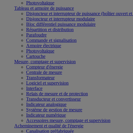
Photovoltaïque
Tableau et armoire de puissance
Disjoncteur et interrupteur de puissance (boîtier ouvert e
Disjoncteur et interrupteur modulaire
Bloc différentiel puissance modulaire
Répartition et distribution
Parafoudre
Commande et signalisation
Armoire électrique
Photovoltaïque
Cartouche
Mesure, comptage et supervision
Compteur d'énergie
Centrale de mesure
Transformateur
Logiciel et supervision
Interface
Relais de mesure et de protection
Transducteur et convertisseur
Indicateur analogique
Système de gestion de mesure
Indicateur numérique
Accessoires mesure, comptage et supervision
Acheminement et qualité de l'énergie
Canalisation préfabriquée