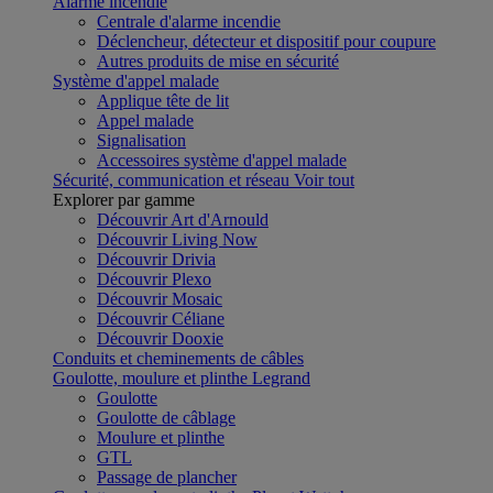
Alarme incendie
Centrale d'alarme incendie
Déclencheur, détecteur et dispositif pour coupure
Autres produits de mise en sécurité
Système d'appel malade
Applique tête de lit
Appel malade
Signalisation
Accessoires système d'appel malade
Sécurité, communication et réseau
Voir tout
Explorer par gamme
Découvrir Art d'Arnould
Découvrir Living Now
Découvrir Drivia
Découvrir Plexo
Découvrir Mosaic
Découvrir Céliane
Découvrir Dooxie
Conduits et cheminements de câbles
Goulotte, moulure et plinthe Legrand
Goulotte
Goulotte de câblage
Moulure et plinthe
GTL
Passage de plancher