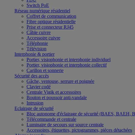
Switch PoE
Réseau numérique résidentiel
Coffret de communication
Fibre optique résidentielle
Prise et connecteur RJ45
Câble cuivre
Accessoire cuivre
Téléphonie
Télévision
Interphonie & portier
Portier, visiophonie et interphonie individuel
Portier, visiophonie et interphonie collectif
Carillon et sonnerie
Sécurité des accès
Gâche, ventouse, serrure et poignée
Clavier codé
Centrale Vigik et accessoires
Bouton et poussoir anti-vandale
Intrusion
Eclairage de sécurité
Bloc autonome d'éclairage de sécurité (BAES, BAEH,
Télécommande et centrale
Luminaire de secours sur source centrale
Accessoires, étiquettes, pictogrammes, pièces détachées