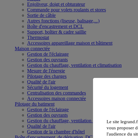
Enjoliveur, doigt et obturateur
Commande pour volets roulants et stores
Sortie de câble
Autres fonctions (liseuse, balisage,...)
Boîte d'encastrement et DCL
Support, boîtier & cadre saillie
Thermostat
Accessoires appareillage maison et bâtiment
Maison connectée
Gestion de l'éclairage
Gestion des ouvrants
Gestion du chauffage, ventilation et climatisation
Mesure de l'énergie
Pilotage des charges
Qualité de l'air
Sécurité du logement
Centralisation des commandes
Accessoires maison connectée
Pilotage du batiment
Gestion de l'éclairage
Gestion des ouvrants
Gestion du chauffage, ventilation et climatisation
Le site legrand.f
Qualité de l'air
vous proposer de
Gestion de la chambre d'hôtel
l'audience du sit
Boîte d'encastrement, de dérivation, DCL et boîte de sol