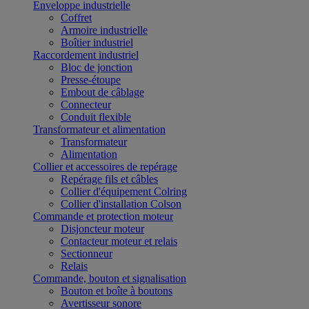
Enveloppe industrielle
Coffret
Armoire industrielle
Boîtier industriel
Raccordement industriel
Bloc de jonction
Presse-étoupe
Embout de câblage
Connecteur
Conduit flexible
Transformateur et alimentation
Transformateur
Alimentation
Collier et accessoires de repérage
Repérage fils et câbles
Collier d'équipement Colring
Collier d'installation Colson
Commande et protection moteur
Disjoncteur moteur
Contacteur moteur et relais
Sectionneur
Relais
Commande, bouton et signalisation
Bouton et boîte à boutons
Avertisseur sonore