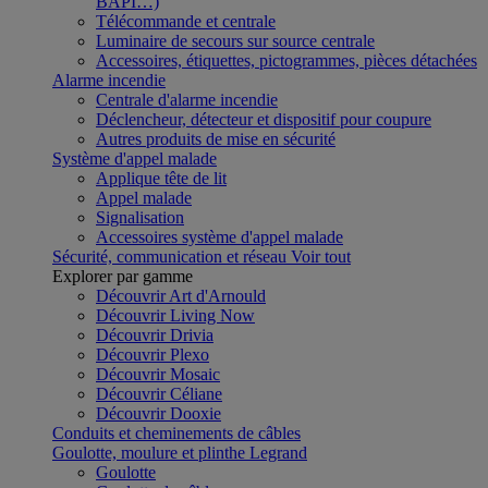
BAPI…)
Télécommande et centrale
Luminaire de secours sur source centrale
Accessoires, étiquettes, pictogrammes, pièces détachées
Alarme incendie
Centrale d'alarme incendie
Déclencheur, détecteur et dispositif pour coupure
Autres produits de mise en sécurité
Système d'appel malade
Applique tête de lit
Appel malade
Signalisation
Accessoires système d'appel malade
Sécurité, communication et réseau
Voir tout
Explorer par gamme
Découvrir Art d'Arnould
Découvrir Living Now
Découvrir Drivia
Découvrir Plexo
Découvrir Mosaic
Découvrir Céliane
Découvrir Dooxie
Conduits et cheminements de câbles
Goulotte, moulure et plinthe Legrand
Goulotte