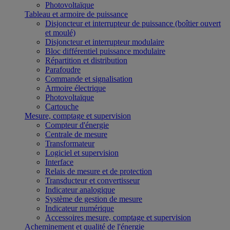
Photovoltaïque
Tableau et armoire de puissance
Disjoncteur et interrupteur de puissance (boîtier ouvert
et moulé)
Disjoncteur et interrupteur modulaire
Bloc différentiel puissance modulaire
Répartition et distribution
Parafoudre
Commande et signalisation
Armoire électrique
Photovoltaïque
Cartouche
Mesure, comptage et supervision
Compteur d'énergie
Centrale de mesure
Transformateur
Logiciel et supervision
Interface
Relais de mesure et de protection
Transducteur et convertisseur
Indicateur analogique
Système de gestion de mesure
Indicateur numérique
Accessoires mesure, comptage et supervision
Acheminement et qualité de l'énergie