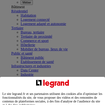
Métier
Bâtiment
Résidentiel
Habitation
Logement connecté
Logement adapté et autonomie
Tertiaire
Bureau, tertiaire
Tertiaire de proximité
Commerce et sport
Hôtellerie
Mobilier de bureau, lieux de vie
Public et santé
Bâtiment public
Établissement de santé
Infrastructures et industries
Data Center
Industrie
Infrastructures
À la une
Contrôler et planifier le fonctionnement des appareils
électriques avec le contacteur connecté
Le site legrand.fr et ses partenaires utilisent des cookies afin d'optimiser les
Répartir et optimiser son tableau électrique
fonctionnalités du site, de vous proposer des vidéos et des remontées de
Legrand Data Center Solutions : concentrer les
contenus de plateformes sociales, à des fins d'analyse de l'audience du site
expertises au service de vos performances