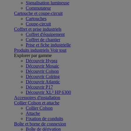
Signalisation lumineuse
Commutateur
Cartouche et coupe-circuit
Cartouches
Coupe-circuit
Coffret et prise industriels
Coffret d'équipement
Coffret de chantier
Prise et fiche industrielle
Produits industriels
Voir tout
Explorer par gamme
Découvrir Hypra
Découvrir Mosaic
Découvrir Colson
Découvrir Colring
Découvrir Atlantic
Découvrir P17
Découvrir XL³ HP 6300
Accessoires d'installation
Collier Colson et attache
Collier Colson
Attache
Fixation de conduits
Boîte et borne de connexion
Boîte de dérivation