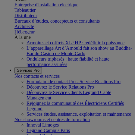
Entreprise d'installation électrique
Tableautier
Distributeur
Bureaux d’études, concepteurs et consultants
Architecte
Hébergeur
À la une
Armoires et coffrets XL³ HP : redéfinir la puissance
L’appareillage Art d’Arnould fait son show au Buddha-
Bar du Casino de Monte-Carlo
Onduleurs triphasés : haute fiabilité et haute
performance assurées
Services Pro
Nos contacts et services
Formulaire de contact Pro - Service Relations Pro
Découvrez le Service Relations Pro
Découvrez le Service Clients Legrand Cable
Management
Rejoignez la communauté des Électriciens Certifiés
Legrand
Services études, assistance, exploitation et maintenance
Nos showrooms et centres de formation
Innoval Limoges
Legrand Campus Paris