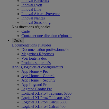
Innoval Bordeaux
Innoval Lyon
Innoval Lille
Innoval Aix-en-Provence
Innoval Nantes
Innoval Strasbourg
Nos directions régionales
Carte
Contacter une direction régionale
Outils
Documentations et guides
Documentation professionnelle
Magazines Réponses
Voir toute la doc
Produits supprimés
Applis, logiciels et configurateurs
App Home + Pro
App Home + Control
App Home + Security
App Legrand Pro
Legrand Config Pro
Logiciel XLPro4 Tableaux 6300
Logiciel XLPro4 Tableaux 400
Logiciel XLPro4 Calcul 6300
Logiciel XLPro4 Calcul 400