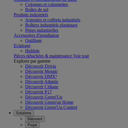
Colonnes et colonnettes
Boîtes de sol
Produits industriels
Armoires et coffrets industriels
Boîtiers industriels plastiques
Prises industrielles
Accessoires d'installation
Outillage
Eclairage
Hublots
Pièces détachées & maintenance
Voir tout
Explorer par gamme
Découvrir Drivia
Découvrir Mosaic
Découvrir DMX³
Découvrir Atlantic
Découvrir Céliane
Découvrir P17
Découvrir Green'Up
Découvrir Green'up Home
Découvrir Green'Up Control
Solutions
Bâtiment
Projet