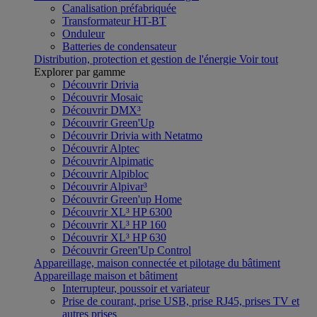
Canalisation préfabriquée
Transformateur HT-BT
Onduleur
Batteries de condensateur
Distribution, protection et gestion de l'énergie
Voir tout
Explorer par gamme
Découvrir Drivia
Découvrir Mosaic
Découvrir DMX³
Découvrir Green'Up
Découvrir Drivia with Netatmo
Découvrir Alptec
Découvrir Alpimatic
Découvrir Alpibloc
Découvrir Alpivar³
Découvrir Green'up Home
Découvrir XL³ HP 6300
Découvrir XL³ HP 160
Découvrir XL³ HP 630
Découvrir Green'Up Control
Appareillage, maison connectée et pilotage du bâtiment
Appareillage maison et bâtiment
Interrupteur, poussoir et variateur
Prise de courant, prise USB, prise RJ45, prises TV et
autres prises