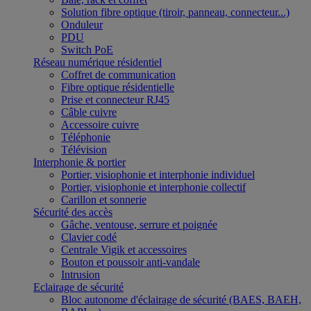
Solution fibre optique (tiroir, panneau, connecteur...)
Onduleur
PDU
Switch PoE
Réseau numérique résidentiel
Coffret de communication
Fibre optique résidentielle
Prise et connecteur RJ45
Câble cuivre
Accessoire cuivre
Téléphonie
Télévision
Interphonie & portier
Portier, visiophonie et interphonie individuel
Portier, visiophonie et interphonie collectif
Carillon et sonnerie
Sécurité des accès
Gâche, ventouse, serrure et poignée
Clavier codé
Centrale Vigik et accessoires
Bouton et poussoir anti-vandale
Intrusion
Eclairage de sécurité
Bloc autonome d'éclairage de sécurité (BAES, BAEH,