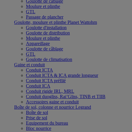
Goulotte de câblage
Moulure et plinthe
GTL
Passage de plancher
Goulotte, moulure et plinthe Planet Wattohm
Goulotte d'installation
Goulotte de distribution
Moulure et plinthe
Appareillage
Goulotte de câblage
GTL
Goulotte de climatisation
Gaine et conduit
Conduit ICTA
Conduit ICTA & ICA grande longueur
Conduit ICTA préfilé
Conduit ICA
Conduit rigide IRL, MRL
Conduit duogliss, Rai’Gliss, TINB et TIIB
Accessoires gaine et conduit
Boîte de sol, colonne et nourrice Legrand
Boîte de sol
Prise de sol
Equipement du bureau
Bloc nourrice