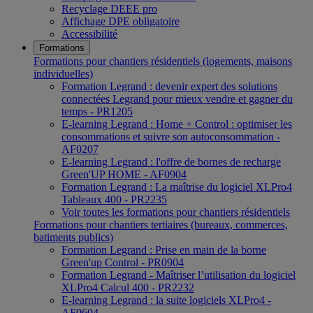
Recyclage DEEE pro
Affichage DPE obligatoire
Accessibilité
Formations
Formations pour chantiers résidentiels (logements, maisons
individuelles)
Formation Legrand : devenir expert des solutions
connectées Legrand pour mieux vendre et gagner du
temps - PR1205
E-learning Legrand : Home + Control : optimiser les
consommations et suivre son autoconsommation -
AF0207
E-learning Legrand : l'offre de bornes de recharge
Green'UP HOME - AF0904
Formation Legrand : La maîtrise du logiciel XLPro4
Tableaux 400 - PR2235
Voir toutes les formations pour chantiers résidentiels
Formations pour chantiers tertiaires (bureaux, commerces,
batiments publics)
Formation Legrand : Prise en main de la borne
Green'up Control - PR0904
Formation Legrand - Maîtriser l’utilisation du logiciel
XLPro4 Calcul 400 - PR2232
E-learning Legrand : la suite logiciels XLPro4 -
AF0604