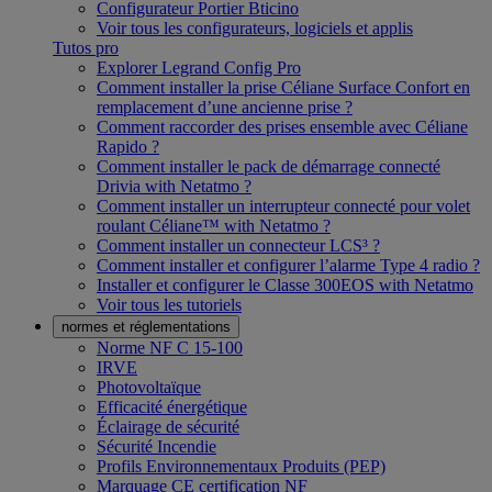
Configurateur Portier Bticino
Voir tous les configurateurs, logiciels et applis
Tutos pro
Explorer Legrand Config Pro
Comment installer la prise Céliane Surface Confort en
remplacement d’une ancienne prise ?
Comment raccorder des prises ensemble avec Céliane
Rapido ?
Comment installer le pack de démarrage connecté
Drivia with Netatmo ?
Comment installer un interrupteur connecté pour volet
roulant Céliane™ with Netatmo ?
Comment installer un connecteur LCS³ ?
Comment installer et configurer l’alarme Type 4 radio ?
Installer et configurer le Classe 300EOS with Netatmo
Voir tous les tutoriels
normes et réglementations
Norme NF C 15-100
IRVE
Photovoltaïque
Efficacité énergétique
Éclairage de sécurité
Sécurité Incendie
Profils Environnementaux Produits (PEP)
Marquage CE certification NF