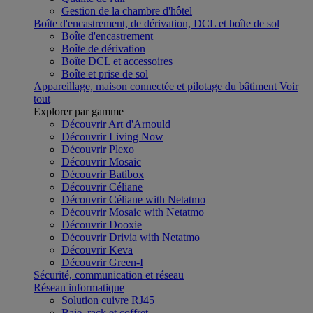
Gestion de la chambre d'hôtel
Boîte d'encastrement, de dérivation, DCL et boîte de sol
Boîte d'encastrement
Boîte de dérivation
Boîte DCL et accessoires
Boîte et prise de sol
Appareillage, maison connectée et pilotage du bâtiment
Voir
tout
Explorer par gamme
Découvrir Art d'Arnould
Découvrir Living Now
Découvrir Plexo
Découvrir Mosaic
Découvrir Batibox
Découvrir Céliane
Découvrir Céliane with Netatmo
Découvrir Mosaic with Netatmo
Découvrir Dooxie
Découvrir Drivia with Netatmo
Découvrir Keva
Découvrir Green-I
Sécurité, communication et réseau
Réseau informatique
Solution cuivre RJ45
Baie, rack et coffret